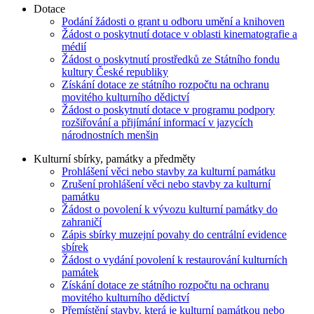
Dotace
Podání žádosti o grant u odboru umění a knihoven
Žádost o poskytnutí dotace v oblasti kinematografie a
médií
Žádost o poskytnutí prostředků ze Státního fondu
kultury České republiky
Získání dotace ze státního rozpočtu na ochranu
movitého kulturního dědictví
Žádost o poskytnutí dotace v programu podpory
rozšiřování a přijímání informací v jazycích
národnostních menšin
Kulturní sbírky, památky a předměty
Prohlášení věci nebo stavby za kulturní památku
Zrušení prohlášení věci nebo stavby za kulturní
památku
Žádost o povolení k vývozu kulturní památky do
zahraničí
Zápis sbírky muzejní povahy do centrální evidence
sbírek
Žádost o vydání povolení k restaurování kulturních
památek
Získání dotace ze státního rozpočtu na ochranu
movitého kulturního dědictví
Přemístění stavby, která je kulturní památkou nebo