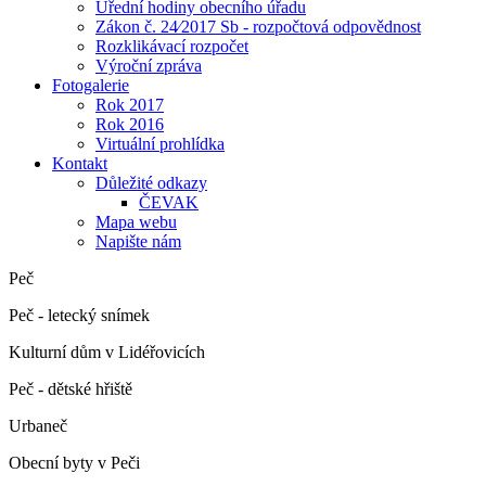
Úřední hodiny obecního úřadu
Zákon č. 24⁄2017 Sb - rozpočtová odpovědnost
Rozklikávací rozpočet
Výroční zpráva
Fotogalerie
Rok 2017
Rok 2016
Virtuální prohlídka
Kontakt
Důležité odkazy
ČEVAK
Mapa webu
Napište nám
Peč
Peč - letecký snímek
Kulturní dům v Lidéřovicích
Peč - dětské hřiště
Urbaneč
Obecní byty v Peči