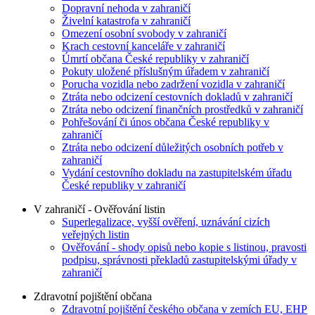
Dopravní nehoda v zahraničí
Živelní katastrofa v zahraničí
Omezení osobní svobody v zahraničí
Krach cestovní kanceláře v zahraničí
Úmrtí občana České republiky v zahraničí
Pokuty uložené příslušným úřadem v zahraničí
Porucha vozidla nebo zadržení vozidla v zahraničí
Ztráta nebo odcizení cestovních dokladů v zahraničí
Ztráta nebo odcizení finančních prostředků v zahraničí
Pohřešování či únos občana České republiky v
zahraničí
Ztráta nebo odcizení důležitých osobních potřeb v
zahraničí
Vydání cestovního dokladu na zastupitelském úřadu
České republiky v zahraničí
V zahraničí - Ověřování listin
Superlegalizace, vyšší ověření, uznávání cizích
veřejných listin
Ověřování - shody opisů nebo kopie s listinou, pravosti
podpisu, správnosti překladů zastupitelskými úřady v
zahraničí
Zdravotní pojištění občana
Zdravotní pojištění českého občana v zemích EU, EHP