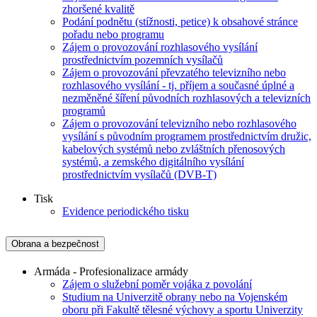
zhoršené kvalitě
Podání podnětu (stížnosti, petice) k obsahové stránce
pořadu nebo programu
Zájem o provozování rozhlasového vysílání
prostřednictvím pozemních vysílačů
Zájem o provozování převzatého televizního nebo
rozhlasového vysílání - tj. příjem a současné úplné a
nezměněné šíření původních rozhlasových a televizních
programů
Zájem o provozování televizního nebo rozhlasového
vysílání s původním programem prostřednictvím družic,
kabelových systémů nebo zvláštních přenosových
systémů, a zemského digitálního vysílání
prostřednictvím vysílačů (DVB-T)
Tisk
Evidence periodického tisku
Obrana a bezpečnost
Armáda - Profesionalizace armády
Zájem o služební poměr vojáka z povolání
Studium na Univerzitě obrany nebo na Vojenském
oboru při Fakultě tělesné výchovy a sportu Univerzity