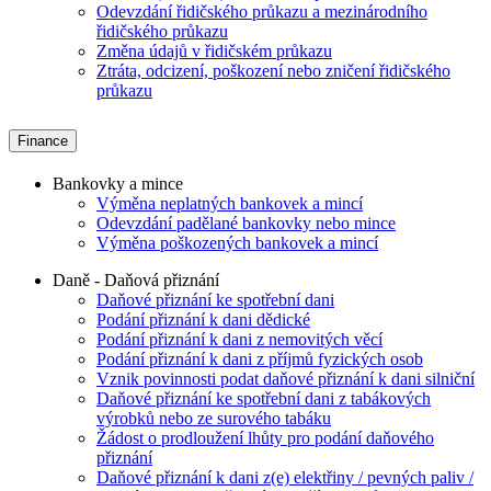
Odevzdání řidičského průkazu a mezinárodního
řidičského průkazu
Změna údajů v řidičském průkazu
Ztráta, odcizení, poškození nebo zničení řidičského
průkazu
Finance
Bankovky a mince
Výměna neplatných bankovek a mincí
Odevzdání padělané bankovky nebo mince
Výměna poškozených bankovek a mincí
Daně - Daňová přiznání
Daňové přiznání ke spotřební dani
Podání přiznání k dani dědické
Podání přiznání k dani z nemovitých věcí
Podání přiznání k dani z příjmů fyzických osob
Vznik povinnosti podat daňové přiznání k dani silniční
Daňové přiznání ke spotřební dani z tabákových
výrobků nebo ze surového tabáku
Žádost o prodloužení lhůty pro podání daňového
přiznání
Daňové přiznání k dani z(e) elektřiny / pevných paliv /