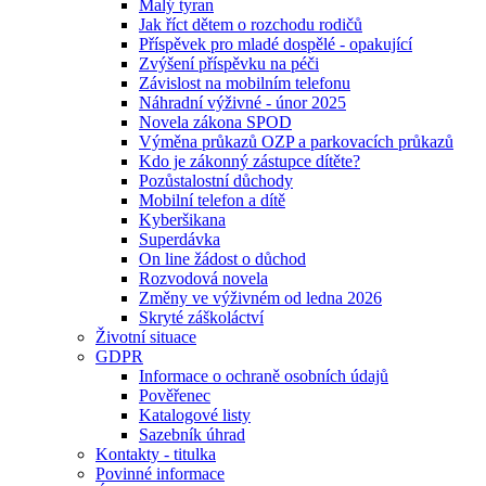
Malý tyran
Jak říct dětem o rozchodu rodičů
Příspěvek pro mladé dospělé - opakující
Zvýšení příspěvku na péči
Závislost na mobilním telefonu
Náhradní výživné - únor 2025
Novela zákona SPOD
Výměna průkazů OZP a parkovacích průkazů
Kdo je zákonný zástupce dítěte?
Pozůstalostní důchody
Mobilní telefon a dítě
Kyberšikana
Superdávka
On line žádost o důchod
Rozvodová novela
Změny ve výživném od ledna 2026
Skryté záškoláctví
Životní situace
GDPR
Informace o ochraně osobních údajů
Pověřenec
Katalogové listy
Sazebník úhrad
Kontakty - titulka
Povinné informace