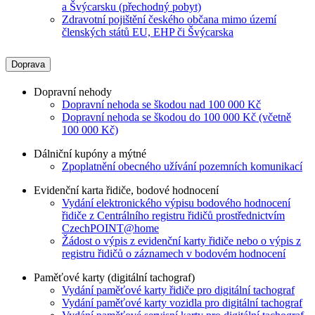
a Švýcarsku (přechodný pobyt)
Zdravotní pojištění českého občana mimo území
členských států EU, EHP či Švýcarska
Doprava
Dopravní nehody
Dopravní nehoda se škodou nad 100 000 Kč
Dopravní nehoda se škodou do 100 000 Kč (včetně
100 000 Kč)
Dálniční kupóny a mýtné
Zpoplatnění obecného užívání pozemních komunikací
Evidenční karta řidiče, bodové hodnocení
Vydání elektronického výpisu bodového hodnocení
řidiče z Centrálního registru řidičů prostřednictvím
CzechPOINT@home
Žádost o výpis z evidenční karty řidiče nebo o výpis z
registru řidičů o záznamech v bodovém hodnocení
Paměťové karty (digitální tachograf)
Vydání paměťové karty řidiče pro digitální tachograf
Vydání paměťové karty vozidla pro digitální tachograf