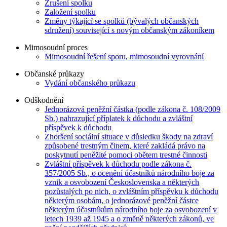
Zrušení spolku
Založení spolku
Změny týkající se spolků (bývalých občanských
sdružení) související s novým občanským zákoníkem
Mimosoudní proces
Mimosoudní řešení sporu, mimosoudní vyrovnání
Občanské průkazy
Vydání občanského průkazu
Odškodnění
Jednorázová peněžní částka (podle zákona č. 108/2009
Sb.) nahrazující příplatek k důchodu a zvláštní
příspěvek k důchodu
Zhoršení sociální situace v důsledku škody na zdraví
způsobené trestným činem, které zakládá právo na
poskytnutí peněžité pomoci obětem trestné činnosti
Zvláštní příspěvek k důchodu podle zákona č.
357/2005 Sb., o ocenění účastníků národního boje za
vznik a osvobození Československa a některých
pozůstalých po nich, o zvláštním příspěvku k důchodu
některým osobám, o jednorázové peněžní částce
některým účastníkům národního boje za osvobození v
letech 1939 až 1945 a o změně některých zákonů, ve