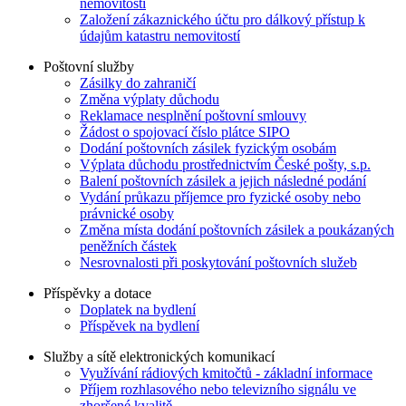
nemovitostí
Založení zákaznického účtu pro dálkový přístup k
údajům katastru nemovitostí
Poštovní služby
Zásilky do zahraničí
Změna výplaty důchodu
Reklamace nesplnění poštovní smlouvy
Žádost o spojovací číslo plátce SIPO
Dodání poštovních zásilek fyzickým osobám
Výplata důchodu prostřednictvím České pošty, s.p.
Balení poštovních zásilek a jejich následné podání
Vydání průkazu příjemce pro fyzické osoby nebo
právnické osoby
Změna místa dodání poštovních zásilek a poukázaných
peněžních částek
Nesrovnalosti při poskytování poštovních služeb
Příspěvky a dotace
Doplatek na bydlení
Příspěvek na bydlení
Služby a sítě elektronických komunikací
Využívání rádiových kmitočtů - základní informace
Příjem rozhlasového nebo televizního signálu ve
zhoršené kvalitě