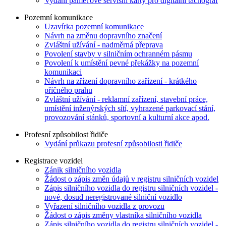
Vydání paměťové servisní karty pro digitální tachograf
Pozemní komunikace
Uzavírka pozemní komunikace
Návrh na změnu dopravního značení
Zvláštní užívání - nadměrná přeprava
Povolení stavby v silničním ochranném pásmu
Povolení k umístění pevné překážky na pozemní
komunikaci
Návrh na zřízení dopravního zařízení - krátkého
příčného prahu
Zvláštní užívání - reklamní zařízení, stavební práce,
umístění inženýrských sítí, vyhrazené parkovací stání,
provozování stánků, sportovní a kulturní akce apod.
Profesní způsobilost řidiče
Vydání průkazu profesní způsobilosti řidiče
Registrace vozidel
Zánik silničního vozidla
Žádost o zápis změn údajů v registru silničních vozidel
Zápis silničního vozidla do registru silničních vozidel -
nové, dosud neregistrované silniční vozidlo
Vyřazení silničního vozidla z provozu
Žádost o zápis změny vlastníka silničního vozidla
Zápis silničního vozidla do registru silničních vozidel -