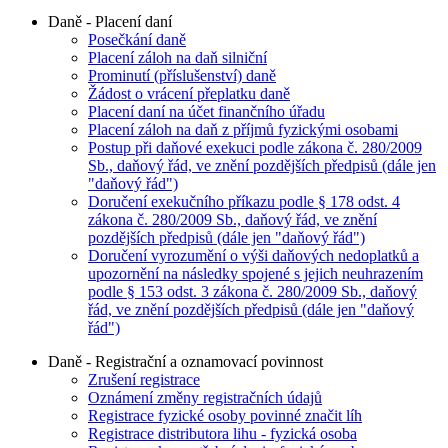
Daně - Placení daní
Posečkání daně
Placení záloh na daň silniční
Prominutí (příslušenství) daně
Žádost o vrácení přeplatku daně
Placení daní na účet finančního úřadu
Placení záloh na daň z příjmů fyzickými osobami
Postup při daňové exekuci podle zákona č. 280/2009
Sb., daňový řád, ve znění pozdějších předpisů (dále jen
"daňový řád")
Doručení exekučního příkazu podle § 178 odst. 4
zákona č. 280/2009 Sb., daňový řád, ve znění
pozdějších předpisů (dále jen "daňový řád")
Doručení vyrozumění o výši daňových nedoplatků a
upozornění na následky spojené s jejich neuhrazením
podle § 153 odst. 3 zákona č. 280/2009 Sb., daňový
řád, ve znění pozdějších předpisů (dále jen "daňový
řád")
Daně - Registrační a oznamovací povinnost
Zrušení registrace
Oznámení změny registračních údajů
Registrace fyzické osoby povinné značit líh
Registrace distributora lihu - fyzická osoba