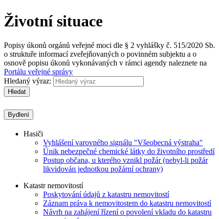
Životní situace
Popisy úkonů orgánů veřejné moci dle § 2 vyhlášky č. 515/2020 Sb.
o struktuře informací zveřejňovaných o povinném subjektu a o
osnově popisu úkonů vykonávaných v rámci agendy naleznete na
Portálu veřejné správy
Hledaný výraz:
Hledat
Bydlení
Hasiči
Vyhlášení varovného signálu "Všeobecná výstraha"
Únik nebezpečné chemické látky do životního prostředí
Postup občana, u kterého vznikl požár (nebyl-li požár
likvidován jednotkou požární ochrany)
Katastr nemovitostí
Poskytování údajů z katastru nemovitostí
Záznam práva k nemovitostem do katastru nemovitostí
Návrh na zahájení řízení o povolení vkladu do katastru