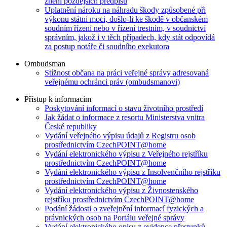
znění pozdějších předpisů
Uplatnění nároku na náhradu škody způsobené při
výkonu státní moci, došlo-li ke škodě v občanském
soudním řízení nebo v řízení trestním, v soudnictví
správním, jakož i v těch případech, kdy stát odpovídá
za postup notáře či soudního exekutora
Ombudsman
Stížnost občana na práci veřejné správy adresovaná
veřejnému ochránci práv (ombudsmanovi)
Přístup k informacím
Poskytování informací o stavu životního prostředí
Jak žádat o informace z resortu Ministerstva vnitra
České republiky
Vydání veřejného výpisu údajů z Registru osob
prostřednictvím CzechPOINT@home
Vydání elektronického výpisu z Veřejného rejstříku
prostřednictvím CzechPOINT@home
Vydání elektronického výpisu z Insolvenčního rejstříku
prostřednictvím CzechPOINT@home
Vydání elektronického výpisu z Živnostenského
rejstříku prostřednictvím CzechPOINT@home
Podání žádosti o zveřejnění informací fyzických a
právnických osob na Portálu veřejné správy
Vydání elektronického opisu z evidence přestupků