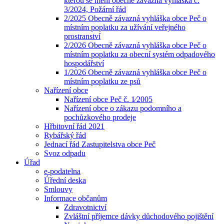
kterou se mění obecně závazná vyhláška č.
3/2024, Požární řád
2/2025 Obecně závazná vyhláška obce Peč o
místním poplatku za užívání veřejného
prostranství
2/2026 Obecně závazná vyhláška obce Peč o
místním poplatku za obecní systém odpadového
hospodářství
1/2026 Obecně závazná vyhláška obce Peč o
místním poplatku ze psů
Nařízení obce
Nařízení obce Peč č. 1⁄2005
Nařízení obce o zákazu podomního a
pochůzkového prodeje
Hřbitovní řád 2021
Rybářský řád
Jednací řád Zastupitelstva obce Peč
Svoz odpadu
Úřad
e-podatelna
Úřední deska
Smlouvy
Informace občanům
Zdravotnictví
Zvláštní příjemce dávky důchodového pojištění