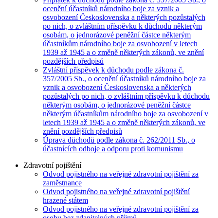
ocenění účastníků národního boje za vznik a
osvobození Československa a některých pozůstalých
po nich, o zvláštním příspěvku k důchodu některým
osobám, o jednorázové peněžní částce některým
účastníkům národního boje za osvobození v letech
1939 až 1945 a o změně některých zákonů, ve znění
pozdějších předpisů
Zvláštní příspěvek k důchodu podle zákona č.
357/2005 Sb., o ocenění účastníků národního boje za
vznik a osvobození Československa a některých
pozůstalých po nich, o zvláštním příspěvku k důchodu
některým osobám, o jednorázové peněžní částce
některým účastníkům národního boje za osvobození v
letech 1939 až 1945 a o změně některých zákonů, ve
znění pozdějších předpisů
Úprava důchodů podle zákona č. 262/2011 Sb., o
účastnících odboje a odporu proti komunismu
Zdravotní pojištění
Odvod pojistného na veřejné zdravotní pojištění za
zaměstnance
Odvod pojistného na veřejné zdravotní pojištění
hrazené státem
Odvod pojistného na veřejné zdravotní pojištění za
osobu bez zdanitelných příjmů