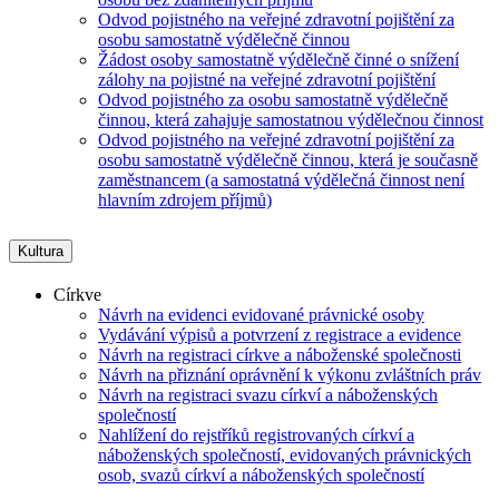
Odvod pojistného na veřejné zdravotní pojištění za
osobu samostatně výdělečně činnou
Žádost osoby samostatně výdělečně činné o snížení
zálohy na pojistné na veřejné zdravotní pojištění
Odvod pojistného za osobu samostatně výdělečně
činnou, která zahajuje samostatnou výdělečnou činnost
Odvod pojistného na veřejné zdravotní pojištění za
osobu samostatně výdělečně činnou, která je současně
zaměstnancem (a samostatná výdělečná činnost není
hlavním zdrojem příjmů)
Kultura
Církve
Návrh na evidenci evidované právnické osoby
Vydávání výpisů a potvrzení z registrace a evidence
Návrh na registraci církve a náboženské společnosti
Návrh na přiznání oprávnění k výkonu zvláštních práv
Návrh na registraci svazu církví a náboženských
společností
Nahlížení do rejstříků registrovaných církví a
náboženských společností, evidovaných právnických
osob, svazů církví a náboženských společností