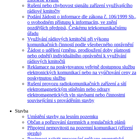
Rušení nebo chybovost signálu zařízení využívajícího
rádiové kmitočty
Podání žádosti o informace dle zákona č. 106/1999 Sb.,
o svobodném přístupu k informacím, ve znění
pozdějších předpisů, Českému telekomunikačnímu
úřadu
Využívání rádiových kmitočtů při výkonu
komunikačních činností podle všeobecného oprávnění
Žádost o udělení (změnu, prodloužení doby platnosti
nebo odnětí) individuálního oprávnění k využívání
rádiových kmitočtů
Reklamace na poskytovanou veřejně dostupnou službu
elektronických komunikací nebo na vyúčtování ceny za
poskytnutou službu
Rušení provozu radiokomunikačních zařízení a sítí
elektromagnetickým stíněním nebo odrazy
elektromagnetických vln stavbami nebo činnostmi
souvisejícími s prováděním stavby
Stavba
Umístění stavby na lesním pozemku
Občan a pořizování územních a regulačních plánů
Připojení nemovitosti na pozemní komunikaci (zřízení
sjezdu)
Povinnost zajistit zpracování průkazu energetické