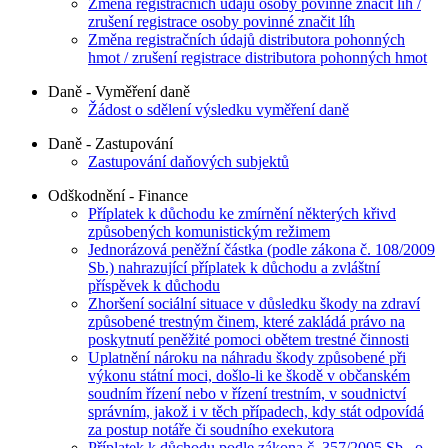
Změna registračních údajů osoby povinné značit líh /
zrušení registrace osoby povinné značit líh
Změna registračních údajů distributora pohonných
hmot / zrušení registrace distributora pohonných hmot
Daně - Vyměření daně
Žádost o sdělení výsledku vyměření daně
Daně - Zastupování
Zastupování daňových subjektů
Odškodnění - Finance
Příplatek k důchodu ke zmírnění některých křivd
způsobených komunistickým režimem
Jednorázová peněžní částka (podle zákona č. 108/2009
Sb.) nahrazující příplatek k důchodu a zvláštní
příspěvek k důchodu
Zhoršení sociální situace v důsledku škody na zdraví
způsobené trestným činem, které zakládá právo na
poskytnutí peněžité pomoci obětem trestné činnosti
Uplatnění nároku na náhradu škody způsobené při
výkonu státní moci, došlo-li ke škodě v občanském
soudním řízení nebo v řízení trestním, v soudnictví
správním, jakož i v těch případech, kdy stát odpovídá
za postup notáře či soudního exekutora
Příplatek k důchodu podle zákona č. 357/2005 Sb., o