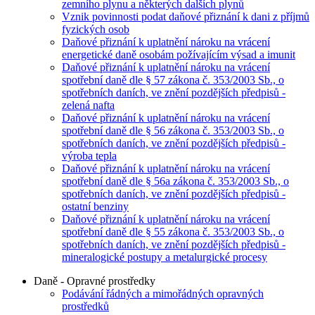
zemního plynu a některých dalších plynů
Vznik povinnosti podat daňové přiznání k dani z příjmů
fyzických osob
Daňové přiznání k uplatnění nároku na vrácení
energetické daně osobám požívajícím výsad a imunit
Daňové přiznání k uplatnění nároku na vrácení
spotřební daně dle § 57 zákona č. 353/2003 Sb., o
spotřebních daních, ve znění pozdějších předpisů -
zelená nafta
Daňové přiznání k uplatnění nároku na vrácení
spotřební daně dle § 56 zákona č. 353/2003 Sb., o
spotřebních daních, ve znění pozdějších předpisů -
výroba tepla
Daňové přiznání k uplatnění nároku na vrácení
spotřební daně dle § 56a zákona č. 353/2003 Sb., o
spotřebních daních, ve znění pozdějších předpisů -
ostatní benziny
Daňové přiznání k uplatnění nároku na vrácení
spotřební daně dle § 55 zákona č. 353/2003 Sb., o
spotřebních daních, ve znění pozdějších předpisů -
mineralogické postupy a metalurgické procesy
Daně - Opravné prostředky
Podávání řádných a mimořádných opravných
prostředků