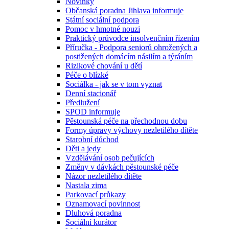
Novinky
Občanská poradna Jihlava informuje
Státní sociální podpora
Pomoc v hmotné nouzi
Praktický průvodce insolvenčním řízením
Příručka - Podpora seniorů ohrožených a
postižených domácím násilím a týráním
Rizikové chování u dětí
Péče o blízké
Sociálka - jak se v tom vyznat
Denní stacionář
Předlužení
SPOD informuje
Pěstounská péče na přechodnou dobu
Formy úpravy výchovy nezletilého dítěte
Starobní důchod
Děti a jedy
Vzdělávání osob pečujících
Změny v dávkách pěstounské péče
Názor nezletilého dítěte
Nastala zima
Parkovací průkazy
Oznamovací povinnost
Dluhová poradna
Sociální kurátor