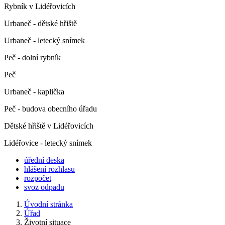
Rybník v Lidéřovicích
Urbaneč - dětské hřiště
Urbaneč - letecký snímek
Peč - dolní rybník
Peč
Urbaneč - kaplička
Peč - budova obecního úřadu
Dětské hřiště v Lidéřovicích
Lidéřovice - letecký snímek
úřední deska
hlášení rozhlasu
rozpočet
svoz odpadu
Úvodní stránka
Úřad
Životní situace