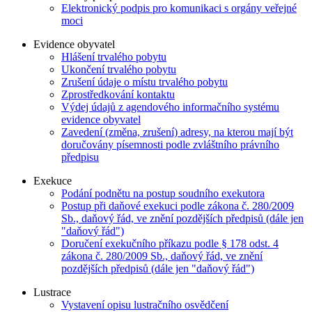
Elektronický podpis pro komunikaci s orgány veřejné
moci
Evidence obyvatel
Hlášení trvalého pobytu
Ukončení trvalého pobytu
Zrušení údaje o místu trvalého pobytu
Zprostředkování kontaktu
Výdej údajů z agendového informačního systému
evidence obyvatel
Zavedení (změna, zrušení) adresy, na kterou mají být
doručovány písemnosti podle zvláštního právního
předpisu
Exekuce
Podání podnětu na postup soudního exekutora
Postup při daňové exekuci podle zákona č. 280/2009
Sb., daňový řád, ve znění pozdějších předpisů (dále jen
"daňový řád")
Doručení exekučního příkazu podle § 178 odst. 4
zákona č. 280/2009 Sb., daňový řád, ve znění
pozdějších předpisů (dále jen "daňový řád")
Lustrace
Vystavení opisu lustračního osvědčení