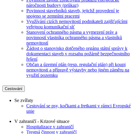
náročnosti budovy (průkaz)
Povinnost stavebníků staveb, jejichž provedení je
spojeno se zemními pracemi
Využívání cizích nemovitostí podnikateli zajišťujícími
veřejnou komunikační síť
Stanovení ochranného pásma a vymezení práv a
povinností vlastníka ochranného pásma a vlastníků
nemovitostí
Žádost o stanovisko dotčeného orgánu státní správy k
dokumentaci staveb v rozsahu požárně bezpečnostního
řešení
Občan a územní plán (resp. regulační plán) při koupi
nemovitosti a přípravě výstavby nebo jiném záměru na
využití pozemku
Cestování
Se zvířaty
Cestování se psy, kočkami a fretkami v rámci Evropské
unie
V zahraničí - Krizové situace
Hospitalizace v zahraničí
Trestná činnost v zahraničí