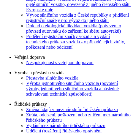
ojeté silniční vozidlo, dovezené z jiného členského státu
Evropské unie
Vývoz silničního vozidla z České republiky a přidělení
registrační značky pro vývoz do jiného státu
Doklad o ekologické likvidaci vozidla (potvrzení o
převzetí autovraku do zařízení ke sběru autovraků)
Přidělení registrační značky vozidla a vydání
technického průkazu vozidla - v případě jejich ztráty,
poškození nebo odcizení
Veřejná doprava
Nespokojenost s veřejnou dopravou
Výroba a přestavba vozidla
Přestavba silničního vozidla
Výroba jednotlivého silničního vozidla (povolení
výroby jednotlivého silničního vozidla a následné
schvalování technické způsobilosti)
Řidičské průkazy
Změna údajů v mezinárodním řidičském průkazu
Ztráta, odcizení, poškození nebo zničení mezinárodního
řidičského průkazu
Vydání mezinárodního řidičského průkazu
Udělení (rozšíření) řidičského oprávnění