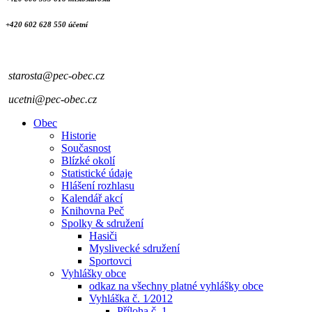
+420 602 628 550 účetní
starosta@pec-obec.cz
ucetni@pec-obec.cz
Obec
Historie
Současnost
Blízké okolí
Statistické údaje
Hlášení rozhlasu
Kalendář akcí
Knihovna Peč
Spolky & sdružení
Hasiči
Myslivecké sdružení
Sportovci
Vyhlášky obce
odkaz na všechny platné vyhlášky obce
Vyhláška č. 1⁄2012
Příloha č. 1