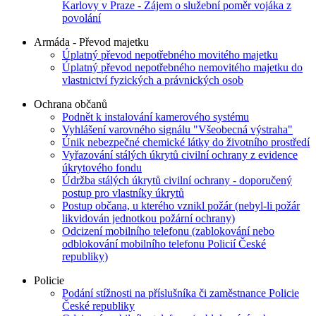
Karlovy v Praze - Zájem o služební poměr vojáka z
povolání
Armáda - Převod majetku
Úplatný převod nepotřebného movitého majetku
Úplatný převod nepotřebného nemovitého majetku do
vlastnictví fyzických a právnických osob
Ochrana občanů
Podnět k instalování kamerového systému
Vyhlášení varovného signálu "Všeobecná výstraha"
Únik nebezpečné chemické látky do životního prostředí
Vyřazování stálých úkrytů civilní ochrany z evidence
úkrytového fondu
Údržba stálých úkrytů civilní ochrany - doporučený
postup pro vlastníky úkrytů
Postup občana, u kterého vznikl požár (nebyl-li požár
likvidován jednotkou požární ochrany)
Odcizení mobilního telefonu (zablokování nebo
odblokování mobilního telefonu Policií České
republiky)
Policie
Podání stížnosti na příslušníka či zaměstnance Policie
České republiky