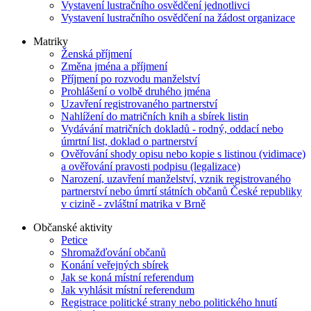
Vystavení lustračního osvědčení jednotlivci
Vystavení lustračního osvědčení na žádost organizace
Matriky
Ženská příjmení
Změna jména a příjmení
Příjmení po rozvodu manželství
Prohlášení o volbě druhého jména
Uzavření registrovaného partnerství
Nahlížení do matričních knih a sbírek listin
Vydávání matričních dokladů - rodný, oddací nebo
úmrtní list, doklad o partnerství
Ověřování shody opisu nebo kopie s listinou (vidimace)
a ověřování pravosti podpisu (legalizace)
Narození, uzavření manželství, vznik registrovaného
partnerství nebo úmrtí státních občanů České republiky
v cizině - zvláštní matrika v Brně
Občanské aktivity
Petice
Shromažďování občanů
Konání veřejných sbírek
Jak se koná místní referendum
Jak vyhlásit místní referendum
Registrace politické strany nebo politického hnutí