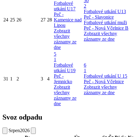
30
Fotbalové
2
utkání U17
Fotbalové utkání U13
Peč -
Peč - Slavonice
24
25
26
27
28
Kamenice nad
Fotbalové utkání muži
Lipou
Peč - Nová Včelnice B
Zobrazit
Zobrazit všechny
všechny
záznamy ze dne
záznamy ze
dne
5
1
Fotbalové
6
utkání U19
1
Peč -
Fotbalové utkání U 15
31
1
2
3
4
Jemnicko
Peč - Nová Včelnice
Zobrazit
Zobrazit všechny
všechny
záznamy ze dne
záznamy ze
dne
Svoz odpadu
Srpen
2026