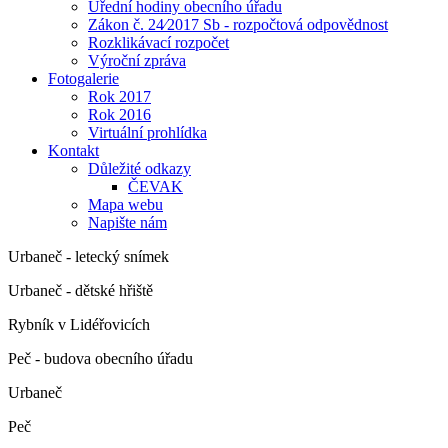
Úřední hodiny obecního úřadu
Zákon č. 24⁄2017 Sb - rozpočtová odpovědnost
Rozklikávací rozpočet
Výroční zpráva
Fotogalerie
Rok 2017
Rok 2016
Virtuální prohlídka
Kontakt
Důležité odkazy
ČEVAK
Mapa webu
Napište nám
Urbaneč - letecký snímek
Urbaneč - dětské hřiště
Rybník v Lidéřovicích
Peč - budova obecního úřadu
Urbaneč
Peč