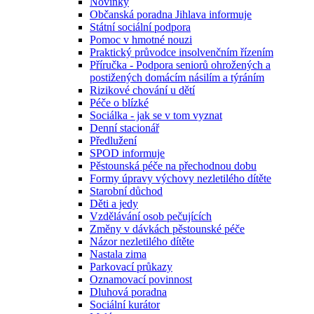
Novinky
Občanská poradna Jihlava informuje
Státní sociální podpora
Pomoc v hmotné nouzi
Praktický průvodce insolvenčním řízením
Příručka - Podpora seniorů ohrožených a
postižených domácím násilím a týráním
Rizikové chování u dětí
Péče o blízké
Sociálka - jak se v tom vyznat
Denní stacionář
Předlužení
SPOD informuje
Pěstounská péče na přechodnou dobu
Formy úpravy výchovy nezletilého dítěte
Starobní důchod
Děti a jedy
Vzdělávání osob pečujících
Změny v dávkách pěstounské péče
Názor nezletilého dítěte
Nastala zima
Parkovací průkazy
Oznamovací povinnost
Dluhová poradna
Sociální kurátor