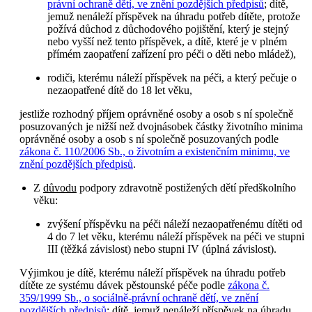
právní ochraně dětí, ve znění pozdějších předpisů
; dítě,
jemuž nenáleží příspěvek na úhradu potřeb dítěte, protože
požívá důchod z důchodového pojištění, který je stejný
nebo vyšší než tento příspěvek, a dítě, které je v plném
přímém zaopatření zařízení pro péči o děti nebo mládež),
rodiči, kterému náleží příspěvek na péči, a který pečuje o
nezaopatřené dítě do 18 let věku,
jestliže rozhodný příjem oprávněné osoby a osob s ní společně
posuzovaných je nižší než dvojnásobek částky životního minima
oprávněné osoby a osob s ní společně posuzovaných podle
zákona č. 110/2006 Sb., o životním a existenčním minimu, ve
znění pozdějších předpisů
.
Z
důvodu
podpory zdravotně postižených dětí předškolního
věku:
zvýšení příspěvku na péči náleží nezaopatřenému dítěti od
4 do 7 let věku, kterému náleží příspěvek na péči ve stupni
III (těžká závislost) nebo stupni IV (úplná závislost).
Výjimkou je dítě, kterému náleží příspěvek na úhradu potřeb
dítěte ze systému dávek pěstounské péče podle
zákona č.
359/1999 Sb., o sociálně-právní ochraně dětí, ve znění
pozdějších předpisů
; dítě, jemuž nenáleží příspěvek na úhradu