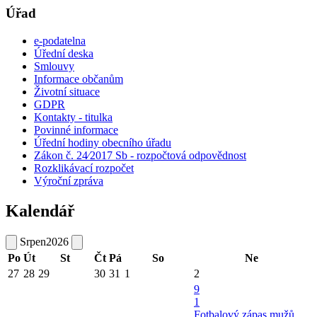
Úřad
e-podatelna
Úřední deska
Smlouvy
Informace občanům
Životní situace
GDPR
Kontakty - titulka
Povinné informace
Úřední hodiny obecního úřadu
Zákon č. 24⁄2017 Sb - rozpočtová odpovědnost
Rozklikávací rozpočet
Výroční zpráva
Kalendář
Srpen
2026
Po
Út
St
Čt
Pá
So
Ne
27
28
29
30
31
1
2
9
1
Fotbalový zápas mužů