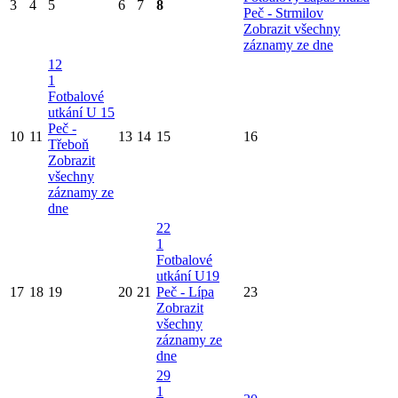
3
4
5
6
7
8
Peč - Strmilov
Zobrazit všechny
záznamy ze dne
12
1
Fotbalové
utkání U 15
Peč -
10
11
13
14
15
16
Třeboň
Zobrazit
všechny
záznamy ze
dne
22
1
Fotbalové
utkání U19
17
18
19
20
21
Peč - Lípa
23
Zobrazit
všechny
záznamy ze
dne
29
1