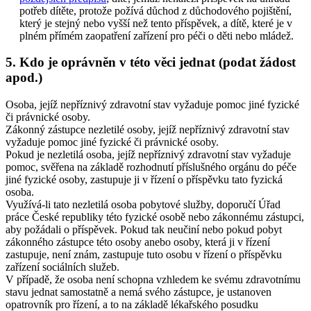
potřeb dítěte, protože požívá důchod z důchodového pojištění,
který je stejný nebo vyšší než tento příspěvek, a dítě, které je v
plném přímém zaopatření zařízení pro péči o děti nebo mládež.
5. Kdo je oprávněn v této věci jednat (podat žádost
apod.)
Osoba, jejíž nepříznivý zdravotní stav vyžaduje pomoc jiné fyzické
či právnické osoby.
Zákonný zástupce nezletilé osoby, jejíž nepříznivý zdravotní stav
vyžaduje pomoc jiné fyzické či právnické osoby.
Pokud je nezletilá osoba, jejíž nepříznivý zdravotní stav vyžaduje
pomoc, svěřena na základě rozhodnutí příslušného orgánu do péče
jiné fyzické osoby, zastupuje ji v řízení o příspěvku tato fyzická
osoba.
Využívá-li tato nezletilá osoba pobytové služby, doporučí Úřad
práce České republiky této fyzické osobě nebo zákonnému zástupci,
aby požádali o příspěvek. Pokud tak neučiní nebo pokud pobyt
zákonného zástupce této osoby anebo osoby, která ji v řízení
zastupuje, není znám, zastupuje tuto osobu v řízení o příspěvku
zařízení sociálních služeb.
V případě, že osoba není schopna vzhledem ke svému zdravotnímu
stavu jednat samostatně a nemá svého zástupce, je ustanoven
opatrovník pro řízení, a to na základě lékařského posudku