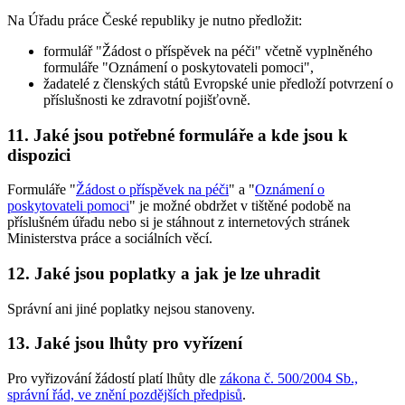
Na Úřadu práce České republiky je nutno předložit:
formulář "Žádost o příspěvek na péči" včetně vyplněného
formuláře "Oznámení o poskytovateli pomoci",
žadatelé z členských států Evropské unie předloží potvrzení o
příslušnosti ke zdravotní pojišťovně.
11. Jaké jsou potřebné formuláře a kde jsou k
dispozici
Formuláře "
Žádost o příspěvek na péči
" a "
Oznámení o
poskytovateli pomoci
" je možné obdržet v tištěné podobě na
příslušném úřadu nebo si je stáhnout z internetových stránek
Ministerstva práce a sociálních věcí.
12. Jaké jsou poplatky a jak je lze uhradit
Správní ani jiné poplatky nejsou stanoveny.
13. Jaké jsou lhůty pro vyřízení
Pro vyřizování žádostí platí lhůty dle
zákona č. 500/2004 Sb.,
správní řád, ve znění pozdějších předpisů
.