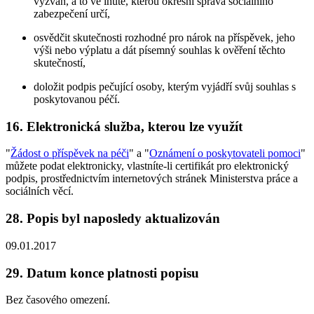
vyzván, a to ve lhůtě, kterou okresní správa sociálního
zabezpečení určí,
osvědčit skutečnosti rozhodné pro nárok na příspěvek, jeho
výši nebo výplatu a dát písemný souhlas k ověření těchto
skutečností,
doložit podpis pečující osoby, kterým vyjádří svůj souhlas s
poskytovanou péčí.
16. Elektronická služba, kterou lze využít
"
Žádost o příspěvek na péči
" a "
Oznámení o poskytovateli pomoci
"
můžete podat elektronicky, vlastníte-li certifikát pro elektronický
podpis, prostřednictvím internetových stránek Ministerstva práce a
sociálních věcí.
28. Popis byl naposledy aktualizován
09.01.2017
29. Datum konce platnosti popisu
Bez časového omezení.