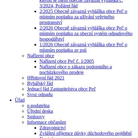
kterou se mění obecně závazná vyhláška č.
3/2024, Požární řád
2/2025 Obecně závazná vyhláška obce Peč o
místním poplatku za užívání veřejného
prostranství
2/2026 Obecně závazná vyhláška obce Peč o
místním poplatku za obecní systém odpadového
hospodářství
1/2026 Obecně závazná vyhláška obce Peč o
místním poplatku ze psů
Nařízení obce
Nařízení obce Peč č. 1⁄2005
Nařízení obce o zákazu podomního a
pochůzkového prodeje
Hřbitovní řád 2021
Rybářský řád
Jednací řád Zastupitelstva obce Peč
Svoz odpadu
Úřad
e-podatelna
Úřední deska
Smlouvy
Informace občanům
Zdravotnictví
Zvláštní příjemce dávky důchodového pojištění