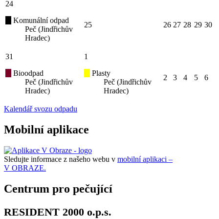
24
Komunální odpad
25
26
27
28
29
30
Peč (Jindřichův
Hradec)
31
1
Bioodpad
Plasty
2
3
4
5
6
Peč (Jindřichův
Peč (Jindřichův
Hradec)
Hradec)
Kalendář svozu odpadu
Mobilní aplikace
Sledujte informace z našeho webu v
mobilní aplikaci –
V OBRAZE.
Centrum pro pečující
RESIDENT 2000 o.p.s.