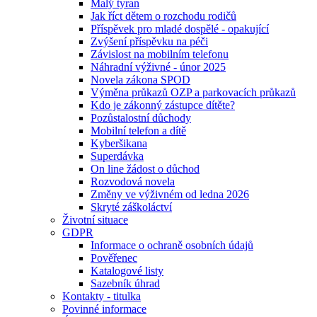
Malý tyran
Jak říct dětem o rozchodu rodičů
Příspěvek pro mladé dospělé - opakující
Zvýšení příspěvku na péči
Závislost na mobilním telefonu
Náhradní výživné - únor 2025
Novela zákona SPOD
Výměna průkazů OZP a parkovacích průkazů
Kdo je zákonný zástupce dítěte?
Pozůstalostní důchody
Mobilní telefon a dítě
Kyberšikana
Superdávka
On line žádost o důchod
Rozvodová novela
Změny ve výživném od ledna 2026
Skryté záškoláctví
Životní situace
GDPR
Informace o ochraně osobních údajů
Pověřenec
Katalogové listy
Sazebník úhrad
Kontakty - titulka
Povinné informace