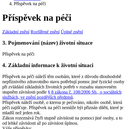
Příspěvek na péči
Příspěvek na péči
Základní znění
Rozšířené znění
Úplné znění
3. Pojmenování (název) životní situace
Příspěvek na péči
4. Základní informace k životní situaci
Příspěvek na péči náleží těm osobám, které z důvodu dlouhodobě
nepříznivého zdravotního stavu potřebují pomoc jiné fyzické osoby
při zvládání základních životních potřeb v rozsahu stanoveném
stupněm závislosti podle
§ 8 zákona č. 108/2006 Sb., o sociálních
službách, ve znění pozdějších předpisů
.
Příspěvek náleží osobě, o kterou je pečováno, nikoliv osobě, která
péči zajišťuje. Příspěvek na péči nemůže být přiznán dítěti, které je
mladší než jeden rok.
Zákon rozeznává čtyři stupně závislosti na pomoci jiné osoby, a to
od lehké závislosti až po závislost úplnou.
Výše příspěvku: