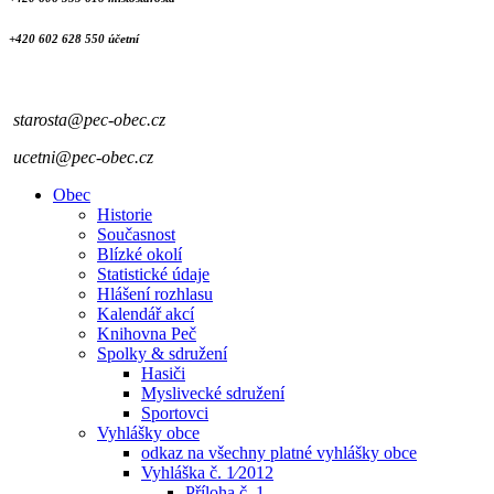
+420 602 628 550 účetní
starosta@pec-obec.cz
ucetni@pec-obec.cz
Obec
Historie
Současnost
Blízké okolí
Statistické údaje
Hlášení rozhlasu
Kalendář akcí
Knihovna Peč
Spolky & sdružení
Hasiči
Myslivecké sdružení
Sportovci
Vyhlášky obce
odkaz na všechny platné vyhlášky obce
Vyhláška č. 1⁄2012
Příloha č. 1