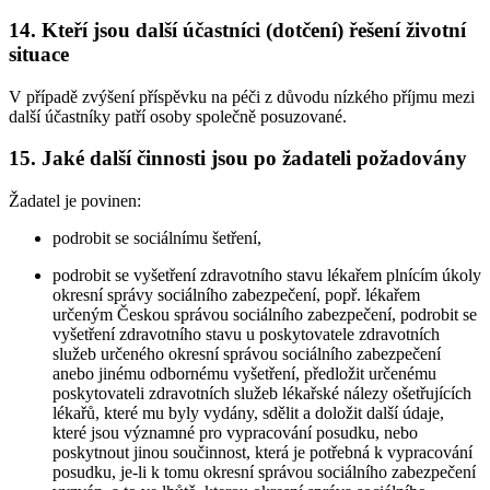
14. Kteří jsou další účastníci (dotčení) řešení životní
situace
V případě zvýšení příspěvku na péči z důvodu nízkého příjmu mezi
další účastníky patří osoby společně posuzované.
15. Jaké další činnosti jsou po žadateli požadovány
Žadatel je povinen:
podrobit se sociálnímu šetření,
podrobit se vyšetření zdravotního stavu lékařem plnícím úkoly
okresní správy sociálního zabezpečení, popř. lékařem
určeným Českou správou sociálního zabezpečení, podrobit se
vyšetření zdravotního stavu u poskytovatele zdravotních
služeb určeného okresní správou sociálního zabezpečení
anebo jinému odbornému vyšetření, předložit určenému
poskytovateli zdravotních služeb lékařské nálezy ošetřujících
lékařů, které mu byly vydány, sdělit a doložit další údaje,
které jsou významné pro vypracování posudku, nebo
poskytnout jinou součinnost, která je potřebná k vypracování
posudku, je-li k tomu okresní správou sociálního zabezpečení