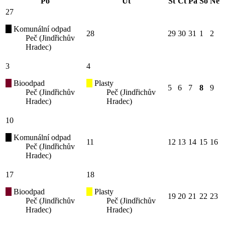
Po
Út
St
Čt
Pá
So
Ne
27
Komunální odpad
28
29
30
31
1
2
Peč (Jindřichův
Hradec)
3
4
Bioodpad
Plasty
5
6
7
8
9
Peč (Jindřichův
Peč (Jindřichův
Hradec)
Hradec)
10
Komunální odpad
11
12
13
14
15
16
Peč (Jindřichův
Hradec)
17
18
Bioodpad
Plasty
19
20
21
22
23
Peč (Jindřichův
Peč (Jindřichův
Hradec)
Hradec)