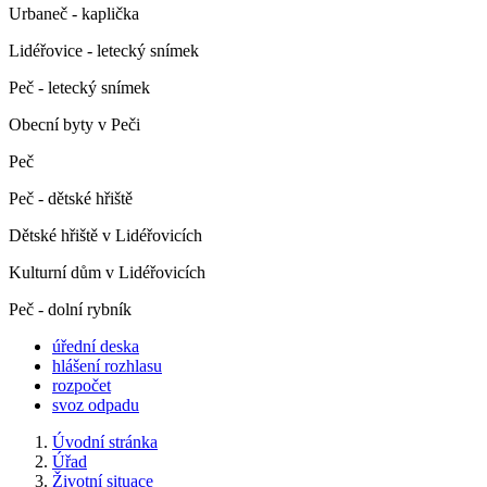
Urbaneč - kaplička
Lidéřovice - letecký snímek
Peč - letecký snímek
Obecní byty v Peči
Peč
Peč - dětské hřiště
Dětské hřiště v Lidéřovicích
Kulturní dům v Lidéřovicích
Peč - dolní rybník
úřední deska
hlášení rozhlasu
rozpočet
svoz odpadu
Úvodní stránka
Úřad
Životní situace