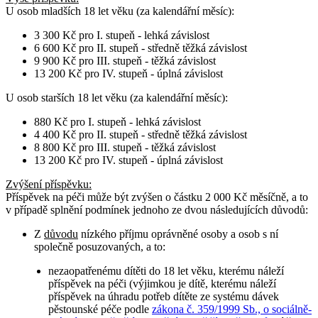
U osob
mladších 18 let věku
(za kalendářní měsíc):
3 300 Kč pro I. stupeň - lehká závislost
6 600 Kč pro II. stupeň - středně těžká závislost
9 900 Kč pro III. stupeň - těžká závislost
13 200 Kč pro IV. stupeň - úplná závislost
U osob
starších 18 let věku
(za kalendářní měsíc):
880 Kč pro I. stupeň - lehká závislost
4 400 Kč pro II. stupeň - středně těžká závislost
8 800 Kč pro III. stupeň - těžká závislost
13 200 Kč pro IV. stupeň - úplná závislost
Zvýšení příspěvku
:
Příspěvek na péči může být zvýšen o částku 2 000 Kč měsíčně, a to
v případě splnění podmínek jednoho ze dvou následujících důvodů:
Z
důvodu
nízkého příjmu oprávněné osoby a osob s ní
společně posuzovaných, a to:
nezaopatřenému dítěti do 18 let věku, kterému náleží
příspěvek na péči (výjimkou je dítě, kterému náleží
příspěvek na úhradu potřeb dítěte ze systému dávek
pěstounské péče podle
zákona č. 359/1999 Sb., o sociálně-