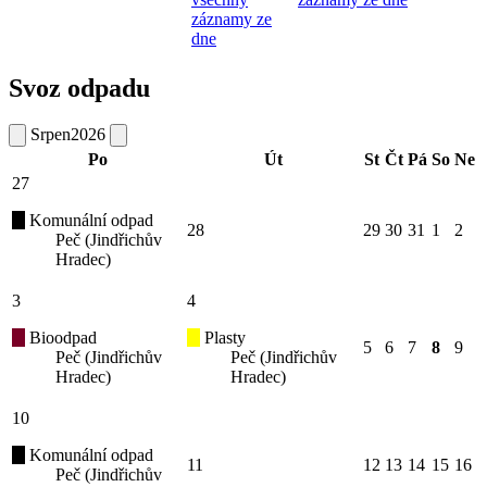
záznamy ze
dne
Svoz odpadu
Srpen
2026
Po
Út
St
Čt
Pá
So
Ne
27
Komunální odpad
28
29
30
31
1
2
Peč (Jindřichův
Hradec)
3
4
Bioodpad
Plasty
5
6
7
8
9
Peč (Jindřichův
Peč (Jindřichův
Hradec)
Hradec)
10
Komunální odpad
11
12
13
14
15
16
Peč (Jindřichův