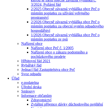
kterou se mění obecně závazná vyhláška č.
3/2024, Požární řád
2/2025 Obecně závazná vyhláška obce Peč o
místním poplatku za užívání veřejného
prostranství
2/2026 Obecně závazná vyhláška obce Peč o
místním poplatku za obecní systém odpadového
hospodářství
1/2026 Obecně závazná vyhláška obce Peč o
místním poplatku ze psů
Nařízení obce
Nařízení obce Peč č. 1⁄2005
Nařízení obce o zákazu podomního a
pochůzkového prodeje
Hřbitovní řád 2021
Rybářský řád
Jednací řád Zastupitelstva obce Peč
Svoz odpadu
Úřad
e-podatelna
Úřední deska
Smlouvy
Informace občanům
Zdravotnictví
Zvláštní příjemce dávky důchodového pojištění