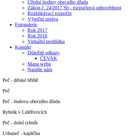
Úřední hodiny obecního úřadu
Zákon č. 24⁄2017 Sb - rozpočtová odpovědnost
Rozklikávací rozpočet
Výroční zpráva
Fotogalerie
Rok 2017
Rok 2016
Virtuální prohlídka
Kontakt
Důležité odkazy
ČEVAK
Mapa webu
Napište nám
Peč - dětské hřiště
Peč
Peč - budova obecního úřadu
Rybník v Lidéřovicích
Peč - dolní rybník
Urbaneč - kaplička