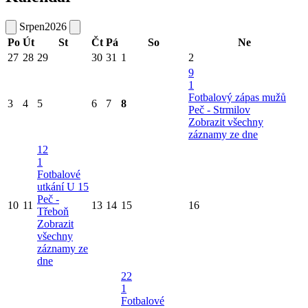
Srpen
2026
Po
Út
St
Čt
Pá
So
Ne
27
28
29
30
31
1
2
9
1
Fotbalový zápas mužů
3
4
5
6
7
8
Peč - Strmilov
Zobrazit všechny
záznamy ze dne
12
1
Fotbalové
utkání U 15
Peč -
10
11
13
14
15
16
Třeboň
Zobrazit
všechny
záznamy ze
dne
22
1
Fotbalové