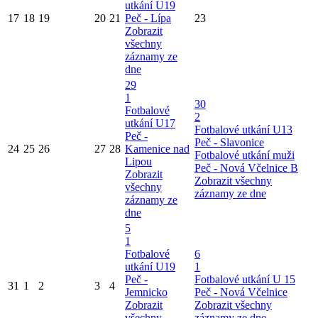
utkání U19
17
18
19
20
21
Peč - Lípa
23
Zobrazit
všechny
záznamy ze
dne
29
1
30
Fotbalové
2
utkání U17
Fotbalové utkání U13
Peč -
Peč - Slavonice
24
25
26
27
28
Kamenice nad
Fotbalové utkání muži
Lipou
Peč - Nová Včelnice B
Zobrazit
Zobrazit všechny
všechny
záznamy ze dne
záznamy ze
dne
5
1
Fotbalové
6
utkání U19
1
Peč -
Fotbalové utkání U 15
31
1
2
3
4
Jemnicko
Peč - Nová Včelnice
Zobrazit
Zobrazit všechny
všechny
záznamy ze dne