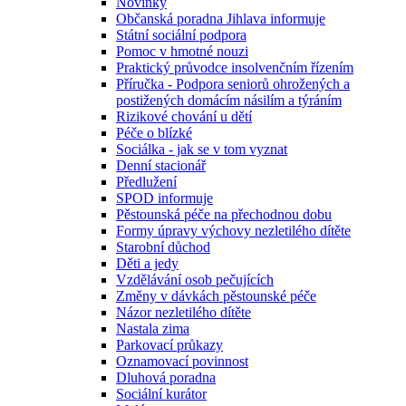
Novinky
Občanská poradna Jihlava informuje
Státní sociální podpora
Pomoc v hmotné nouzi
Praktický průvodce insolvenčním řízením
Příručka - Podpora seniorů ohrožených a
postižených domácím násilím a týráním
Rizikové chování u dětí
Péče o blízké
Sociálka - jak se v tom vyznat
Denní stacionář
Předlužení
SPOD informuje
Pěstounská péče na přechodnou dobu
Formy úpravy výchovy nezletilého dítěte
Starobní důchod
Děti a jedy
Vzdělávání osob pečujících
Změny v dávkách pěstounské péče
Názor nezletilého dítěte
Nastala zima
Parkovací průkazy
Oznamovací povinnost
Dluhová poradna
Sociální kurátor