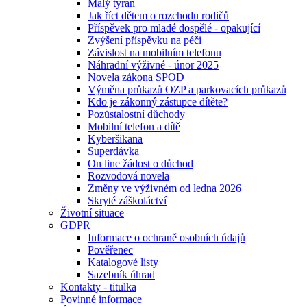
Malý tyran
Jak říct dětem o rozchodu rodičů
Příspěvek pro mladé dospělé - opakující
Zvýšení příspěvku na péči
Závislost na mobilním telefonu
Náhradní výživné - únor 2025
Novela zákona SPOD
Výměna průkazů OZP a parkovacích průkazů
Kdo je zákonný zástupce dítěte?
Pozůstalostní důchody
Mobilní telefon a dítě
Kyberšikana
Superdávka
On line žádost o důchod
Rozvodová novela
Změny ve výživném od ledna 2026
Skryté záškoláctví
Životní situace
GDPR
Informace o ochraně osobních údajů
Pověřenec
Katalogové listy
Sazebník úhrad
Kontakty - titulka
Povinné informace