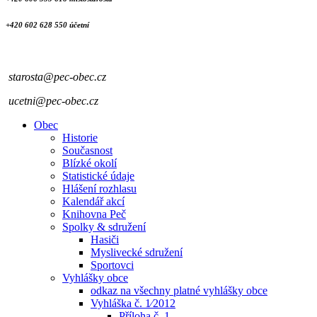
+420 602 628 550 účetní
starosta@pec-obec.cz
ucetni@pec-obec.cz
Obec
Historie
Současnost
Blízké okolí
Statistické údaje
Hlášení rozhlasu
Kalendář akcí
Knihovna Peč
Spolky & sdružení
Hasiči
Myslivecké sdružení
Sportovci
Vyhlášky obce
odkaz na všechny platné vyhlášky obce
Vyhláška č. 1⁄2012
Příloha č. 1