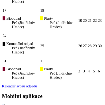
Hradec)
17
18
Bioodpad
Plasty
19
20
21
22
23
Peč (Jindřichův
Peč (Jindřichův
Hradec)
Hradec)
24
Komunální odpad
25
26
27
28
29
30
Peč (Jindřichův
Hradec)
31
1
Bioodpad
Plasty
2
3
4
5
6
Peč (Jindřichův
Peč (Jindřichův
Hradec)
Hradec)
Kalendář svozu odpadu
Mobilní aplikace