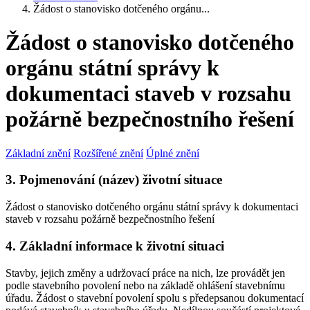
Žádost o stanovisko dotčeného orgánu...
Žádost o stanovisko dotčeného
orgánu státní správy k
dokumentaci staveb v rozsahu
požárně bezpečnostního řešení
Základní znění
Rozšířené znění
Úplné znění
3. Pojmenování (název) životní situace
Žádost o stanovisko dotčeného orgánu státní správy k dokumentaci
staveb v rozsahu požárně bezpečnostního řešení
4. Základní informace k životní situaci
Stavby, jejich změny a udržovací práce na nich, lze provádět jen
podle stavebního povolení nebo na základě ohlášení stavebnímu
úřadu. Žádost o stavební povolení spolu s předepsanou dokumentací