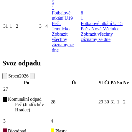
5
1
Fotbalové
6
utkání U19
1
Peč -
Fotbalové utkání U 15
31
1
2
3
4
Jemnicko
Peč - Nová Včelnice
Zobrazit
Zobrazit všechny
všechny
záznamy ze dne
záznamy ze
dne
Svoz odpadu
Srpen
2026
Po
Út
St
Čt
Pá
So
Ne
27
Komunální odpad
28
29
30
31
1
2
Peč (Jindřichův
Hradec)
3
4
Bioodpad
Plasty