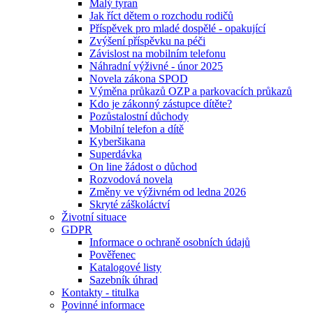
Malý tyran
Jak říct dětem o rozchodu rodičů
Příspěvek pro mladé dospělé - opakující
Zvýšení příspěvku na péči
Závislost na mobilním telefonu
Náhradní výživné - únor 2025
Novela zákona SPOD
Výměna průkazů OZP a parkovacích průkazů
Kdo je zákonný zástupce dítěte?
Pozůstalostní důchody
Mobilní telefon a dítě
Kyberšikana
Superdávka
On line žádost o důchod
Rozvodová novela
Změny ve výživném od ledna 2026
Skryté záškoláctví
Životní situace
GDPR
Informace o ochraně osobních údajů
Pověřenec
Katalogové listy
Sazebník úhrad
Kontakty - titulka
Povinné informace