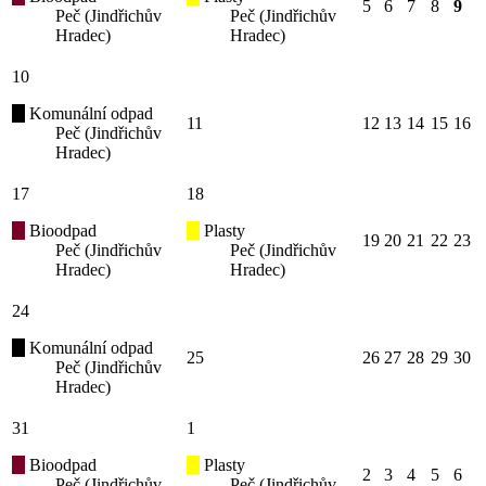
5
6
7
8
9
Peč (Jindřichův
Peč (Jindřichův
Hradec)
Hradec)
10
Komunální odpad
11
12
13
14
15
16
Peč (Jindřichův
Hradec)
17
18
Bioodpad
Plasty
19
20
21
22
23
Peč (Jindřichův
Peč (Jindřichův
Hradec)
Hradec)
24
Komunální odpad
25
26
27
28
29
30
Peč (Jindřichův
Hradec)
31
1
Bioodpad
Plasty
2
3
4
5
6
Peč (Jindřichův
Peč (Jindřichův