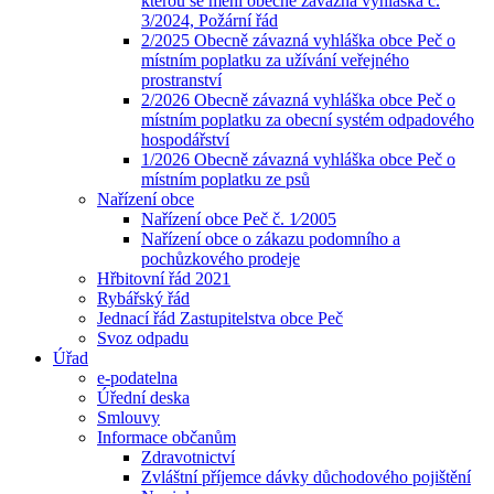
kterou se mění obecně závazná vyhláška č.
3/2024, Požární řád
2/2025 Obecně závazná vyhláška obce Peč o
místním poplatku za užívání veřejného
prostranství
2/2026 Obecně závazná vyhláška obce Peč o
místním poplatku za obecní systém odpadového
hospodářství
1/2026 Obecně závazná vyhláška obce Peč o
místním poplatku ze psů
Nařízení obce
Nařízení obce Peč č. 1⁄2005
Nařízení obce o zákazu podomního a
pochůzkového prodeje
Hřbitovní řád 2021
Rybářský řád
Jednací řád Zastupitelstva obce Peč
Svoz odpadu
Úřad
e-podatelna
Úřední deska
Smlouvy
Informace občanům
Zdravotnictví
Zvláštní příjemce dávky důchodového pojištění