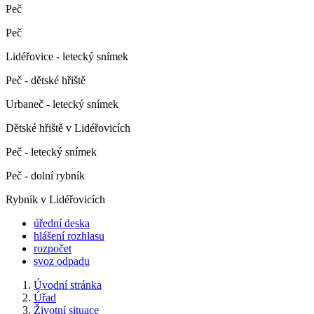
Peč
Peč
Lidéřovice - letecký snímek
Peč - dětské hřiště
Urbaneč - letecký snímek
Dětské hřiště v Lidéřovicích
Peč - letecký snímek
Peč - dolní rybník
Rybník v Lidéřovicích
úřední deska
hlášení rozhlasu
rozpočet
svoz odpadu
Úvodní stránka
Úřad
Životní situace