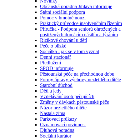
Novinky
Občanská poradna Jihlava informuje
Státní sociální podpora
Pomoc v hmotné nouzi
Praktický průvodce insolvenčním řízením
Příručka - Podpora seniorů ohrožených a
postižených domácím násilím a týráním
Rizikové chování u dětí
Péče o blízké
Sociálka - jak se v tom vyznat
Denní stacionář
Předlužení
SPOD informuje
Pěstounská péče na přechodnou dobu
Formy úpravy výchovy nezletilého dítěte
Starobní důchod
Děti a jedy
Vzdělávání osob pečujících
Změny v dávkách pěstounské péče
Názor nezletilého dítěte
Nastala zima
Parkovací průkazy
Oznamovací povinnost
Dluhová poradna
Sociální kurátor