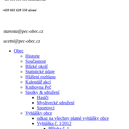
+420 602 628 550 účetní
starosta@pec-obec.cz
ucetni@pec-obec.cz
Obec
Historie
Současnost
Blízké okolí
Statistické údaje
Hlášení rozhlasu
Kalendář akcí
Knihovna Peč
Spolky & sdružení
Hasiči
Myslivecké sdružení
Sportovci
Vyhlášky obce
odkaz na všechny platné vyhlášky obce
Vyhláška č. 1⁄2012
Příloha č. 1