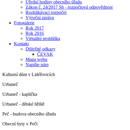
Úřední hodiny obecního úřadu
Zákon č. 24⁄2017 Sb - rozpočtová odpovědnost
Rozklikávací rozpočet
Výroční zpráva
Fotogalerie
Rok 2017
Rok 2016
Virtuální prohlídka
Kontakt
Důležité odkazy
ČEVAK
Mapa webu
Napište nám
Kulturní dům v Lidéřovicích
Urbaneč
Urbaneč - kaplička
Urbaneč - dětské hřiště
Peč - budova obecního úřadu
Obecní byty v Peči