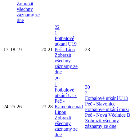
Zobrazit
všechny
záznamy ze
dne
22
1
Fotbalové
utkání U19
17
18
19
20
21
Peč - Lípa
23
Zobrazit
všechny
záznamy ze
dne
29
1
30
Fotbalové
2
utkání U17
Fotbalové utkání U13
Peč -
Peč - Slavonice
24
25
26
27
28
Kamenice nad
Fotbalové utkání muži
Lipou
Peč - Nová Včelnice B
Zobrazit
Zobrazit všechny
všechny
záznamy ze dne
záznamy ze
dne