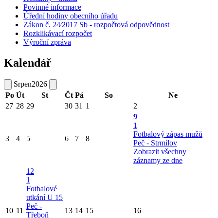
Povinné informace
Úřední hodiny obecního úřadu
Zákon č. 24⁄2017 Sb - rozpočtová odpovědnost
Rozklikávací rozpočet
Výroční zpráva
Kalendář
Srpen
2026
Po
Út
St
Čt
Pá
So
Ne
27
28
29
30
31
1
2
9
1
Fotbalový zápas mužů
3
4
5
6
7
8
Peč - Strmilov
Zobrazit všechny
záznamy ze dne
12
1
Fotbalové
utkání U 15
Peč -
10
11
13
14
15
16
Třeboň