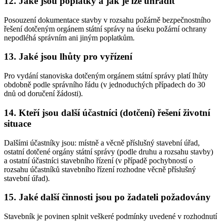
12. Jaké jsou poplatky a jak je lze uhradit
Posouzení dokumentace stavby v rozsahu požárně bezpečnostního
řešení dotčeným orgánem státní správy na úseku požární ochrany
nepodléhá správním ani jiným poplatkům.
13. Jaké jsou lhůty pro vyřízení
Pro vydání stanoviska dotčeným orgánem státní správy platí lhůty
obdobně podle správního řádu (v jednoduchých případech do 30
dnů od doručení žádosti).
14. Kteří jsou další účastníci (dotčení) řešení životní
situace
Dalšími účastníky jsou: místně a věcně příslušný stavební úřad,
ostatní dotčené orgány státní správy (podle druhu a rozsahu stavby)
a ostatní účastníci stavebního řízení (v případě pochybností o
rozsahu účastníků stavebního řízení rozhodne věcně příslušný
stavební úřad).
15. Jaké další činnosti jsou po žadateli požadovány
Stavebník je povinen splnit veškeré podmínky uvedené v rozhodnutí