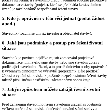
podává stavebník u stavebního úřadu. Nedílnou součástí projektové
dokumentace stavby (projekt), která se předkládá ke stavebnímu
řízení, je také požárně bezpečnostní řešení stavby.
5. Kdo je oprávněn v této věci jednat (podat žádost
apod.)
Stavebník (rozumí se tím též investor a objednatel stavby).
6. Jaké jsou podmínky a postup pro řešení životní
situace
Stavebník je povinen nejdříve zajistit zpracování projektové
dokumentace jím navrhované stavby nebo jiné stavební úpravy
podléhající stavebnímu řízení, a to prostřednictvím osoby oprávněné
k vybraným činnostem ve výstavbě (projektant). Dále předloží
žádost o vydání stanoviska k požárně bezpečnostnímu řešení stavby
místně příslušnému hasičskému záchrannému sboru kraje.
7. Jakým způsobem můžete zahájit řešení životní
situace
Před zahájením stavebního řízení stavebním úřadem si obstarejte
veškerá potřebná stanoviska dotčených orgánů státní správy a