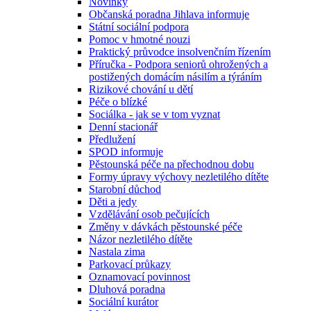
Novinky
Občanská poradna Jihlava informuje
Státní sociální podpora
Pomoc v hmotné nouzi
Praktický průvodce insolvenčním řízením
Příručka - Podpora seniorů ohrožených a
postižených domácím násilím a týráním
Rizikové chování u dětí
Péče o blízké
Sociálka - jak se v tom vyznat
Denní stacionář
Předlužení
SPOD informuje
Pěstounská péče na přechodnou dobu
Formy úpravy výchovy nezletilého dítěte
Starobní důchod
Děti a jedy
Vzdělávání osob pečujících
Změny v dávkách pěstounské péče
Názor nezletilého dítěte
Nastala zima
Parkovací průkazy
Oznamovací povinnost
Dluhová poradna
Sociální kurátor