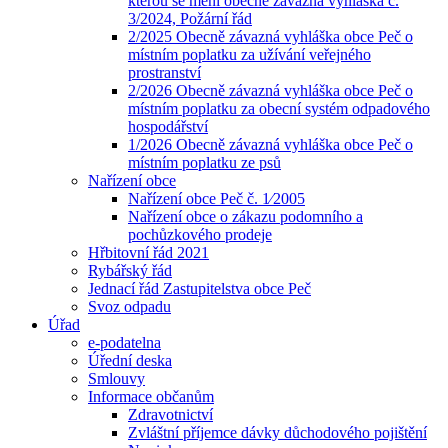
kterou se mění obecně závazná vyhláška č.
3/2024, Požární řád
2/2025 Obecně závazná vyhláška obce Peč o
místním poplatku za užívání veřejného
prostranství
2/2026 Obecně závazná vyhláška obce Peč o
místním poplatku za obecní systém odpadového
hospodářství
1/2026 Obecně závazná vyhláška obce Peč o
místním poplatku ze psů
Nařízení obce
Nařízení obce Peč č. 1⁄2005
Nařízení obce o zákazu podomního a
pochůzkového prodeje
Hřbitovní řád 2021
Rybářský řád
Jednací řád Zastupitelstva obce Peč
Svoz odpadu
Úřad
e-podatelna
Úřední deska
Smlouvy
Informace občanům
Zdravotnictví
Zvláštní příjemce dávky důchodového pojištění