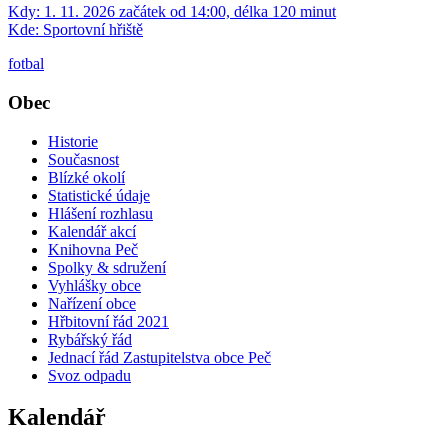
Kdy:
1. 11. 2026 začátek od 14:00, délka 120 minut
Kde:
Sportovní hřiště
fotbal
Obec
Historie
Současnost
Blízké okolí
Statistické údaje
Hlášení rozhlasu
Kalendář akcí
Knihovna Peč
Spolky & sdružení
Vyhlášky obce
Nařízení obce
Hřbitovní řád 2021
Rybářský řád
Jednací řád Zastupitelstva obce Peč
Svoz odpadu
Kalendář