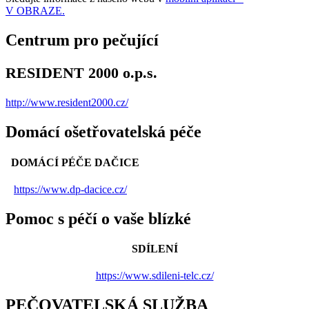
V OBRAZE.
Centrum pro pečující
RESIDENT 2000 o.p.s.
http://www.resident2000.cz/
Domácí ošetřovatelská péče
DOMÁCÍ PÉČE DAČICE
https://www.dp-dacice.cz/
Pomoc s péčí o vaše blízké
SDÍLENÍ
https://www.sdileni-telc.cz/
PEČOVATELSKÁ SLUŽBA