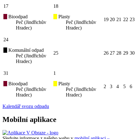
17
18
Bioodpad
Plasty
19
20
21
22
23
Peč (Jindřichův
Peč (Jindřichův
Hradec)
Hradec)
24
Komunální odpad
25
26
27
28
29
30
Peč (Jindřichův
Hradec)
31
1
Bioodpad
Plasty
2
3
4
5
6
Peč (Jindřichův
Peč (Jindřichův
Hradec)
Hradec)
Kalendář svozu odpadu
Mobilní aplikace
Sledujte informace z našeho webu v
mobilní aplikaci –