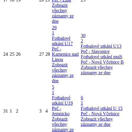
Zobrazit
všechny
záznamy ze
dne
29
1
30
Fotbalové
2
utkání U17
Fotbalové utkání U13
Peč -
Peč - Slavonice
24
25
26
27
28
Kamenice nad
Fotbalové utkání muži
Lipou
Peč - Nová Včelnice B
Zobrazit
Zobrazit všechny
všechny
záznamy ze dne
záznamy ze
dne
5
1
Fotbalové
6
utkání U19
1
Peč -
Fotbalové utkání U 15
31
1
2
3
4
Jemnicko
Peč - Nová Včelnice
Zobrazit
Zobrazit všechny
všechny
záznamy ze dne
záznamy ze