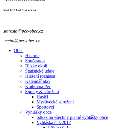
+420 602 628 550 účetní
starosta@pec-obec.cz
ucetni@pec-obec.cz
Obec
Historie
Současnost
Blízké okolí
Statistické údaje
Hlášení rozhlasu
Kalendář akcí
Knihovna Peč
Spolky & sdružení
Hasiči
Myslivecké sdružení
Sportovci
Vyhlášky obce
odkaz na všechny platné vyhlášky obce
Vyhláška č. 1⁄2012
Příloha č. 1