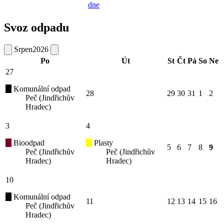
dne
Svoz odpadu
Srpen
2026
Po
Út
St
Čt
Pá
So
Ne
27
Komunální odpad
28
29
30
31
1
2
Peč (Jindřichův
Hradec)
3
4
Bioodpad
Plasty
5
6
7
8
9
Peč (Jindřichův
Peč (Jindřichův
Hradec)
Hradec)
10
Komunální odpad
11
12
13
14
15
16
Peč (Jindřichův
Hradec)