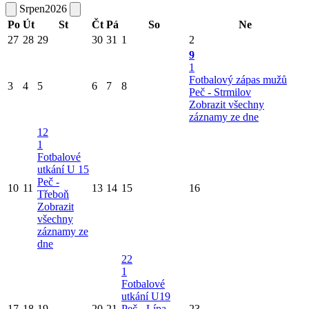
Srpen
2026
Po
Út
St
Čt
Pá
So
Ne
27
28
29
30
31
1
2
9
1
Fotbalový zápas mužů
3
4
5
6
7
8
Peč - Strmilov
Zobrazit všechny
záznamy ze dne
12
1
Fotbalové
utkání U 15
Peč -
10
11
13
14
15
16
Třeboň
Zobrazit
všechny
záznamy ze
dne
22
1
Fotbalové
utkání U19
17
18
19
20
21
Peč - Lípa
23