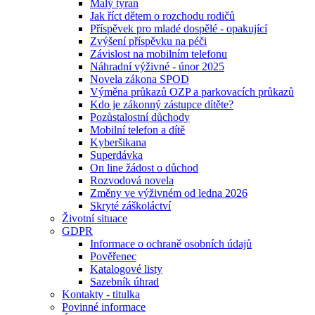
Malý tyran
Jak říct dětem o rozchodu rodičů
Příspěvek pro mladé dospělé - opakující
Zvýšení příspěvku na péči
Závislost na mobilním telefonu
Náhradní výživné - únor 2025
Novela zákona SPOD
Výměna průkazů OZP a parkovacích průkazů
Kdo je zákonný zástupce dítěte?
Pozůstalostní důchody
Mobilní telefon a dítě
Kyberšikana
Superdávka
On line žádost o důchod
Rozvodová novela
Změny ve výživném od ledna 2026
Skryté záškoláctví
Životní situace
GDPR
Informace o ochraně osobních údajů
Pověřenec
Katalogové listy
Sazebník úhrad
Kontakty - titulka
Povinné informace