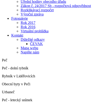
Úřední hodiny obecního úřadu
Zákon č. 24⁄2017 Sb - rozpočtová odpovědnost
Rozklikávací rozpočet
Výroční zpráva
Fotogalerie
Rok 2017
Rok 2016
Virtuální prohlídka
Kontakt
Důležité odkazy
ČEVAK
Mapa webu
Napište nám
Peč
Peč - dolní rybník
Rybník v Lidéřovicích
Obecní byty v Peči
Urbaneč
Peč - letecký snímek