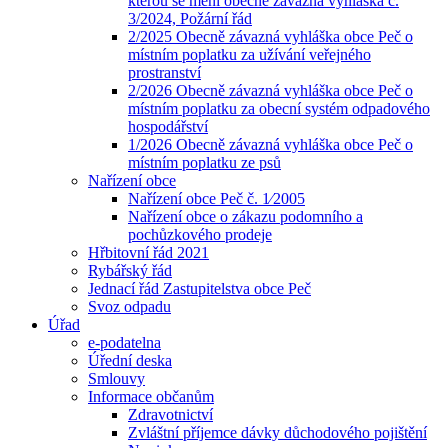
kterou se mění obecně závazná vyhláška č.
3/2024, Požární řád
2/2025 Obecně závazná vyhláška obce Peč o
místním poplatku za užívání veřejného
prostranství
2/2026 Obecně závazná vyhláška obce Peč o
místním poplatku za obecní systém odpadového
hospodářství
1/2026 Obecně závazná vyhláška obce Peč o
místním poplatku ze psů
Nařízení obce
Nařízení obce Peč č. 1⁄2005
Nařízení obce o zákazu podomního a
pochůzkového prodeje
Hřbitovní řád 2021
Rybářský řád
Jednací řád Zastupitelstva obce Peč
Svoz odpadu
Úřad
e-podatelna
Úřední deska
Smlouvy
Informace občanům
Zdravotnictví
Zvláštní příjemce dávky důchodového pojištění