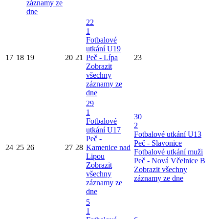
záznamy ze
dne
22
1
Fotbalové
utkání U19
17
18
19
20
21
Peč - Lípa
23
Zobrazit
všechny
záznamy ze
dne
29
1
30
Fotbalové
2
utkání U17
Fotbalové utkání U13
Peč -
Peč - Slavonice
24
25
26
27
28
Kamenice nad
Fotbalové utkání muži
Lipou
Peč - Nová Včelnice B
Zobrazit
Zobrazit všechny
všechny
záznamy ze dne
záznamy ze
dne
5
1