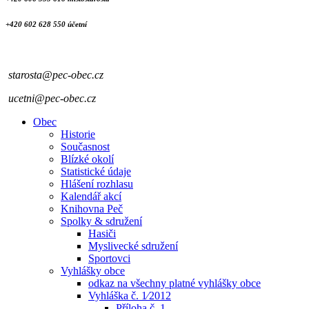
+420 602 628 550 účetní
starosta@pec-obec.cz
ucetni@pec-obec.cz
Obec
Historie
Současnost
Blízké okolí
Statistické údaje
Hlášení rozhlasu
Kalendář akcí
Knihovna Peč
Spolky & sdružení
Hasiči
Myslivecké sdružení
Sportovci
Vyhlášky obce
odkaz na všechny platné vyhlášky obce
Vyhláška č. 1⁄2012
Příloha č. 1