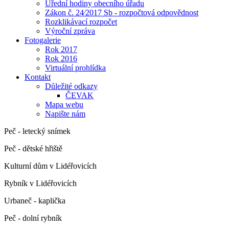
Úřední hodiny obecního úřadu
Zákon č. 24⁄2017 Sb - rozpočtová odpovědnost
Rozklikávací rozpočet
Výroční zpráva
Fotogalerie
Rok 2017
Rok 2016
Virtuální prohlídka
Kontakt
Důležité odkazy
ČEVAK
Mapa webu
Napište nám
Peč - letecký snímek
Peč - dětské hřiště
Kulturní dům v Lidéřovicích
Rybník v Lidéřovicích
Urbaneč - kaplička
Peč - dolní rybník