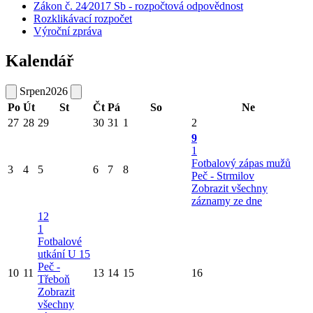
Zákon č. 24⁄2017 Sb - rozpočtová odpovědnost
Rozklikávací rozpočet
Výroční zpráva
Kalendář
Srpen
2026
Po
Út
St
Čt
Pá
So
Ne
27
28
29
30
31
1
2
9
1
Fotbalový zápas mužů
3
4
5
6
7
8
Peč - Strmilov
Zobrazit všechny
záznamy ze dne
12
1
Fotbalové
utkání U 15
Peč -
10
11
13
14
15
16
Třeboň
Zobrazit
všechny