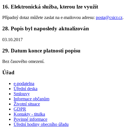
16. Elektronická služba, kterou lze využít
Případný dotaz můžete zaslat na e-mailovou adresu:
posta@csicr.cz
.
28. Popis byl naposledy aktualizován
03.10.2017
29. Datum konce platnosti popisu
Bez časového omezení.
Úřad
e-podatelna
Úřední deska
Smlouvy
Informace občanům
Životní situace
GDPR
Kontakty - titulka
Povinné informace
Úřední hodiny obecního úřadu