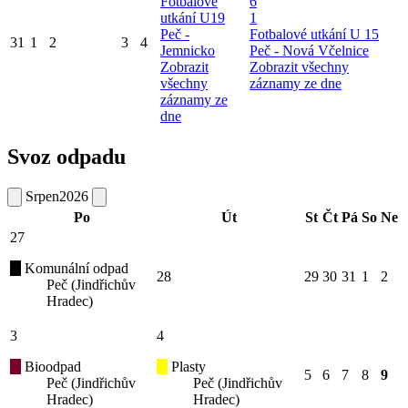
Fotbalové
6
utkání U19
1
Peč -
Fotbalové utkání U 15
31
1
2
3
4
Jemnicko
Peč - Nová Včelnice
Zobrazit
Zobrazit všechny
všechny
záznamy ze dne
záznamy ze
dne
Svoz odpadu
Srpen
2026
Po
Út
St
Čt
Pá
So
Ne
27
Komunální odpad
28
29
30
31
1
2
Peč (Jindřichův
Hradec)
3
4
Bioodpad
Plasty
5
6
7
8
9
Peč (Jindřichův
Peč (Jindřichův
Hradec)
Hradec)