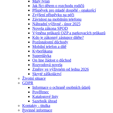
Malý tyran
Jak říct dětem o rozchodu rodičů
Příspěvek pro mladé dospělé - opakující
Zvýšení příspěvku na péči
Závislost na mobilním telefonu
Náhradní výživné - únor 2025
Novela zákona SPOD
Výměna průkazů OZP a parkovacích průkazů
Kdo je zákonný zástupce dítěte?
Pozůstalostní důchody
Mobilní telefon a dítě
Kyberšikana
Superdávka
On line žádost o důchod
Rozvodová novela
Změny ve výživném od ledna 2026
Skryté záškoláctví
Životní situace
GDPR
Informace o ochraně osobních údajů
Pověřenec
Katalogové listy
Sazebník úhrad
Kontakty - titulka
Povinné informace