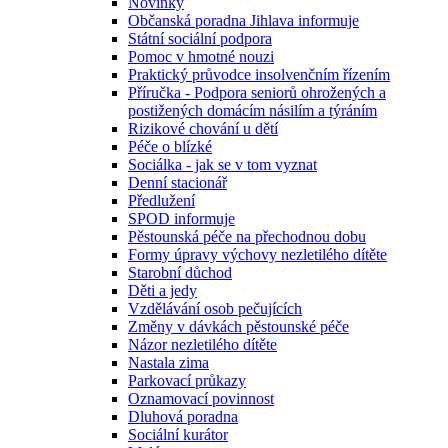
Novinky
Občanská poradna Jihlava informuje
Státní sociální podpora
Pomoc v hmotné nouzi
Praktický průvodce insolvenčním řízením
Příručka - Podpora seniorů ohrožených a
postižených domácím násilím a týráním
Rizikové chování u dětí
Péče o blízké
Sociálka - jak se v tom vyznat
Denní stacionář
Předlužení
SPOD informuje
Pěstounská péče na přechodnou dobu
Formy úpravy výchovy nezletilého dítěte
Starobní důchod
Děti a jedy
Vzdělávání osob pečujících
Změny v dávkách pěstounské péče
Názor nezletilého dítěte
Nastala zima
Parkovací průkazy
Oznamovací povinnost
Dluhová poradna
Sociální kurátor