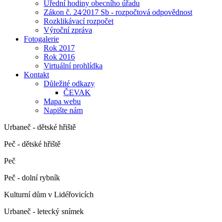
Úřední hodiny obecního úřadu
Zákon č. 24⁄2017 Sb - rozpočtová odpovědnost
Rozklikávací rozpočet
Výroční zpráva
Fotogalerie
Rok 2017
Rok 2016
Virtuální prohlídka
Kontakt
Důležité odkazy
ČEVAK
Mapa webu
Napište nám
Urbaneč - dětské hřiště
Peč - dětské hřiště
Peč
Peč - dolní rybník
Kulturní dům v Lidéřovicích
Urbaneč - letecký snímek