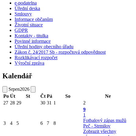
e-podatelna
Úřední deska
Smlouvy
Informace občanům
Životní situace
GDPR
Kontakty - titulka
Povinné informace
Úřední hodiny obecního úřadu
Zákon č. 24⁄2017 Sb - rozpočtová odpovědnost
Rozklikávací rozpočet
Výroční zpráva
Kalendář
Srpen
2026
Po
Út
St
Čt
Pá
So
Ne
27
28
29
30
31
1
2
9
1
Fotbalový zápas mužů
3
4
5
6
7
8
Peč - Strmilov
Zobrazit všechny