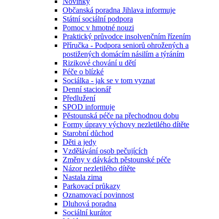
Novinky
Občanská poradna Jihlava informuje
Státní sociální podpora
Pomoc v hmotné nouzi
Praktický průvodce insolvenčním řízením
Příručka - Podpora seniorů ohrožených a
postižených domácím násilím a týráním
Rizikové chování u dětí
Péče o blízké
Sociálka - jak se v tom vyznat
Denní stacionář
Předlužení
SPOD informuje
Pěstounská péče na přechodnou dobu
Formy úpravy výchovy nezletilého dítěte
Starobní důchod
Děti a jedy
Vzdělávání osob pečujících
Změny v dávkách pěstounské péče
Názor nezletilého dítěte
Nastala zima
Parkovací průkazy
Oznamovací povinnost
Dluhová poradna
Sociální kurátor