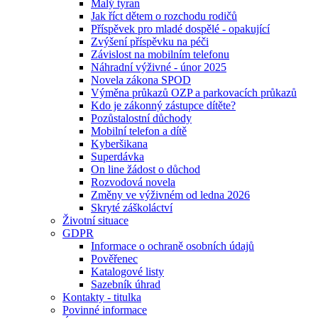
Malý tyran
Jak říct dětem o rozchodu rodičů
Příspěvek pro mladé dospělé - opakující
Zvýšení příspěvku na péči
Závislost na mobilním telefonu
Náhradní výživné - únor 2025
Novela zákona SPOD
Výměna průkazů OZP a parkovacích průkazů
Kdo je zákonný zástupce dítěte?
Pozůstalostní důchody
Mobilní telefon a dítě
Kyberšikana
Superdávka
On line žádost o důchod
Rozvodová novela
Změny ve výživném od ledna 2026
Skryté záškoláctví
Životní situace
GDPR
Informace o ochraně osobních údajů
Pověřenec
Katalogové listy
Sazebník úhrad
Kontakty - titulka
Povinné informace