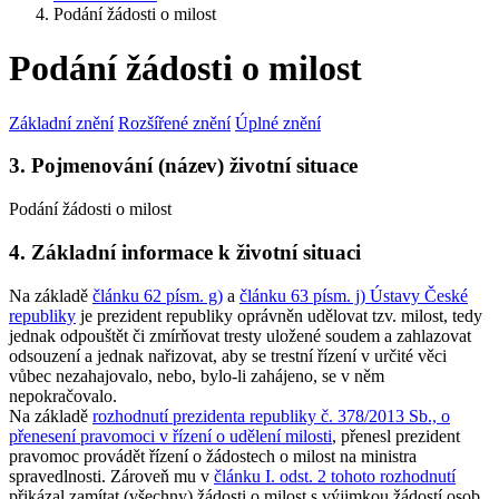
Podání žádosti o milost
Podání žádosti o milost
Základní znění
Rozšířené znění
Úplné znění
3. Pojmenování (název) životní situace
Podání žádosti o milost
4. Základní informace k životní situaci
Na základě
článku 62 písm. g)
a
článku 63 písm. j) Ústavy České
republiky
je prezident republiky oprávněn udělovat tzv. milost, tedy
jednak odpouštět či zmírňovat tresty uložené soudem a zahlazovat
odsouzení a jednak nařizovat, aby se trestní řízení v určité věci
vůbec nezahajovalo, nebo, bylo-li zahájeno, se v něm
nepokračovalo.
Na základě
rozhodnutí prezidenta republiky č. 378/2013 Sb., o
přenesení pravomoci v řízení o udělení milosti
, přenesl prezident
pravomoc provádět řízení o žádostech o milost na ministra
spravedlnosti. Zároveň mu v
článku I. odst. 2 tohoto rozhodnutí
přikázal zamítat (všechny) žádosti o milost s výjimkou žádostí osob