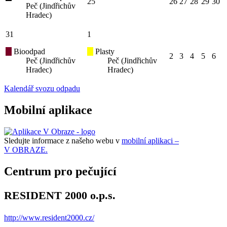
25
26
27
28
29
30
Peč (Jindřichův
Hradec)
31
1
Bioodpad
Plasty
2
3
4
5
6
Peč (Jindřichův
Peč (Jindřichův
Hradec)
Hradec)
Kalendář svozu odpadu
Mobilní aplikace
Sledujte informace z našeho webu v
mobilní aplikaci –
V OBRAZE.
Centrum pro pečující
RESIDENT 2000 o.p.s.
http://www.resident2000.cz/