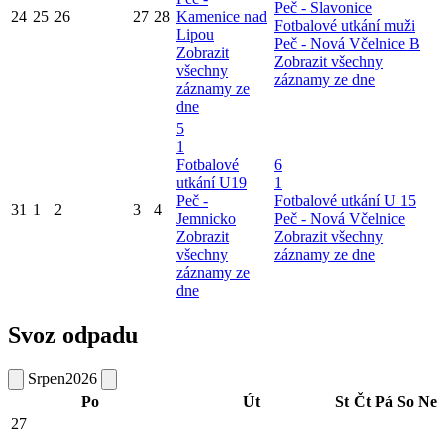
Peč - Slavonice
24
25
26
27
28
Kamenice nad
Fotbalové utkání muži
Lipou
Peč - Nová Včelnice B
Zobrazit
Zobrazit všechny
všechny
záznamy ze dne
záznamy ze
dne
5
1
Fotbalové
6
utkání U19
1
Peč -
Fotbalové utkání U 15
31
1
2
3
4
Jemnicko
Peč - Nová Včelnice
Zobrazit
Zobrazit všechny
všechny
záznamy ze dne
záznamy ze
dne
Svoz odpadu
Srpen
2026
Po
Út
St
Čt
Pá
So
Ne
27