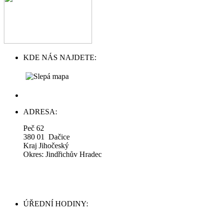
KDE NÁS NAJDETE:
ADRESA:
Peč 62
380 01 Dačice
Kraj Jihočeský
Okres: Jindřichův Hradec
ÚŘEDNÍ HODINY: