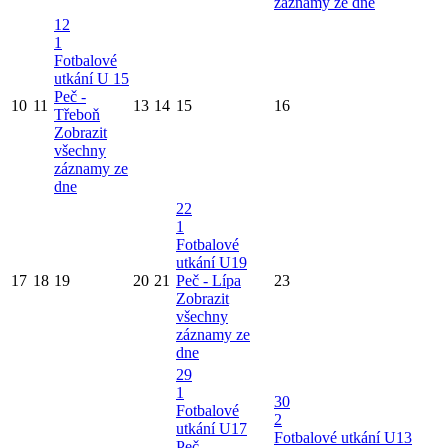
záznamy ze dne
12
1
Fotbalové
utkání U 15
Peč -
10
11
13
14
15
16
Třeboň
Zobrazit
všechny
záznamy ze
dne
22
1
Fotbalové
utkání U19
17
18
19
20
21
Peč - Lípa
23
Zobrazit
všechny
záznamy ze
dne
29
1
30
Fotbalové
2
utkání U17
Fotbalové utkání U13
Peč -