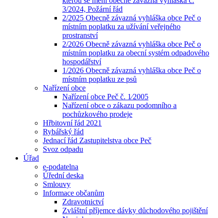
kterou se mění obecně závazná vyhláška č.
3/2024, Požární řád
2/2025 Obecně závazná vyhláška obce Peč o
místním poplatku za užívání veřejného
prostranství
2/2026 Obecně závazná vyhláška obce Peč o
místním poplatku za obecní systém odpadového
hospodářství
1/2026 Obecně závazná vyhláška obce Peč o
místním poplatku ze psů
Nařízení obce
Nařízení obce Peč č. 1⁄2005
Nařízení obce o zákazu podomního a
pochůzkového prodeje
Hřbitovní řád 2021
Rybářský řád
Jednací řád Zastupitelstva obce Peč
Svoz odpadu
Úřad
e-podatelna
Úřední deska
Smlouvy
Informace občanům
Zdravotnictví
Zvláštní příjemce dávky důchodového pojištění