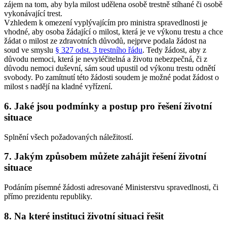
zájem na tom, aby byla milost udělena osobě trestně stíhané či osobě
vykonávající trest.
Vzhledem k omezení vyplývajícím pro ministra spravedlnosti je
vhodné, aby osoba žádající o milost, která je ve výkonu trestu a chce
žádat o milost ze zdravotních důvodů, nejprve podala žádost na
soud ve smyslu
§ 327 odst. 3 trestního řádu
. Tedy žádost, aby z
důvodu nemoci, která je nevyléčitelná a životu nebezpečná, či z
důvodu nemoci duševní, sám soud upustil od výkonu trestu odnětí
svobody. Po zamítnutí této žádosti soudem je možné podat žádost o
milost s nadějí na kladné vyřízení.
6. Jaké jsou podmínky a postup pro řešení životní
situace
Splnění všech požadovaných náležitostí.
7. Jakým způsobem můžete zahájit řešení životní
situace
Podáním písemné žádosti adresované Ministerstvu spravedlnosti, či
přímo prezidentu republiky.
8. Na které instituci životní situaci řešit