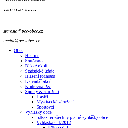
+420 602 628 550 účetní
starosta@pec-obec.cz
ucetni@pec-obec.cz
Obec
Historie
Současnost
Blízké okolí
Statistické údaje
Hlášení rozhlasu
Kalendář akcí
Knihovna Peč
Spolky & sdružení
Hasiči
Myslivecké sdružení
Sportovci
Vyhlášky obce
odkaz na všechny platné vyhlášky obce
Vyhláška č. 1⁄2012
Příloha č. 1