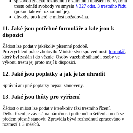
spisovou značku rozhodnutí o zamítnutí upuštění od výkonu
trestu odnětí svobody ve smyslu
§ 327 odst. 3 trestního řádu
(pokud takové rozhodnutí je),
důvody, pro které je milost požadována.
11. Jaké jsou potřebné formuláře a kde jsou k
dispozici
Žádost lze podat v jakékoliv písemné podobě.
Pro zrychlení práce zhotovilo Ministerstvo spravedlnosti
formulář
,
který byl zaslán i do věznic. Osoby vazebně stíhané i osoby ve
výkonu trestu jej proto mají k dispozici.
12. Jaké jsou poplatky a jak je lze uhradit
Správní ani jiné poplatky nejsou stanoveny.
13. Jaké jsou lhůty pro vyřízení
Žádost o milost lze podat v kterékoliv fázi trestního řízení.
Délka řízení je závislá na náročnosti potřebného šetření a nedá se
předem přesně stanovit. Zpravidla bývá rozhodnutí zpracováno v
rozmezí 1-3 měsíců.