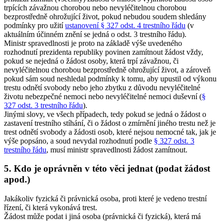
trpících závažnou chorobou nebo nevyléčitelnou chorobou
bezprostředně ohrožující život, pokud nebudou soudem shledány
podmínky pro užití
ustanovení § 327 odst. 4 trestního řádu
(v
aktuálním účinném znění se jedná o odst. 3 trestního řádu).
Ministr spravedlnosti je proto na základě výše uvedeného
rozhodnutí prezidenta republiky povinen zamítnout žádost vždy,
pokud se nejedná o žádost osoby, která trpí závažnou, či
nevyléčitelnou chorobou bezprostředně ohrožující život, a zároveň
pokud sám soud neshledal podmínky k tomu, aby upustil od výkonu
trestu odnětí svobody nebo jeho zbytku z důvodu nevyléčitelné
životu nebezpečné nemoci nebo nevyléčitelné nemoci duševní (
§
327 odst. 3 trestního řádu
).
Jinými slovy, ve všech případech, tedy pokud se jedná o žádost o
zastavení trestního stíhání, či o žádost o zmírnění jiného trestu než je
trest odnětí svobody a žádosti osob, které nejsou nemocné tak, jak je
výše popsáno, a soud nevydal rozhodnutí podle
§ 327 odst. 3
trestního řádu
, musí ministr spravedlnosti žádost zamítnout.
5. Kdo je oprávněn v této věci jednat (podat žádost
apod.)
Jakákoliv fyzická či právnická osoba, proti které je vedeno trestní
řízení, či která vykonává trest.
Žádost může podat i jiná osoba (právnická či fyzická), která má