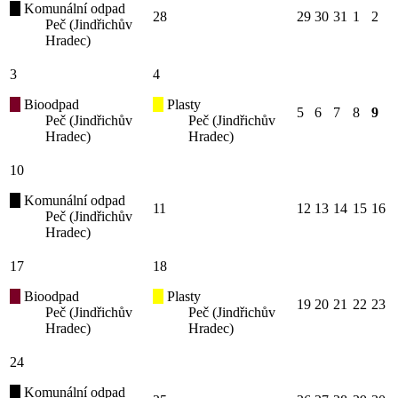
Komunální odpad
28
29
30
31
1
2
Peč (Jindřichův
Hradec)
3
4
Bioodpad
Plasty
5
6
7
8
9
Peč (Jindřichův
Peč (Jindřichův
Hradec)
Hradec)
10
Komunální odpad
11
12
13
14
15
16
Peč (Jindřichův
Hradec)
17
18
Bioodpad
Plasty
19
20
21
22
23
Peč (Jindřichův
Peč (Jindřichův
Hradec)
Hradec)
24
Komunální odpad