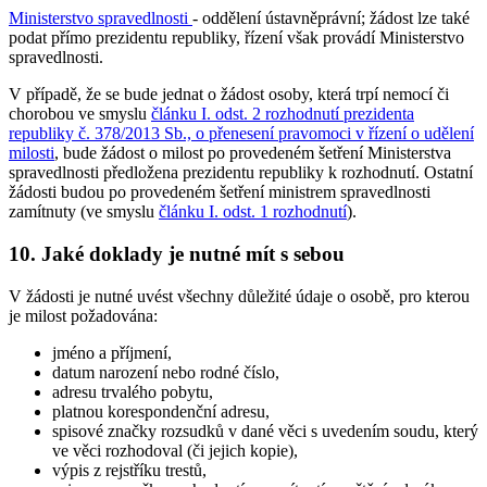
Ministerstvo spravedlnosti
- oddělení ústavněprávní; žádost lze také
podat přímo prezidentu republiky, řízení však provádí Ministerstvo
spravedlnosti.
V případě, že se bude jednat o žádost osoby, která trpí nemocí či
chorobou ve smyslu
článku I. odst. 2 rozhodnutí prezidenta
republiky č. 378/2013 Sb., o přenesení pravomoci v řízení o udělení
milosti
, bude žádost o milost po provedeném šetření Ministerstva
spravedlnosti předložena prezidentu republiky k rozhodnutí. Ostatní
žádosti budou po provedeném šetření ministrem spravedlnosti
zamítnuty (ve smyslu
článku I. odst. 1 rozhodnutí
).
10. Jaké doklady je nutné mít s sebou
V žádosti je nutné uvést všechny důležité údaje o osobě, pro kterou
je milost požadována:
jméno a příjmení,
datum narození nebo rodné číslo,
adresu trvalého pobytu,
platnou korespondenční adresu,
spisové značky rozsudků v dané věci s uvedením soudu, který
ve věci rozhodoval (či jejich kopie),
výpis z rejstříku trestů,