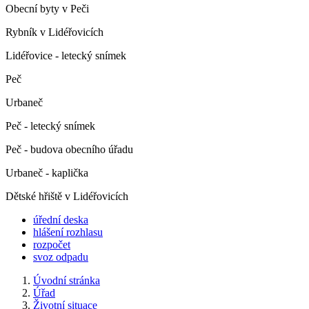
Obecní byty v Peči
Rybník v Lidéřovicích
Lidéřovice - letecký snímek
Peč
Urbaneč
Peč - letecký snímek
Peč - budova obecního úřadu
Urbaneč - kaplička
Dětské hřiště v Lidéřovicích
úřední deska
hlášení rozhlasu
rozpočet
svoz odpadu
Úvodní stránka
Úřad
Životní situace