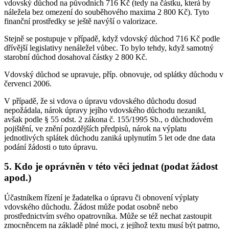
vdovský důchod na původních 716 Kč (tedy na částku, která by
náležela bez omezení do souběhového maxima 2 800 Kč). Tyto
finanční prostředky se ještě navýší o valorizace.
Stejně se postupuje v případě, když vdovský důchod 716 Kč podle
dřívější legislativy nenáležel vůbec. To bylo tehdy, když samotný
starobní důchod dosahoval částky 2 800 Kč.
Vdovský důchod se upravuje, příp. obnovuje, od splátky důchodu v
červenci 2006.
V případě, že si vdova o úpravu vdovského důchodu dosud
nepožádala, nárok úpravy jejího vdovského důchodu nezanikl,
avšak podle § 55 odst. 2 zákona č. 155/1995 Sb., o důchodovém
pojištění, ve znění pozdějších předpisů, nárok na výplatu
jednotlivých splátek důchodu zaniká uplynutím 5 let ode dne data
podání žádosti o tuto úpravu.
5. Kdo je oprávněn v této věci jednat (podat žádost
apod.)
Účastníkem řízení je žadatelka o úpravu či obnovení výplaty
vdovského důchodu. Žádost může podat osobně nebo
prostřednictvím svého opatrovníka. Může se též nechat zastoupit
zmocněncem na základě plné moci, z jejíhož textu musí být patrno,