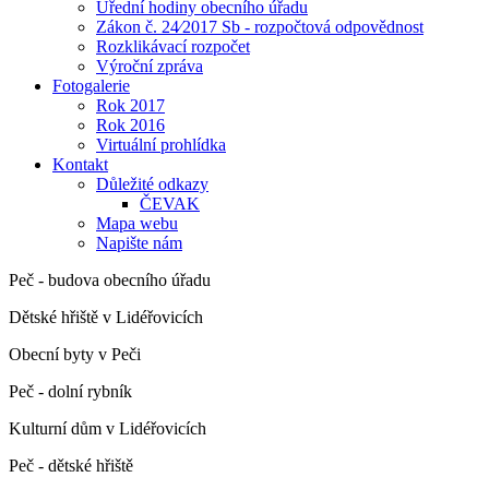
Úřední hodiny obecního úřadu
Zákon č. 24⁄2017 Sb - rozpočtová odpovědnost
Rozklikávací rozpočet
Výroční zpráva
Fotogalerie
Rok 2017
Rok 2016
Virtuální prohlídka
Kontakt
Důležité odkazy
ČEVAK
Mapa webu
Napište nám
Peč - budova obecního úřadu
Dětské hřiště v Lidéřovicích
Obecní byty v Peči
Peč - dolní rybník
Kulturní dům v Lidéřovicích
Peč - dětské hřiště