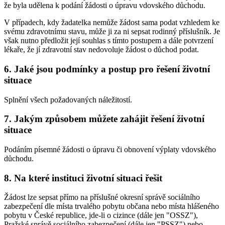
že byla udělena k podání žádosti o úpravu vdovského důchodu.
V případech, kdy žadatelka nemůže žádost sama podat vzhledem ke
svému zdravotnímu stavu, může ji za ni sepsat rodinný příslušník. Je
však nutno předložit její souhlas s tímto postupem a dále potvrzení
lékaře, že jí zdravotní stav nedovoluje žádost o důchod podat.
6. Jaké jsou podmínky a postup pro řešení životní
situace
Splnění všech požadovaných náležitostí.
7. Jakým způsobem můžete zahájit řešení životní
situace
Podáním písemné žádosti o úpravu či obnovení výplaty vdovského
důchodu.
8. Na které instituci životní situaci řešit
Žádost lze sepsat přímo na příslušné okresní správě sociálního
zabezpečení dle místa trvalého pobytu občana nebo místa hlášeného
pobytu v České republice, jde-li o cizince (dále jen "OSSZ"),
Pražské správě sociálního zabezpečení (dále jen "PSSZ") nebo