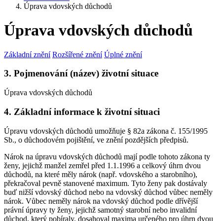
Úprava vdovských důchodů
Úprava vdovských důchodů
Základní znění
Rozšířené znění
Úplné znění
3. Pojmenování (název) životní situace
Úprava vdovských důchodů
4. Základní informace k životní situaci
Úpravu vdovských důchodů umožňuje § 82a zákona č. 155/1995
Sb., o důchodovém pojištění, ve znění pozdějších předpisů.
Nárok na úpravu vdovských důchodů mají podle tohoto zákona ty
ženy, jejichž manžel zemřel před 1.1.1996 a celkový úhrn dvou
důchodů, na které měly nárok (např. vdovského a starobního),
překračoval pevně stanovené maximum. Tyto ženy pak dostávaly
buď nižší vdovský důchod nebo na vdovský důchod vůbec neměly
nárok. Vůbec neměly nárok na vdovský důchod podle dřívější
právní úpravy ty ženy, jejichž samotný starobní nebo invalidní
důchod, který pobíraly, dosahoval maxima určeného pro úhrn dvou