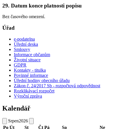
29. Datum konce platnosti popisu
Bez časového omezení.
Úřad
e-podatelna
Úřední deska
Smlouvy
Informace občanům
Životní situace
GDPR
Kontakty - titulka
Povinné informace
Úřední hodiny obecního úřadu
Zákon č. 24⁄2017 Sb - rozpočtová odpovědnost
Rozklikávací rozpočet
Výroční zpráva
Kalendář
Srpen
2026
Po
Út
St
Čt
Pá
So
Ne