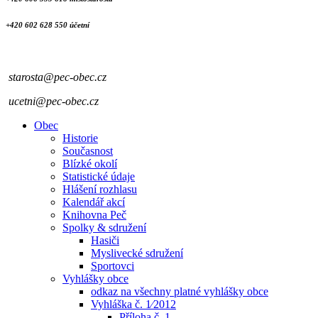
+420 602 628 550 účetní
starosta@pec-obec.cz
ucetni@pec-obec.cz
Obec
Historie
Současnost
Blízké okolí
Statistické údaje
Hlášení rozhlasu
Kalendář akcí
Knihovna Peč
Spolky & sdružení
Hasiči
Myslivecké sdružení
Sportovci
Vyhlášky obce
odkaz na všechny platné vyhlášky obce
Vyhláška č. 1⁄2012
Příloha č. 1