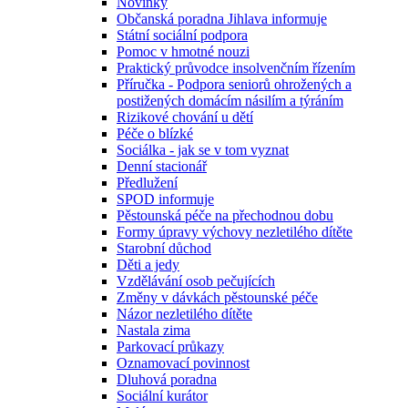
Novinky
Občanská poradna Jihlava informuje
Státní sociální podpora
Pomoc v hmotné nouzi
Praktický průvodce insolvenčním řízením
Příručka - Podpora seniorů ohrožených a
postižených domácím násilím a týráním
Rizikové chování u dětí
Péče o blízké
Sociálka - jak se v tom vyznat
Denní stacionář
Předlužení
SPOD informuje
Pěstounská péče na přechodnou dobu
Formy úpravy výchovy nezletilého dítěte
Starobní důchod
Děti a jedy
Vzdělávání osob pečujících
Změny v dávkách pěstounské péče
Názor nezletilého dítěte
Nastala zima
Parkovací průkazy
Oznamovací povinnost
Dluhová poradna
Sociální kurátor