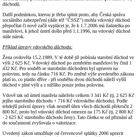
důchodů.
Další podmínkou, kterou je třeba splnit proto, aby Česká správa
sociálního zabezpečení (dále též "ČSSZ") mohla vdovský důchod
přepočítat či nově začít vyplácet je, že k 1.7.2006 má žadatelka po
manželovi, k jehož úmrtí došlo před 1.1.1996, na vdovský důchod
stále nárok.
Příklad úpravy vdovského důchodu:
Žena ovdověla 15.2.1989. V té době již pobírala starobní důchod ve
výši 2 625 Kč. Vdovský důchod po zemřelém manželovi by činil 1
432 Kč. Pro souběh se starobním důchodem byl upraven na
polovinu, tedy na částku 716 Kč. Po změně výše uvedeného zákona
platí to, co platilo dříve - při souběhu dvou důchodů náleží vyšší
důchod v plné výši a z nižšího pouze jedna polovina.
Vdově tak od úmrtí manžela náleželo celkem 3 341 Kč (tj. 2 625 Kč
jejího starobního důchodu + 716 Kč vdovského důchodu). Podle
tehdejší právní úpravy však nesměl úhrn všech důchodů překročit 2
800 Kč, proto byl vdovský důchod omezen na 175 Kč (tj. 2 800 Kč
- 2 625 Kč starobního důchodu ženy). Tato částka se od přiznání až
do současnosti zvyšovala o valorizace.
Uvedený zákon umožňuje od červencové splátky 2006 upravit