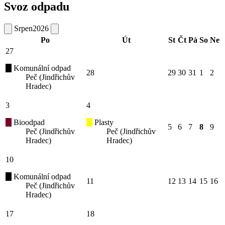
Svoz odpadu
Srpen
2026
Po
Út
St
Čt
Pá
So
Ne
27
Komunální odpad
28
29
30
31
1
2
Peč (Jindřichův
Hradec)
3
4
Bioodpad
Plasty
5
6
7
8
9
Peč (Jindřichův
Peč (Jindřichův
Hradec)
Hradec)
10
Komunální odpad
11
12
13
14
15
16
Peč (Jindřichův
Hradec)
17
18