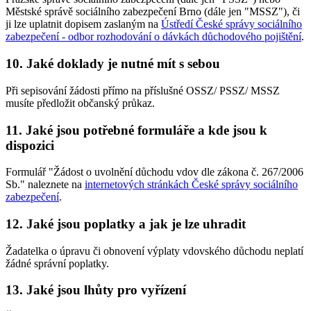
Městské správě sociálního zabezpečení Brno (dále jen "MSSZ"), či
ji lze uplatnit dopisem zaslaným na
Ústředí České správy sociálního
zabezpečení - odbor rozhodování o dávkách důchodového pojištění
.
10. Jaké doklady je nutné mít s sebou
Při sepisování žádosti přímo na příslušné OSSZ/ PSSZ/ MSSZ
musíte předložit občanský průkaz.
11. Jaké jsou potřebné formuláře a kde jsou k
dispozici
Formulář "Žádost o uvolnění důchodu vdov dle zákona č. 267/2006
Sb." naleznete na
internetových stránkách České správy sociálního
zabezpečení
.
12. Jaké jsou poplatky a jak je lze uhradit
Žadatelka o úpravu či obnovení výplaty vdovského důchodu neplatí
žádné správní poplatky.
13. Jaké jsou lhůty pro vyřízení