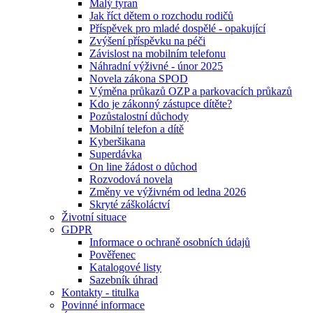
Malý tyran
Jak říct dětem o rozchodu rodičů
Příspěvek pro mladé dospělé - opakující
Zvýšení příspěvku na péči
Závislost na mobilním telefonu
Náhradní výživné - únor 2025
Novela zákona SPOD
Výměna průkazů OZP a parkovacích průkazů
Kdo je zákonný zástupce dítěte?
Pozůstalostní důchody
Mobilní telefon a dítě
Kyberšikana
Superdávka
On line žádost o důchod
Rozvodová novela
Změny ve výživném od ledna 2026
Skryté záškoláctví
Životní situace
GDPR
Informace o ochraně osobních údajů
Pověřenec
Katalogové listy
Sazebník úhrad
Kontakty - titulka
Povinné informace