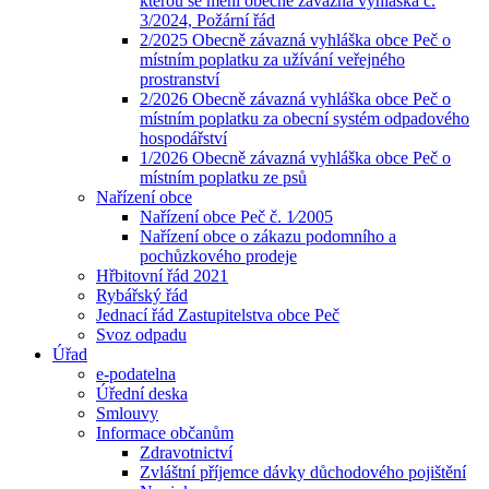
kterou se mění obecně závazná vyhláška č.
3/2024, Požární řád
2/2025 Obecně závazná vyhláška obce Peč o
místním poplatku za užívání veřejného
prostranství
2/2026 Obecně závazná vyhláška obce Peč o
místním poplatku za obecní systém odpadového
hospodářství
1/2026 Obecně závazná vyhláška obce Peč o
místním poplatku ze psů
Nařízení obce
Nařízení obce Peč č. 1⁄2005
Nařízení obce o zákazu podomního a
pochůzkového prodeje
Hřbitovní řád 2021
Rybářský řád
Jednací řád Zastupitelstva obce Peč
Svoz odpadu
Úřad
e-podatelna
Úřední deska
Smlouvy
Informace občanům
Zdravotnictví
Zvláštní příjemce dávky důchodového pojištění