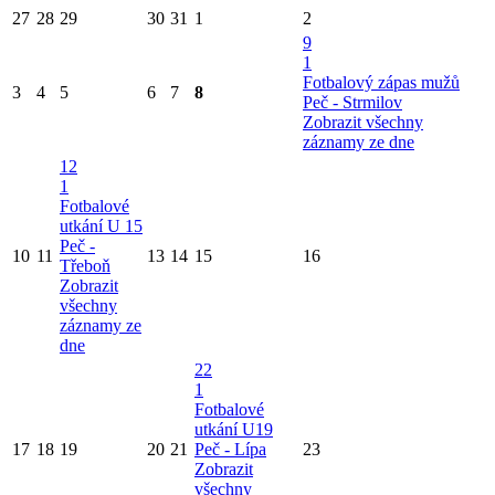
27
28
29
30
31
1
2
9
1
Fotbalový zápas mužů
3
4
5
6
7
8
Peč - Strmilov
Zobrazit všechny
záznamy ze dne
12
1
Fotbalové
utkání U 15
Peč -
10
11
13
14
15
16
Třeboň
Zobrazit
všechny
záznamy ze
dne
22
1
Fotbalové
utkání U19
17
18
19
20
21
Peč - Lípa
23
Zobrazit
všechny