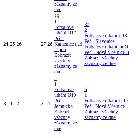
záznamy ze
dne
29
1
30
Fotbalové
2
utkání U17
Fotbalové utkání U13
Peč -
Peč - Slavonice
24
25
26
27
28
Kamenice nad
Fotbalové utkání muži
Lipou
Peč - Nová Včelnice B
Zobrazit
Zobrazit všechny
všechny
záznamy ze dne
záznamy ze
dne
5
1
Fotbalové
6
utkání U19
1
Peč -
Fotbalové utkání U 15
31
1
2
3
4
Jemnicko
Peč - Nová Včelnice
Zobrazit
Zobrazit všechny
všechny
záznamy ze dne
záznamy ze
dne