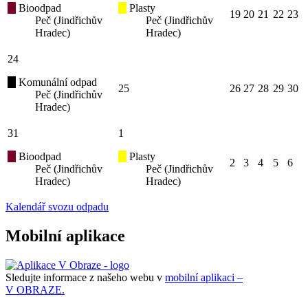
Bioodpad
Plasty
19
20
21
22
23
Peč (Jindřichův
Peč (Jindřichův
Hradec)
Hradec)
24
Komunální odpad
25
26
27
28
29
30
Peč (Jindřichův
Hradec)
31
1
Bioodpad
Plasty
2
3
4
5
6
Peč (Jindřichův
Peč (Jindřichův
Hradec)
Hradec)
Kalendář svozu odpadu
Mobilní aplikace
Sledujte informace z našeho webu v
mobilní aplikaci –
V OBRAZE.