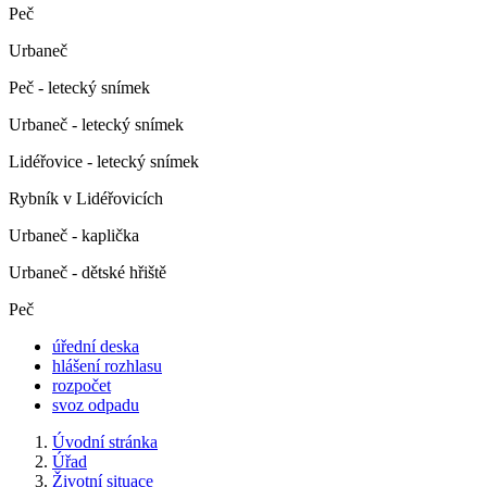
Peč
Urbaneč
Peč - letecký snímek
Urbaneč - letecký snímek
Lidéřovice - letecký snímek
Rybník v Lidéřovicích
Urbaneč - kaplička
Urbaneč - dětské hřiště
Peč
úřední deska
hlášení rozhlasu
rozpočet
svoz odpadu
Úvodní stránka
Úřad
Životní situace