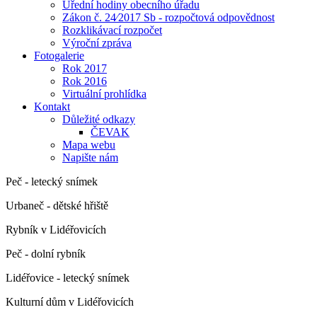
Úřední hodiny obecního úřadu
Zákon č. 24⁄2017 Sb - rozpočtová odpovědnost
Rozklikávací rozpočet
Výroční zpráva
Fotogalerie
Rok 2017
Rok 2016
Virtuální prohlídka
Kontakt
Důležité odkazy
ČEVAK
Mapa webu
Napište nám
Peč - letecký snímek
Urbaneč - dětské hřiště
Rybník v Lidéřovicích
Peč - dolní rybník
Lidéřovice - letecký snímek
Kulturní dům v Lidéřovicích