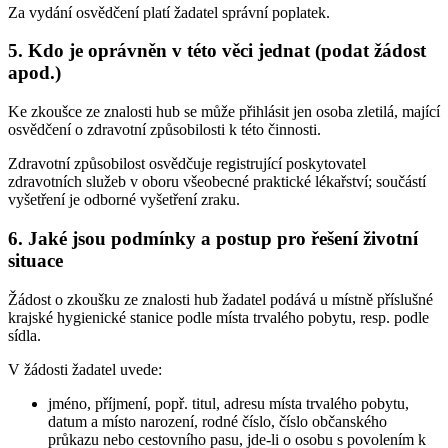
Za vydání osvědčení platí žadatel správní poplatek.
5. Kdo je oprávněn v této věci jednat (podat žádost
apod.)
Ke zkoušce ze znalosti hub se může přihlásit jen osoba zletilá, mající
osvědčení o zdravotní způsobilosti k této činnosti.
Zdravotní způsobilost osvědčuje registrující poskytovatel
zdravotních služeb v oboru všeobecné praktické lékařství; součástí
vyšetření je odborné vyšetření zraku.
6. Jaké jsou podmínky a postup pro řešení životní
situace
Žádost o zkoušku ze znalosti hub žadatel podává u místně příslušné
krajské hygienické stanice podle místa trvalého pobytu, resp. podle
sídla.
V žádosti žadatel uvede:
jméno, příjmení, popř. titul, adresu místa trvalého pobytu,
datum a místo narození, rodné číslo, číslo občanského
průkazu nebo cestovního pasu, jde-li o osobu s povolením k