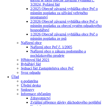
kterou se mění obecně závazná vyhláška č.
3/2024, Požární řád
2/2025 Obecně závazná vyhláška obce Peč o
místním poplatku za užívání veřejného
prostranství
2/2026 Obecně závazná vyhláška obce Peč o
místním poplatku za obecní systém odpadového
hospodářství
1/2026 Obecně závazná vyhláška obce Peč o
místním poplatku ze psů
Nařízení obce
Nařízení obce Peč č. 1⁄2005
Nařízení obce o zákazu podomního a
pochůzkového prodeje
Hřbitovní řád 2021
Rybářský řád
Jednací řád Zastupitelstva obce Peč
Svoz odpadu
Úřad
e-podatelna
Úřední deska
Smlouvy
Informace občanům
Zdravotnictví
Zvláštní příjemce dávky důchodového pojištění