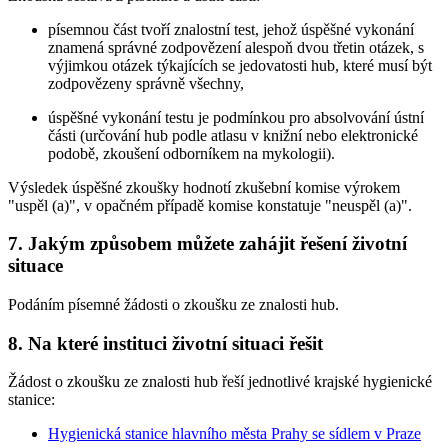
písemnou část tvoří znalostní test, jehož úspěšné vykonání
znamená správné zodpovězení alespoň dvou třetin otázek, s
výjimkou otázek týkajících se jedovatosti hub, které musí být
zodpovězeny správně všechny,
úspěšné vykonání testu je podmínkou pro absolvování ústní
části (určování hub podle atlasu v knižní nebo elektronické
podobě, zkoušení odborníkem na mykologii).
Výsledek úspěšné zkoušky hodnotí zkušební komise výrokem
"uspěl (a)", v opačném případě komise konstatuje "neuspěl (a)".
7. Jakým způsobem můžete zahájit řešení životní
situace
Podáním písemné žádosti o zkoušku ze znalosti hub.
8. Na které instituci životní situaci řešit
Žádost o zkoušku ze znalosti hub řeší jednotlivé krajské hygienické
stanice:
Hygienická stanice hlavního města Prahy se sídlem v Praze