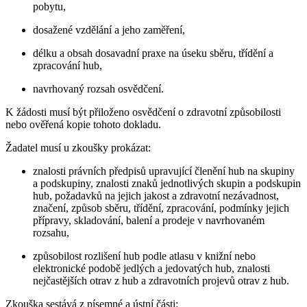
pobytu,
dosažené vzdělání a jeho zaměření,
délku a obsah dosavadní praxe na úseku sběru, třídění a
zpracování hub,
navrhovaný rozsah osvědčení.
K žádosti musí být přiloženo osvědčení o zdravotní způsobilosti
nebo ověřená kopie tohoto dokladu.
Žadatel musí u zkoušky prokázat:
znalosti právních předpisů upravující členění hub na skupiny
a podskupiny, znalosti znaků jednotlivých skupin a podskupin
hub, požadavků na jejich jakost a zdravotní nezávadnost,
značení, způsob sběru, třídění, zpracování, podmínky jejich
přípravy, skladování, balení a prodeje v navrhovaném
rozsahu,
způsobilost rozlišení hub podle atlasu v knižní nebo
elektronické podobě jedlých a jedovatých hub, znalosti
nejčastějších otrav z hub a zdravotních projevů otrav z hub.
Zkouška sestává z písemné a ústní části: