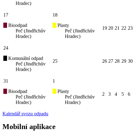
Hradec)
17
18
Bioodpad
Plasty
19
20
21
22
23
Peč (Jindřichův
Peč (Jindřichův
Hradec)
Hradec)
24
Komunální odpad
25
26
27
28
29
30
Peč (Jindřichův
Hradec)
31
1
Bioodpad
Plasty
2
3
4
5
6
Peč (Jindřichův
Peč (Jindřichův
Hradec)
Hradec)
Kalendář svozu odpadu
Mobilní aplikace