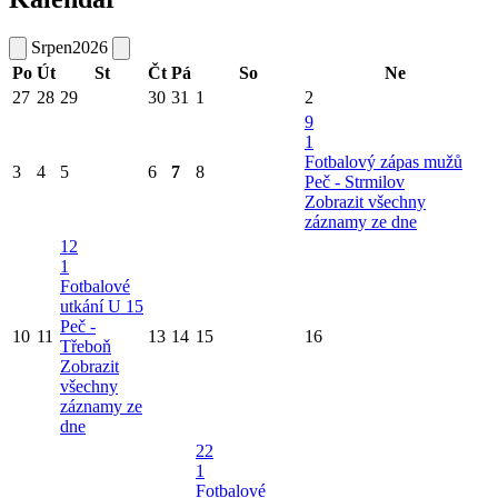
Srpen
2026
Po
Út
St
Čt
Pá
So
Ne
27
28
29
30
31
1
2
9
1
Fotbalový zápas mužů
3
4
5
6
7
8
Peč - Strmilov
Zobrazit všechny
záznamy ze dne
12
1
Fotbalové
utkání U 15
Peč -
10
11
13
14
15
16
Třeboň
Zobrazit
všechny
záznamy ze
dne
22
1
Fotbalové