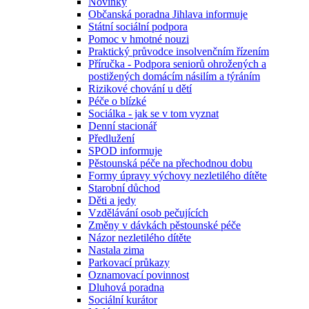
Novinky
Občanská poradna Jihlava informuje
Státní sociální podpora
Pomoc v hmotné nouzi
Praktický průvodce insolvenčním řízením
Příručka - Podpora seniorů ohrožených a
postižených domácím násilím a týráním
Rizikové chování u dětí
Péče o blízké
Sociálka - jak se v tom vyznat
Denní stacionář
Předlužení
SPOD informuje
Pěstounská péče na přechodnou dobu
Formy úpravy výchovy nezletilého dítěte
Starobní důchod
Děti a jedy
Vzdělávání osob pečujících
Změny v dávkách pěstounské péče
Názor nezletilého dítěte
Nastala zima
Parkovací průkazy
Oznamovací povinnost
Dluhová poradna
Sociální kurátor