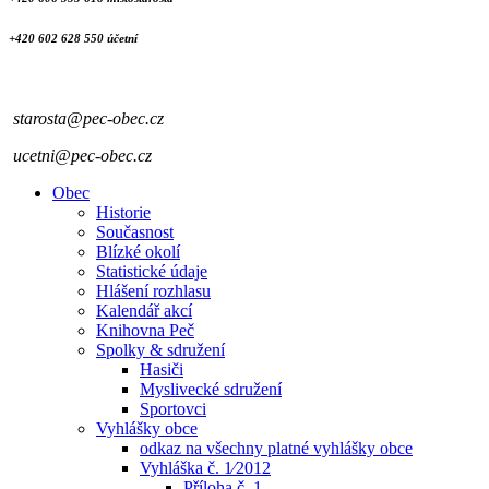
+420 602 628 550 účetní
starosta@pec-obec.cz
ucetni@pec-obec.cz
Obec
Historie
Současnost
Blízké okolí
Statistické údaje
Hlášení rozhlasu
Kalendář akcí
Knihovna Peč
Spolky & sdružení
Hasiči
Myslivecké sdružení
Sportovci
Vyhlášky obce
odkaz na všechny platné vyhlášky obce
Vyhláška č. 1⁄2012
Příloha č. 1