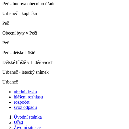
Peč - budova obecního úřadu
Urbaneč - kaplička
Peč
Obecní byty v Peči
Peč
Peč - dětské hřiště
Dětské hřiště v Lidéřovicích
Urbaneč - letecký snímek
Urbaneč
úřední deska
hlášení rozhlasu
rozpočet
svoz odpadu
Úvodní stránka
Úřad
Životní situace