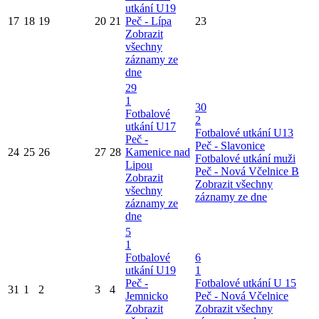
utkání U19
17
18
19
20
21
Peč - Lípa
23
Zobrazit
všechny
záznamy ze
dne
29
1
30
Fotbalové
2
utkání U17
Fotbalové utkání U13
Peč -
Peč - Slavonice
24
25
26
27
28
Kamenice nad
Fotbalové utkání muži
Lipou
Peč - Nová Včelnice B
Zobrazit
Zobrazit všechny
všechny
záznamy ze dne
záznamy ze
dne
5
1
Fotbalové
6
utkání U19
1
Peč -
Fotbalové utkání U 15
31
1
2
3
4
Jemnicko
Peč - Nová Včelnice
Zobrazit
Zobrazit všechny