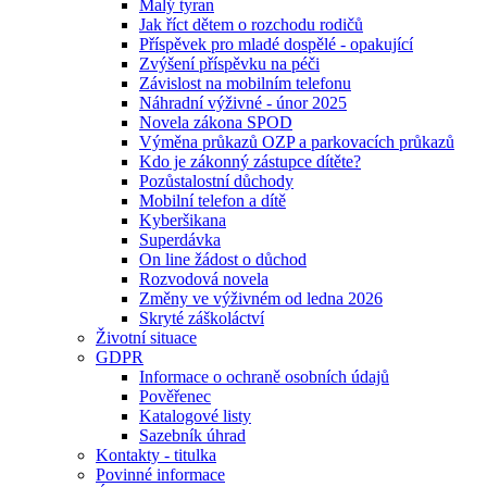
Malý tyran
Jak říct dětem o rozchodu rodičů
Příspěvek pro mladé dospělé - opakující
Zvýšení příspěvku na péči
Závislost na mobilním telefonu
Náhradní výživné - únor 2025
Novela zákona SPOD
Výměna průkazů OZP a parkovacích průkazů
Kdo je zákonný zástupce dítěte?
Pozůstalostní důchody
Mobilní telefon a dítě
Kyberšikana
Superdávka
On line žádost o důchod
Rozvodová novela
Změny ve výživném od ledna 2026
Skryté záškoláctví
Životní situace
GDPR
Informace o ochraně osobních údajů
Pověřenec
Katalogové listy
Sazebník úhrad
Kontakty - titulka
Povinné informace