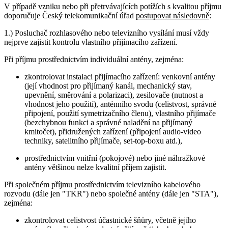
V případě vzniku nebo při přetrvávajících potížích s kvalitou příjmu
doporučuje Český telekomunikační úřad
postupovat následovně
:
1.) Posluchač rozhlasového nebo televizního vysílání musí vždy
nejprve zajistit kontrolu vlastního přijímacího zařízení.
Při příjmu prostřednictvím individuální antény, zejména:
zkontrolovat instalaci přijímacího zařízení: venkovní antény
(její vhodnost pro přijímaný kanál, mechanický stav,
upevnění, směrování a polarizaci), zesilovače (nutnost a
vhodnost jeho použití), anténního svodu (celistvost, správné
připojení, použití symetrizačního členu), vlastního přijímače
(bezchybnou funkci a správné naladění na přijímaný
kmitočet), přidružených zařízení (připojení audio-video
techniky, satelitního přijímače, set-top-boxu atd.),
prostřednictvím vnitřní (pokojové) nebo jiné náhražkové
antény většinou nelze kvalitní příjem zajistit.
Při společném příjmu prostřednictvím televizního kabelového
rozvodu (dále jen "TKR") nebo společné antény (dále jen "STA"),
zejména:
zkontrolovat celistvost účastnické šňůry, včetně jejího