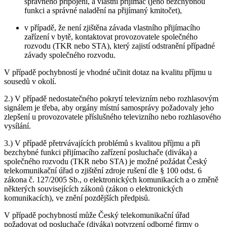
správného připojení, a vlastní přijímač (jeho bezchybnou
funkci a správné naladění na přijímaný kmitočet),
v případě, že není zjištěna závada vlastního přijímacího
zařízení v bytě, kontaktovat provozovatele společného
rozvodu (TKR nebo STA), který zajistí odstranění případné
závady společného rozvodu.
V případě pochybností je vhodné učinit dotaz na kvalitu příjmu u
sousedů v okolí.
2.) V případě nedostatečného pokrytí televizním nebo rozhlasovým
signálem je třeba, aby orgány místní samosprávy požadovaly jeho
zlepšení u provozovatele příslušného televizního nebo rozhlasového
vysílání.
3.) V případě přetrvávajících problémů s kvalitou příjmu a při
bezchybné funkci přijímacího zařízení posluchače (diváka) a
společného rozvodu (TKR nebo STA) je možné požádat Český
telekomunikační úřad o zjištění zdroje rušení dle § 100 odst. 6
zákona č. 127/2005 Sb., o elektronických komunikacích a o změně
některých souvisejících zákonů (zákon o elektronických
komunikacích), ve znění pozdějších předpisů.
V případě pochybností může Český telekomunikační úřad
požadovat od posluchače (diváka) potvrzení odborné firmy o