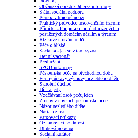
Novinky
Občanská poradna Jihlava informuje
Státní sociální podpora
Pomoc v hmotné nouzi
Praktický průvodce insolvenčním řízením
Příručka - Podpora seniorů ohrožených a
postižených domácím násilím a týráním
Rizikové chování u dětí
Péče o blízké
Sociálka - jak se v tom vyznat
Denní stacionář
Předlužení
SPOD informuje
Pěstounská péče na přechodnou dobu
Formy úpravy výchovy nezletilého dítěte
Starobní důchod
Děti a jedy
Vzdělávání osob pečujících
Změny v dávkách pěstounské péče
Názor nezletilého dítěte
Nastala zima
Parkovací průkazy
Oznamovací povinnost
Dluhová poradna
Sociální kurátor