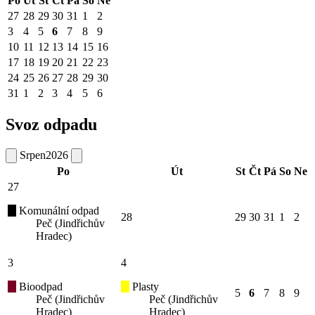
Po
Út
St
Čt
Pá
So
Ne
27
28
29
30
31
1
2
3
4
5
6
7
8
9
10
11
12
13
14
15
16
17
18
19
20
21
22
23
24
25
26
27
28
29
30
31
1
2
3
4
5
6
Svoz odpadu
Srpen
2026
Po
Út
St
Čt
Pá
So
Ne
27
Komunální odpad
28
29
30
31
1
2
Peč (Jindřichův
Hradec)
3
4
Bioodpad
Plasty
5
6
7
8
9
Peč (Jindřichův
Peč (Jindřichův
Hradec)
Hradec)