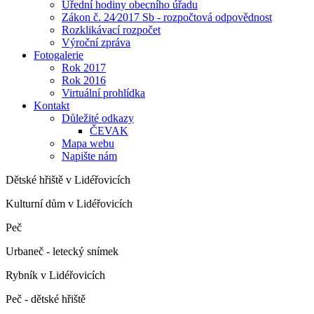
Úřední hodiny obecního úřadu
Zákon č. 24⁄2017 Sb - rozpočtová odpovědnost
Rozklikávací rozpočet
Výroční zpráva
Fotogalerie
Rok 2017
Rok 2016
Virtuální prohlídka
Kontakt
Důležité odkazy
ČEVAK
Mapa webu
Napište nám
Dětské hřiště v Lidéřovicích
Kulturní dům v Lidéřovicích
Peč
Urbaneč - letecký snímek
Rybník v Lidéřovicích
Peč - dětské hřiště