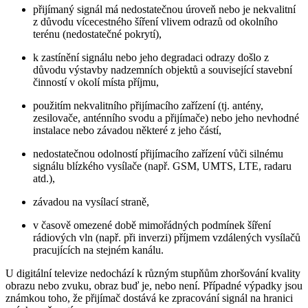
přijímaný signál má nedostatečnou úroveň nebo je nekvalitní
z důvodu vícecestného šíření vlivem odrazů od okolního
terénu (nedostatečné pokrytí),
k zastínění signálu nebo jeho degradaci odrazy došlo z
důvodu výstavby nadzemních objektů a související stavební
činností v okolí místa příjmu,
použitím nekvalitního přijímacího zařízení (tj. antény,
zesilovače, anténního svodu a přijímače) nebo jeho nevhodné
instalace nebo závadou některé z jeho částí,
nedostatečnou odolností přijímacího zařízení vůči silnému
signálu blízkého vysílače (např. GSM, UMTS, LTE, radaru
atd.),
závadou na vysílací straně,
v časově omezené době mimořádných podmínek šíření
rádiových vln (např. při inverzi) příjmem vzdálených vysílačů
pracujících na stejném kanálu.
U digitální televize nedochází k různým stupňům zhoršování kvality
obrazu nebo zvuku, obraz buď je, nebo není. Případné výpadky jsou
známkou toho, že přijímač dostává ke zpracování signál na hranici