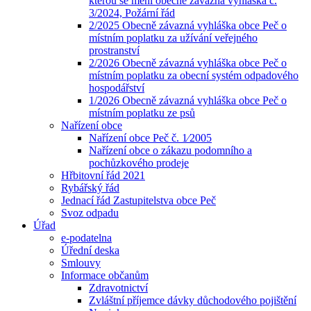
kterou se mění obecně závazná vyhláška č.
3/2024, Požární řád
2/2025 Obecně závazná vyhláška obce Peč o
místním poplatku za užívání veřejného
prostranství
2/2026 Obecně závazná vyhláška obce Peč o
místním poplatku za obecní systém odpadového
hospodářství
1/2026 Obecně závazná vyhláška obce Peč o
místním poplatku ze psů
Nařízení obce
Nařízení obce Peč č. 1⁄2005
Nařízení obce o zákazu podomního a
pochůzkového prodeje
Hřbitovní řád 2021
Rybářský řád
Jednací řád Zastupitelstva obce Peč
Svoz odpadu
Úřad
e-podatelna
Úřední deska
Smlouvy
Informace občanům
Zdravotnictví
Zvláštní příjemce dávky důchodového pojištění