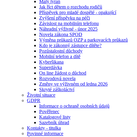
Malý tyran
Jak říct dětem o rozchodu rodičů
Příspěvek pro mladé dospělé - opakující
Zvýšení příspěvku na péči
Závislost na mobilním telefonu
Náhradní výživné - únor 2025
Novela zákona SPOD
Výměna průkazů OZP a parkovacích průkazů
Kdo je zákonný zástupce dítěte?
Pozůstalostní důchody
Mobilní telefon a dítě
Kyberšikana
Superdávka
On line žádost o důchod
Rozvodová novela
Změny ve výživném od ledna 2026
Skryté záškoláctví
Životní situace
GDPR
Informace o ochraně osobních údajů
Pověřenec
Katalogové listy
Sazebník úhrad
Kontakty - titulka
Povinné informace