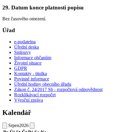
29. Datum konce platnosti popisu
Bez časového omezení.
Úřad
e-podatelna
Úřední deska
Smlouvy
Informace občanům
Životní situace
GDPR
Kontakty - titulka
Povinné informace
Úřední hodiny obecního úřadu
Zákon č. 24⁄2017 Sb - rozpočtová odpovědnost
Rozklikávací rozpočet
Výroční zpráva
Kalendář
Srpen
2026