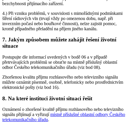
bezchybnosti přijímacího zařízení.
4.) Při vzniku problémů, v souvislosti s mimořádnými podmínkami
šíření rádiových vln (trvají vždy po omezenou dobu, např. při
inverzním počasí nebo bouřkové činnosti), nelze zajistit pomoc,
kromě případného přeladění na příjem jiného kanálu.
7. Jakým způsobem můžete zahájit řešení životní
situace
Postupujte dle informací uvedených v bodě 06 a v případě
přetrvávajících problémů se obraťte na místně příslušný oblastní
odbor Českého telekomunikačního úřadu (viz bod 08).
Zhoršenou kvalitu příjmu rozhlasového nebo televizního signálu
můžete oznámit písemně, osobně, telefonicky nebo prostřednictvím
elektronické pošty (viz bod 16).
8. Na které instituci životní situaci řešit
Oznámení o zhoršené kvalitě příjmu rozhlasového nebo televizního
signálu přijímají a vyřizují
místně příslušné oblastní odbory Českého
telekomunikačního úřadu
.