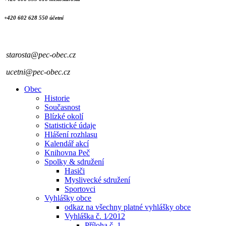
+420 602 628 550 účetní
starosta@pec-obec.cz
ucetni@pec-obec.cz
Obec
Historie
Současnost
Blízké okolí
Statistické údaje
Hlášení rozhlasu
Kalendář akcí
Knihovna Peč
Spolky & sdružení
Hasiči
Myslivecké sdružení
Sportovci
Vyhlášky obce
odkaz na všechny platné vyhlášky obce
Vyhláška č. 1⁄2012
Příloha č. 1