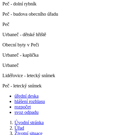
Peč - dolní rybník
Peč - budova obecního úřadu
Peč
Urbaneč - dětské hřiště
Obecní byty v Peči
Urbaneč - kaplička
Urbaneč
Lidéřovice - letecký snímek
Peč - letecký snímek
úřední deska
hlášení rozhlasu
rozpočet
svoz odpadu
Úvodní stránka
Úřad
Životní situace