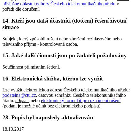
příslušné oblastní odbory Českého telekomunikačního úřadu
v
pořadí dle doručení.
14. Kteří jsou další účastníci (dotčení) řešení životní
situace
Subjekt, který způsobil rušení nebo zhoršení rozhlasového nebo
televizního příjmu - kontrolovaná osoba.
15. Jaké další činnosti jsou po žadateli požadovány
Součinnost při místním šetření.
16. Elektronická služba, kterou lze využít
Lze využít elektronickou adresu Českého telekomunikačního úřadu:
podatelna@ctu.cz
, datovou schránku Českého telekomunikačního
úřadu:
a9qaats
nebo
elektronický formulář pro oznámení rušení
(podání je možné učinit bez elektronického podpisu).
28. Popis byl naposledy aktualizován
18.10.2017