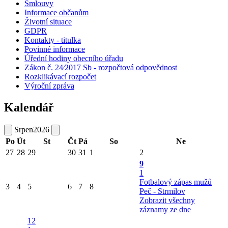
Smlouvy
Informace občanům
Životní situace
GDPR
Kontakty - titulka
Povinné informace
Úřední hodiny obecního úřadu
Zákon č. 24⁄2017 Sb - rozpočtová odpovědnost
Rozklikávací rozpočet
Výroční zpráva
Kalendář
Srpen
2026
Po
Út
St
Čt
Pá
So
Ne
27
28
29
30
31
1
2
9
1
Fotbalový zápas mužů
3
4
5
6
7
8
Peč - Strmilov
Zobrazit všechny
záznamy ze dne
12