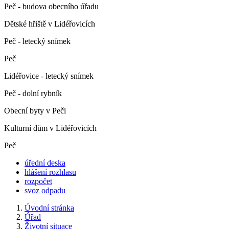
Peč - budova obecního úřadu
Dětské hřiště v Lidéřovicích
Peč - letecký snímek
Peč
Lidéřovice - letecký snímek
Peč - dolní rybník
Obecní byty v Peči
Kulturní dům v Lidéřovicích
Peč
úřední deska
hlášení rozhlasu
rozpočet
svoz odpadu
Úvodní stránka
Úřad
Životní situace