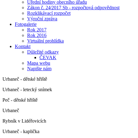
Úřední hodiny obecního úřadu
Zákon č. 24⁄2017 Sb - rozpočtová odpovědnost
Rozklikávací rozpočet
Výroční zpráva
Fotogalerie
Rok 2017
Rok 2016
Virtuální prohlídka
Kontakt
Důležité odkazy
ČEVAK
Mapa webu
Napište nám
Urbaneč - dětské hřiště
Urbaneč - letecký snímek
Peč - dětské hřiště
Urbaneč
Rybník v Lidéřovicích
Urbaneč - kaplička