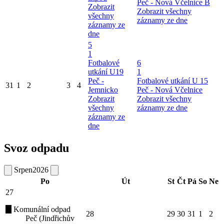
Peč - Nová Včelnice B
Zobrazit
Zobrazit všechny
všechny
záznamy ze dne
záznamy ze
dne
5
1
Fotbalové
6
utkání U19
1
Peč -
Fotbalové utkání U 15
31
1
2
3
4
Jemnicko
Peč - Nová Včelnice
Zobrazit
Zobrazit všechny
všechny
záznamy ze dne
záznamy ze
dne
Svoz odpadu
Srpen
2026
Po
Út
St
Čt
Pá
So
Ne
27
Komunální odpad
28
29
30
31
1
2
Peč (Jindřichův