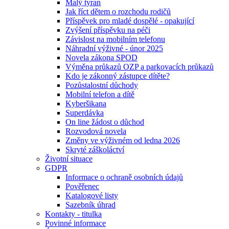
Malý tyran
Jak říct dětem o rozchodu rodičů
Příspěvek pro mladé dospělé - opakující
Zvýšení příspěvku na péči
Závislost na mobilním telefonu
Náhradní výživné - únor 2025
Novela zákona SPOD
Výměna průkazů OZP a parkovacích průkazů
Kdo je zákonný zástupce dítěte?
Pozůstalostní důchody
Mobilní telefon a dítě
Kyberšikana
Superdávka
On line žádost o důchod
Rozvodová novela
Změny ve výživném od ledna 2026
Skryté záškoláctví
Životní situace
GDPR
Informace o ochraně osobních údajů
Pověřenec
Katalogové listy
Sazebník úhrad
Kontakty - titulka
Povinné informace