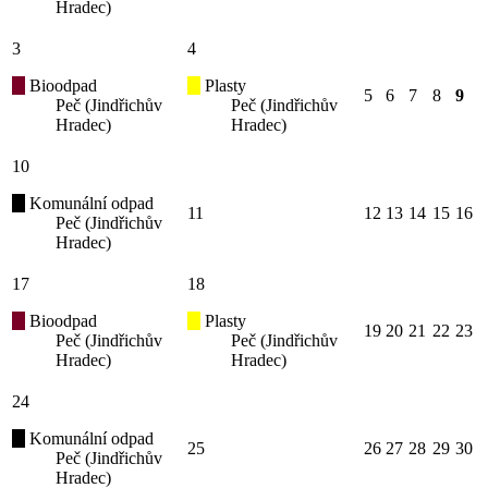
Hradec)
3
4
Bioodpad
Plasty
5
6
7
8
9
Peč (Jindřichův
Peč (Jindřichův
Hradec)
Hradec)
10
Komunální odpad
11
12
13
14
15
16
Peč (Jindřichův
Hradec)
17
18
Bioodpad
Plasty
19
20
21
22
23
Peč (Jindřichův
Peč (Jindřichův
Hradec)
Hradec)
24
Komunální odpad
25
26
27
28
29
30
Peč (Jindřichův
Hradec)