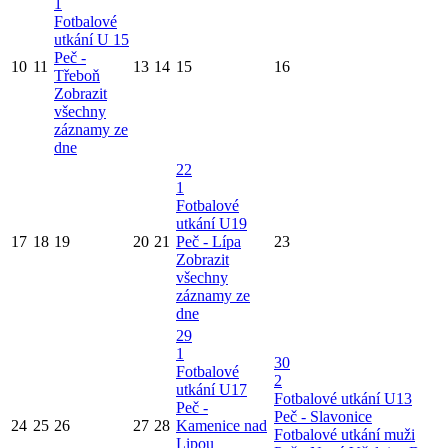
1
Fotbalové
utkání U 15
Peč -
10
11
13
14
15
16
Třeboň
Zobrazit
všechny
záznamy ze
dne
22
1
Fotbalové
utkání U19
17
18
19
20
21
Peč - Lípa
23
Zobrazit
všechny
záznamy ze
dne
29
1
30
Fotbalové
2
utkání U17
Fotbalové utkání U13
Peč -
Peč - Slavonice
24
25
26
27
28
Kamenice nad
Fotbalové utkání muži
Lipou