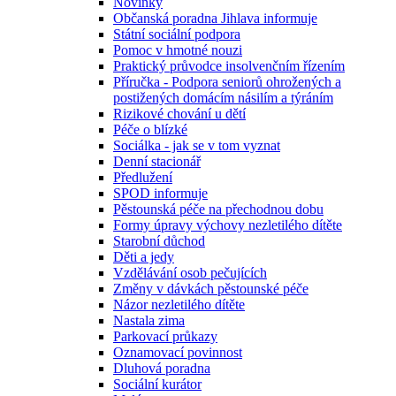
Novinky
Občanská poradna Jihlava informuje
Státní sociální podpora
Pomoc v hmotné nouzi
Praktický průvodce insolvenčním řízením
Příručka - Podpora seniorů ohrožených a
postižených domácím násilím a týráním
Rizikové chování u dětí
Péče o blízké
Sociálka - jak se v tom vyznat
Denní stacionář
Předlužení
SPOD informuje
Pěstounská péče na přechodnou dobu
Formy úpravy výchovy nezletilého dítěte
Starobní důchod
Děti a jedy
Vzdělávání osob pečujících
Změny v dávkách pěstounské péče
Názor nezletilého dítěte
Nastala zima
Parkovací průkazy
Oznamovací povinnost
Dluhová poradna
Sociální kurátor