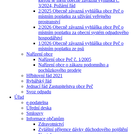
kterou se mění obecně závazná vyhláška č.
3/2024, Požární řád
2/2025 Obecně závazná vyhláška obce Peč o
místním poplatku za užívání veřejného
prostranství
2/2026 Obecně závazná vyhláška obce Peč o
místním poplatku za obecní systém odpadového
hospodářství
1/2026 Obecně závazná vyhláška obce Peč o
místním poplatku ze psů
Nařízení obce
Nařízení obce Peč č. 1⁄2005
Nařízení obce o zákazu podomního a
pochůzkového prodeje
Hřbitovní řád 2021
Rybářský řád
Jednací řád Zastupitelstva obce Peč
Svoz odpadu
Úřad
e-podatelna
Úřední deska
Smlouvy
Informace občanům
Zdravotnictví
Zvláštní příjemce dávky důchodového pojištění