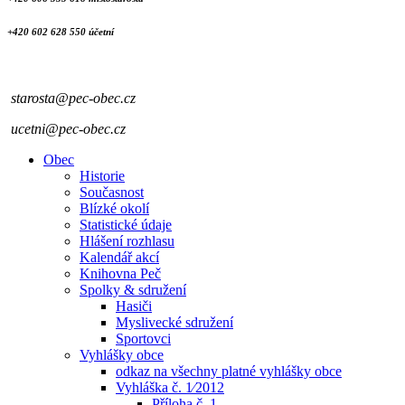
+420 602 628 550 účetní
starosta@pec-obec.cz
ucetni@pec-obec.cz
Obec
Historie
Současnost
Blízké okolí
Statistické údaje
Hlášení rozhlasu
Kalendář akcí
Knihovna Peč
Spolky & sdružení
Hasiči
Myslivecké sdružení
Sportovci
Vyhlášky obce
odkaz na všechny platné vyhlášky obce
Vyhláška č. 1⁄2012
Příloha č. 1