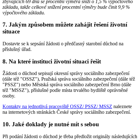
zbývajících 69 dnů se procentní výměra sníží o 1,5 % výpočtového
základu, takže celkové snížení procentní výměry bude činit 9,9 %
výpočtového základu.
7. Jakým způsobem můžete zahájit řešení životní
situace
Dostavte se k sepsání žádosti o předčasný starobní důchod na
příslušný úřad.
8. Na které instituci životní situaci řešit
Žádosti o důchod sepisují okresní správy sociálního zabezpečení
(dále též "OSSZ"), Pražská správa sociálního zabezpečení (dále též
"PSSZ") nebo Městská správa sociálního zabezpečení Brno (dále
též "MSSZ"), příslušné podle místa trvalého bydliště oprávněné
osoby.
Kontakty na jednotlivá pracoviště OSSZ/ PSSZ/ MSSZ
naleznete
na internetových stránkách České správy sociálního zabezpečení.
10. Jaké doklady je nutné mít s sebou
Při podání žádosti o důchod je třeba předložit originály následujících