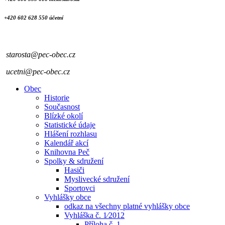
+420 602 628 550 účetní
starosta@pec-obec.cz
ucetni@pec-obec.cz
Obec
Historie
Současnost
Blízké okolí
Statistické údaje
Hlášení rozhlasu
Kalendář akcí
Knihovna Peč
Spolky & sdružení
Hasiči
Myslivecké sdružení
Sportovci
Vyhlášky obce
odkaz na všechny platné vyhlášky obce
Vyhláška č. 1⁄2012
Příloha č. 1