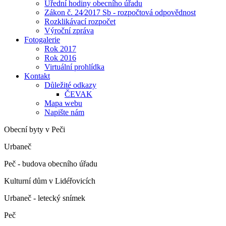
Úřední hodiny obecního úřadu
Zákon č. 24⁄2017 Sb - rozpočtová odpovědnost
Rozklikávací rozpočet
Výroční zpráva
Fotogalerie
Rok 2017
Rok 2016
Virtuální prohlídka
Kontakt
Důležité odkazy
ČEVAK
Mapa webu
Napište nám
Obecní byty v Peči
Urbaneč
Peč - budova obecního úřadu
Kulturní dům v Lidéřovicích
Urbaneč - letecký snímek
Peč