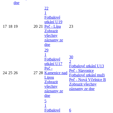
dne
22
1
Fotbalové
utkání U19
17
18
19
20
21
Peč - Lípa
23
Zobrazit
všechny
záznamy ze
dne
29
1
30
Fotbalové
2
utkání U17
Fotbalové utkání U13
Peč -
Peč - Slavonice
24
25
26
27
28
Kamenice nad
Fotbalové utkání muži
Lipou
Peč - Nová Včelnice B
Zobrazit
Zobrazit všechny
všechny
záznamy ze dne
záznamy ze
dne
5
1
Fotbalové
6