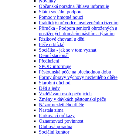
Novinky
Občanská poradna Jihlava informuje
Státní sociální podpora
Pomoc v hmotné nouzi
Praktický průvodce insolvenčním řízením
Příručka - Podpora seniorů ohrožených a
postižených domácím násilím a týráním
Rizikové chování u dětí
Péče o blízké
Sociálka - jak se v tom vyznat
Denní stacionář
Předlužení
SPOD informuje
Pěstounská péče na přechodnou dobu
Formy úpravy výchovy nezletilého dítěte
Starobní důchod
Děti a jedy
Vzdělávání osob pečujících
Změny v dávkách pěstounské péče
Názor nezletilého dítěte
Nastala zima
Parkovací průkazy
Oznamovací povinnost
Dluhová poradna
Sociální kurátor