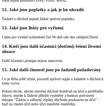
vámi sepíše příslušná OSSZ/ PSSZ/ MSSZ.
12. Jaké jsou poplatky a jak je lze uhradit
Žadatel o důchod neplatí žádné správní poplatky.
13. Jaké jsou lhůty pro vyřízení
Lhůta pro vydání rozhodnutí činí 90 dnů ode dne zahájení řízení.
14. Kteří jsou další účastníci (dotčení) řešení životní
situace
Další účastníci postupu nejsou stanoveni.
15. Jaké další činnosti jsou po žadateli požadovány
Co je třeba ještě učinit, posoudí správní orgán a žadatele o důchod k
tomu vyzve.
Pokud chcete, abyste starobní důchod dostávali na účet u peněžního
ústavu, musíte k žádosti přiložit vyplněný a bankou potvrzený
tiskopis "Žádost o zařízení výplaty důchodu poukazem na účet" -
buď na vlastní účet nebo účet manžela/ manželky.