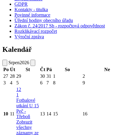
GDPR
Kontakty - titulka
Povinné informace
Úřední hodiny obecního úřadu
Zákon č. 24⁄2017 Sb - rozpočtová odpovědnost
Rozklikávací rozpočet
Výroční zpráva
Kalendář
Srpen
2026
Po
Út
St
Čt
Pá
So
Ne
27
28
29
30
31
1
2
3
4
5
6
7
8
9
12
1
Fotbalové
utkání U 15
Peč -
10
11
13
14
15
16
Třeboň
Zobrazit
všechny
záznamy ze