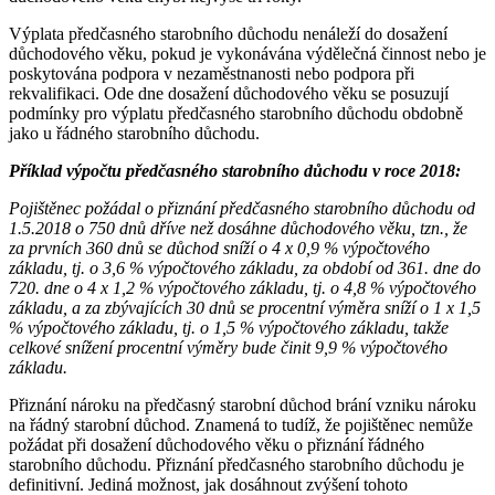
Výplata předčasného starobního důchodu nenáleží do dosažení
důchodového věku, pokud je vykonávána výdělečná činnost nebo je
poskytována podpora v nezaměstnanosti nebo podpora při
rekvalifikaci. Ode dne dosažení důchodového věku se posuzují
podmínky pro výplatu předčasného starobního důchodu obdobně
jako u řádného starobního důchodu.
Příklad výpočtu předčasného starobního důchodu v roce 2018:
Pojištěnec požádal o přiznání předčasného starobního důchodu od
1.5.2018 o 750 dnů dříve než dosáhne důchodového věku, tzn., že
za prvních 360 dnů se důchod sníží o 4 x 0,9 % výpočtového
základu, tj. o 3,6 % výpočtového základu, za období od 361. dne do
720. dne o 4 x 1,2 % výpočtového základu, tj. o 4,8 % výpočtového
základu, a za zbývajících 30 dnů se procentní výměra sníží o 1 x 1,5
% výpočtového základu, tj. o 1,5 % výpočtového základu, takže
celkové snížení procentní výměry bude činit 9,9 % výpočtového
základu.
Přiznání nároku na předčasný starobní důchod brání vzniku nároku
na řádný starobní důchod. Znamená to tudíž, že pojištěnec nemůže
požádat při dosažení důchodového věku o přiznání řádného
starobního důchodu. Přiznání předčasného starobního důchodu je
definitivní. Jediná možnost, jak dosáhnout zvýšení tohoto