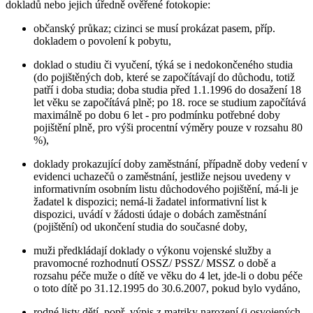
dokladů nebo jejich úředně ověřené fotokopie:
občanský průkaz; cizinci se musí prokázat pasem, příp.
dokladem o povolení k pobytu,
doklad o studiu či vyučení, týká se i nedokončeného studia
(do pojištěných dob, které se započítávají do důchodu, totiž
patří i doba studia; doba studia před 1.1.1996 do dosažení 18
let věku se započítává plně; po 18. roce se studium započítává
maximálně po dobu 6 let - pro podmínku potřebné doby
pojištění plně, pro výši procentní výměry pouze v rozsahu 80
%),
doklady prokazující doby zaměstnání, případně doby vedení v
evidenci uchazečů o zaměstnání, jestliže nejsou uvedeny v
informativním osobním listu důchodového pojištění, má-li je
žadatel k dispozici; nemá-li žadatel informativní list k
dispozici, uvádí v žádosti údaje o dobách zaměstnání
(pojištění) od ukončení studia do současné doby,
muži předkládají doklady o výkonu vojenské služby a
pravomocné rozhodnutí OSSZ/ PSSZ/ MSSZ o době a
rozsahu péče muže o dítě ve věku do 4 let, jde-li o dobu péče
o toto dítě po 31.12.1995 do 30.6.2007, pokud bylo vydáno,
rodné listy dětí, popř. výpis z matriky narození (i osvojených