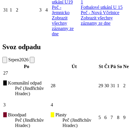
utkání U19
1
Peč -
Fotbalové utkání U 15
31
1
2
3
4
Jemnicko
Peč - Nová Včelnice
Zobrazit
Zobrazit všechny
všechny
záznamy ze dne
záznamy ze
dne
Svoz odpadu
Srpen
2026
Po
Út
St
Čt
Pá
So
Ne
27
Komunální odpad
28
29
30
31
1
2
Peč (Jindřichův
Hradec)
3
4
Bioodpad
Plasty
5
6
7
8
9
Peč (Jindřichův
Peč (Jindřichův
Hradec)
Hradec)