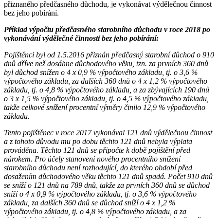
přiznaného předčasného důchodu, je vykonávat výdělečnou činnost
bez jeho pobírání.
Příklad výpočtu předčasného starobního důchodu v roce 2018 po
vykonávání výdělečné činnosti bez jeho pobírání:
Pojištěnci byl od 1.5.2016 přiznán předčasný starobní důchod o 910
dnů dříve než dosáhne důchodového věku, tzn. za prvních 360 dnů
byl důchod snížen o 4 x 0,9 % výpočtového základu, tj. o 3,6 %
výpočtového základu, za dalších 360 dnů o 4 x 1,2 % výpočtového
základu, tj. o 4,8 % výpočtového základu, a za zbývajících 190 dnů
o 3 x 1,5 % výpočtového základu, tj. o 4,5 % výpočtového základu,
takže celkové snížení procentní výměry činilo 12,9 % výpočtového
základu.
Tento pojištěnec v roce 2017 vykonával 121 dnů výdělečnou činnost
a z tohoto důvodu mu po dobu těchto 121 dnů nebyla výplata
prováděna. Těchto 121 dnů se připočte k době pojištění před
nárokem. Pro účely stanovení nového procentního snížení
starobního důchodu není rozhodující, do kterého období před
dosažením důchodového věku těchto 121 dnů spadá. Počet 910 dnů
se sníží o 121 dnů na 789 dnů, takže za prvních 360 dnů se důchod
sníží o 4 x 0,9 % výpočtového základu, tj. o 3,6 % výpočtového
základu, za dalších 360 dnů se důchod sníží o 4 x 1,2 %
výpočtového základu, tj. o 4,8 % výpočtového základu, a za