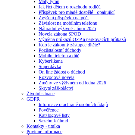
Malý tyran
Jak říct dětem o rozchodu rodičů
Příspěvek pro mladé dospělé - opakující
Zvýšení příspěvku na péči
Závislost na mobilním telefonu
Náhradní výživné - únor 2025
Novela zákona SPOD
Výměna průkazů OZP a parkovacích průkazů
Kdo je zákonný zástupce dítěte?
Pozůstalostní důchody
Mobilní telefon a dítě
Kyberšikana
Superdávka
On line žádost o důchod
Rozvodová novela
Změny ve výživném od ledna 2026
Skryté záškoláctví
Životní situace
GDPR
Informace o ochraně osobních údajů
Pověřenec
Katalogové listy
Sazebník úhrad
Kontakty - titulka
Povinné informace