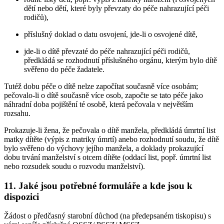
dětí nebo dětí, které byly převzaty do péče nahrazující péči
rodičů),
příslušný doklad o datu osvojení, jde-li o osvojené dítě,
jde-li o dítě převzaté do péče nahrazující péči rodičů,
předkládá se rozhodnutí příslušného orgánu, kterým bylo dítě
svěřeno do péče žadatele.
Tutéž dobu péče o dítě nelze započítat současně více osobám;
pečovalo-li o dítě současně více osob, započte se tato péče jako
náhradní doba pojištění té osobě, která pečovala v největším
rozsahu.
Prokazuje-li žena, že pečovala o dítě manžela, předkládá úmrtní list
matky dítěte (výpis z matriky úmrtí) anebo rozhodnutí soudu, že dítě
bylo svěřeno do výchovy jejího manžela, a doklady prokazující
dobu trvání manželství s otcem dítěte (oddací list, popř. úmrtní list
nebo rozsudek soudu o rozvodu manželství).
11. Jaké jsou potřebné formuláře a kde jsou k
dispozici
Žádost o předčasný starobní důchod (na předepsaném tiskopisu) s