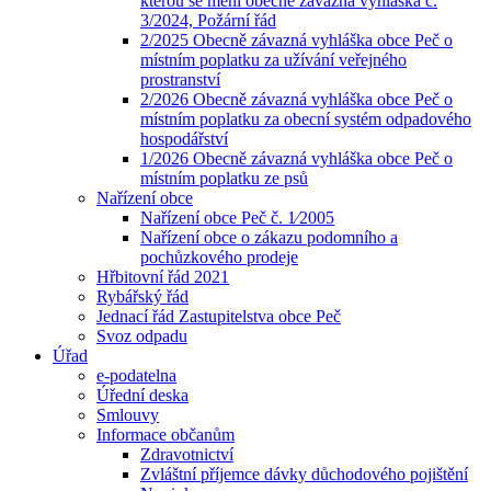
kterou se mění obecně závazná vyhláška č.
3/2024, Požární řád
2/2025 Obecně závazná vyhláška obce Peč o
místním poplatku za užívání veřejného
prostranství
2/2026 Obecně závazná vyhláška obce Peč o
místním poplatku za obecní systém odpadového
hospodářství
1/2026 Obecně závazná vyhláška obce Peč o
místním poplatku ze psů
Nařízení obce
Nařízení obce Peč č. 1⁄2005
Nařízení obce o zákazu podomního a
pochůzkového prodeje
Hřbitovní řád 2021
Rybářský řád
Jednací řád Zastupitelstva obce Peč
Svoz odpadu
Úřad
e-podatelna
Úřední deska
Smlouvy
Informace občanům
Zdravotnictví
Zvláštní příjemce dávky důchodového pojištění