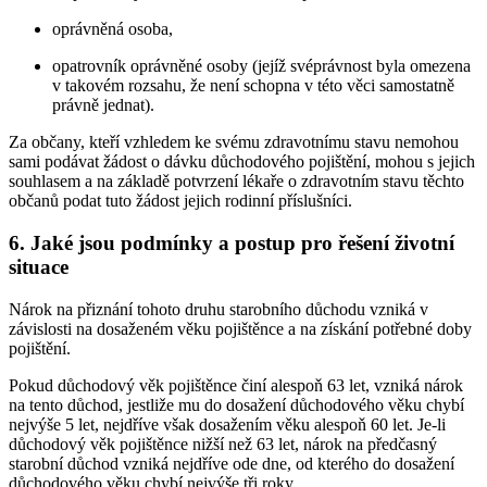
oprávněná osoba,
opatrovník oprávněné osoby (jejíž svéprávnost byla omezena
v takovém rozsahu, že není schopna v této věci samostatně
právně jednat).
Za občany, kteří vzhledem ke svému zdravotnímu stavu nemohou
sami podávat žádost o dávku důchodového pojištění, mohou s jejich
souhlasem a na základě potvrzení lékaře o zdravotním stavu těchto
občanů podat tuto žádost jejich rodinní příslušníci.
6. Jaké jsou podmínky a postup pro řešení životní
situace
Nárok na přiznání tohoto druhu starobního důchodu vzniká v
závislosti na dosaženém věku pojištěnce a na získání potřebné doby
pojištění.
Pokud důchodový věk pojištěnce činí alespoň 63 let, vzniká nárok
na tento důchod, jestliže mu do dosažení důchodového věku chybí
nejvýše 5 let, nejdříve však dosažením věku alespoň 60 let. Je-li
důchodový věk pojištěnce nižší než 63 let, nárok na předčasný
starobní důchod vzniká nejdříve ode dne, od kterého do dosažení
důchodového věku chybí nejvýše tři roky.