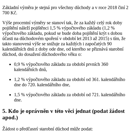
Základní výměra je stejná pro všechny důchody a v roce 2018 činí 2
700 Kč.
Výše procentní výměry se stanoví tak, že za každý celý rok doby
pojištění náleží pojištěnci 1,5 % výpočtového základu (1,2 %
výpočtového základu, pokud se bude doba pojištění krýt s dobou
účasti na důchodovém spoření v období let 2013 až 2015) s tím, že
takto stanovená výše se snižuje za každých i započatých 90
kalendářních dnů z doby ode dne, od kterého se přiznává starobní
důchod, do dosažení důchodového věku o:
0,9 % výpočtového základu za období prvních 360
kalendářních dnů,
1,2 % výpočtového základu za období od 361. kalendářního
dne do 720. kalendářního dne,
1,5 % výpočtového základu za období od 721. kalendářního
dne.
5. Kdo je oprávněn v této věci jednat (podat žádost
apod.)
Žádost o předčasný starobní důchod může podat: