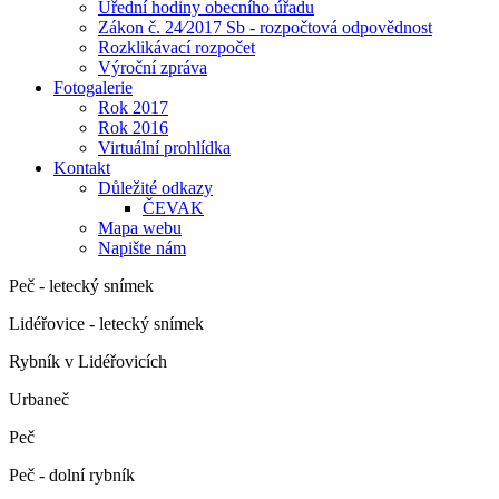
Úřední hodiny obecního úřadu
Zákon č. 24⁄2017 Sb - rozpočtová odpovědnost
Rozklikávací rozpočet
Výroční zpráva
Fotogalerie
Rok 2017
Rok 2016
Virtuální prohlídka
Kontakt
Důležité odkazy
ČEVAK
Mapa webu
Napište nám
Peč - letecký snímek
Lidéřovice - letecký snímek
Rybník v Lidéřovicích
Urbaneč
Peč
Peč - dolní rybník