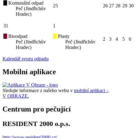
Komunální odpad
25
26
27
28
29
30
Peč (Jindřichův
Hradec)
31
1
Bioodpad
Plasty
2
3
4
5
6
Peč (Jindřichův
Peč (Jindřichův
Hradec)
Hradec)
Kalendář svozu odpadu
Mobilní aplikace
Sledujte informace z našeho webu v
mobilní aplikaci –
V OBRAZE.
Centrum pro pečující
RESIDENT 2000 o.p.s.
http://www.resident2000.cz/