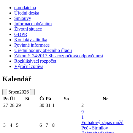
e-podatelna
Úřední deska
Smlouvy
Informace občanům
Životní situace
GDPR
Kontakty - titulka
Povinné informace
Úřední hodiny obecního úřadu
Zákon č. 24⁄2017 Sb - rozpočtová odpovědnost
Rozklikávací rozpočet
Výroční zpráva
Kalendář
Srpen
2026
Po
Út
St
Čt
Pá
So
Ne
27
28
29
30
31
1
2
9
1
Fotbalový zápas mužů
3
4
5
6
7
8
Peč - Strmilov