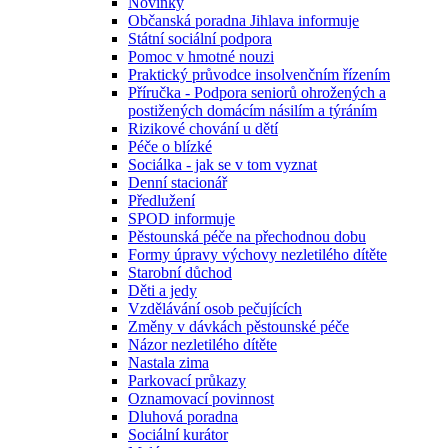
Novinky
Občanská poradna Jihlava informuje
Státní sociální podpora
Pomoc v hmotné nouzi
Praktický průvodce insolvenčním řízením
Příručka - Podpora seniorů ohrožených a
postižených domácím násilím a týráním
Rizikové chování u dětí
Péče o blízké
Sociálka - jak se v tom vyznat
Denní stacionář
Předlužení
SPOD informuje
Pěstounská péče na přechodnou dobu
Formy úpravy výchovy nezletilého dítěte
Starobní důchod
Děti a jedy
Vzdělávání osob pečujících
Změny v dávkách pěstounské péče
Názor nezletilého dítěte
Nastala zima
Parkovací průkazy
Oznamovací povinnost
Dluhová poradna
Sociální kurátor