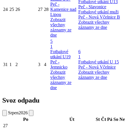
Fotbalové utkání U13
Peč -
Peč - Slavonice
24
25
26
27
28
Kamenice nad
Fotbalové utkání muži
Lipou
Peč - Nová Včelnice B
Zobrazit
Zobrazit všechny
všechny
záznamy ze dne
záznamy ze
dne
5
1
Fotbalové
6
utkání U19
1
Peč -
Fotbalové utkání U 15
31
1
2
3
4
Jemnicko
Peč - Nová Včelnice
Zobrazit
Zobrazit všechny
všechny
záznamy ze dne
záznamy ze
dne
Svoz odpadu
Srpen
2026
Po
Út
St
Čt
Pá
So
Ne
27