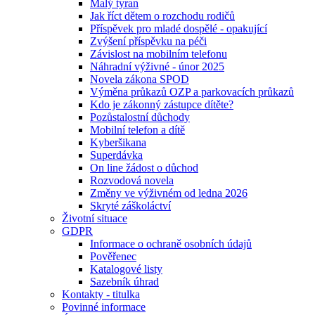
Malý tyran
Jak říct dětem o rozchodu rodičů
Příspěvek pro mladé dospělé - opakující
Zvýšení příspěvku na péči
Závislost na mobilním telefonu
Náhradní výživné - únor 2025
Novela zákona SPOD
Výměna průkazů OZP a parkovacích průkazů
Kdo je zákonný zástupce dítěte?
Pozůstalostní důchody
Mobilní telefon a dítě
Kyberšikana
Superdávka
On line žádost o důchod
Rozvodová novela
Změny ve výživném od ledna 2026
Skryté záškoláctví
Životní situace
GDPR
Informace o ochraně osobních údajů
Pověřenec
Katalogové listy
Sazebník úhrad
Kontakty - titulka
Povinné informace