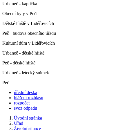
Urbaneč - kaplička
Obecní byty v Peči
Dětské hřiště v Lidéřovicích
Peč - budova obecního úřadu
Kulturní dům v Lidéřovicích
Urbaneč - dětské hřiště
Peč - dětské hřiště
Urbaneč - letecký snímek
Peč
úřední deska
hlášení rozhlasu
rozpočet
svoz odpadu
Úvodní stránka
Úřad
Životní situace