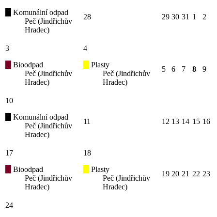
Komunální odpad
28
29
30
31
1
2
Peč (Jindřichův
Hradec)
3
4
Bioodpad
Plasty
5
6
7
8
9
Peč (Jindřichův
Peč (Jindřichův
Hradec)
Hradec)
10
Komunální odpad
11
12
13
14
15
16
Peč (Jindřichův
Hradec)
17
18
Bioodpad
Plasty
19
20
21
22
23
Peč (Jindřichův
Peč (Jindřichův
Hradec)
Hradec)
24