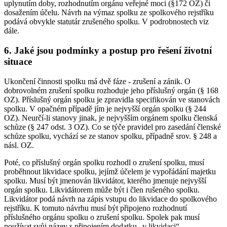
uplynutím doby, rozhodnutím orgánu veřejné moci (§172 OZ) či
dosažením účelu. Návrh na výmaz spolku ze spolkového rejstříku
podává obvykle statutár zrušeného spolku. V podrobnostech viz
dále.
6. Jaké jsou podmínky a postup pro řešení životní
situace
Ukončení činnosti spolku má dvě fáze - zrušení a zánik. O
dobrovolném zrušení spolku rozhoduje jeho příslušný orgán (§ 168
OZ). Příslušný orgán spolku je zpravidla specifikován ve stanovách
spolku. V opačném případě jím je nejvyšší orgán spolku (§ 244
OZ). Neurčí-li stanovy jinak, je nejvyšším orgánem spolku členská
schůze (§ 247 odst. 3 OZ). Co se týče pravidel pro zasedání členské
schůze spolku, vychází se ze stanov spolku, případně srov. § 248 a
násl. OZ.
Poté, co příslušný orgán spolku rozhodl o zrušení spolku, musí
proběhnout likvidace spolku, jejímž účelem je vypořádání majetku
spolku. Musí být jmenován likvidátor, kterého jmenuje nejvyšší
orgán spolku. Likvidátorem může být i člen rušeného spolku.
Likvidátor podá návrh na zápis vstupu do likvidace do spolkového
rejstříku. K tomuto návrhu musí být připojeno rozhodnutí
příslušného orgánu spolku o zrušení spolku. Spolek pak musí
používat svůj název s připojením dodatku „v likvidaci“.