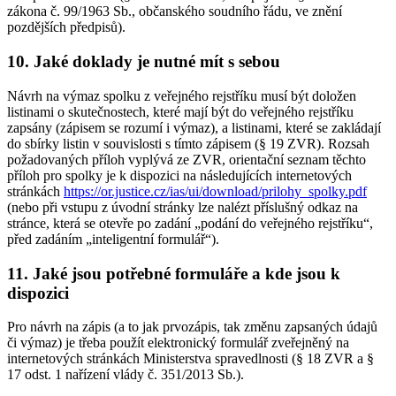
zákona č. 99/1963 Sb., občanského soudního řádu, ve znění
pozdějších předpisů).
10. Jaké doklady je nutné mít s sebou
Návrh na výmaz spolku z veřejného rejstříku musí být doložen
listinami o skutečnostech, které mají být do veřejného rejstříku
zapsány (zápisem se rozumí i výmaz), a listinami, které se zakládají
do sbírky listin v souvislosti s tímto zápisem (§ 19 ZVR). Rozsah
požadovaných příloh vyplývá ze ZVR, orientační seznam těchto
příloh pro spolky je k dispozici na následujících internetových
stránkách
https://or.justice.cz/ias/ui/download/prilohy_spolky.pdf
(nebo při vstupu z úvodní stránky lze nalézt příslušný odkaz na
stránce, která se otevře po zadání „podání do veřejného rejstříku“,
před zadáním „inteligentní formulář“).
11. Jaké jsou potřebné formuláře a kde jsou k
dispozici
Pro návrh na zápis (a to jak prvozápis, tak změnu zapsaných údajů
či výmaz) je třeba použít elektronický formulář zveřejněný na
internetových stránkách Ministerstva spravedlnosti (§ 18 ZVR a §
17 odst. 1 nařízení vlády č. 351/2013 Sb.).