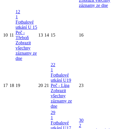
Zobrazit všechny
záznamy ze dne
12
1
Fotbalové
utkání U 15
Peč -
10
11
13
14
15
16
Třeboň
Zobrazit
všechny
záznamy ze
dne
22
1
Fotbalové
utkání U19
17
18
19
20
21
Peč - Lípa
23
Zobrazit
všechny
záznamy ze
dne
29
1
30
Fotbalové
2
utkání U17