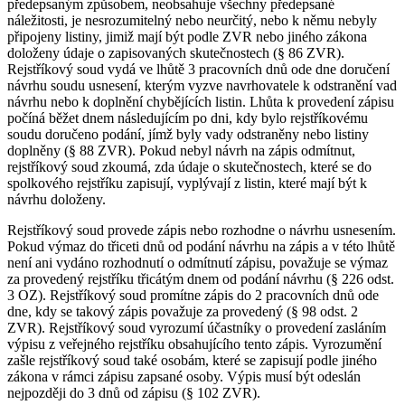
předepsaným způsobem, neobsahuje všechny předepsané
náležitosti, je nesrozumitelný nebo neurčitý, nebo k němu nebyly
připojeny listiny, jimiž mají být podle ZVR nebo jiného zákona
doloženy údaje o zapisovaných skutečnostech (§ 86 ZVR).
Rejstříkový soud vydá ve lhůtě 3 pracovních dnů ode dne doručení
návrhu soudu usnesení, kterým vyzve navrhovatele k odstranění vad
návrhu nebo k doplnění chybějících listin. Lhůta k provedení zápisu
počíná běžet dnem následujícím po dni, kdy bylo rejstříkovému
soudu doručeno podání, jímž byly vady odstraněny nebo listiny
doplněny (§ 88 ZVR). Pokud nebyl návrh na zápis odmítnut,
rejstříkový soud zkoumá, zda údaje o skutečnostech, které se do
spolkového rejstříku zapisují, vyplývají z listin, které mají být k
návrhu doloženy.
Rejstříkový soud provede zápis nebo rozhodne o návrhu usnesením.
Pokud výmaz do třiceti dnů od podání návrhu na zápis a v této lhůtě
není ani vydáno rozhodnutí o odmítnutí zápisu, považuje se výmaz
za provedený rejstříku třicátým dnem od podání návrhu (§ 226 odst.
3 OZ). Rejstříkový soud promítne zápis do 2 pracovních dnů ode
dne, kdy se takový zápis považuje za provedený (§ 98 odst. 2
ZVR). Rejstříkový soud vyrozumí účastníky o provedení zasláním
výpisu z veřejného rejstříku obsahujícího tento zápis. Vyrozumění
zašle rejstříkový soud také osobám, které se zapisují podle jiného
zákona v rámci zápisu zapsané osoby. Výpis musí být odeslán
nejpozději do 3 dnů od zápisu (§ 102 ZVR).