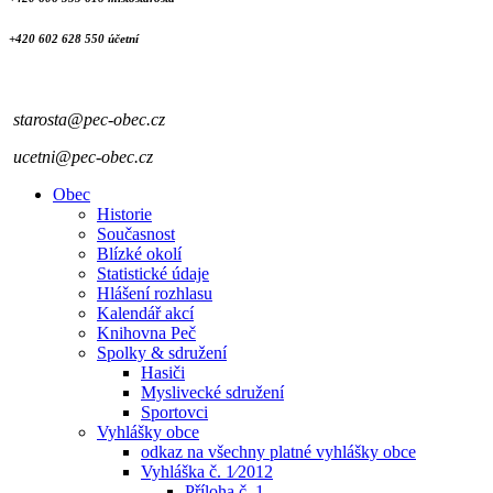
+420 602 628 550 účetní
starosta@pec-obec.cz
ucetni@pec-obec.cz
Obec
Historie
Současnost
Blízké okolí
Statistické údaje
Hlášení rozhlasu
Kalendář akcí
Knihovna Peč
Spolky & sdružení
Hasiči
Myslivecké sdružení
Sportovci
Vyhlášky obce
odkaz na všechny platné vyhlášky obce
Vyhláška č. 1⁄2012
Příloha č. 1