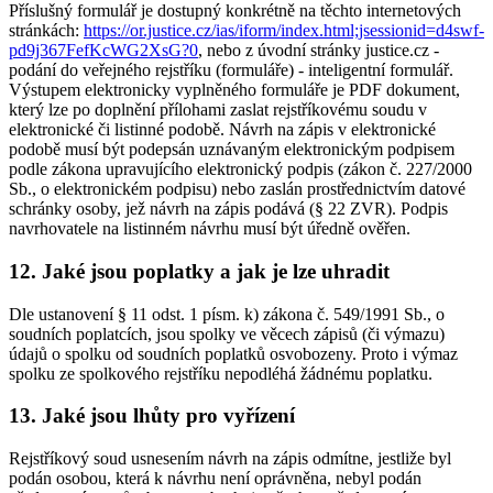
Příslušný formulář je dostupný konkrétně na těchto internetových
stránkách:
https://or.justice.cz/ias/iform/index.html;jsessionid=d4swf-
pd9j367FefKcWG2XsG?0
, nebo z úvodní stránky justice.cz -
podání do veřejného rejstříku (formuláře) - inteligentní formulář.
Výstupem elektronicky vyplněného formuláře je PDF dokument,
který lze po doplnění přílohami zaslat rejstříkovému soudu v
elektronické či listinné podobě. Návrh na zápis v elektronické
podobě musí být podepsán uznávaným elektronickým podpisem
podle zákona upravujícího elektronický podpis (zákon č. 227/2000
Sb., o elektronickém podpisu) nebo zaslán prostřednictvím datové
schránky osoby, jež návrh na zápis podává (§ 22 ZVR). Podpis
navrhovatele na listinném návrhu musí být úředně ověřen.
12. Jaké jsou poplatky a jak je lze uhradit
Dle ustanovení § 11 odst. 1 písm. k) zákona č. 549/1991 Sb., o
soudních poplatcích, jsou spolky ve věcech zápisů (či výmazu)
údajů o spolku od soudních poplatků osvobozeny. Proto i výmaz
spolku ze spolkového rejstříku nepodléhá žádnému poplatku.
13. Jaké jsou lhůty pro vyřízení
Rejstříkový soud usnesením návrh na zápis odmítne, jestliže byl
podán osobou, která k návrhu není oprávněna, nebyl podán