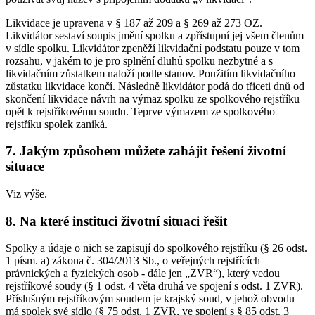
Likvidace je upravena v § 187 až 209 a § 269 až 273 OZ.
Likvidátor sestaví soupis jmění spolku a zpřístupní jej všem členům
v sídle spolku. Likvidátor zpeněží likvidační podstatu pouze v tom
rozsahu, v jakém to je pro splnění dluhů spolku nezbytné a s
likvidačním zůstatkem naloží podle stanov. Použitím likvidačního
zůstatku likvidace končí. Následně likvidátor podá do třiceti dnů od
skončení likvidace návrh na výmaz spolku ze spolkového rejstříku
opět k rejstříkovému soudu. Teprve výmazem ze spolkového
rejstříku spolek zaniká.
7. Jakým způsobem můžete zahájit řešení životní
situace
Viz výše.
8. Na které instituci životní situaci řešit
Spolky a údaje o nich se zapisují do spolkového rejstříku (§ 26 odst.
1 písm. a) zákona č. 304/2013 Sb., o veřejných rejstřících
právnických a fyzických osob - dále jen „ZVR“), který vedou
rejstříkové soudy (§ 1 odst. 4 věta druhá ve spojení s odst. 1 ZVR).
Příslušným rejstříkovým soudem je krajský soud, v jehož obvodu
má spolek své sídlo (§ 75 odst. 1 ZVR, ve spojení s § 85 odst. 3