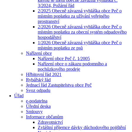
kterou se mění obecně závazná vyhláška č.
3/2024, Požární řád
2/2025 Obecně závazná vyhláška obce Peč o
místním poplatku za užívání veřejného
prostranství
2/2026 Obecně závazná vyhláška obce Peč o
místním poplatku za obecní systém odpadového
hospodářství
1/2026 Obecně závazná vyhláška obce Peč o
místním poplatku ze psů
Nařízení obce
Nařízení obce Peč č. 1⁄2005
Nařízení obce o zákazu podomního a
pochůzkového prodeje
Hřbitovní řád 2021
Rybářský řád
Jednací řád Zastupitelstva obce Peč
Svoz odpadu
Úřad
e-podatelna
Úřední deska
Smlouvy
Informace občanům
Zdravotnictví
Zvláštní příjemce dávky důchodového pojištění