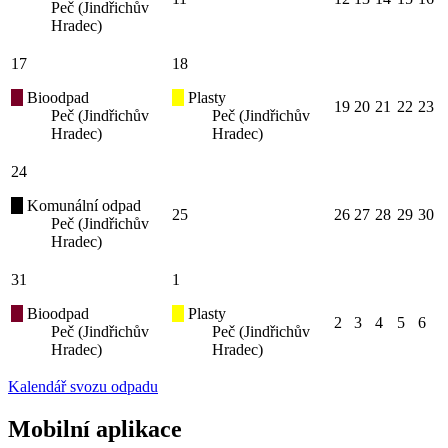
Peč (Jindřichův
Hradec)
17
18
Bioodpad
Plasty
19
20
21
22
23
Peč (Jindřichův
Peč (Jindřichův
Hradec)
Hradec)
24
Komunální odpad
25
26
27
28
29
30
Peč (Jindřichův
Hradec)
31
1
Bioodpad
Plasty
2
3
4
5
6
Peč (Jindřichův
Peč (Jindřichův
Hradec)
Hradec)
Kalendář svozu odpadu
Mobilní aplikace