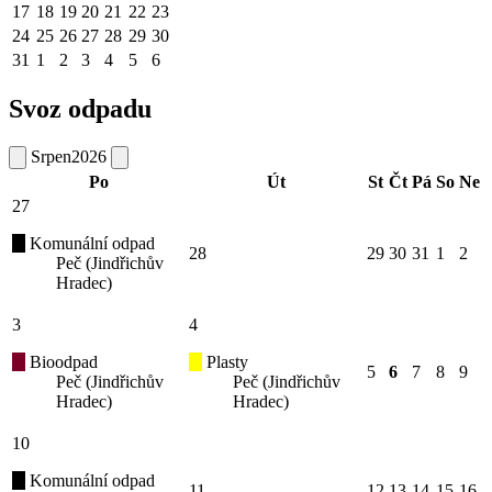
17
18
19
20
21
22
23
24
25
26
27
28
29
30
31
1
2
3
4
5
6
Svoz odpadu
Srpen
2026
Po
Út
St
Čt
Pá
So
Ne
27
Komunální odpad
28
29
30
31
1
2
Peč (Jindřichův
Hradec)
3
4
Bioodpad
Plasty
5
6
7
8
9
Peč (Jindřichův
Peč (Jindřichův
Hradec)
Hradec)
10
Komunální odpad
11
12
13
14
15
16