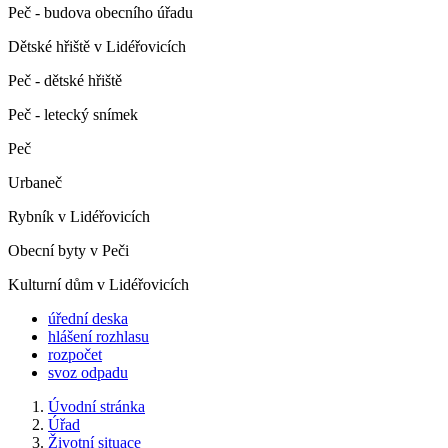
Peč - budova obecního úřadu
Dětské hřiště v Lidéřovicích
Peč - dětské hřiště
Peč - letecký snímek
Peč
Urbaneč
Rybník v Lidéřovicích
Obecní byty v Peči
Kulturní dům v Lidéřovicích
úřední deska
hlášení rozhlasu
rozpočet
svoz odpadu
Úvodní stránka
Úřad
Životní situace