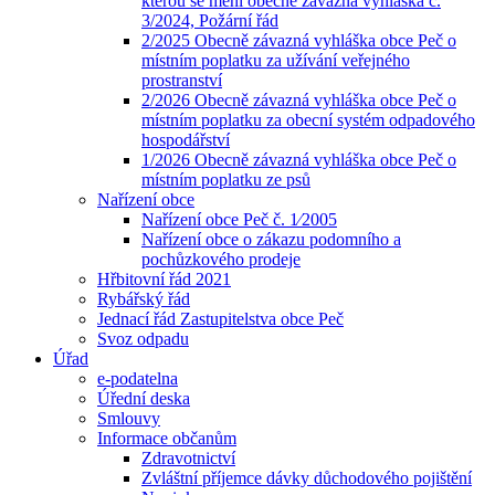
kterou se mění obecně závazná vyhláška č.
3/2024, Požární řád
2/2025 Obecně závazná vyhláška obce Peč o
místním poplatku za užívání veřejného
prostranství
2/2026 Obecně závazná vyhláška obce Peč o
místním poplatku za obecní systém odpadového
hospodářství
1/2026 Obecně závazná vyhláška obce Peč o
místním poplatku ze psů
Nařízení obce
Nařízení obce Peč č. 1⁄2005
Nařízení obce o zákazu podomního a
pochůzkového prodeje
Hřbitovní řád 2021
Rybářský řád
Jednací řád Zastupitelstva obce Peč
Svoz odpadu
Úřad
e-podatelna
Úřední deska
Smlouvy
Informace občanům
Zdravotnictví
Zvláštní příjemce dávky důchodového pojištění