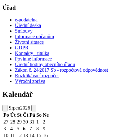
Úřad
e-podatelna
Úřední deska
Smlouvy
Informace občanům
Životní situace
GDPR
Kontakty - titulka
Povinné informace
Úřední hodiny obecního úřadu
Zákon č. 24⁄2017 Sb - rozpočtová odpovědnost
Rozklikávací rozpočet
Výroční zpráva
Kalendář
Srpen
2026
Po
Út
St
Čt
Pá
So
Ne
27
28
29
30
31
1
2
3
4
5
6
7
8
9
10
11
12
13
14
15
16