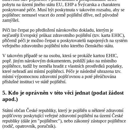
pobytu na území jiného státu EU, EHP a Švýcarska a charakteru
poskytované péče. Musí být poskytnuta v takovém rozsahu, aby se
pojištěnec nemusel vracet do země pojištění dříve, než původně
zamýšlel.
Péči lze čerpat po předložení nárokového dokladu, kterým je
nejčastěji Evropský průkaz zdravotního pojištění (tzv. karta EHIC),
přičemž péči je možno čerpat u poskytovatelů napojených na systém
veřejného zdravotního pojištění toho kterého členského státu.
V takovém případě se na osobu, která se prokáže kartou EHIC,
popř. jiným nárokovým dokumentem, pohlíží jako na místního
pojištěnce, tudíž by neměla hradit z vlastních prostředků poplatky,
které nehradí ani místní pojištěnci. Péče je následně uhrazena tzv.
místní výpomocnou zdravotní pojišťovnou a poté přeúčtována
příslušné instituci ve státě pojištění.
5. Kdo je oprávněn v této věci jednat (podat žádost
apod.)
Státní občan České republiky, který je pojištěn u některé zdravotní
pojišťovny poskytující veřejné zdravotní pojištění na území České
republiky (dále jen "pojištěnec"), nebo zákonný zástupce pojištěnce
(rodič, opatrovník, poručník).