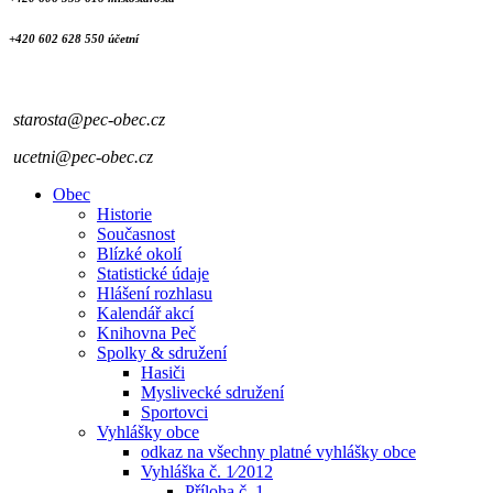
+420 602 628 550 účetní
starosta@pec-obec.cz
ucetni@pec-obec.cz
Obec
Historie
Současnost
Blízké okolí
Statistické údaje
Hlášení rozhlasu
Kalendář akcí
Knihovna Peč
Spolky & sdružení
Hasiči
Myslivecké sdružení
Sportovci
Vyhlášky obce
odkaz na všechny platné vyhlášky obce
Vyhláška č. 1⁄2012
Příloha č. 1