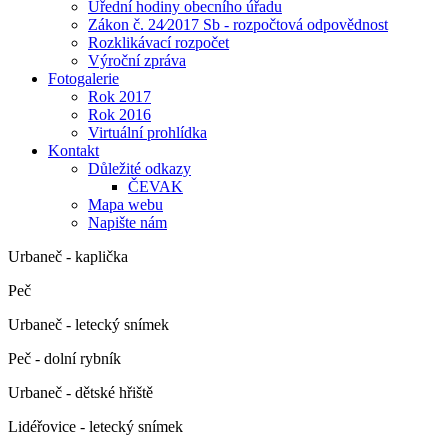
Úřední hodiny obecního úřadu
Zákon č. 24⁄2017 Sb - rozpočtová odpovědnost
Rozklikávací rozpočet
Výroční zpráva
Fotogalerie
Rok 2017
Rok 2016
Virtuální prohlídka
Kontakt
Důležité odkazy
ČEVAK
Mapa webu
Napište nám
Urbaneč - kaplička
Peč
Urbaneč - letecký snímek
Peč - dolní rybník
Urbaneč - dětské hřiště
Lidéřovice - letecký snímek