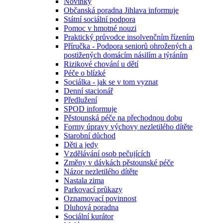
Novinky
Občanská poradna Jihlava informuje
Státní sociální podpora
Pomoc v hmotné nouzi
Praktický průvodce insolvenčním řízením
Příručka - Podpora seniorů ohrožených a
postižených domácím násilím a týráním
Rizikové chování u dětí
Péče o blízké
Sociálka - jak se v tom vyznat
Denní stacionář
Předlužení
SPOD informuje
Pěstounská péče na přechodnou dobu
Formy úpravy výchovy nezletilého dítěte
Starobní důchod
Děti a jedy
Vzdělávání osob pečujících
Změny v dávkách pěstounské péče
Názor nezletilého dítěte
Nastala zima
Parkovací průkazy
Oznamovací povinnost
Dluhová poradna
Sociální kurátor