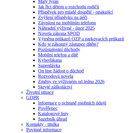
Malý tyran
Jak říct dětem o rozchodu rodičů
Příspěvek pro mladé dospělé - opakující
Zvýšení příspěvku na péči
Závislost na mobilním telefonu
Náhradní výživné - únor 2025
Novela zákona SPOD
Výměna průkazů OZP a parkovacích průkazů
Kdo je zákonný zástupce dítěte?
Pozůstalostní důchody
Mobilní telefon a dítě
Kyberšikana
Superdávka
On line žádost o důchod
Rozvodová novela
Změny ve výživném od ledna 2026
Skryté záškoláctví
Životní situace
GDPR
Informace o ochraně osobních údajů
Pověřenec
Katalogové listy
Sazebník úhrad
Kontakty - titulka
Povinné informace