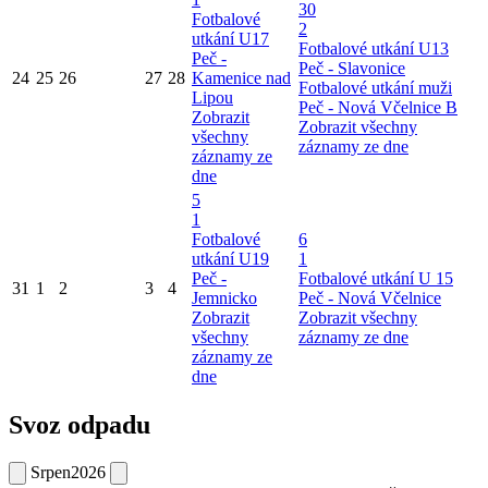
30
Fotbalové
2
utkání U17
Fotbalové utkání U13
Peč -
Peč - Slavonice
24
25
26
27
28
Kamenice nad
Fotbalové utkání muži
Lipou
Peč - Nová Včelnice B
Zobrazit
Zobrazit všechny
všechny
záznamy ze dne
záznamy ze
dne
5
1
Fotbalové
6
utkání U19
1
Peč -
Fotbalové utkání U 15
31
1
2
3
4
Jemnicko
Peč - Nová Včelnice
Zobrazit
Zobrazit všechny
všechny
záznamy ze dne
záznamy ze
dne
Svoz odpadu
Srpen
2026