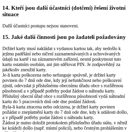
14. Kteří jsou další účastníci (dotčení) řešení životní
situace
Další účastníci postupu nejsou stanoveni.
15. Jaké další činnosti jsou po žadateli požadovány
Držitel karty musí nakládat s vydanou kartou tak, aby nedošlo k
jejímu padělání nebo ničení zaznamenávaných a uchovávaných
údajů na kartě i na záznamovém zařízení, nesmí poskytnout tuto
kartu ostatním osobám, ani jim sdělovat PIN. Je zodpovědný za
jakékoliv zneužití karty.
Je-li karta poškozena nebo nefunguje správně, je držitel karty
povinen do 7 dnů ode dne, kdy její nefunkčnost nebo poškození
zjistil, odevzdat ji příslušnému obecnímu úřadu obce s rozšířenou
působností a v případě potřeby podat žádost o náhradu karty.
Příslušný obecní úřad obce s rozšířenou působností vydá náhradní
kartu do 5 pracovních dnů ode dne podání žádosti.
Byla-li karta ztracena nebo odcizena, je držitel karty povinen
požádat o zneplatnění karty do 7 dnů ode dne, kdy k události došlo,
a v případě potřeby podat žádost o náhradu karty.
Žádost je nutno doložit protokolem příslušného úřadu státu, v němž
ke krádeži došlo (např. místní policií), nebo čestným prohlášením v