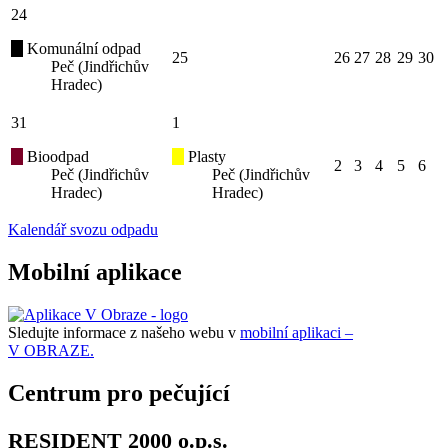
24
Komunální odpad
25
26
27
28
29
30
Peč (Jindřichův
Hradec)
31
1
Bioodpad
Plasty
2
3
4
5
6
Peč (Jindřichův
Peč (Jindřichův
Hradec)
Hradec)
Kalendář svozu odpadu
Mobilní aplikace
Sledujte informace z našeho webu v
mobilní aplikaci –
V OBRAZE.
Centrum pro pečující
RESIDENT 2000 o.p.s.