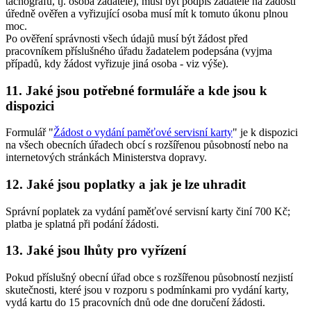
tachografů, tj. osoba žadatele), musí být podpis žadatele na žádosti
úředně ověřen a vyřizující osoba musí mít k tomuto úkonu plnou
moc.
Po ověření správnosti všech údajů musí být žádost před
pracovníkem příslušného úřadu žadatelem podepsána (vyjma
případů, kdy žádost vyřizuje jiná osoba - viz výše).
11. Jaké jsou potřebné formuláře a kde jsou k
dispozici
Formulář "
Žádost o vydání paměťové servisní karty
" je k dispozici
na všech obecních úřadech obcí s rozšířenou působností nebo na
internetových stránkách Ministerstva dopravy.
12. Jaké jsou poplatky a jak je lze uhradit
Správní poplatek za vydání paměťové servisní karty činí 700 Kč;
platba je splatná při podání žádosti.
13. Jaké jsou lhůty pro vyřízení
Pokud příslušný obecní úřad obce s rozšířenou působností nezjistí
skutečnosti, které jsou v rozporu s podmínkami pro vydání karty,
vydá kartu do 15 pracovních dnů ode dne doručení žádosti.