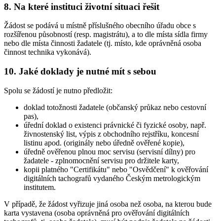
8. Na které instituci životní situaci řešit
Žádost se podává u místně příslušného obecního úřadu obce s
rozšířenou působností (resp. magistrátu), a to dle místa sídla firmy
nebo dle místa činnosti žadatele (tj. místo, kde oprávněná osoba
činnost technika vykonává).
10. Jaké doklady je nutné mít s sebou
Spolu se žádostí je nutno předložit:
doklad totožnosti žadatele (občanský průkaz nebo cestovní
pas),
úřední doklad o existenci právnické či fyzické osoby, např.
živnostenský list, výpis z obchodního rejstříku, koncesní
listinu apod. (originály nebo úředně ověřené kopie),
úředně ověřenou plnou moc servisu (servisní dílny) pro
žadatele - zplnomocnění servisu pro držitele karty,
kopii platného "Certifikátu" nebo "Osvědčení" k ověřování
digitálních tachografů vydaného Českým metrologickým
institutem.
V případě, že žádost vyřizuje jiná osoba než osoba, na kterou bude
karta vystavena (osoba oprávněná pro ověřování digitálních