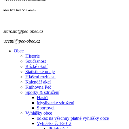
+420 602 628 550 účetní
starosta@pec-obec.cz
ucetni@pec-obec.cz
Obec
Historie
Současnost
Blízké okolí
Statistické údaje
Hlášení rozhlasu
Kalendář akcí
Knihovna Peč
Spolky & sdružení
Hasiči
Myslivecké sdružení
Sportovci
Vyhlášky obce
odkaz na všechny platné vyhlášky obce
Vyhláška č. 1⁄2012
Příloha č. 1