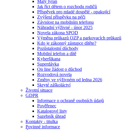
Malý tyran
Jak říct dětem o rozchodu rodičů
Příspěvek pro mladé dospělé - opakující
Zvýšení příspěvku na péči
Závislost na mobilním telefonu
Náhradní výživné - únor 2025
Novela zákona SPOD
Výměna průkazů OZP a parkovacích průkazů
Kdo je zákonný zástupce dítěte?
Pozůstalostní důchody
Mobilní telefon a dítě
Kyberšikana
Superdávka
On line žádost o důchod
Rozvodová novela
Změny ve výživném od ledna 2026
Skryté záškoláctví
Životní situace
GDPR
Informace o ochraně osobních údajů
Pověřenec
Katalogové listy
Sazebník úhrad
Kontakty - titulka
Povinné informace