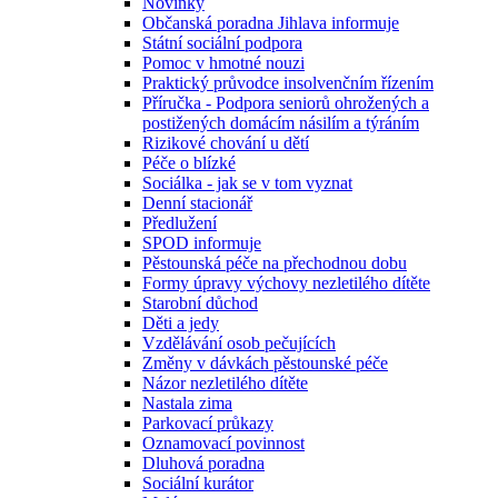
Novinky
Občanská poradna Jihlava informuje
Státní sociální podpora
Pomoc v hmotné nouzi
Praktický průvodce insolvenčním řízením
Příručka - Podpora seniorů ohrožených a
postižených domácím násilím a týráním
Rizikové chování u dětí
Péče o blízké
Sociálka - jak se v tom vyznat
Denní stacionář
Předlužení
SPOD informuje
Pěstounská péče na přechodnou dobu
Formy úpravy výchovy nezletilého dítěte
Starobní důchod
Děti a jedy
Vzdělávání osob pečujících
Změny v dávkách pěstounské péče
Názor nezletilého dítěte
Nastala zima
Parkovací průkazy
Oznamovací povinnost
Dluhová poradna
Sociální kurátor