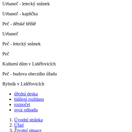
Urbaneč - letecký snímek
Urbaneč - kaplička
Peč - dětské hřiště
Urbaneč
Peč - letecký snímek
Peč
Kulturní dům v Lidéřovicích
Peč - budova obecního úřadu
Rybník v Lidéřovicích
úřední deska
hlášení rozhlasu
rozpočet
svoz odpadu
Úvodní stránka
Úřad
Životní situace