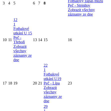
Fotbalový zápas mužů
3
4
5
6
7
8
Peč - Strmilov
Zobrazit všechny
záznamy ze dne
12
1
Fotbalové
utkání U 15
Peč -
10
11
13
14
15
16
Třeboň
Zobrazit
všechny
záznamy ze
dne
22
1
Fotbalové
utkání U19
17
18
19
20
21
Peč - Lípa
23
Zobrazit
všechny
záznamy ze
dne
29
1