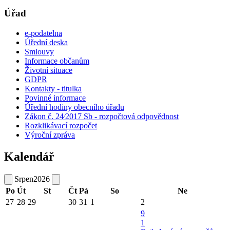
Úřad
e-podatelna
Úřední deska
Smlouvy
Informace občanům
Životní situace
GDPR
Kontakty - titulka
Povinné informace
Úřední hodiny obecního úřadu
Zákon č. 24⁄2017 Sb - rozpočtová odpovědnost
Rozklikávací rozpočet
Výroční zpráva
Kalendář
Srpen
2026
Po
Út
St
Čt
Pá
So
Ne
27
28
29
30
31
1
2
9
1