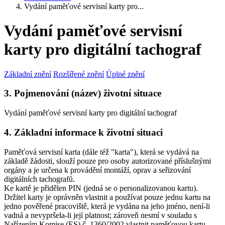
Vydání paměťové servisní karty pro...
Vydání paměťové servisní
karty pro digitální tachograf
Základní znění
Rozšířené znění
Úplné znění
3. Pojmenování (název) životní situace
Vydání paměťové servisní karty pro digitální tachograf
4. Základní informace k životní situaci
Paměťová servisní karta (dále též "karta"), která se vydává na
základě žádosti, slouží pouze pro osoby autorizované příslušnými
orgány a je určena k provádění montáží, oprav a seřizování
digitálních tachografů.
Ke kartě je přidělen PIN (jedná se o personalizovanou kartu).
Držitel karty je oprávněn vlastnit a používat pouze jednu kartu na
jedno pověřené pracoviště, která je vydána na jeho jméno, není-li
vadná a nevypršela-li její platnost; zároveň nesmí v souladu s
Nařízením Komise (ES) č. 1360/2002 vlastnit paměťovou kartu