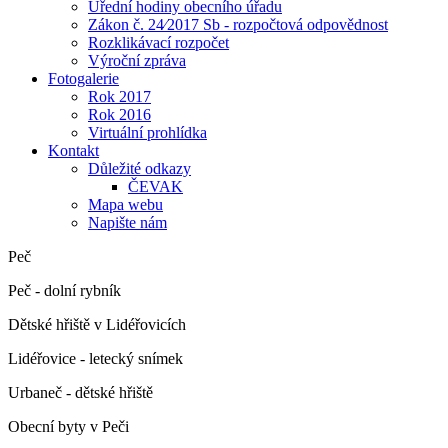
Úřední hodiny obecního úřadu
Zákon č. 24⁄2017 Sb - rozpočtová odpovědnost
Rozklikávací rozpočet
Výroční zpráva
Fotogalerie
Rok 2017
Rok 2016
Virtuální prohlídka
Kontakt
Důležité odkazy
ČEVAK
Mapa webu
Napište nám
Peč
Peč - dolní rybník
Dětské hřiště v Lidéřovicích
Lidéřovice - letecký snímek
Urbaneč - dětské hřiště
Obecní byty v Peči