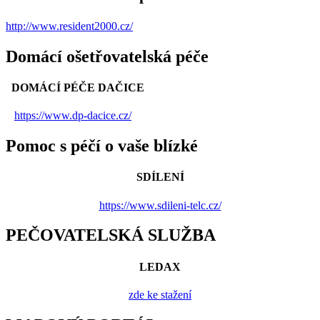
http://www.resident2000.cz/
Domácí ošetřovatelská péče
DOMÁCÍ PÉČE DAČICE
https://www.dp-dacice.cz/
Pomoc s péčí o vaše blízké
SDÍLENÍ
https://www.sdileni-telc.cz/
PEČOVATELSKÁ SLUŽBA
LEDAX
zde ke stažení