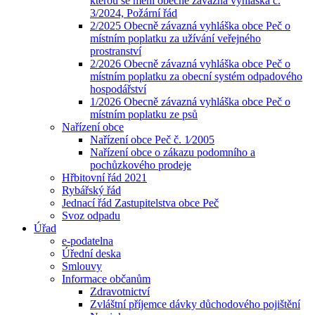
kterou se mění obecně závazná vyhláška č.
3/2024, Požární řád
2/2025 Obecně závazná vyhláška obce Peč o
místním poplatku za užívání veřejného
prostranství
2/2026 Obecně závazná vyhláška obce Peč o
místním poplatku za obecní systém odpadového
hospodářství
1/2026 Obecně závazná vyhláška obce Peč o
místním poplatku ze psů
Nařízení obce
Nařízení obce Peč č. 1⁄2005
Nařízení obce o zákazu podomního a
pochůzkového prodeje
Hřbitovní řád 2021
Rybářský řád
Jednací řád Zastupitelstva obce Peč
Svoz odpadu
Úřad
e-podatelna
Úřední deska
Smlouvy
Informace občanům
Zdravotnictví
Zvláštní příjemce dávky důchodového pojištění