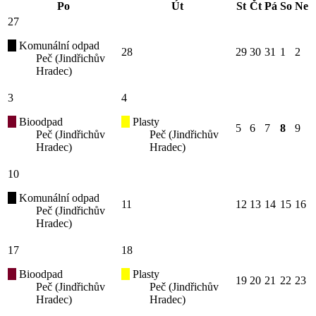
Po
Út
St
Čt
Pá
So
Ne
27
Komunální odpad
28
29
30
31
1
2
Peč (Jindřichův
Hradec)
3
4
Bioodpad
Plasty
5
6
7
8
9
Peč (Jindřichův
Peč (Jindřichův
Hradec)
Hradec)
10
Komunální odpad
11
12
13
14
15
16
Peč (Jindřichův
Hradec)
17
18
Bioodpad
Plasty
19
20
21
22
23
Peč (Jindřichův
Peč (Jindřichův
Hradec)
Hradec)