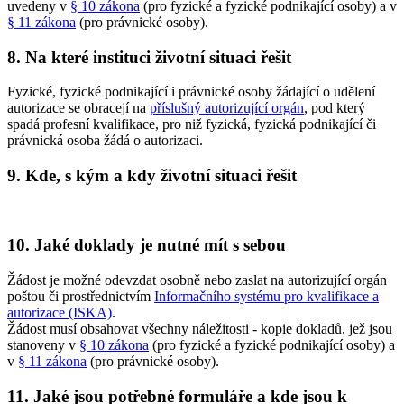
uvedeny v
§ 10 zákona
(pro fyzické a fyzické podnikající osoby) a v
§ 11 zákona
(pro právnické osoby).
8. Na které instituci životní situaci řešit
Fyzické, fyzické podnikající i právnické osoby žádající o udělení
autorizace se obracejí na
příslušný autorizující orgán
, pod který
spadá profesní kvalifikace, pro niž fyzická, fyzická podnikající či
právnická osoba žádá o autorizaci.
9. Kde, s kým a kdy životní situaci řešit
10. Jaké doklady je nutné mít s sebou
Žádost je možné odevzdat osobně nebo zaslat na autorizující orgán
poštou či prostřednictvím
Informačního systému pro kvalifikace a
autorizace (ISKA)
.
Žádost musí obsahovat všechny náležitosti - kopie dokladů, jež jsou
stanoveny v
§ 10 zákona
(pro fyzické a fyzické podnikající osoby) a
v
§ 11 zákona
(pro právnické osoby).
11. Jaké jsou potřebné formuláře a kde jsou k