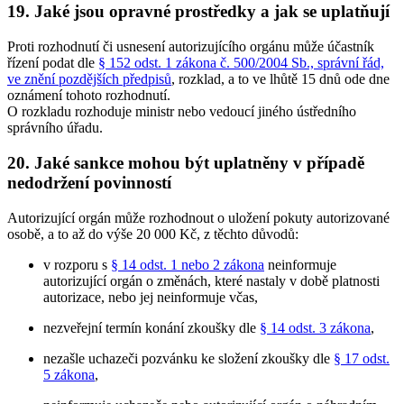
19. Jaké jsou opravné prostředky a jak se uplatňují
Proti rozhodnutí či usnesení autorizujícího orgánu může účastník
řízení podat dle
§ 152 odst. 1 zákona č. 500/2004 Sb., správní řád,
ve znění pozdějších předpisů
, rozklad, a to ve lhůtě 15 dnů ode dne
oznámení tohoto rozhodnutí.
O rozkladu rozhoduje ministr nebo vedoucí jiného ústředního
správního úřadu.
20. Jaké sankce mohou být uplatněny v případě
nedodržení povinností
Autorizující orgán může rozhodnout o uložení pokuty autorizované
osobě, a to až do výše 20 000 Kč, z těchto důvodů:
v rozporu s
§ 14 odst. 1 nebo 2 zákona
neinformuje
autorizující orgán o změnách, které nastaly v době platnosti
autorizace, nebo jej neinformuje včas,
nezveřejní termín konání zkoušky dle
§ 14 odst. 3 zákona
,
nezašle uchazeči pozvánku ke složení zkoušky dle
§ 17 odst.
5 zákona
,