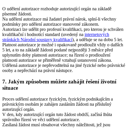
O udělení autorizace rozhoduje autorizující orgán na základě
písemné žádosti.
Na udělení autorizace má žadatel právní nárok, splní-li všechny
podmínky pro udělení autorizace stanovené zákonem.
Autorizaci lze udělit pro profesní kvalifikaci, pro kterou je schválen
kvalifikační i hodnotící standard (uvedený na
internetových
stránkách Národní soustavy kvalifikací
), a uděluje se na dobu 5 let.
Platnost autorizace je možné i opakovaně prodloužit vždy o dalších
5 let, a to na základě žádosti podané nejpozději 3 měsíce před
uplynutím doby platnosti autorizace; na řízení o prodloužení
platnosti autorizace se přiměřeně vztahují ustanovení zákona.
Udělená autorizace je nepřevoditelná na jiné fyzické nebo právnické
osoby a nepřechází na právní nástupce.
7. Jakým způsobem můžete zahájit řešení životní
situace
Proces udělení autorizace fyzickým, fyzickým podnikajícím a
právnickým osobám je zahájen zasláním žádosti na příslušný
autorizující orgán.
V den, kdy autorizující orgán tuto žádost obdrží, začíná lhůta
správního řízení ve věci udělení autorizace.
Zasílaná žádost musí obsahovat všechny náležitosti, jež jsou