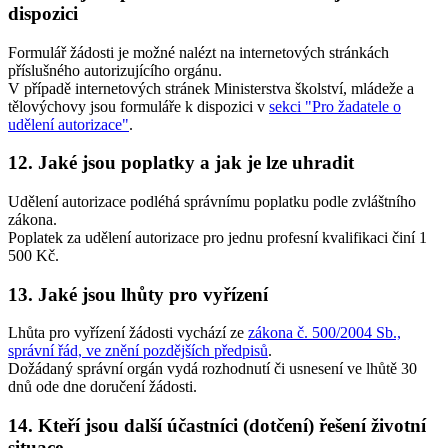
dispozici
Formulář žádosti je možné nalézt na internetových stránkách
příslušného autorizujícího orgánu.
V případě internetových stránek Ministerstva školství, mládeže a
tělovýchovy jsou formuláře k dispozici v
sekci "Pro žadatele o
udělení autorizace"
.
12. Jaké jsou poplatky a jak je lze uhradit
Udělení autorizace podléhá správnímu poplatku podle zvláštního
zákona.
Poplatek za udělení autorizace pro jednu profesní kvalifikaci činí 1
500 Kč.
13. Jaké jsou lhůty pro vyřízení
Lhůta pro vyřízení žádosti vychází ze
zákona č. 500/2004 Sb.,
správní řád, ve znění pozdějších předpisů
.
Dožádaný správní orgán vydá rozhodnutí či usnesení ve lhůtě 30
dnů ode dne doručení žádosti.
14. Kteří jsou další účastníci (dotčení) řešení životní
situace