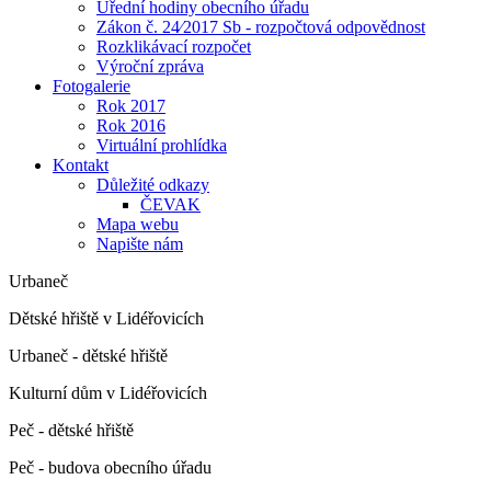
Úřední hodiny obecního úřadu
Zákon č. 24⁄2017 Sb - rozpočtová odpovědnost
Rozklikávací rozpočet
Výroční zpráva
Fotogalerie
Rok 2017
Rok 2016
Virtuální prohlídka
Kontakt
Důležité odkazy
ČEVAK
Mapa webu
Napište nám
Urbaneč
Dětské hřiště v Lidéřovicích
Urbaneč - dětské hřiště
Kulturní dům v Lidéřovicích
Peč - dětské hřiště
Peč - budova obecního úřadu