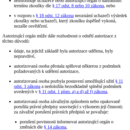
neinformuje uchazeče nebo autorizující orgán o náhradním
termínu zkoušky dle
§ 17 odst. 8 nebo 10 zákona
, nebo
v rozporu s
§ 18 odst. 12 zákona
neoznámí uchazeči výsledek
zkoušky nebo uchazeči, který zkoušku úspěšně vykoná,
nezašle osvědčení.
Autorizující orgán může dále rozhodnout o odnětí autorizace z
těchto důvodů:
údaje, na jejichž základě byla autorizace udělena, byly
nepravdivé,
autorizovaná osoba přestala splňovat některou z podmínek
požadovaných k udělení autorizace,
autorizovaná osoba pozbyla postavení umožňující užití
§ 11
odst. 3 zákona
a nedoložila bezodkladně splnění podmínek
uvedených v
§ 11 odst. 1 písm. a) a d) až f) zákona
,
autorizovaná osoba závažným způsobem nebo opakovaně
porušila právní předpisy související s výkonem její činnosti;
za závažné porušení právních předpisů se považuje:
porušení povinnosti informovat autorizující orgán o
změnách dle
§ 14 zákona
,