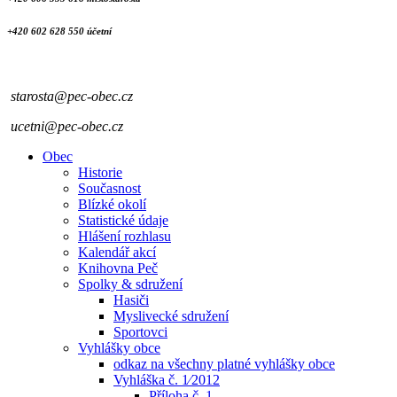
+420 602 628 550 účetní
starosta@pec-obec.cz
ucetni@pec-obec.cz
Obec
Historie
Současnost
Blízké okolí
Statistické údaje
Hlášení rozhlasu
Kalendář akcí
Knihovna Peč
Spolky & sdružení
Hasiči
Myslivecké sdružení
Sportovci
Vyhlášky obce
odkaz na všechny platné vyhlášky obce
Vyhláška č. 1⁄2012
Příloha č. 1