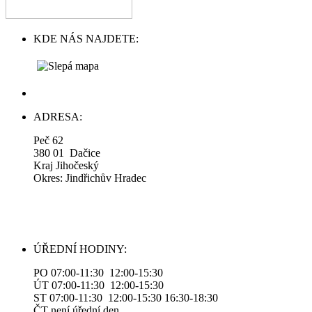
KDE NÁS NAJDETE:
ADRESA:
Peč 62
380 01 Dačice
Kraj Jihočeský
Okres: Jindřichův Hradec
ÚŘEDNÍ HODINY:
PO 07:00-11:30 12:00-15:30
ÚT 07:00-11:30 12:00-15:30
ST 07:00-11:30 12:00-15:30 16:30-18:30
ČT není úřední den