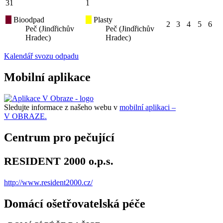
31
1
Bioodpad
Plasty
2
3
4
5
6
Peč (Jindřichův
Peč (Jindřichův
Hradec)
Hradec)
Kalendář svozu odpadu
Mobilní aplikace
Sledujte informace z našeho webu v
mobilní aplikaci –
V OBRAZE.
Centrum pro pečující
RESIDENT 2000 o.p.s.
http://www.resident2000.cz/
Domácí ošetřovatelská péče