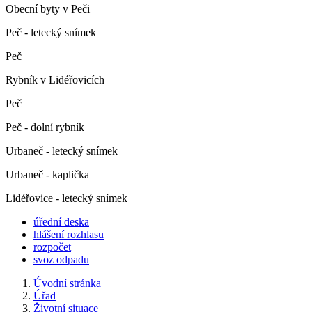
Obecní byty v Peči
Peč - letecký snímek
Peč
Rybník v Lidéřovicích
Peč
Peč - dolní rybník
Urbaneč - letecký snímek
Urbaneč - kaplička
Lidéřovice - letecký snímek
úřední deska
hlášení rozhlasu
rozpočet
svoz odpadu
Úvodní stránka
Úřad
Životní situace