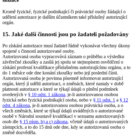
Kromě fyzické, fyzické podnikající či právnické osoby žádající o
udělení autorizace je dalším účastníkem také příslušný autorizující
orgán.
15. Jaké další činnosti jsou po žadateli požadovány
Po získání autorizace musí žadatel řádně vykonávat všechny úkony
spojené s činností autorizované osoby.
Autorizovaná osoba vypracovává záznam o průběhu a výsledku
závěrečné zkoušky a zasílá jej spolu se stejnopisem osvědčení o
získání profesní kvalifikace příslušnému autorizujícímu orgánu, a to
do 1 měsíce ode dne konání zkoušky nebo její poslední části.
Autorizovaná osoba je povinna písemně informovat autorizující
orgán, který jí udělil autorizaci, o změnách, které nastaly v době
platnosti autorizace a které se týkají údajů o plnění podmínek
uvedených v
§ 10 odst. 1 zákona
, je-li autorizovanou osobou
fyzická nebo fyzická podnikající osoba, nebo v
§ 11 odst. 1
a
§ 12
odst. 4 zákona
, je-li autorizovanou osobou právnická osoba, a o
všech změnách, které se týkají údajů uváděných o autorizované
osobě v Národní soustavě kvalifikací v seznamu autorizovaných
osob dle
§ 15 písm. b) a c) zákona
, včetně údajů o autorizovaných
zástupcích, a to do 15 dnů ode dne, kdy se autorizovaná osoba o
změně dozvěděla.