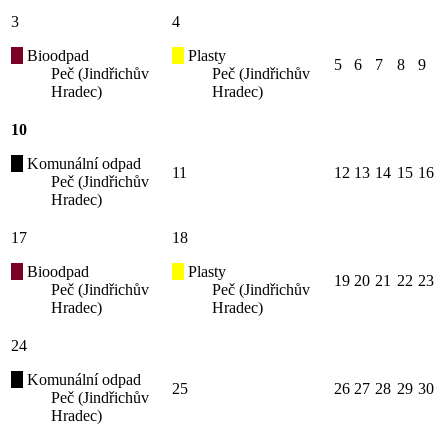
3
4
Bioodpad
Plasty
5
6
7
8
9
Peč (Jindřichův
Peč (Jindřichův
Hradec)
Hradec)
10
Komunální odpad
11
12
13
14
15
16
Peč (Jindřichův
Hradec)
17
18
Bioodpad
Plasty
19
20
21
22
23
Peč (Jindřichův
Peč (Jindřichův
Hradec)
Hradec)
24
Komunální odpad
25
26
27
28
29
30
Peč (Jindřichův
Hradec)