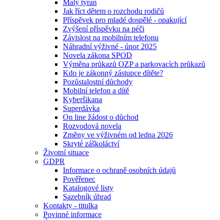
Malý tyran
Jak říct dětem o rozchodu rodičů
Příspěvek pro mladé dospělé - opakující
Zvýšení příspěvku na péči
Závislost na mobilním telefonu
Náhradní výživné - únor 2025
Novela zákona SPOD
Výměna průkazů OZP a parkovacích průkazů
Kdo je zákonný zástupce dítěte?
Pozůstalostní důchody
Mobilní telefon a dítě
Kyberšikana
Superdávka
On line žádost o důchod
Rozvodová novela
Změny ve výživném od ledna 2026
Skryté záškoláctví
Životní situace
GDPR
Informace o ochraně osobních údajů
Pověřenec
Katalogové listy
Sazebník úhrad
Kontakty - titulka
Povinné informace