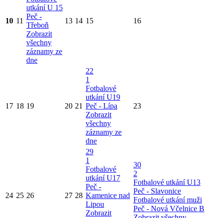
utkání U 15
Peč -
10
11
13
14
15
16
Třeboň
Zobrazit
všechny
záznamy ze
dne
22
1
Fotbalové
utkání U19
17
18
19
20
21
Peč - Lípa
23
Zobrazit
všechny
záznamy ze
dne
29
1
30
Fotbalové
2
utkání U17
Fotbalové utkání U13
Peč -
Peč - Slavonice
24
25
26
27
28
Kamenice nad
Fotbalové utkání muži
Lipou
Peč - Nová Včelnice B
Zobrazit
Zobrazit všechny