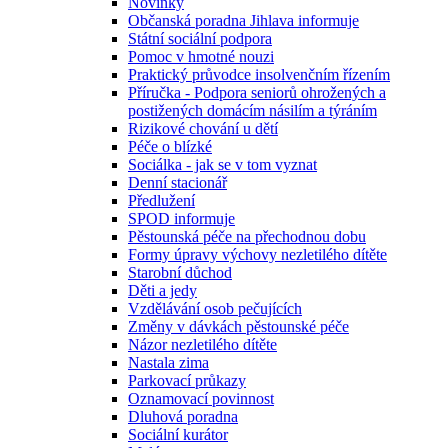
Novinky
Občanská poradna Jihlava informuje
Státní sociální podpora
Pomoc v hmotné nouzi
Praktický průvodce insolvenčním řízením
Příručka - Podpora seniorů ohrožených a
postižených domácím násilím a týráním
Rizikové chování u dětí
Péče o blízké
Sociálka - jak se v tom vyznat
Denní stacionář
Předlužení
SPOD informuje
Pěstounská péče na přechodnou dobu
Formy úpravy výchovy nezletilého dítěte
Starobní důchod
Děti a jedy
Vzdělávání osob pečujících
Změny v dávkách pěstounské péče
Názor nezletilého dítěte
Nastala zima
Parkovací průkazy
Oznamovací povinnost
Dluhová poradna
Sociální kurátor