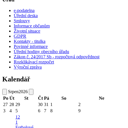
e-podatelna
Úřední deska
Smlouvy
Informace občanům
Životní situace
GDPR
Kontakty - titulka
Povinné informace
Úřední hodiny obecního úřadu
Zákon č. 24⁄2017 Sb - rozpočtová odpovědnost
Rozklikávací rozpočet
Výroční zpráva
Kalendář
Srpen
2026
Po
Út
St
Čt
Pá
So
Ne
27
28
29
30
31
1
2
3
4
5
6
7
8
9
12
1
Fotbalové