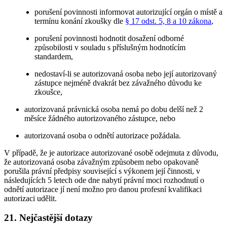
porušení povinnosti informovat autorizující orgán o místě a
termínu konání zkoušky dle
§ 17 odst. 5, 8 a 10 zákona
,
porušení povinnosti hodnotit dosažení odborné
způsobilosti v souladu s příslušným hodnotícím
standardem,
nedostaví-li se autorizovaná osoba nebo její autorizovaný
zástupce nejméně dvakrát bez závažného důvodu ke
zkoušce,
autorizovaná právnická osoba nemá po dobu delší než 2
měsíce žádného autorizovaného zástupce, nebo
autorizovaná osoba o odnětí autorizace požádala.
V případě, že je autorizace autorizované osobě odejmuta z důvodu,
že autorizovaná osoba závažným způsobem nebo opakovaně
porušila právní předpisy související s výkonem její činnosti, v
následujících 5 letech ode dne nabytí právní moci rozhodnutí o
odnětí autorizace jí není možno pro danou profesní kvalifikaci
autorizaci udělit.
21. Nejčastější dotazy