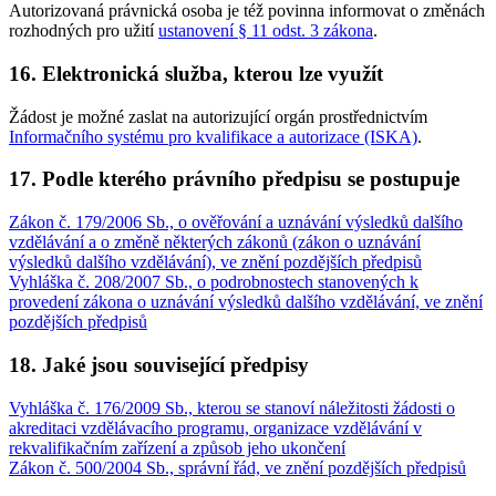
Autorizovaná právnická osoba je též povinna informovat o změnách
rozhodných pro užití
ustanovení § 11 odst. 3 zákona
.
16. Elektronická služba, kterou lze využít
Žádost je možné zaslat na autorizující orgán prostřednictvím
Informačního systému pro kvalifikace a autorizace (ISKA)
.
17. Podle kterého právního předpisu se postupuje
Zákon č. 179/2006 Sb., o ověřování a uznávání výsledků dalšího
vzdělávání a o změně některých zákonů (zákon o uznávání
výsledků dalšího vzdělávání), ve znění pozdějších předpisů
Vyhláška č. 208/2007 Sb., o podrobnostech stanovených k
provedení zákona o uznávání výsledků dalšího vzdělávání, ve znění
pozdějších předpisů
18. Jaké jsou související předpisy
Vyhláška č. 176/2009 Sb., kterou se stanoví náležitosti žádosti o
akreditaci vzdělávacího programu, organizace vzdělávání v
rekvalifikačním zařízení a způsob jeho ukončení
Zákon č. 500/2004 Sb., správní řád, ve znění pozdějších předpisů