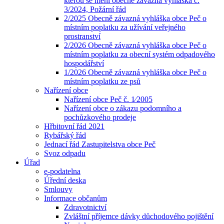
kterou se mění obecně závazná vyhláška č.
3/2024, Požární řád
2/2025 Obecně závazná vyhláška obce Peč o
místním poplatku za užívání veřejného
prostranství
2/2026 Obecně závazná vyhláška obce Peč o
místním poplatku za obecní systém odpadového
hospodářství
1/2026 Obecně závazná vyhláška obce Peč o
místním poplatku ze psů
Nařízení obce
Nařízení obce Peč č. 1⁄2005
Nařízení obce o zákazu podomního a
pochůzkového prodeje
Hřbitovní řád 2021
Rybářský řád
Jednací řád Zastupitelstva obce Peč
Svoz odpadu
Úřad
e-podatelna
Úřední deska
Smlouvy
Informace občanům
Zdravotnictví
Zvláštní příjemce dávky důchodového pojištění