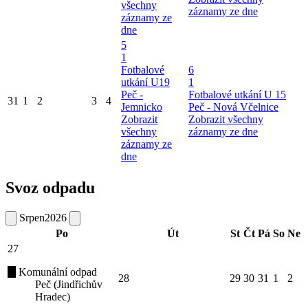
všechny
záznamy ze dne
záznamy ze
dne
5
1
Fotbalové
6
utkání U19
1
Peč -
Fotbalové utkání U 15
31
1
2
3
4
Jemnicko
Peč - Nová Včelnice
Zobrazit
Zobrazit všechny
všechny
záznamy ze dne
záznamy ze
dne
Svoz odpadu
Srpen
2026
Po
Út
St
Čt
Pá
So
Ne
27
Komunální odpad
28
29
30
31
1
2
Peč (Jindřichův
Hradec)