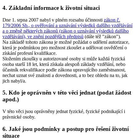
4. Základní informace k životní situaci
Dne 1. srpna 2007 nabyl v plném rozsahu účinnosti
zákon č.
179/2006 Sb., o ověřování a uznávání výsledků dalšího vzdělávání
a o změně některých zákonů (zákon o uznávání výsledků dalšího
vzdělávání), ve znění pozdějších předpisů
(dále též "zákon").
Na základě tohoto zákona je možné požádat o udělení autorizace,
která je podmínkou pro možnost zkoušet a udělovat osvědčení o
získání profesní kvalifikace.
Složením zkoušky u autorizované osoby si může každá fyzická
osoba starší 18 let, která získala alespoň základy vzdělání, nebo
účastník rekvalifikace podle zákona upravujícího zaměstnanost,
nechat uznat své znalosti a dovednosti, a to bez ohledu na to, jak
jich nabyl/a.
5. Kdo je oprávněn v této věci jednat (podat žádost
apod.)
V této věci jsou oprávněny jednat fyzické, fyzické podnikající i
právnické osoby.
6. Jaké jsou podmínky a postup pro řešení životní
situace