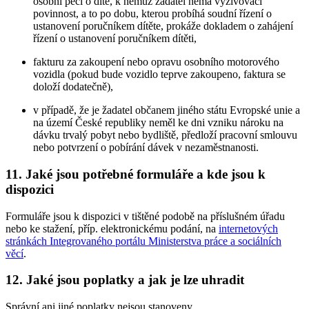
osobní péči o dítě, k němuž žadatel nemá vyživovací
povinnost, a to po dobu, kterou probíhá soudní řízení o
ustanovení poručníkem dítěte, prokáže dokladem o zahájení
řízení o ustanovení poručníkem dítěti,
fakturu za zakoupení nebo opravu osobního motorového
vozidla (pokud bude vozidlo teprve zakoupeno, faktura se
doloží dodatečně),
v případě, že je žadatel občanem jiného státu Evropské unie a
na území České republiky neměl ke dni vzniku nároku na
dávku trvalý pobyt nebo bydliště, předloží pracovní smlouvu
nebo potvrzení o pobírání dávek v nezaměstnanosti.
11. Jaké jsou potřebné formuláře a kde jsou k
dispozici
Formuláře jsou k dispozici v tištěné podobě na příslušném úřadu
nebo ke stažení, příp. elektronickému podání, na
internetových
stránkách Integrovaného portálu Ministerstva práce a sociálních
věcí
.
12. Jaké jsou poplatky a jak je lze uhradit
Správní ani jiné poplatky nejsou stanoveny.