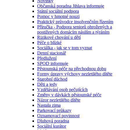
Novinky
Občanská poradna Jihlava informuje
Státní sociální podpora
Pomoc v hmotné nouzi
Praktický průvodce insolvenčním řízením
Příručka - Podpora seniorů ohrožených a
postižených domácím násilím a týráním
Rizikové chování u dětí
Péče o blízké
Sociálka - jak se v tom vyznat
Denní stacionář
Předlužení
SPOD informuje
Pěstounská péče na přechodnou dobu
Formy úpravy výchovy nezletilého dítěte
Starobní důchod
Děti a jedy
Vzdělávání osob pečujících
Změny v dávkách pěstounské péče
Názor nezletilého dítěte
Nastala zima
Parkovací průkazy
Oznamovací povinnost
Dluhová poradna
Sociální kurátor