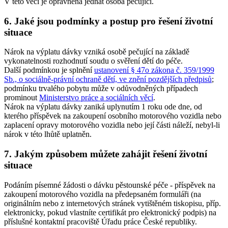
V této věci je oprávněna jednat osoba pečující.
6. Jaké jsou podmínky a postup pro řešení životní
situace
Nárok na výplatu dávky vzniká osobě pečující na základě
vykonatelnosti rozhodnutí soudu o svěření dětí do péče.
Další podmínkou je splnění
ustanovení § 47o zákona č. 359/1999
Sb., o sociálně-právní ochraně dětí, ve znění pozdějších předpisů
;
podmínku trvalého pobytu může v odůvodněných případech
prominout
Ministerstvo práce a sociálních věcí
.
Nárok na výplatu dávky zaniká uplynutím 1 roku ode dne, od
kterého příspěvek na zakoupení osobního motorového vozidla nebo
zaplacení opravy motorového vozidla nebo její části náleží, nebyl-li
nárok v této lhůtě uplatněn.
7. Jakým způsobem můžete zahájit řešení životní
situace
Podáním písemné žádosti o dávku pěstounské péče - příspěvek na
zakoupení motorového vozidla na předepsaném formuláři (na
originálním nebo z internetových stránek vytištěném tiskopisu, příp.
elektronicky, pokud vlastníte certifikát pro elektronický podpis) na
příslušné kontaktní pracoviště Úřadu práce České republiky.