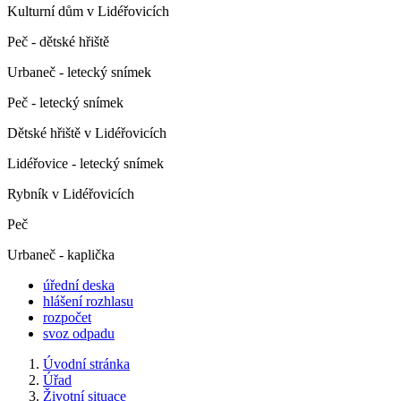
Kulturní dům v Lidéřovicích
Peč - dětské hřiště
Urbaneč - letecký snímek
Peč - letecký snímek
Dětské hřiště v Lidéřovicích
Lidéřovice - letecký snímek
Rybník v Lidéřovicích
Peč
Urbaneč - kaplička
úřední deska
hlášení rozhlasu
rozpočet
svoz odpadu
Úvodní stránka
Úřad
Životní situace