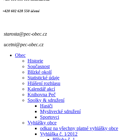
+420 602 628 550 účetní
starosta@pec-obec.cz
ucetni@pec-obec.cz
Obec
Historie
Současnost
Blízké okolí
Statistické údaje
Hlášení rozhlasu
Kalendář akcí
Knihovna Peč
Spolky & sdružení
Hasiči
Myslivecké sdružení
Sportovci
Vyhlášky obce
odkaz na všechny platné vyhlášky obce
Vyhláška č. 1⁄2012
Příloha č. 1