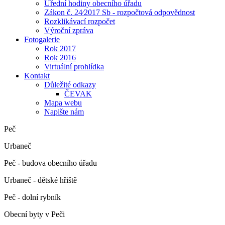
Úřední hodiny obecního úřadu
Zákon č. 24⁄2017 Sb - rozpočtová odpovědnost
Rozklikávací rozpočet
Výroční zpráva
Fotogalerie
Rok 2017
Rok 2016
Virtuální prohlídka
Kontakt
Důležité odkazy
ČEVAK
Mapa webu
Napište nám
Peč
Urbaneč
Peč - budova obecního úřadu
Urbaneč - dětské hřiště
Peč - dolní rybník
Obecní byty v Peči