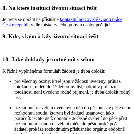
8. Na které instituci životní situaci řešit
Je třeba se obrátit na příslušné
kontaktní pracoviště Úřadu práce
České republiky
dle místa trvalého pobytu osoby pečující.
9. Kde, s kým a kdy životní situaci řešit
10. Jaké doklady je nutné mít s sebou
K řádně vyplněnému formuláři žádosti je třeba doložit:
pro všechny osoby, které jsou v žádosti uvedeny, průkaz
totožnosti, u dětí do 15 let rodný list; pokud v průkazu
totožnosti není uvedeno rodné příjmení, je třeba doložit rodný
list,
rozhodnutí o svěření uvedených dětí do pěstounské péče nebo
rozhodnutí soudu, kterým byl žadatel ustanoven jako
poručník těchto dětí; obdobně dočasné svěření do péče před
rozhodnutím soudu o svěření dítěte do pěstounské péče
žadatel prokáže rozhodnutím příslušného orgánu; obdobně