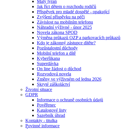
Malý tyran
Jak říct dětem o rozchodu rodičů
Příspěvek pro mladé dospělé - opakující
Zvýšení příspěvku na péči
Závislost na mobilním telefonu
Náhradní výživné - únor 2025
Novela zákona SPOD
Výměna průkazů OZP a parkovacích průkazů
Kdo je zákonný zástupce dítěte?
Pozůstalostní důchody
Mobilní telefon a dítě
Kyberšikana
Superdávka
On line žádost o důchod
Rozvodová novela
Změny ve výživném od ledna 2026
Skryté záškoláctví
Životní situace
GDPR
Informace o ochraně osobních údajů
Pověřenec
Katalogové listy
Sazebník úhrad
Kontakty - titulka
Povinné informace