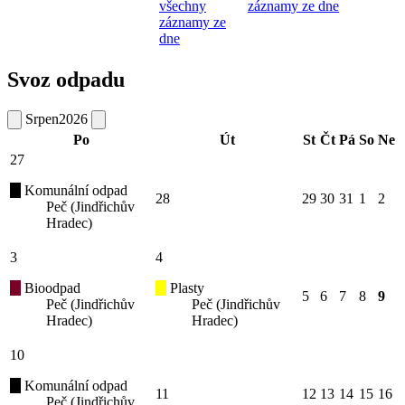
všechny
záznamy ze dne
záznamy ze
dne
Svoz odpadu
Srpen
2026
Po
Út
St
Čt
Pá
So
Ne
27
Komunální odpad
28
29
30
31
1
2
Peč (Jindřichův
Hradec)
3
4
Bioodpad
Plasty
5
6
7
8
9
Peč (Jindřichův
Peč (Jindřichův
Hradec)
Hradec)
10
Komunální odpad
11
12
13
14
15
16
Peč (Jindřichův