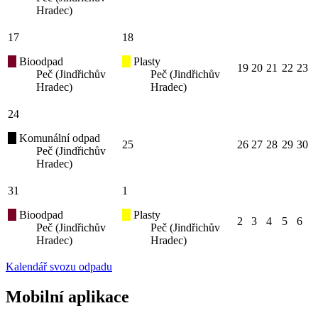
Hradec)
17
18
Bioodpad
Plasty
19
20
21
22
23
Peč (Jindřichův
Peč (Jindřichův
Hradec)
Hradec)
24
Komunální odpad
25
26
27
28
29
30
Peč (Jindřichův
Hradec)
31
1
Bioodpad
Plasty
2
3
4
5
6
Peč (Jindřichův
Peč (Jindřichův
Hradec)
Hradec)
Kalendář svozu odpadu
Mobilní aplikace