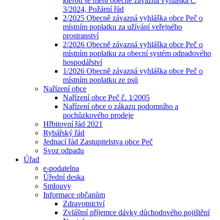
kterou se mění obecně závazná vyhláška č.
3/2024, Požární řád
2/2025 Obecně závazná vyhláška obce Peč o
místním poplatku za užívání veřejného
prostranství
2/2026 Obecně závazná vyhláška obce Peč o
místním poplatku za obecní systém odpadového
hospodářství
1/2026 Obecně závazná vyhláška obce Peč o
místním poplatku ze psů
Nařízení obce
Nařízení obce Peč č. 1⁄2005
Nařízení obce o zákazu podomního a
pochůzkového prodeje
Hřbitovní řád 2021
Rybářský řád
Jednací řád Zastupitelstva obce Peč
Svoz odpadu
Úřad
e-podatelna
Úřední deska
Smlouvy
Informace občanům
Zdravotnictví
Zvláštní příjemce dávky důchodového pojištění