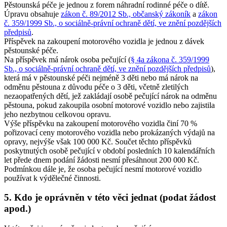
Pěstounská péče je jednou z forem náhradní rodinné péče o dítě.
Úpravu obsahuje
zákon č. 89/2012 Sb., občanský zákoník
a
zákon
č. 359/1999 Sb., o sociálně-právní ochraně dětí, ve znění pozdějších
předpisů
.
Příspěvek na zakoupení motorového vozidla je jednou z dávek
pěstounské péče.
Na příspěvek má nárok osoba pečující (
§ 4a zákona č. 359/1999
Sb., o sociálně-právní ochraně dětí, ve znění pozdějších předpisů
),
která má v pěstounské péči nejméně 3 děti nebo má nárok na
odměnu pěstouna z důvodu péče o 3 děti, včetně zletilých
nezaopatřených dětí, jež zakládají osobě pečující nárok na odměnu
pěstouna, pokud zakoupila osobní motorové vozidlo nebo zajistila
jeho nezbytnou celkovou opravu.
Výše příspěvku na zakoupení motorového vozidla činí 70 %
pořizovací ceny motorového vozidla nebo prokázaných výdajů na
opravy, nejvýše však 100 000 Kč. Součet těchto příspěvků
poskytnutých osobě pečující v období posledních 10 kalendářních
let přede dnem podání žádosti nesmí přesáhnout 200 000 Kč.
Podmínkou dále je, že osoba pečující nesmí motorové vozidlo
používat k výdělečné činnosti.
5. Kdo je oprávněn v této věci jednat (podat žádost
apod.)