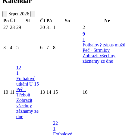
Kalendář
Srpen
2026
Po
Út
St
Čt
Pá
So
Ne
27
28
29
30
31
1
2
9
1
Fotbalový zápas mužů
3
4
5
6
7
8
Peč - Strmilov
Zobrazit všechny
záznamy ze dne
12
1
Fotbalové
utkání U 15
Peč -
10
11
13
14
15
16
Třeboň
Zobrazit
všechny
záznamy ze
dne
22
1
Fotbalové