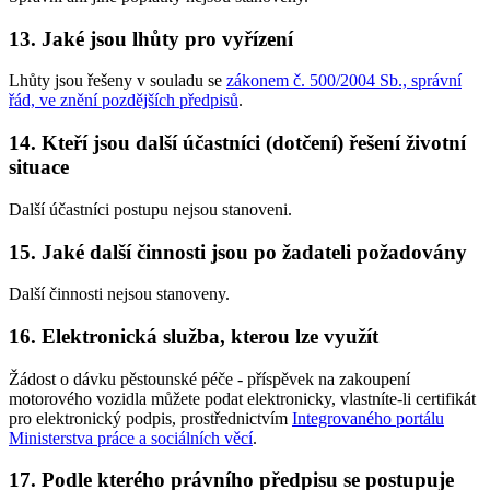
13. Jaké jsou lhůty pro vyřízení
Lhůty jsou řešeny v souladu se
zákonem č. 500/2004 Sb., správní
řád, ve znění pozdějších předpisů
.
14. Kteří jsou další účastníci (dotčení) řešení životní
situace
Další účastníci postupu nejsou stanoveni.
15. Jaké další činnosti jsou po žadateli požadovány
Další činnosti nejsou stanoveny.
16. Elektronická služba, kterou lze využít
Žádost o dávku pěstounské péče - příspěvek na zakoupení
motorového vozidla můžete podat elektronicky, vlastníte-li certifikát
pro elektronický podpis, prostřednictvím
Integrovaného portálu
Ministerstva práce a sociálních věcí
.
17. Podle kterého právního předpisu se postupuje