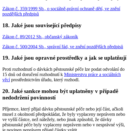
Zákon č. 359/1999 Sb., o sociálně-právní ochraně dětí, ve znění
pozdějších předpisů
18. Jaké jsou související předpisy
Zákon č. 89/2012 Sb., občanský zákoník
Zákon č. 500/2004 Sb., správní řád, ve znění pozdějších předpisů
19. Jaké jsou opravné prostředky a jak se uplatňují
Proti rozhodnutí o dávkách pěstounské péče lze podat odvolání do
15 dnů od doručení rozhodnutí k
Ministerstvu práce a sociálních
věcí
prostřednictvím úřadu, který rozhodl.
20. Jaké sankce mohou být uplatněny v případě
nedodržení povinností
Příjemce, který přijal dávku pěstounské péče nebo její část, ačkoli
musel z okolností předpokládat, že byly vyplaceny neprávem nebo
ve vyšší částce, než náležely, nebo jinak způsobil, že dávky
pěstounské péče byly vyplaceny neprávem nebo v nesprávné výši,
je povinen neprávem přijaté částky vrátit.