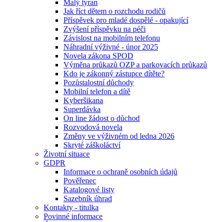
Malý tyran
Jak říct dětem o rozchodu rodičů
Příspěvek pro mladé dospělé - opakující
Zvýšení příspěvku na péči
Závislost na mobilním telefonu
Náhradní výživné - únor 2025
Novela zákona SPOD
Výměna průkazů OZP a parkovacích průkazů
Kdo je zákonný zástupce dítěte?
Pozůstalostní důchody
Mobilní telefon a dítě
Kyberšikana
Superdávka
On line žádost o důchod
Rozvodová novela
Změny ve výživném od ledna 2026
Skryté záškoláctví
Životní situace
GDPR
Informace o ochraně osobních údajů
Pověřenec
Katalogové listy
Sazebník úhrad
Kontakty - titulka
Povinné informace