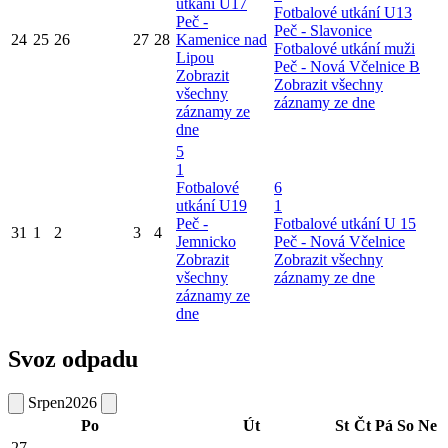
utkání U17
Fotbalové utkání U13
Peč -
Peč - Slavonice
24
25
26
27
28
Kamenice nad
Fotbalové utkání muži
Lipou
Peč - Nová Včelnice B
Zobrazit
Zobrazit všechny
všechny
záznamy ze dne
záznamy ze
dne
5
1
Fotbalové
6
utkání U19
1
Peč -
Fotbalové utkání U 15
31
1
2
3
4
Jemnicko
Peč - Nová Včelnice
Zobrazit
Zobrazit všechny
všechny
záznamy ze dne
záznamy ze
dne
Svoz odpadu
Srpen
2026
Po
Út
St
Čt
Pá
So
Ne
27