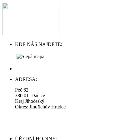
KDE NÁS NAJDETE:
ADRESA:
Peč 62
380 01 Dačice
Kraj Jihočeský
Okres: Jindřichův Hradec
ÚŘEDNÍ HODINY: