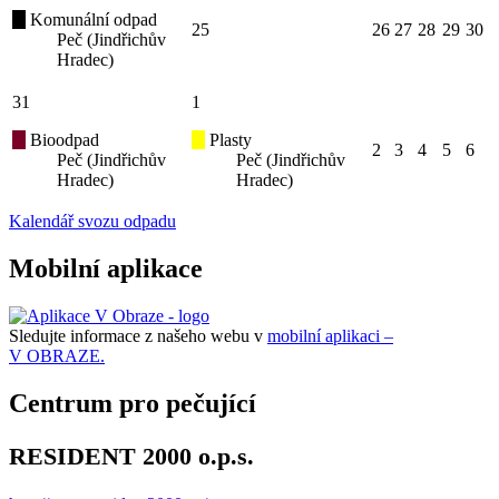
Komunální odpad
25
26
27
28
29
30
Peč (Jindřichův
Hradec)
31
1
Bioodpad
Plasty
2
3
4
5
6
Peč (Jindřichův
Peč (Jindřichův
Hradec)
Hradec)
Kalendář svozu odpadu
Mobilní aplikace
Sledujte informace z našeho webu v
mobilní aplikaci –
V OBRAZE.
Centrum pro pečující
RESIDENT 2000 o.p.s.