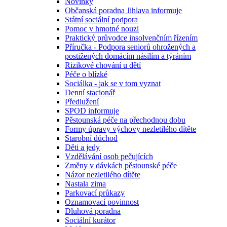
Novinky
Občanská poradna Jihlava informuje
Státní sociální podpora
Pomoc v hmotné nouzi
Praktický průvodce insolvenčním řízením
Příručka - Podpora seniorů ohrožených a
postižených domácím násilím a týráním
Rizikové chování u dětí
Péče o blízké
Sociálka - jak se v tom vyznat
Denní stacionář
Předlužení
SPOD informuje
Pěstounská péče na přechodnou dobu
Formy úpravy výchovy nezletilého dítěte
Starobní důchod
Děti a jedy
Vzdělávání osob pečujících
Změny v dávkách pěstounské péče
Názor nezletilého dítěte
Nastala zima
Parkovací průkazy
Oznamovací povinnost
Dluhová poradna
Sociální kurátor