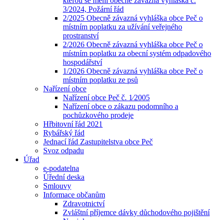
kterou se mění obecně závazná vyhláška č.
3/2024, Požární řád
2/2025 Obecně závazná vyhláška obce Peč o
místním poplatku za užívání veřejného
prostranství
2/2026 Obecně závazná vyhláška obce Peč o
místním poplatku za obecní systém odpadového
hospodářství
1/2026 Obecně závazná vyhláška obce Peč o
místním poplatku ze psů
Nařízení obce
Nařízení obce Peč č. 1⁄2005
Nařízení obce o zákazu podomního a
pochůzkového prodeje
Hřbitovní řád 2021
Rybářský řád
Jednací řád Zastupitelstva obce Peč
Svoz odpadu
Úřad
e-podatelna
Úřední deska
Smlouvy
Informace občanům
Zdravotnictví
Zvláštní příjemce dávky důchodového pojištění