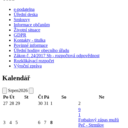
e-podatelna
Úřední deska
Smlouvy
Informace občanům
Životní situace
GDPR
Kontakty - titulka
Povinné informace
Úřední hodiny obecního úřadu
Zákon č. 24⁄2017 Sb - rozpočtová odpovědnost
Rozklikávací rozpočet
Výroční zpráva
Kalendář
Srpen
2026
Po
Út
St
Čt
Pá
So
Ne
27
28
29
30
31
1
2
9
1
Fotbalový zápas mužů
3
4
5
6
7
8
Peč - Strmilov