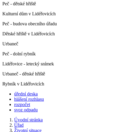
Peč - dětské hřiště
Kulturní dům v Lidéřovicích
Peč - budova obecního úřadu
Dětské hřiště v Lidéřovicích
Urbaneč
Peč - dolní rybník
Lidéřovice - letecký snímek
Urbaneč - dětské hřiště
Rybník v Lidéřovicích
úřední deska
hlášení rozhlasu
rozpočet
svoz odpadu
Úvodní stránka
Úřad
Životní situace