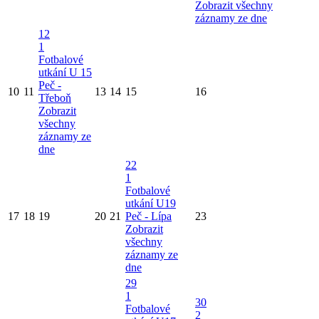
Zobrazit všechny
záznamy ze dne
12
1
Fotbalové
utkání U 15
Peč -
10
11
13
14
15
16
Třeboň
Zobrazit
všechny
záznamy ze
dne
22
1
Fotbalové
utkání U19
17
18
19
20
21
Peč - Lípa
23
Zobrazit
všechny
záznamy ze
dne
29
1
30
Fotbalové
2