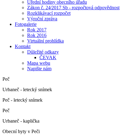
Úřední hodiny obecního úřadu
Zákon č. 24⁄2017 Sb - rozpočtová odpovědnost
Rozklikávací rozpočet
Výroční zpráva
Fotogalerie
Rok 2017
Rok 2016
Virtuální prohlídka
Kontakt
Důležité odkazy
ČEVAK
Mapa webu
Napište nám
Peč
Urbaneč - letecký snímek
Peč - letecký snímek
Peč
Urbaneč - kaplička
Obecní byty v Peči