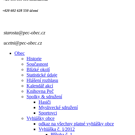
+420 602 628 550 účetní
starosta@pec-obec.cz
ucetni@pec-obec.cz
Obec
Historie
Současnost
Blízké okolí
Statistické údaje
Hlášení rozhlasu
Kalendář akcí
Knihovna Peč
Spolky & sdružení
Hasiči
Myslivecké sdružení
Sportovci
Vyhlášky obce
odkaz na všechny platné vyhlášky obce
Vyhláška č. 1⁄2012
Příloha č. 1