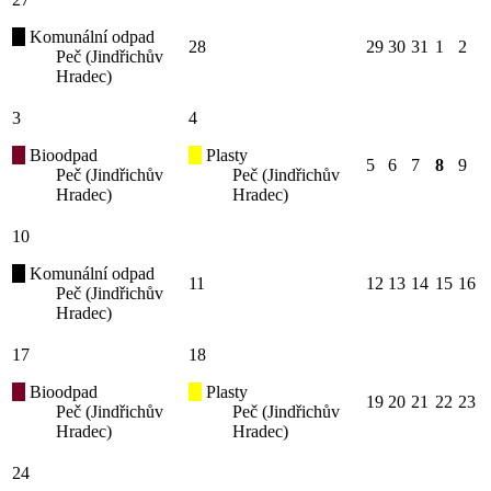
Komunální odpad
28
29
30
31
1
2
Peč (Jindřichův
Hradec)
3
4
Bioodpad
Plasty
5
6
7
8
9
Peč (Jindřichův
Peč (Jindřichův
Hradec)
Hradec)
10
Komunální odpad
11
12
13
14
15
16
Peč (Jindřichův
Hradec)
17
18
Bioodpad
Plasty
19
20
21
22
23
Peč (Jindřichův
Peč (Jindřichův
Hradec)
Hradec)
24