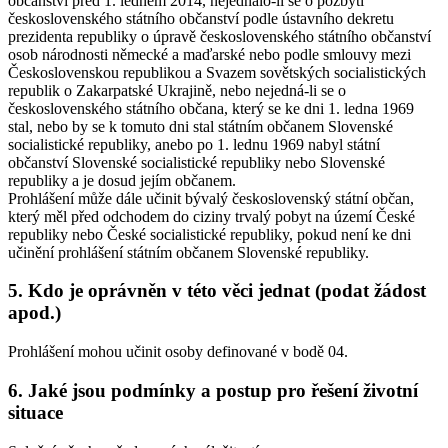
občanství před 1. lednem 2014, nejednalo-li se o pozbytí
československého státního občanství podle ústavního dekretu
prezidenta republiky o úpravě československého státního občanství
osob národnosti německé a maďarské nebo podle smlouvy mezi
Československou republikou a Svazem sovětských socialistických
republik o Zakarpatské Ukrajině, nebo nejedná-li se o
československého státního občana, který se ke dni 1. ledna 1969
stal, nebo by se k tomuto dni stal státním občanem Slovenské
socialistické republiky, anebo po 1. lednu 1969 nabyl státní
občanství Slovenské socialistické republiky nebo Slovenské
republiky a je dosud jejím občanem.
Prohlášení může dále učinit bývalý československý státní občan,
který měl před odchodem do ciziny trvalý pobyt na území České
republiky nebo České socialistické republiky, pokud není ke dni
učinění prohlášení státním občanem Slovenské republiky.
5. Kdo je oprávněn v této věci jednat (podat žádost
apod.)
Prohlášení mohou učinit osoby definované v bodě 04.
6. Jaké jsou podmínky a postup pro řešení životní
situace