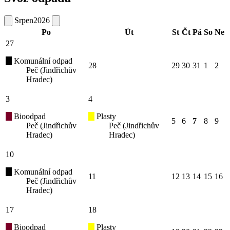
Srpen
2026
Po
Út
St
Čt
Pá
So
Ne
27
Komunální odpad
28
29
30
31
1
2
Peč (Jindřichův
Hradec)
3
4
Bioodpad
Plasty
5
6
7
8
9
Peč (Jindřichův
Peč (Jindřichův
Hradec)
Hradec)
10
Komunální odpad
11
12
13
14
15
16
Peč (Jindřichův
Hradec)
17
18
Bioodpad
Plasty