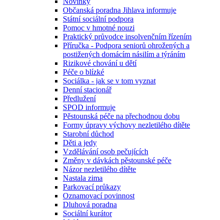
Novinky
Občanská poradna Jihlava informuje
Státní sociální podpora
Pomoc v hmotné nouzi
Praktický průvodce insolvenčním řízením
Příručka - Podpora seniorů ohrožených a
postižených domácím násilím a týráním
Rizikové chování u dětí
Péče o blízké
Sociálka - jak se v tom vyznat
Denní stacionář
Předlužení
SPOD informuje
Pěstounská péče na přechodnou dobu
Formy úpravy výchovy nezletilého dítěte
Starobní důchod
Děti a jedy
Vzdělávání osob pečujících
Změny v dávkách pěstounské péče
Názor nezletilého dítěte
Nastala zima
Parkovací průkazy
Oznamovací povinnost
Dluhová poradna
Sociální kurátor