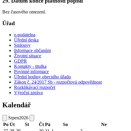
29. Datum konce platnosti popisu
Bez časového omezení.
Úřad
e-podatelna
Úřední deska
Smlouvy
Informace občanům
Životní situace
GDPR
Kontakty - titulka
Povinné informace
Úřední hodiny obecního úřadu
Zákon č. 24⁄2017 Sb - rozpočtová odpovědnost
Rozklikávací rozpočet
Výroční zpráva
Kalendář
Srpen
2026
Po
Út
St
Čt
Pá
So
Ne
27
28
29
30
31
1
2