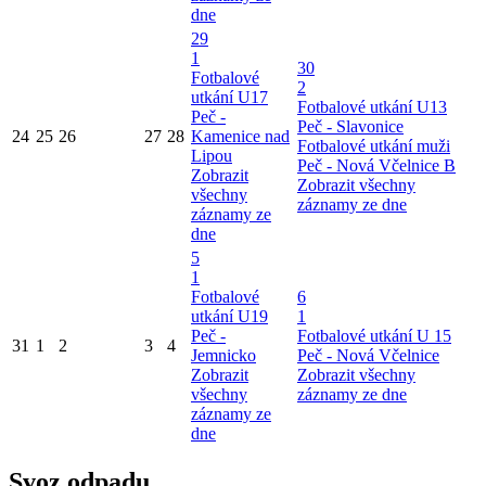
dne
29
1
30
Fotbalové
2
utkání U17
Fotbalové utkání U13
Peč -
Peč - Slavonice
24
25
26
27
28
Kamenice nad
Fotbalové utkání muži
Lipou
Peč - Nová Včelnice B
Zobrazit
Zobrazit všechny
všechny
záznamy ze dne
záznamy ze
dne
5
1
Fotbalové
6
utkání U19
1
Peč -
Fotbalové utkání U 15
31
1
2
3
4
Jemnicko
Peč - Nová Včelnice
Zobrazit
Zobrazit všechny
všechny
záznamy ze dne
záznamy ze
dne
Svoz odpadu