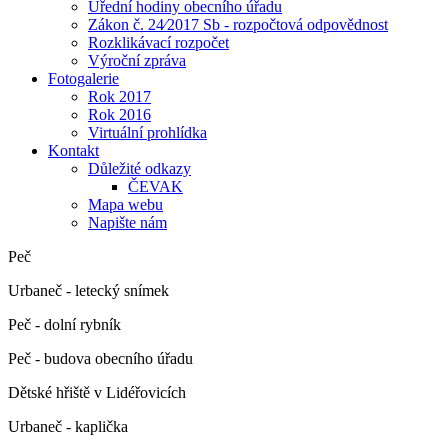
Úřední hodiny obecního úřadu
Zákon č. 24⁄2017 Sb - rozpočtová odpovědnost
Rozklikávací rozpočet
Výroční zpráva
Fotogalerie
Rok 2017
Rok 2016
Virtuální prohlídka
Kontakt
Důležité odkazy
ČEVAK
Mapa webu
Napište nám
Peč
Urbaneč - letecký snímek
Peč - dolní rybník
Peč - budova obecního úřadu
Dětské hřiště v Lidéřovicích
Urbaneč - kaplička