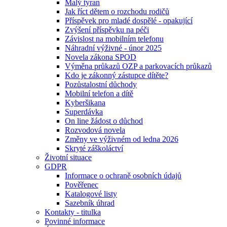
Malý tyran
Jak říct dětem o rozchodu rodičů
Příspěvek pro mladé dospělé - opakující
Zvýšení příspěvku na péči
Závislost na mobilním telefonu
Náhradní výživné - únor 2025
Novela zákona SPOD
Výměna průkazů OZP a parkovacích průkazů
Kdo je zákonný zástupce dítěte?
Pozůstalostní důchody
Mobilní telefon a dítě
Kyberšikana
Superdávka
On line žádost o důchod
Rozvodová novela
Změny ve výživném od ledna 2026
Skryté záškoláctví
Životní situace
GDPR
Informace o ochraně osobních údajů
Pověřenec
Katalogové listy
Sazebník úhrad
Kontakty - titulka
Povinné informace