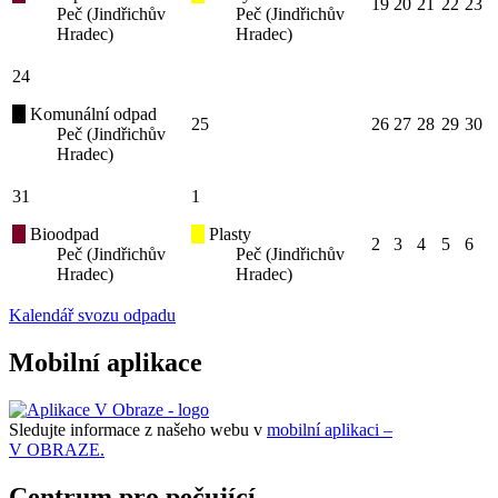
19
20
21
22
23
Peč (Jindřichův
Peč (Jindřichův
Hradec)
Hradec)
24
Komunální odpad
25
26
27
28
29
30
Peč (Jindřichův
Hradec)
31
1
Bioodpad
Plasty
2
3
4
5
6
Peč (Jindřichův
Peč (Jindřichův
Hradec)
Hradec)
Kalendář svozu odpadu
Mobilní aplikace
Sledujte informace z našeho webu v
mobilní aplikaci –
V OBRAZE.
Centrum pro pečující