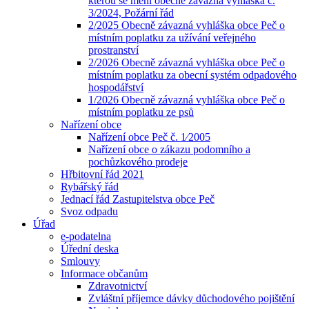
kterou se mění obecně závazná vyhláška č.
3/2024, Požární řád
2/2025 Obecně závazná vyhláška obce Peč o
místním poplatku za užívání veřejného
prostranství
2/2026 Obecně závazná vyhláška obce Peč o
místním poplatku za obecní systém odpadového
hospodářství
1/2026 Obecně závazná vyhláška obce Peč o
místním poplatku ze psů
Nařízení obce
Nařízení obce Peč č. 1⁄2005
Nařízení obce o zákazu podomního a
pochůzkového prodeje
Hřbitovní řád 2021
Rybářský řád
Jednací řád Zastupitelstva obce Peč
Svoz odpadu
Úřad
e-podatelna
Úřední deska
Smlouvy
Informace občanům
Zdravotnictví
Zvláštní příjemce dávky důchodového pojištění