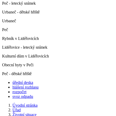
Peč - letecký snímek
Urbaneč - dětské hřiště
Urbaneč
Peč
Rybník v Lidéřovicích
Lidéřovice - letecký snímek
Kulturní dům v Lidéřovicích
Obecní byty v Peči
Peč - dětské hřiště
úřední deska
hlášení rozhlasu
rozpočet
svoz odpadu
Úvodní stránka
Úřad
Životní situace