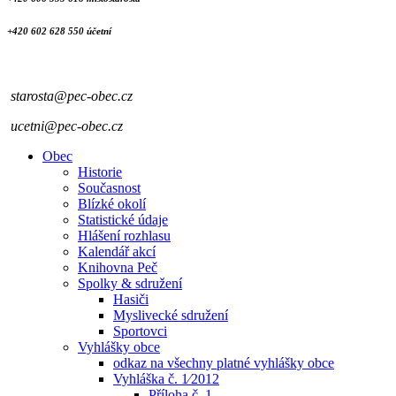
+420 602 628 550 účetní
starosta@pec-obec.cz
ucetni@pec-obec.cz
Obec
Historie
Současnost
Blízké okolí
Statistické údaje
Hlášení rozhlasu
Kalendář akcí
Knihovna Peč
Spolky & sdružení
Hasiči
Myslivecké sdružení
Sportovci
Vyhlášky obce
odkaz na všechny platné vyhlášky obce
Vyhláška č. 1⁄2012
Příloha č. 1