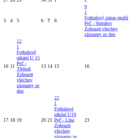
9
1
Fotbalový zápas mužů
3
4
5
6
7
8
Peč - Strmilov
Zobrazit všechny
záznamy ze dne
12
1
Fotbalové
utkání U 15
Peč -
10
11
13
14
15
16
Třeboň
Zobrazit
všechny
záznamy ze
dne
22
1
Fotbalové
utkání U19
17
18
19
20
21
Peč - Lípa
23
Zobrazit
všechny
záznamy ze