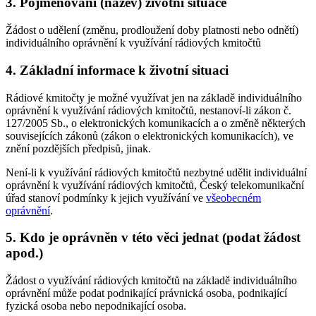
3. Pojmenování (název) životní situace
Žádost o udělení (změnu, prodloužení doby platnosti nebo odnětí)
individuálního oprávnění k využívání rádiových kmitočtů
4. Základní informace k životní situaci
Rádiové kmitočty je možné využívat jen na základě individuálního
oprávnění k využívání rádiových kmitočtů, nestanoví-li zákon č.
127/2005 Sb., o elektronických komunikacích a o změně některých
souvisejících zákonů (zákon o elektronických komunikacích), ve
znění pozdějších předpisů, jinak.
Není-li k využívání rádiových kmitočtů nezbytné udělit individuální
oprávnění k využívání rádiových kmitočtů, Český telekomunikační
úřad stanoví podmínky k jejich využívání ve
všeobecném
oprávnění
.
5. Kdo je oprávněn v této věci jednat (podat žádost
apod.)
Žádost o využívání rádiových kmitočtů na základě individuálního
oprávnění může podat podnikající právnická osoba, podnikající
fyzická osoba nebo nepodnikající osoba.