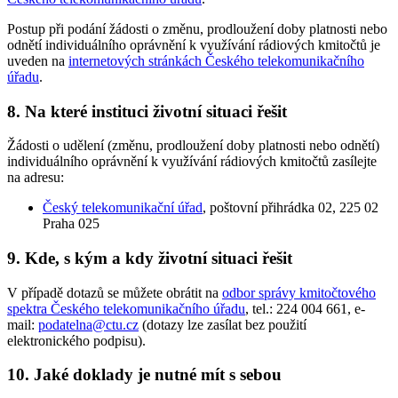
Postup při podání žádosti o změnu, prodloužení doby platnosti nebo
odnětí individuálního oprávnění k využívání rádiových kmitočtů je
uveden na
internetových stránkách Českého telekomunikačního
úřadu
.
8. Na které instituci životní situaci řešit
Žádosti o udělení (změnu, prodloužení doby platnosti nebo odnětí)
individuálního oprávnění k využívání rádiových kmitočtů zasílejte
na adresu:
Český telekomunikační úřad
, poštovní přihrádka 02, 225 02
Praha 025
9. Kde, s kým a kdy životní situaci řešit
V případě dotazů se můžete obrátit na
odbor správy kmitočtového
spektra Českého telekomunikačního úřadu
, tel.: 224 004 661, e-
mail:
podatelna@ctu.cz
(dotazy lze zasílat bez použití
elektronického podpisu).
10. Jaké doklady je nutné mít s sebou