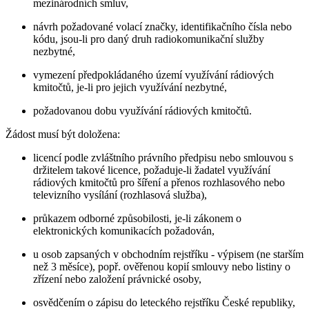
mezinárodních smluv,
návrh požadované volací značky, identifikačního čísla nebo
kódu, jsou-li pro daný druh radiokomunikační služby
nezbytné,
vymezení předpokládaného území využívání rádiových
kmitočtů, je-li pro jejich využívání nezbytné,
požadovanou dobu využívání rádiových kmitočtů.
Žádost musí být doložena:
licencí podle zvláštního právního předpisu nebo smlouvou s
držitelem takové licence, požaduje-li žadatel využívání
rádiových kmitočtů pro šíření a přenos rozhlasového nebo
televizního vysílání (rozhlasová služba),
průkazem odborné způsobilosti, je-li zákonem o
elektronických komunikacích požadován,
u osob zapsaných v obchodním rejstříku - výpisem (ne starším
než 3 měsíce), popř. ověřenou kopií smlouvy nebo listiny o
zřízení nebo založení právnické osoby,
osvědčením o zápisu do leteckého rejstříku České republiky,