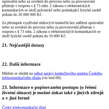
oprávnění nebo za uvedení do provozu nebo za provozování
přístroje v rozporu s § 73 odst. 2 zákona o elektronických
komunikacích se uloží právnické nebo podnikající fyzické osobě
pokuta do 20 000 000 Kč.
Za přestupek využívání rádiových kmitočtů bez udělení oprávnění
nebo za uvedení do provozu nebo za provozování přístroje v
rozporu s § 73 odst. 2 zákona o elektronických komunikacích se
uloží fyzické osobě pokuta do 10 000 Kč.
21. Nejčastější dotazy
22. Další informace
Můžete se obrátit na
odbor správy kmitočtového spektra Českého
telekomunikačního úřadu
(viz bod 09).
23. Informace o popisovaném postupu (o řešení
životní situace) je možné získat také z jiných zdrojů
a v jiné formě
Český telekomunikační úřad