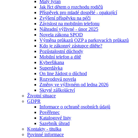
Malý tyran
Jak říct dětem o rozchodu rodičů
Příspěvek pro mladé dospělé - opakující
Zvýšení příspěvku na péči
Závislost na mobilním telefonu
Náhradní výživné - únor 2025
Novela zákona SPOD
Výměna průkazů OZP a parkovacích průkazů
Kdo je zákonný zástupce dítěte?
Pozůstalostní důchody
Mobilní telefon a dítě
Kyberšikana
Superdávka
On line žádost o důchod
Rozvodová novela
Změny ve výživném od ledna 2026
Skryté záškoláctví
Životní situace
GDPR
Informace o ochraně osobních údajů
Pověřenec
Katalogové listy
Sazebník úhrad
Kontakty - titulka
Povinné informace