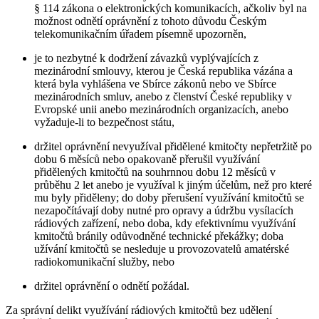
§ 114 zákona o elektronických komunikacích, ačkoliv byl na
možnost odnětí oprávnění z tohoto důvodu Českým
telekomunikačním úřadem písemně upozorněn,
je to nezbytné k dodržení závazků vyplývajících z
mezinárodní smlouvy, kterou je Česká republika vázána a
která byla vyhlášena ve Sbírce zákonů nebo ve Sbírce
mezinárodních smluv, anebo z členství České republiky v
Evropské unii anebo mezinárodních organizacích, anebo
vyžaduje-li to bezpečnost státu,
držitel oprávnění nevyužíval přidělené kmitočty nepřetržitě po
dobu 6 měsíců nebo opakovaně přerušil využívání
přidělených kmitočtů na souhrnnou dobu 12 měsíců v
průběhu 2 let anebo je využíval k jiným účelům, než pro které
mu byly přiděleny; do doby přerušení využívání kmitočtů se
nezapočítávají doby nutné pro opravy a údržbu vysílacích
rádiových zařízení, nebo doba, kdy efektivnímu využívání
kmitočtů bránily odůvodněné technické překážky; doba
užívání kmitočtů se nesleduje u provozovatelů amatérské
radiokomunikační služby, nebo
držitel oprávnění o odnětí požádal.
Za správní delikt využívání rádiových kmitočtů bez udělení