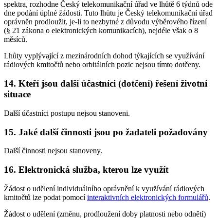
spektra, rozhodne Český telekomunikační úřad ve lhůtě 6 týdnů ode
dne podání úplné žádosti. Tuto lhůtu je Český telekomunikační úřad
oprávněn prodloužit, je-li to nezbytné z důvodu výběrového řízení
(§ 21 zákona o elektronických komunikacích), nejdéle však o 8
měsíců.
Lhůty vyplývající z mezinárodních dohod týkajících se využívání
rádiových kmitočtů nebo orbitálních pozic nejsou tímto dotčeny.
14. Kteří jsou další účastníci (dotčení) řešení životní
situace
Další účastníci postupu nejsou stanoveni.
15. Jaké další činnosti jsou po žadateli požadovány
Další činnosti nejsou stanoveny.
16. Elektronická služba, kterou lze využít
Žádost o udělení individuálního oprávnění k využívání rádiových
kmitočtů lze podat pomocí
interaktivních elektronických formulářů
.
Žádost o udělení (změnu, prodloužení doby platnosti nebo odnětí)