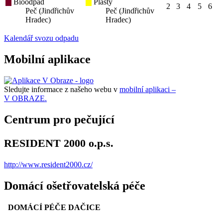
Bioodpad
Plasty
2
3
4
5
6
Peč (Jindřichův
Peč (Jindřichův
Hradec)
Hradec)
Kalendář svozu odpadu
Mobilní aplikace
Sledujte informace z našeho webu v
mobilní aplikaci –
V OBRAZE.
Centrum pro pečující
RESIDENT 2000 o.p.s.
http://www.resident2000.cz/
Domácí ošetřovatelská péče
DOMÁCÍ PÉČE DAČICE