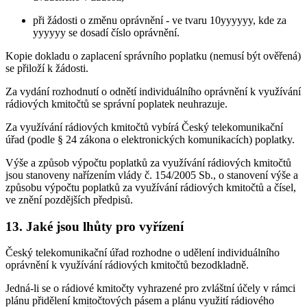
při žádosti o změnu oprávnění - ve tvaru 10yyyyyy, kde za
yyyyyy se dosadí číslo oprávnění.
Kopie dokladu o zaplacení správního poplatku (nemusí být ověřená)
se přiloží k žádosti.
Za vydání rozhodnutí o odnětí individuálního oprávnění k využívání
rádiových kmitočtů se správní poplatek neuhrazuje.
Za využívání rádiových kmitočtů vybírá Český telekomunikační
úřad (podle § 24 zákona o elektronických komunikacích) poplatky.
Výše a způsob výpočtu poplatků za využívání rádiových kmitočtů
jsou stanoveny nařízením vlády č. 154/2005 Sb., o stanovení výše a
způsobu výpočtu poplatků za využívání rádiových kmitočtů a čísel,
ve znění pozdějších předpisů.
13. Jaké jsou lhůty pro vyřízení
Český telekomunikační úřad rozhodne o udělení individuálního
oprávnění k využívání rádiových kmitočtů bezodkladně.
Jedná-li se o rádiové kmitočty vyhrazené pro zvláštní účely v rámci
plánu přidělení kmitočtových pásem a plánu využití rádiového