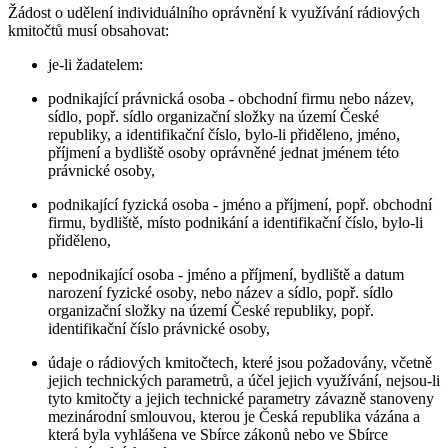
Žádost o udělení individuálního oprávnění k využívání rádiových
kmitočtů musí obsahovat:
je-li žadatelem:
podnikající právnická osoba - obchodní firmu nebo název,
sídlo, popř. sídlo organizační složky na území České
republiky, a identifikační číslo, bylo-li přiděleno, jméno,
příjmení a bydliště osoby oprávněné jednat jménem této
právnické osoby,
podnikající fyzická osoba - jméno a příjmení, popř. obchodní
firmu, bydliště, místo podnikání a identifikační číslo, bylo-li
přiděleno,
nepodnikající osoba - jméno a příjmení, bydliště a datum
narození fyzické osoby, nebo název a sídlo, popř. sídlo
organizační složky na území České republiky, popř.
identifikační číslo právnické osoby,
údaje o rádiových kmitočtech, které jsou požadovány, včetně
jejich technických parametrů, a účel jejich využívání, nejsou-li
tyto kmitočty a jejich technické parametry závazně stanoveny
mezinárodní smlouvou, kterou je Česká republika vázána a
která byla vyhlášena ve Sbírce zákonů nebo ve Sbírce