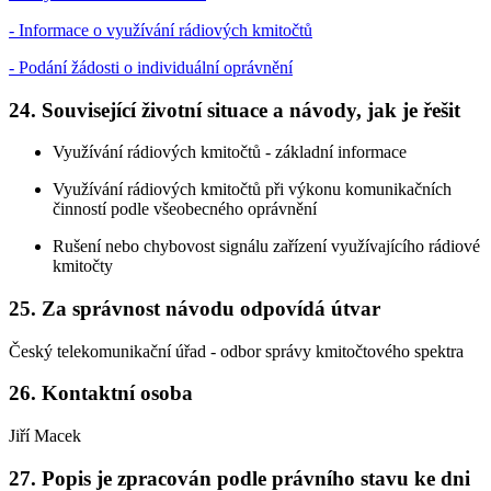
- Informace o využívání rádiových kmitočtů
- Podání žádosti o individuální oprávnění
24. Související životní situace a návody, jak je řešit
Využívání rádiových kmitočtů - základní informace
Využívání rádiových kmitočtů při výkonu komunikačních
činností podle všeobecného oprávnění
Rušení nebo chybovost signálu zařízení využívajícího rádiové
kmitočty
25. Za správnost návodu odpovídá útvar
Český telekomunikační úřad - odbor správy kmitočtového spektra
26. Kontaktní osoba
Jiří Macek
27. Popis je zpracován podle právního stavu ke dni