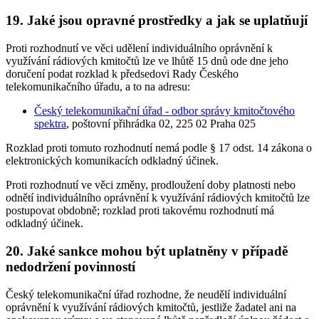
19. Jaké jsou opravné prostředky a jak se uplatňují
Proti rozhodnutí ve věci udělení individuálního oprávnění k
využívání rádiových kmitočtů lze ve lhůtě 15 dnů ode dne jeho
doručení podat rozklad k předsedovi Rady Českého
telekomunikačního úřadu, a to na adresu:
Český telekomunikační úřad - odbor správy kmitočtového
spektra
, poštovní přihrádka 02, 225 02 Praha 025
Rozklad proti tomuto rozhodnutí nemá podle § 17 odst. 14 zákona o
elektronických komunikacích odkladný účinek.
Proti rozhodnutí ve věci změny, prodloužení doby platnosti nebo
odnětí individuálního oprávnění k využívání rádiových kmitočtů lze
postupovat obdobně; rozklad proti takovému rozhodnutí má
odkladný účinek.
20. Jaké sankce mohou být uplatněny v případě
nedodržení povinností
Český telekomunikační úřad rozhodne, že neudělí individuální
oprávnění k využívání rádiových kmitočtů, jestliže žadatel ani na