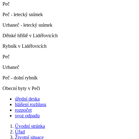
Peč
Peč - letecký snímek
Urbaneč - letecký snímek
Dětské hřiště v Lidéřovicích
Rybník v Lidéřovicích
Peč
Urbaneč
Peč - dolní rybník
Obecní byty v Peči
úřední deska
hlášení rozhlasu
rozpočet
svoz odpadu
Úvodní stránka
Úřad
Životní situace