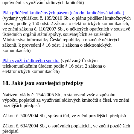
oprávnění k využívání rádiových kmitočtů)
Plán přidělení kmitočtových pásem (národní kmitočtová tabulka)
(vydaný vyhláškou č. 105/2010 Sb., o plánu přidělení kmitočtových
pásem, podle § 150 odst. 2 zákona o elektronických komunikacích,
ve znění zákona č. 110/2007 Sb., o některých opatřeních v soustavě
ústředních orgánů státní správy, souvisejících se zrušením
Ministerstva informatiky České republiky a o změně některých
zákonů, k provedení § 16 odst. 1 zákona o elektronických
komunikacích)
Plán využití rádiového spektra
(vydávaný Českým
telekomunikačním úřadem podle § 16 odst. 2 zákona o
elektronických komunikacích)
18. Jaké jsou související předpisy
Nařízení vlády č. 154/2005 Sb., o stanovení výše a způsobu
výpočtu poplatků za využívání rádiových kmitočtů a čísel, ve znění
pozdějších předpisů
Zákon č. 500/2004 Sb., správní řád, ve znění pozdějších předpisů
Zákon č. 634/2004 Sb., o správních poplatcích, ve znění pozdějších
předpisů