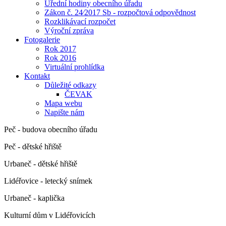
Úřední hodiny obecního úřadu
Zákon č. 24⁄2017 Sb - rozpočtová odpovědnost
Rozklikávací rozpočet
Výroční zpráva
Fotogalerie
Rok 2017
Rok 2016
Virtuální prohlídka
Kontakt
Důležité odkazy
ČEVAK
Mapa webu
Napište nám
Peč - budova obecního úřadu
Peč - dětské hřiště
Urbaneč - dětské hřiště
Lidéřovice - letecký snímek
Urbaneč - kaplička
Kulturní dům v Lidéřovicích