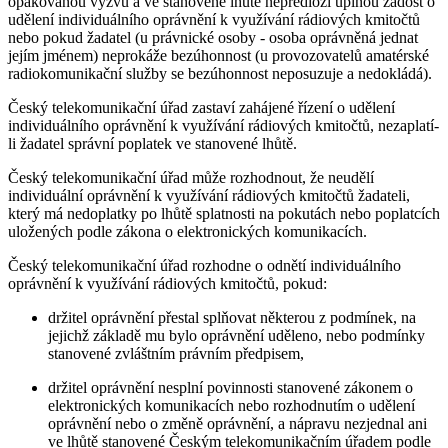
opakovanou výzvu a ve stanovené lhůtě nepředloží úplnou žádost o
udělení individuálního oprávnění k využívání rádiových kmitočtů
nebo pokud žadatel (u právnické osoby - osoba oprávněná jednat
jejím jménem) neprokáže bezúhonnost (u provozovatelů amatérské
radiokomunikační služby se bezúhonnost neposuzuje a nedokládá).
Český telekomunikační úřad zastaví zahájené řízení o udělení
individuálního oprávnění k využívání rádiových kmitočtů, nezaplatí-
li žadatel správní poplatek ve stanovené lhůtě.
Český telekomunikační úřad může rozhodnout, že neudělí
individuální oprávnění k využívání rádiových kmitočtů žadateli,
který má nedoplatky po lhůtě splatnosti na pokutách nebo poplatcích
uložených podle zákona o elektronických komunikacích.
Český telekomunikační úřad rozhodne o odnětí individuálního
oprávnění k využívání rádiových kmitočtů, pokud:
držitel oprávnění přestal splňovat některou z podmínek, na
jejichž základě mu bylo oprávnění uděleno, nebo podmínky
stanovené zvláštním právním předpisem,
držitel oprávnění nesplní povinnosti stanovené zákonem o
elektronických komunikacích nebo rozhodnutím o udělení
oprávnění nebo o změně oprávnění, a nápravu nezjednal ani
ve lhůtě stanovené Českým telekomunikačním úřadem podle