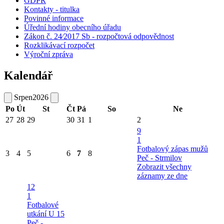
GDPR
Kontakty - titulka
Povinné informace
Úřední hodiny obecního úřadu
Zákon č. 24⁄2017 Sb - rozpočtová odpovědnost
Rozklikávací rozpočet
Výroční zpráva
Kalendář
Srpen
2026
Po
Út
St
Čt
Pá
So
Ne
27
28
29
30
31
1
2
9
1
Fotbalový zápas mužů
3
4
5
6
7
8
Peč - Strmilov
Zobrazit všechny
záznamy ze dne
12
1
Fotbalové
utkání U 15
Peč -