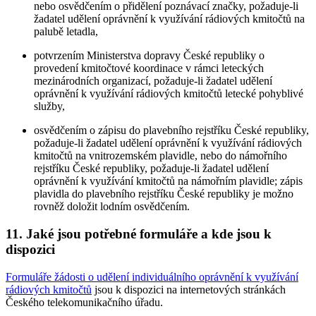
nebo osvědčením o přidělení poznávací značky, požaduje-li
žadatel udělení oprávnění k využívání rádiových kmitočtů na
palubě letadla,
potvrzením Ministerstva dopravy České republiky o
provedení kmitočtové koordinace v rámci leteckých
mezinárodních organizací, požaduje-li žadatel udělení
oprávnění k využívání rádiových kmitočtů letecké pohyblivé
služby,
osvědčením o zápisu do plavebního rejstříku České republiky,
požaduje-li žadatel udělení oprávnění k využívání rádiových
kmitočtů na vnitrozemském plavidle, nebo do námořního
rejstříku České republiky, požaduje-li žadatel udělení
oprávnění k využívání kmitočtů na námořním plavidle; zápis
plavidla do plavebního rejstříku České republiky je možno
rovněž doložit lodním osvědčením.
11. Jaké jsou potřebné formuláře a kde jsou k
dispozici
Formuláře žádosti o udělení individuálního oprávnění k využívání
rádiových kmitočtů
jsou k dispozici na internetových stránkách
Českého telekomunikačního úřadu.