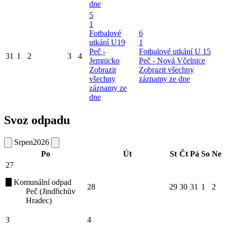
dne
5
1
Fotbalové
6
utkání U19
1
Peč -
Fotbalové utkání U 15
31
1
2
3
4
Jemnicko
Peč - Nová Včelnice
Zobrazit
Zobrazit všechny
všechny
záznamy ze dne
záznamy ze
dne
Svoz odpadu
Srpen
2026
Po
Út
St
Čt
Pá
So
Ne
27
Komunální odpad
28
29
30
31
1
2
Peč (Jindřichův
Hradec)
3
4