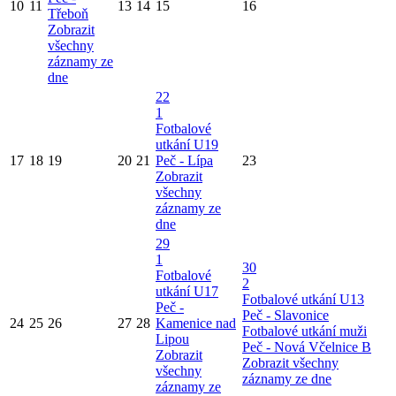
10
11
13
14
15
16
Třeboň
Zobrazit
všechny
záznamy ze
dne
22
1
Fotbalové
utkání U19
17
18
19
20
21
Peč - Lípa
23
Zobrazit
všechny
záznamy ze
dne
29
1
30
Fotbalové
2
utkání U17
Fotbalové utkání U13
Peč -
Peč - Slavonice
24
25
26
27
28
Kamenice nad
Fotbalové utkání muži
Lipou
Peč - Nová Včelnice B
Zobrazit
Zobrazit všechny
všechny
záznamy ze dne
záznamy ze