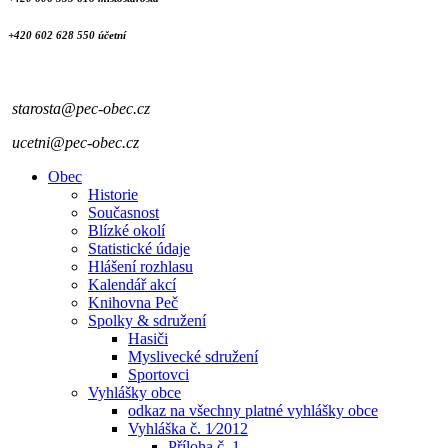
+420 602 628 550 účetní
starosta@pec-obec.cz
ucetni@pec-obec.cz
Obec
Historie
Současnost
Blízké okolí
Statistické údaje
Hlášení rozhlasu
Kalendář akcí
Knihovna Peč
Spolky & sdružení
Hasiči
Myslivecké sdružení
Sportovci
Vyhlášky obce
odkaz na všechny platné vyhlášky obce
Vyhláška č. 1⁄2012
Příloha č. 1