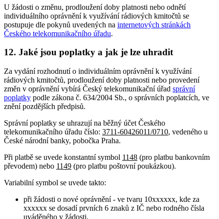
U žádosti o změnu, prodloužení doby platnosti nebo odnětí
individuálního oprávnění k využívání rádiových kmitočtů se
postupuje dle pokynů uvedených na
internetových stránkách
Českého telekomunikačního úřadu
.
12. Jaké jsou poplatky a jak je lze uhradit
Za vydání rozhodnutí o individuálním oprávnění k využívání
rádiových kmitočtů, prodloužení doby platnosti nebo provedení
změn v oprávnění vybírá Český telekomunikační úřad
správní
poplatky
podle zákona č. 634/2004 Sb., o správních poplatcích, ve
znění pozdějších předpisů.
Správní poplatky se uhrazují na běžný účet Českého
telekomunikačního úřadu číslo:
3711-60426011/0710
, vedeného u
České národní banky, pobočka Praha.
Při platbě se uvede konstantní symbol
1148
(pro platbu bankovním
převodem) nebo
1149
(pro platbu poštovní poukázkou).
Variabilní symbol se uvede takto:
při žádosti o nové oprávnění - ve tvaru 10xxxxxx, kde za
xxxxxx se dosadí prvních 6 znaků z IČ nebo rodného čísla
uváděného v žádosti,