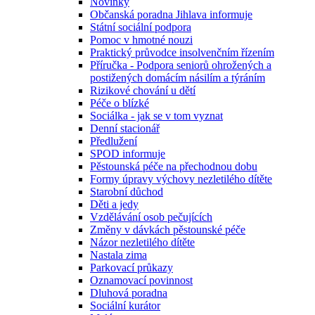
Novinky
Občanská poradna Jihlava informuje
Státní sociální podpora
Pomoc v hmotné nouzi
Praktický průvodce insolvenčním řízením
Příručka - Podpora seniorů ohrožených a
postižených domácím násilím a týráním
Rizikové chování u dětí
Péče o blízké
Sociálka - jak se v tom vyznat
Denní stacionář
Předlužení
SPOD informuje
Pěstounská péče na přechodnou dobu
Formy úpravy výchovy nezletilého dítěte
Starobní důchod
Děti a jedy
Vzdělávání osob pečujících
Změny v dávkách pěstounské péče
Názor nezletilého dítěte
Nastala zima
Parkovací průkazy
Oznamovací povinnost
Dluhová poradna
Sociální kurátor