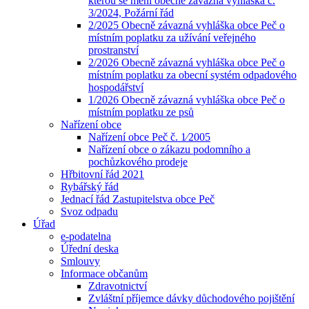
kterou se mění obecně závazná vyhláška č.
3/2024, Požární řád
2/2025 Obecně závazná vyhláška obce Peč o
místním poplatku za užívání veřejného
prostranství
2/2026 Obecně závazná vyhláška obce Peč o
místním poplatku za obecní systém odpadového
hospodářství
1/2026 Obecně závazná vyhláška obce Peč o
místním poplatku ze psů
Nařízení obce
Nařízení obce Peč č. 1⁄2005
Nařízení obce o zákazu podomního a
pochůzkového prodeje
Hřbitovní řád 2021
Rybářský řád
Jednací řád Zastupitelstva obce Peč
Svoz odpadu
Úřad
e-podatelna
Úřední deska
Smlouvy
Informace občanům
Zdravotnictví
Zvláštní příjemce dávky důchodového pojištění