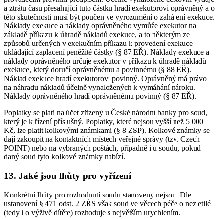
a ztrátu času přesahující tuto částku hradí exekutorovi oprávněný a o
této skutečnosti musí být poučen ve vyrozumění o zahájení exekuce.
Náklady exekuce a náklady oprávněného vymůže exekutor na
základě příkazu k úhradě nákladů exekuce, a to některým ze
způsobů určených v exekučním příkazu k provedení exekuce
ukládající zaplacení peněžité částky (§ 87 EŘ). Náklady exekuce a
náklady oprávněného určuje exekutor v příkazu k úhradě nákladů
exekuce, který doručí oprávněnému a povinnému (§ 88 EŘ).
Náklad exekuce hradí exekutorovi povinný. Oprávněný má právo
na náhradu nákladů účelně vynaložených k vymáhání nároku.
Náklady oprávněného hradí oprávněnému povinný (§ 87 EŘ).
Poplatky se platí na účet zřízený u České národní banky pro soud,
který je k řízení příslušný. Poplatky, které nejsou vyšší než 5 000
Kč, lze platit kolkovými známkami (§ 8 ZSP). Kolkové známky se
dají zakoupit na kontaktních místech veřejné správy (tzv. Czech
POINT) nebo na vybraných poštách, případně i u soudu, pokud
daný soud tyto kolkové známky nabízí.
13. Jaké jsou lhůty pro vyřízení
Konkrétní lhůty pro rozhodnutí soudu stanoveny nejsou. Dle
ustanovení § 471 odst. 2 ZŘS však soud ve věcech péče o nezletilé
(tedy i o výživě dítěte) rozhoduje s největším urychlením.