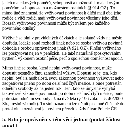
jejích majetkových poměrů, schopností a možností k majetkovým
poměrům, schopnostem a možnostem ostatních (§ 914 OZ). To
mimo jiné znamená, že vyživovací povinnost k dítěti mají oba jeho
rodiče a vůči rodiči mají vyživovací povinnost všechny jeho děti.
Rozsah vyživovací povinnosti může být ovšem pro každého
povinného odlišný.
Výživné se plní v pravidelných dávkách a je splatné vždy na měsíc
dopředu, ledaže soud rozhodl jinak nebo se osoba výživou povinná
dohodla s osobou oprávněnou jinak (§ 921 OZ). Plnění výživného
lze poskytovat nejen v penězích, ale také naturálně (poskytováním
bydlení, výkonem osobní péče, péčí o společnou domácnost apod.).
Mimo jiné se osoba, která neplní vyživovací povinnost, může
dopustit trestného činu zanedbání výživy. Dopustí se jej ten, kdo
neplní, byť i z nedbalosti, svou zákonnou povinnost vyživovat nebo
zaopatřovat jiného po dobu delší než čtyři měsíce, a bude potrestán
odnětím svobody až na jeden rok. Ten, kdo se úmyslně vyhýbá
takové své zákonné povinnosti po dobu delší než čtyři měsíce, bude
potrestán odnětím svobody až na dvě léta (§ 196 zákona č. 40/2009
Sb., trestní zákoník). Trestní oznámení lze učinit písemně či ústně do
protokolu a oznámení je povinen převzít každý útvar Policie ČR.
5. Kdo je oprávněn v této věci jednat (podat žádost
apod.)