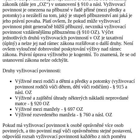
zákoník (dále jen „OZ“) v ustanovení § 910 a násl. Vyživovací
povinnost je omezena na příbuzné v řadě přímé (mezi předky a
potomky) a nezáleží na tom, jaký je stupeň příbuzenství ani jaká je
jeho právní povaha. Platí ovšem, že pokud může vyživovací
povinnost plnit generačně bližší příbuzný, nevzniká vyživovací
povinnost vzdálenějšímu příbuznému (§ 910 OZ). Výčet
jednotlivých druhů vyživovacích povinností v OZ je taxativní
(úplný) a nelze jej nad rámec zákona rozšiřovat o další druhy. Není
ovšem vyloučené dobrovolné poskytování výživy nad rámec
zákona. Právní úprava výživného je kogentní. To znamená, že se od
ustanovení zákona nelze odchýlit.
Druhy vyživovací povinnosti:
Výživné mezi rodiči a dětmi a předky a potomky (vyživovací
povinnost rodičů vůči dětem, dětí vůči rodičům) - § 915 a
násl. OZ
Výživné a zajištění úhrady některých nákladů neprovdané
matce - § 920 OZ
Výživné mezi manžely - § 697 OZ
Výživné rozvedeného manžela - § 760 a násl. OZ
Pokud má vyživovací povinnost k osobě oprávněné více osob
povinných, a tito povinní mají vůči oprávněnému stejné postavení,
odpovídá rozsah vyživovací povinnosti každého z nich poměru