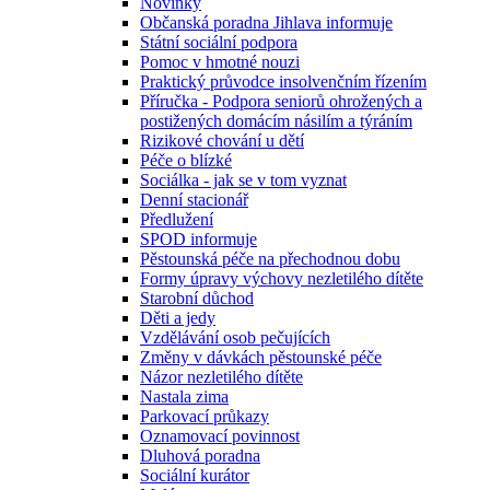
Novinky
Občanská poradna Jihlava informuje
Státní sociální podpora
Pomoc v hmotné nouzi
Praktický průvodce insolvenčním řízením
Příručka - Podpora seniorů ohrožených a
postižených domácím násilím a týráním
Rizikové chování u dětí
Péče o blízké
Sociálka - jak se v tom vyznat
Denní stacionář
Předlužení
SPOD informuje
Pěstounská péče na přechodnou dobu
Formy úpravy výchovy nezletilého dítěte
Starobní důchod
Děti a jedy
Vzdělávání osob pečujících
Změny v dávkách pěstounské péče
Názor nezletilého dítěte
Nastala zima
Parkovací průkazy
Oznamovací povinnost
Dluhová poradna
Sociální kurátor