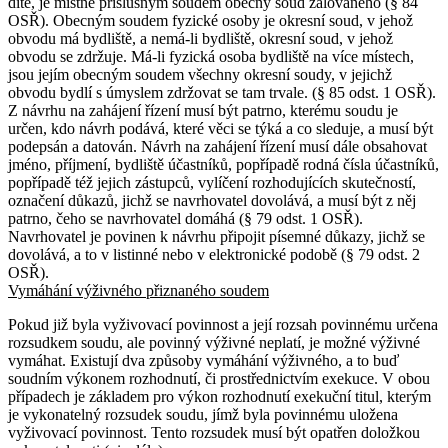
dítě, je místně příslušným soudem obecný soud žalovaného (§ 84
OSŘ). Obecným soudem fyzické osoby je okresní soud, v jehož
obvodu má bydliště, a nemá-li bydliště, okresní soud, v jehož
obvodu se zdržuje. Má-li fyzická osoba bydliště na více místech,
jsou jejím obecným soudem všechny okresní soudy, v jejichž
obvodu bydlí s úmyslem zdržovat se tam trvale. (§ 85 odst. 1 OSŘ).
Z návrhu na zahájení řízení musí být patrno, kterému soudu je
určen, kdo návrh podává, které věci se týká a co sleduje, a musí být
podepsán a datován. Návrh na zahájení řízení musí dále obsahovat
jméno, příjmení, bydliště účastníků, popřípadě rodná čísla účastníků,
popřípadě též jejich zástupců, vylíčení rozhodujících skutečností,
označení důkazů, jichž se navrhovatel dovolává, a musí být z něj
patrno, čeho se navrhovatel domáhá (§ 79 odst. 1 OSŘ).
Navrhovatel je povinen k návrhu připojit písemné důkazy, jichž se
dovolává, a to v listinné nebo v elektronické podobě (§ 79 odst. 2
OSŘ).
Vymáhání výživného přiznaného soudem
Pokud již byla vyživovací povinnost a její rozsah povinnému určena
rozsudkem soudu, ale povinný výživné neplatí, je možné výživné
vymáhat. Existují dva způsoby vymáhání výživného, a to buď
soudním výkonem rozhodnutí, či prostřednictvím exekuce. V obou
případech je základem pro výkon rozhodnutí exekuční titul, kterým
je vykonatelný rozsudek soudu, jímž byla povinnému uložena
vyživovací povinnost. Tento rozsudek musí být opatřen doložkou