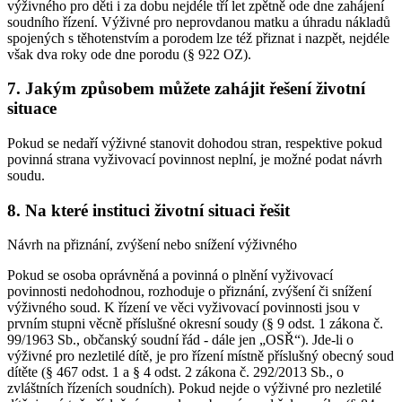
výživného pro děti i za dobu nejdéle tří let zpětně ode dne zahájení
soudního řízení. Výživné pro neprovdanou matku a úhradu nákladů
spojených s těhotenstvím a porodem lze též přiznat i nazpět, nejdéle
však dva roky ode dne porodu (§ 922 OZ).
7. Jakým způsobem můžete zahájit řešení životní
situace
Pokud se nedaří výživné stanovit dohodou stran, respektive pokud
povinná strana vyživovací povinnost neplní, je možné podat návrh
soudu.
8. Na které instituci životní situaci řešit
Návrh na přiznání, zvýšení nebo snížení výživného
Pokud se osoba oprávněná a povinná o plnění vyživovací
povinnosti nedohodnou, rozhoduje o přiznání, zvýšení či snížení
výživného soud. K řízení ve věci vyživovací povinnosti jsou v
prvním stupni věcně příslušné okresní soudy (§ 9 odst. 1 zákona č.
99/1963 Sb., občanský soudní řád - dále jen „OSŘ“). Jde-li o
výživné pro nezletilé dítě, je pro řízení místně příslušný obecný soud
dítěte (§ 467 odst. 1 a § 4 odst. 2 zákona č. 292/2013 Sb., o
zvláštních řízeních soudních). Pokud nejde o výživné pro nezletilé