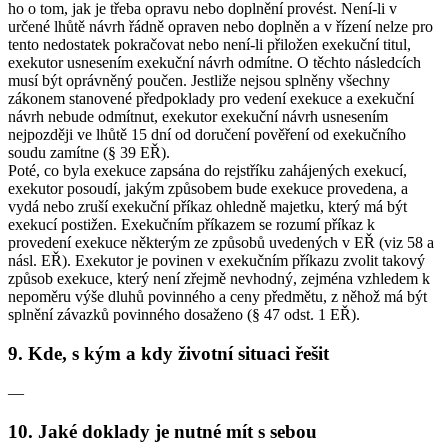
ho o tom, jak je třeba opravu nebo doplnění provést. Není-li v
určené lhůtě návrh řádně opraven nebo doplněn a v řízení nelze pro
tento nedostatek pokračovat nebo není-li přiložen exekuční titul,
exekutor usnesením exekuční návrh odmítne. O těchto následcích
musí být oprávněný poučen. Jestliže nejsou splněny všechny
zákonem stanovené předpoklady pro vedení exekuce a exekuční
návrh nebude odmítnut, exekutor exekuční návrh usnesením
nejpozději ve lhůtě 15 dní od doručení pověření od exekučního
soudu zamítne (§ 39 EŘ).
Poté, co byla exekuce zapsána do rejstříku zahájených exekucí,
exekutor posoudí, jakým způsobem bude exekuce provedena, a
vydá nebo zruší exekuční příkaz ohledně majetku, který má být
exekucí postižen. Exekučním příkazem se rozumí příkaz k
provedení exekuce některým ze způsobů uvedených v EŘ (viz 58 a
násl. EŘ). Exekutor je povinen v exekučním příkazu zvolit takový
způsob exekuce, který není zřejmě nevhodný, zejména vzhledem k
nepoměru výše dluhů povinného a ceny předmětu, z něhož má být
splnění závazků povinného dosaženo (§ 47 odst. 1 EŘ).
9. Kde, s kým a kdy životní situaci řešit
—
10. Jaké doklady je nutné mít s sebou