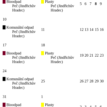
Bioodpad
Plasty
5
6
7
8
9
Peč (Jindřichův
Peč (Jindřichův
Hradec)
Hradec)
10
Komunální odpad
11
12
13
14
15
16
Peč (Jindřichův
Hradec)
17
18
Bioodpad
Plasty
19
20
21
22
23
Peč (Jindřichův
Peč (Jindřichův
Hradec)
Hradec)
24
Komunální odpad
25
26
27
28
29
30
Peč (Jindřichův
Hradec)
31
1
Bioodpad
Plasty
2
3
4
5
6