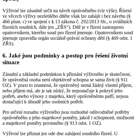
Výživné lze zásadně určit na návrh oprávněného (viz výše). Řízení
ve věcech výživy nezletilého dítěte však lze zahájit i bez návrhu (§
466 písm. c) ve spojení s § 13 zákona č. 292/2013 Sb., o zvláštních
řízeních soudních, dále jen „ZŘS“). Dítě je v řízení zastoupeno
opatrovníkem, kterého soud pro řízení jmenuje. Opatrovníkem soud
jmenuje zpravidla orgán sociálně-právní ochrany dětí (§ 469 odst. 1
ZŘS).
6. Jaké jsou podmínky a postup pro řešení životní
situace
Zásadní a základní podmínkou k přiznání výživného je skutečnost,
že oprávněná osoba není objektivně schopna se sama živit (§ 911
OZ). V praxi to znamená, že oprávněný nemá žádný vlastní příjem,
nebo příjem má, ale je tak nízký, že nepostačuje k pokrytí jeho
potřeb, anebo výnosy z majetku, který oprávněnému patří, nejsou
dostačující k úhradě jeho osobních potřeb.
Pro určení rozsahu výživného jsou rozhodné odůvodněné potřeby
oprávněného a jeho majetkové poměry, jakož i schopnosti, možnosti
a majetkové poměry povinného (§ 913 odst. 1 OZ).
Výživné lze přiznat jen ode dne zahájení soudního řízení. U