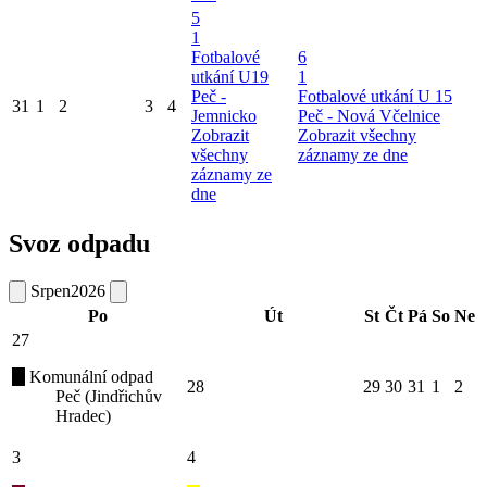
5
1
Fotbalové
6
utkání U19
1
Peč -
Fotbalové utkání U 15
31
1
2
3
4
Jemnicko
Peč - Nová Včelnice
Zobrazit
Zobrazit všechny
všechny
záznamy ze dne
záznamy ze
dne
Svoz odpadu
Srpen
2026
Po
Út
St
Čt
Pá
So
Ne
27
Komunální odpad
28
29
30
31
1
2
Peč (Jindřichův
Hradec)
3
4