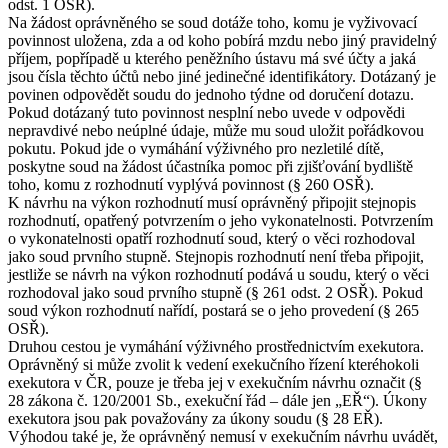
odst. 1 OSŘ).
Na žádost oprávněného se soud dotáže toho, komu je vyživovací
povinnost uložena, zda a od koho pobírá mzdu nebo jiný pravidelný
příjem, popřípadě u kterého peněžního ústavu má své účty a jaká
jsou čísla těchto účtů nebo jiné jedinečné identifikátory. Dotázaný je
povinen odpovědět soudu do jednoho týdne od doručení dotazu.
Pokud dotázaný tuto povinnost nesplní nebo uvede v odpovědi
nepravdivé nebo neúplné údaje, může mu soud uložit pořádkovou
pokutu. Pokud jde o vymáhání výživného pro nezletilé dítě,
poskytne soud na žádost účastníka pomoc při zjišťování bydliště
toho, komu z rozhodnutí vyplývá povinnost (§ 260 OSŘ).
K návrhu na výkon rozhodnutí musí oprávněný připojit stejnopis
rozhodnutí, opatřený potvrzením o jeho vykonatelnosti. Potvrzením
o vykonatelnosti opatří rozhodnutí soud, který o věci rozhodoval
jako soud prvního stupně. Stejnopis rozhodnutí není třeba připojit,
jestliže se návrh na výkon rozhodnutí podává u soudu, který o věci
rozhodoval jako soud prvního stupně (§ 261 odst. 2 OSŘ). Pokud
soud výkon rozhodnutí nařídí, postará se o jeho provedení (§ 265
OSŘ).
Druhou cestou je vymáhání výživného prostřednictvím exekutora.
Oprávněný si může zvolit k vedení exekučního řízení kteréhokoli
exekutora v ČR, pouze je třeba jej v exekučním návrhu označit (§
28 zákona č. 120/2001 Sb., exekuční řád – dále jen „EŘ“). Úkony
exekutora jsou pak považovány za úkony soudu (§ 28 EŘ).
Výhodou také je, že oprávněný nemusí v exekučním návrhu uvádět,