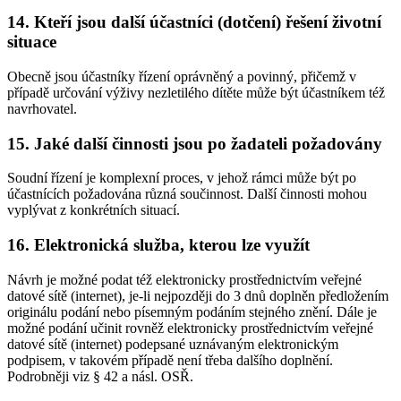
14. Kteří jsou další účastníci (dotčení) řešení životní
situace
Obecně jsou účastníky řízení oprávněný a povinný, přičemž v
případě určování výživy nezletilého dítěte může být účastníkem též
navrhovatel.
15. Jaké další činnosti jsou po žadateli požadovány
Soudní řízení je komplexní proces, v jehož rámci může být po
účastnících požadována různá součinnost. Další činnosti mohou
vyplývat z konkrétních situací.
16. Elektronická služba, kterou lze využít
Návrh je možné podat též elektronicky prostřednictvím veřejné
datové sítě (internet), je-li nejpozději do 3 dnů doplněn předložením
originálu podání nebo písemným podáním stejného znění. Dále je
možné podání učinit rovněž elektronicky prostřednictvím veřejné
datové sítě (internet) podepsané uznávaným elektronickým
podpisem, v takovém případě není třeba dalšího doplnění.
Podrobněji viz § 42 a násl. OSŘ.