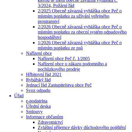
kterou se mění obecně závazná vyhláška č.
3/2024, Požární řád
2/2025 Obecně závazná vyhláška obce Peč o
místním poplatku za užívání veřejného
prostranství
2/2026 Obecně závazná vyhláška obce Peč o
místním poplatku za obecní systém odpadového
hospodářství
1/2026 Obecně závazná vyhláška obce Peč o
místním poplatku ze psů
Nařízení obce
Nařízení obce Peč č. 1⁄2005
Nařízení obce o zákazu podomního a
pochůzkového prodeje
Hřbitovní řád 2021
Rybářský řád
Jednací řád Zastupitelstva obce Peč
Svoz odpadu
Úřad
e-podatelna
Úřední deska
Smlouvy
Informace občanům
Zdravotnictví
Zvláštní příjemce dávky důchodového pojištění