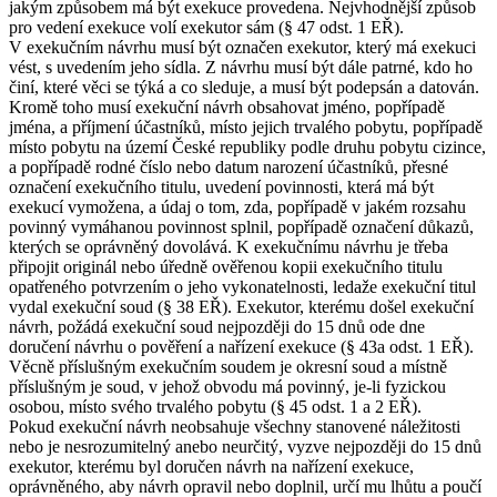
jakým způsobem má být exekuce provedena. Nejvhodnější způsob
pro vedení exekuce volí exekutor sám (§ 47 odst. 1 EŘ).
V exekučním návrhu musí být označen exekutor, který má exekuci
vést, s uvedením jeho sídla. Z návrhu musí být dále patrné, kdo ho
činí, které věci se týká a co sleduje, a musí být podepsán a datován.
Kromě toho musí exekuční návrh obsahovat jméno, popřípadě
jména, a příjmení účastníků, místo jejich trvalého pobytu, popřípadě
místo pobytu na území České republiky podle druhu pobytu cizince,
a popřípadě rodné číslo nebo datum narození účastníků, přesné
označení exekučního titulu, uvedení povinnosti, která má být
exekucí vymožena, a údaj o tom, zda, popřípadě v jakém rozsahu
povinný vymáhanou povinnost splnil, popřípadě označení důkazů,
kterých se oprávněný dovolává. K exekučnímu návrhu je třeba
připojit originál nebo úředně ověřenou kopii exekučního titulu
opatřeného potvrzením o jeho vykonatelnosti, ledaže exekuční titul
vydal exekuční soud (§ 38 EŘ). Exekutor, kterému došel exekuční
návrh, požádá exekuční soud nejpozději do 15 dnů ode dne
doručení návrhu o pověření a nařízení exekuce (§ 43a odst. 1 EŘ).
Věcně příslušným exekučním soudem je okresní soud a místně
příslušným je soud, v jehož obvodu má povinný, je-li fyzickou
osobou, místo svého trvalého pobytu (§ 45 odst. 1 a 2 EŘ).
Pokud exekuční návrh neobsahuje všechny stanovené náležitosti
nebo je nesrozumitelný anebo neurčitý, vyzve nejpozději do 15 dnů
exekutor, kterému byl doručen návrh na nařízení exekuce,
oprávněného, aby návrh opravil nebo doplnil, určí mu lhůtu a poučí