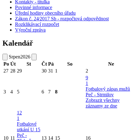
Kontakty - titulka
Povinné informace
Úřední hodiny obecního úřadu
Zákon č. 24⁄2017 Sb - rozpočtová odpovědnost
Rozklikávací rozpočet
Výroční zpráva
Kalendář
Srpen
2026
Po
Út
St
Čt
Pá
So
Ne
27
28
29
30
31
1
2
9
1
Fotbalový zápas mužů
3
4
5
6
7
8
Peč - Strmilov
Zobrazit všechny
záznamy ze dne
12
1
Fotbalové
utkání U 15
Peč -
10
11
13
14
15
16