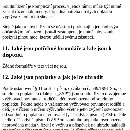
Soudní řízení je komplexní proces, v jehož rámci může být nutné
zajistit různé dokumenty. Případná potřeba určitých dokladů
vyplývá z konkrétní situace.
Stejně jako u jiných řízení se účastníci prokazují u jednání svým
občanským průkazem; jsou-li zastoupeni, je nutné, aby soudu
poskytli plnou moc, kterou udělili svému zástupci.
11. Jaké jsou potřebné formuláře a kde jsou k
dispozici
Žádné formuláře v této věci nejsou.
12. Jaké jsou poplatky a jak je lze uhradit
Podle ustanovení § 11 odst. 1 písm. c) zákona č. 549/1991 Sb., o
soudních poplatcích (dále jen „ZSP“) jsou soudní řízení o vzájemné
vyživovací povinnosti rodičů a dětí osvobozena od soudního
poplatku. Pokud nejde o vzájemnou vyživovací povinnost rodičů a
dětí, je v řízení o určení výživného včetně jeho zvýšení osvobozen
od soudního poplatku navrhovatel (§ 11 odst. 2 písm. c) ZSP). Dále
je dle § 11 odst. 2 písm. f) ZSP od soudního poplatku osvobozena
neprovdaná matka v řízení o výživu a příspěvek na úhradu nákladů