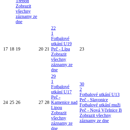
Třeboň
Zobrazit
všechny
záznamy ze
dne
22
1
Fotbalové
utkání U19
17
18
19
20
21
Peč - Lípa
23
Zobrazit
všechny
záznamy ze
dne
29
1
30
Fotbalové
2
utkání U17
Fotbalové utkání U13
Peč -
Peč - Slavonice
24
25
26
27
28
Kamenice nad
Fotbalové utkání muži
Lipou
Peč - Nová Včelnice B
Zobrazit
Zobrazit všechny
všechny
záznamy ze dne
záznamy ze
dne