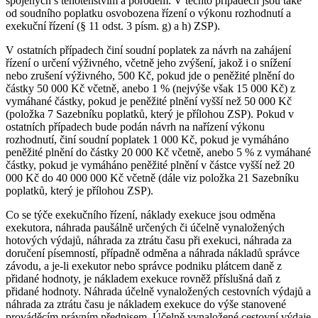
spojených s těhotenstvím a porodem. V těchto případech jsou také
od soudního poplatku osvobozena řízení o výkonu rozhodnutí a
exekuční řízení (§ 11 odst. 3 písm. g) a h) ZSP).
V ostatních případech činí soudní poplatek za návrh na zahájení
řízení o určení výživného, včetně jeho zvýšení, jakož i o snížení
nebo zrušení výživného, 500 Kč, pokud jde o peněžité plnění do
částky 50 000 Kč včetně, anebo 1 % (nejvýše však 15 000 Kč) z
vymáhané částky, pokud je peněžité plnění vyšší než 50 000 Kč
(položka 7 Sazebníku poplatků, který je přílohou ZSP). Pokud v
ostatních případech bude podán návrh na nařízení výkonu
rozhodnutí, činí soudní poplatek 1 000 Kč, pokud je vymáháno
peněžité plnění do částky 20 000 Kč včetně, anebo 5 % z vymáhané
částky, pokud je vymáháno peněžité plnění v částce vyšší než 20
000 Kč do 40 000 000 Kč včetně (dále viz položka 21 Sazebníku
poplatků, který je přílohou ZSP).
Co se týče exekučního řízení, náklady exekuce jsou odměna
exekutora, náhrada paušálně určených či účelně vynaložených
hotových výdajů, náhrada za ztrátu času při exekuci, náhrada za
doručení písemností, případně odměna a náhrada nákladů správce
závodu, a je-li exekutor nebo správce podniku plátcem daně z
přidané hodnoty, je nákladem exekuce rovněž příslušná daň z
přidané hodnoty. Náhrada účelně vynaložených cestovních výdajů a
náhrada za ztrátu času je nákladem exekuce do výše stanovené
prováděcím právním předpisem. Účelně vynaložené cestovní výdaje