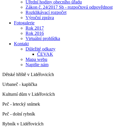
Úřední hodiny obecního úřadu
Zákon č. 24⁄2017 Sb - rozpočtová odpovědnost
Rozklikávací rozpočet
Výroční zpráva
Fotogalerie
Rok 2017
Rok 2016
Virtuální prohlídka
Kontakt
Důležité odkazy
ČEVAK
Mapa webu
Napište nám
Dětské hřiště v Lidéřovicích
Urbaneč - kaplička
Kulturní dům v Lidéřovicích
Peč - letecký snímek
Peč - dolní rybník
Rybník v Lidéřovicích