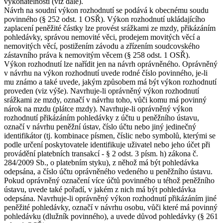
vykonatelnosti (viz dále).
Návrh na soudní výkon rozhodnutí se podává k obecnému soudu
povinného (§ 252 odst. 1 OSŘ). Výkon rozhodnutí ukládajícího
zaplacení peněžité částky lze provést srážkami ze mzdy, přikázáním
pohledávky, správou nemovité věci, prodejem movitých věcí a
nemovitých věcí, postižením závodu a zřízením soudcovského
zástavního práva k nemovitým věcem (§ 258 odst. 1 OSŘ).
Výkon rozhodnutí lze nařídit jen na návrh oprávněného. Oprávněný
v návrhu na výkon rozhodnutí uvede rodné číslo povinného, je-li
mu známo a také uvede, jakým způsobem má být výkon rozhodnutí
proveden (viz výše). Navrhuje-li oprávněný výkon rozhodnutí
srážkami ze mzdy, označí v návrhu toho, vůči komu má povinný
nárok na mzdu (plátce mzdy). Navrhuje-li oprávněný výkon
rozhodnutí přikázáním pohledávky z účtu u peněžního ústavu,
označí v návrhu peněžní ústav, číslo účtu nebo jiný jedinečný
identifikátor (tj. kombinace písmen, číslic nebo symbolů, kterými se
podle určení poskytovatele identifikuje uživatel nebo jeho účet při
provádění platebních transakcí - § 2 odst. 3 písm. h) zákona č.
284/2009 Sb., o platebním styku), z něhož má být pohledávka
odepsána, a číslo účtu oprávněného vedeného u peněžního ústavu.
Pokud oprávněný označení více účtů povinného u téhož peněžního
ústavu, uvede také pořadí, v jakém z nich má být pohledávka
odepsána. Navrhuje-li oprávněný výkon rozhodnutí přikázáním jiné
peněžité pohledávky, označí v návrhu osobu, vůči které má povinný
pohledávku (dlužník povinného), a uvede důvod pohledávky (§ 261