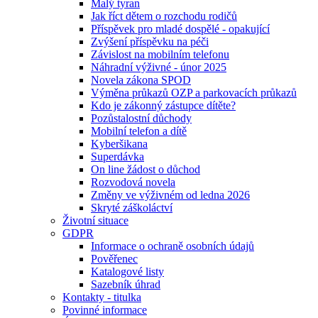
Malý tyran
Jak říct dětem o rozchodu rodičů
Příspěvek pro mladé dospělé - opakující
Zvýšení příspěvku na péči
Závislost na mobilním telefonu
Náhradní výživné - únor 2025
Novela zákona SPOD
Výměna průkazů OZP a parkovacích průkazů
Kdo je zákonný zástupce dítěte?
Pozůstalostní důchody
Mobilní telefon a dítě
Kyberšikana
Superdávka
On line žádost o důchod
Rozvodová novela
Změny ve výživném od ledna 2026
Skryté záškoláctví
Životní situace
GDPR
Informace o ochraně osobních údajů
Pověřenec
Katalogové listy
Sazebník úhrad
Kontakty - titulka
Povinné informace