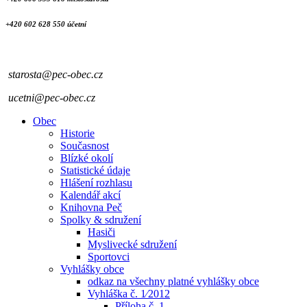
+420 602 628 550 účetní
starosta@pec-obec.cz
ucetni@pec-obec.cz
Obec
Historie
Současnost
Blízké okolí
Statistické údaje
Hlášení rozhlasu
Kalendář akcí
Knihovna Peč
Spolky & sdružení
Hasiči
Myslivecké sdružení
Sportovci
Vyhlášky obce
odkaz na všechny platné vyhlášky obce
Vyhláška č. 1⁄2012
Příloha č. 1