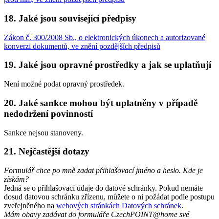
18. Jaké jsou související předpisy
Zákon č. 300/2008 Sb., o elektronických úkonech a autorizované
konverzi dokumentů, ve znění pozdějších předpisů
19. Jaké jsou opravné prostředky a jak se uplatňují
Není možné podat opravný prostředek.
20. Jaké sankce mohou být uplatněny v případě
nedodržení povinností
Sankce nejsou stanoveny.
21. Nejčastější dotazy
Formulář chce po mně zadat přihlašovací jméno a heslo. Kde je
získám?
Jedná se o přihlašovací údaje do datové schránky. Pokud nemáte
dosud datovou schránku zřízenu, můžete o ni požádat podle postupu
zveřejněného na
webových stránkách Datových schránek
.
Mám obavy zadávat do formuláře CzechPOINT@home své