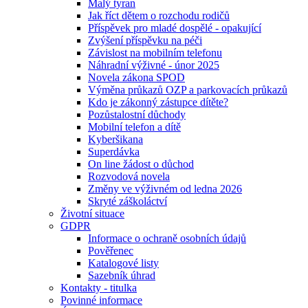
Malý tyran
Jak říct dětem o rozchodu rodičů
Příspěvek pro mladé dospělé - opakující
Zvýšení příspěvku na péči
Závislost na mobilním telefonu
Náhradní výživné - únor 2025
Novela zákona SPOD
Výměna průkazů OZP a parkovacích průkazů
Kdo je zákonný zástupce dítěte?
Pozůstalostní důchody
Mobilní telefon a dítě
Kyberšikana
Superdávka
On line žádost o důchod
Rozvodová novela
Změny ve výživném od ledna 2026
Skryté záškoláctví
Životní situace
GDPR
Informace o ochraně osobních údajů
Pověřenec
Katalogové listy
Sazebník úhrad
Kontakty - titulka
Povinné informace