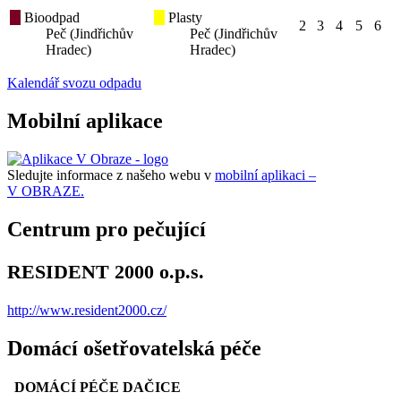
Bioodpad
Plasty
2
3
4
5
6
Peč (Jindřichův
Peč (Jindřichův
Hradec)
Hradec)
Kalendář svozu odpadu
Mobilní aplikace
Sledujte informace z našeho webu v
mobilní aplikaci –
V OBRAZE.
Centrum pro pečující
RESIDENT 2000 o.p.s.
http://www.resident2000.cz/
Domácí ošetřovatelská péče
DOMÁCÍ PÉČE DAČICE