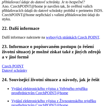
přihlašovací údaje do datové schránky. Je to bezpečné?
Ano. CzechPOINT@home je navržen tak, že ověření vašich
přihlašovacích údajů do datové schránky probíhá v perimetru ISDS.
CzechPOINT@home nepřichází s vašimi přihlašovacími údaji do
styku.
22. Další informace
Další informace naleznete na
webových stránkách Czech POINT
.
23. Informace o popisovaném postupu (o řešení
životní situace) je možné získat také z jiných zdrojů
a v jiné formě
Czech POINT
Datové schránky
24. Související životní situace a návody, jak je řešit
Vydání elektronického výpisu z Veřejného rejstříku
prostřednictvím CzechPOINT@home
Vydání elektronického výpisu z Živnostenského rejstříku
prostřednictvím CzechPOINT@home