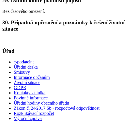
29. Datum konce platnosti popisu
Bez časového omezení.
30. Případná upřesnění a poznámky k řešení životní
situace
Úřad
e-podatelna
Úřední deska
Smlouvy
Informace občanům
Životní situace
GDPR
Kontakty - titulka
Povinné informace
Úřední hodiny obecního úřadu
Zákon č. 24⁄2017 Sb - rozpočtová odpovědnost
Rozklikávací rozpočet
Výroční zpráva