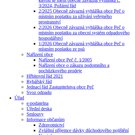
kterou se mění obecně závazná vyhláška č.
3/2024, Požární řád
2/2025 Obecně závazná vyhláška obce Peč o
místním poplatku za užívání veřejného
prostranství
2/2026 Obecně závazná vyhláška obce Peč o
místním poplatku za obecní systém odpadového
hospodářství
1/2026 Obecně závazná vyhláška obce Peč o
místním poplatku ze psů
Nařízení obce
Nařízení obce Peč č. 1⁄2005
Nařízení obce o zákazu podomního a
pochůzkového prodeje
Hřbitovní řád 2021
Rybářský řád
Jednací řád Zastupitelstva obce Peč
Svoz odpadu
Úřad
e-podatelna
Úřední deska
Smlouvy
Informace občanům
Zdravotnictví
Zvláštní příjemce dávky důchodového pojištění