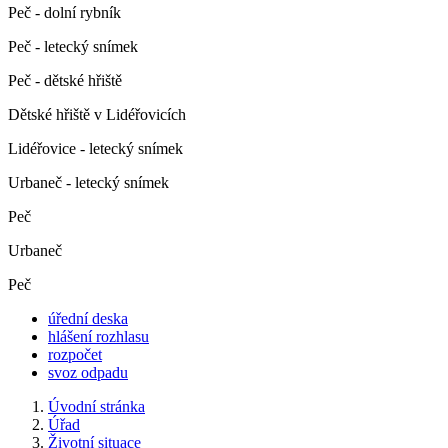
Peč - dolní rybník
Peč - letecký snímek
Peč - dětské hřiště
Dětské hřiště v Lidéřovicích
Lidéřovice - letecký snímek
Urbaneč - letecký snímek
Peč
Urbaneč
Peč
úřední deska
hlášení rozhlasu
rozpočet
svoz odpadu
Úvodní stránka
Úřad
Životní situace