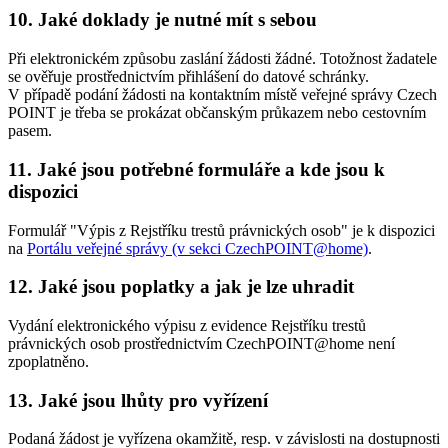
10. Jaké doklady je nutné mít s sebou
Při elektronickém způsobu zaslání žádosti žádné. Totožnost žadatele
se ověřuje prostřednictvím přihlášení do datové schránky.
V případě podání žádosti na kontaktním místě veřejné správy Czech
POINT je třeba se prokázat občanským průkazem nebo cestovním
pasem.
11. Jaké jsou potřebné formuláře a kde jsou k
dispozici
Formulář "Výpis z Rejstříku trestů právnických osob" je k dispozici
na
Portálu veřejné správy (v sekci CzechPOINT@home)
.
12. Jaké jsou poplatky a jak je lze uhradit
Vydání elektronického výpisu z evidence Rejstříku trestů
právnických osob prostřednictvím CzechPOINT@home není
zpoplatněno.
13. Jaké jsou lhůty pro vyřízení
Podaná žádost je vyřízena okamžitě, resp. v závislosti na dostupnosti