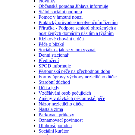
Novinky
Občanská poradna Jihlava informuje
Státní sociální podpora
Pomoc v hmotné nouzi
Praktický průvodce insolvenčním řízením
Příručka - Podpora seniorů ohrožených a
postižených domácím násilím a týráním
Rizikové chování u dětí
Péče o blízké
Sociálka - jak se v tom vyznat
Denní stacionář
Předlužení
SPOD informuje
Pěstounská péče na přechodnou dobu
Formy úpravy výchovy nezletilého dítěte
Starobní důchod
Děti a jedy
Vzdělávání osob pečujících
Změny v dávkách pěstounské péče
Názor nezletilého dítěte
Nastala zima
Parkovací průkazy
Oznamovací povinnost
Dluhová poradna
Sociální kurátor