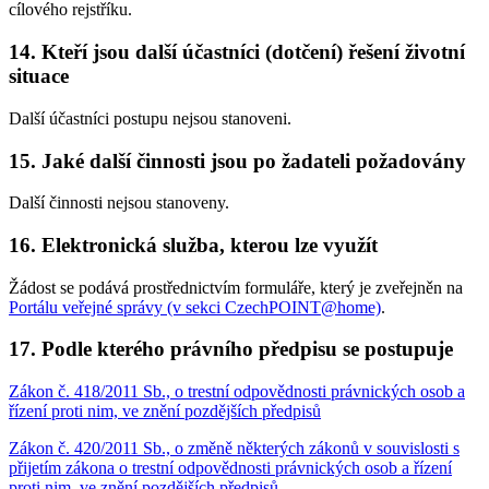
cílového rejstříku.
14. Kteří jsou další účastníci (dotčení) řešení životní
situace
Další účastníci postupu nejsou stanoveni.
15. Jaké další činnosti jsou po žadateli požadovány
Další činnosti nejsou stanoveny.
16. Elektronická služba, kterou lze využít
Žádost se podává prostřednictvím formuláře, který je zveřejněn na
Portálu veřejné správy (v sekci CzechPOINT@home)
.
17. Podle kterého právního předpisu se postupuje
Zákon č. 418/2011 Sb., o trestní odpovědnosti právnických osob a
řízení proti nim, ve znění pozdějších předpisů
Zákon č. 420/2011 Sb., o změně některých zákonů v souvislosti s
přijetím zákona o trestní odpovědnosti právnických osob a řízení
proti nim, ve znění pozdějších předpisů