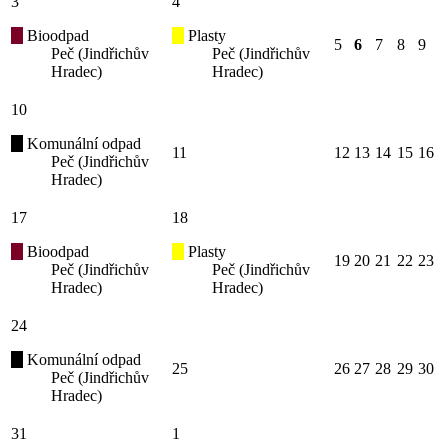
3
4
Bioodpad
Plasty
5
6
7
8
9
Peč (Jindřichův
Peč (Jindřichův
Hradec)
Hradec)
10
Komunální odpad
11
12
13
14
15
16
Peč (Jindřichův
Hradec)
17
18
Bioodpad
Plasty
19
20
21
22
23
Peč (Jindřichův
Peč (Jindřichův
Hradec)
Hradec)
24
Komunální odpad
25
26
27
28
29
30
Peč (Jindřichův
Hradec)
31
1