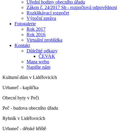
Úřední hodiny obecního úřadu
Zákon č. 24⁄2017 Sb - rozpočtová odpovědnost
Rozklikávací rozpočet
Výroční zpráva
Fotogalerie
Rok 2017
Rok 2016
Virtuální prohlídka
Kontakt
Důležité odkazy
ČEVAK
Mapa webu
Napište nám
Kulturní dům v Lidéřovicích
Urbaneč - kaplička
Obecní byty v Peči
Peč - budova obecního úřadu
Rybník v Lidéřovicích
Urbaneč - dětské hřiště