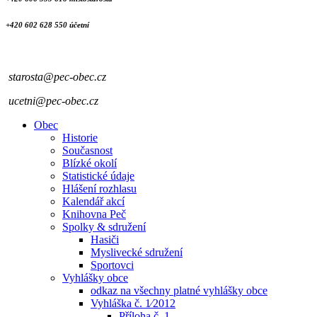
+420 602 628 550 účetní
starosta@pec-obec.cz
ucetni@pec-obec.cz
Obec
Historie
Současnost
Blízké okolí
Statistické údaje
Hlášení rozhlasu
Kalendář akcí
Knihovna Peč
Spolky & sdružení
Hasiči
Myslivecké sdružení
Sportovci
Vyhlášky obce
odkaz na všechny platné vyhlášky obce
Vyhláška č. 1⁄2012
Příloha č. 1