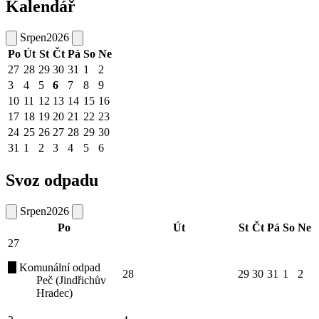
Kalendář
Srpen
2026
Po
Út
St
Čt
Pá
So
Ne
27
28
29
30
31
1
2
3
4
5
6
7
8
9
10
11
12
13
14
15
16
17
18
19
20
21
22
23
24
25
26
27
28
29
30
31
1
2
3
4
5
6
Svoz odpadu
Srpen
2026
Po
Út
St
Čt
Pá
So
Ne
27
Komunální odpad
28
29
30
31
1
2
Peč (Jindřichův
Hradec)