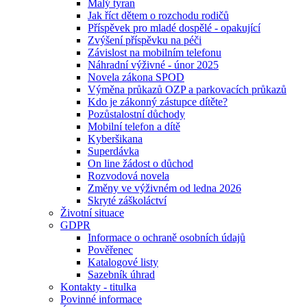
Malý tyran
Jak říct dětem o rozchodu rodičů
Příspěvek pro mladé dospělé - opakující
Zvýšení příspěvku na péči
Závislost na mobilním telefonu
Náhradní výživné - únor 2025
Novela zákona SPOD
Výměna průkazů OZP a parkovacích průkazů
Kdo je zákonný zástupce dítěte?
Pozůstalostní důchody
Mobilní telefon a dítě
Kyberšikana
Superdávka
On line žádost o důchod
Rozvodová novela
Změny ve výživném od ledna 2026
Skryté záškoláctví
Životní situace
GDPR
Informace o ochraně osobních údajů
Pověřenec
Katalogové listy
Sazebník úhrad
Kontakty - titulka
Povinné informace