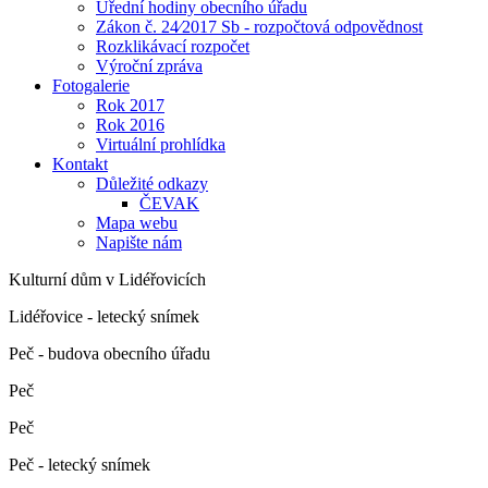
Úřední hodiny obecního úřadu
Zákon č. 24⁄2017 Sb - rozpočtová odpovědnost
Rozklikávací rozpočet
Výroční zpráva
Fotogalerie
Rok 2017
Rok 2016
Virtuální prohlídka
Kontakt
Důležité odkazy
ČEVAK
Mapa webu
Napište nám
Kulturní dům v Lidéřovicích
Lidéřovice - letecký snímek
Peč - budova obecního úřadu
Peč
Peč
Peč - letecký snímek