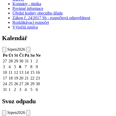
Kontakty - titulka
Povinné informace
Úřední hodiny obecního úřadu
Zákon č. 24⁄2017 Sb - rozpočtová odpovědnost
Rozklikávací rozpočet
Výroční zpráva
Kalendář
Srpen
2026
Po
Út
St
Čt
Pá
So
Ne
27
28
29
30
31
1
2
3
4
5
6
7
8
9
10
11
12
13
14
15
16
17
18
19
20
21
22
23
24
25
26
27
28
29
30
31
1
2
3
4
5
6
Svoz odpadu
Srpen
2026