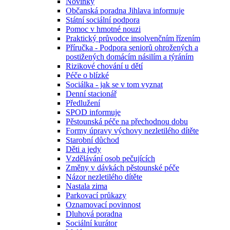
Novinky
Občanská poradna Jihlava informuje
Státní sociální podpora
Pomoc v hmotné nouzi
Praktický průvodce insolvenčním řízením
Příručka - Podpora seniorů ohrožených a
postižených domácím násilím a týráním
Rizikové chování u dětí
Péče o blízké
Sociálka - jak se v tom vyznat
Denní stacionář
Předlužení
SPOD informuje
Pěstounská péče na přechodnou dobu
Formy úpravy výchovy nezletilého dítěte
Starobní důchod
Děti a jedy
Vzdělávání osob pečujících
Změny v dávkách pěstounské péče
Názor nezletilého dítěte
Nastala zima
Parkovací průkazy
Oznamovací povinnost
Dluhová poradna
Sociální kurátor