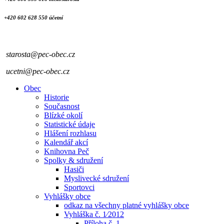
+420 602 628 550 účetní
starosta@pec-obec.cz
ucetni@pec-obec.cz
Obec
Historie
Současnost
Blízké okolí
Statistické údaje
Hlášení rozhlasu
Kalendář akcí
Knihovna Peč
Spolky & sdružení
Hasiči
Myslivecké sdružení
Sportovci
Vyhlášky obce
odkaz na všechny platné vyhlášky obce
Vyhláška č. 1⁄2012
Příloha č. 1