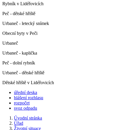
Rybník v Lidéřovicích
Peč - dětské hřiště
Urbaneč - letecký snímek
Obecní byty v Peči
Urbaneč
Urbaneč - kaplička
Peč - dolní rybník
Urbaneč - dětské hřiště
Dětské hřiště v Lidéřovicích
úřední deska
hlášení rozhlasu
rozpočet
svoz odpadu
Úvodní stránka
Úřad
Životní situace