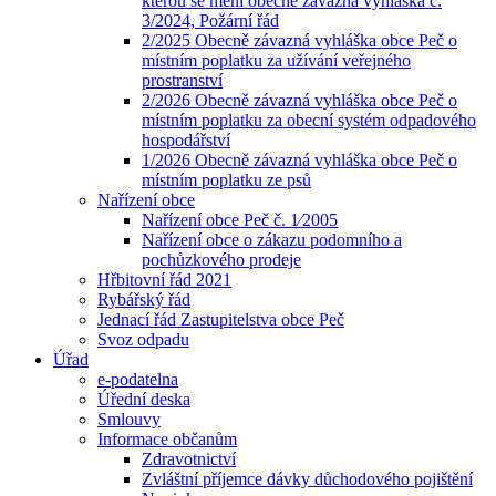
kterou se mění obecně závazná vyhláška č.
3/2024, Požární řád
2/2025 Obecně závazná vyhláška obce Peč o
místním poplatku za užívání veřejného
prostranství
2/2026 Obecně závazná vyhláška obce Peč o
místním poplatku za obecní systém odpadového
hospodářství
1/2026 Obecně závazná vyhláška obce Peč o
místním poplatku ze psů
Nařízení obce
Nařízení obce Peč č. 1⁄2005
Nařízení obce o zákazu podomního a
pochůzkového prodeje
Hřbitovní řád 2021
Rybářský řád
Jednací řád Zastupitelstva obce Peč
Svoz odpadu
Úřad
e-podatelna
Úřední deska
Smlouvy
Informace občanům
Zdravotnictví
Zvláštní příjemce dávky důchodového pojištění