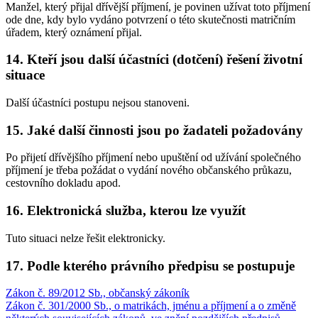
Manžel, který přijal dřívější příjmení, je povinen užívat toto příjmení
ode dne, kdy bylo vydáno potvrzení o této skutečnosti matričním
úřadem, který oznámení přijal.
14. Kteří jsou další účastníci (dotčení) řešení životní
situace
Další účastníci postupu nejsou stanoveni.
15. Jaké další činnosti jsou po žadateli požadovány
Po přijetí dřívějšího příjmení nebo upuštění od užívání společného
příjmení je třeba požádat o vydání nového občanského průkazu,
cestovního dokladu apod.
16. Elektronická služba, kterou lze využít
Tuto situaci nelze řešit elektronicky.
17. Podle kterého právního předpisu se postupuje
Zákon č. 89/2012 Sb., občanský zákoník
Zákon č. 301/2000 Sb., o matrikách, jménu a příjmení a o změně