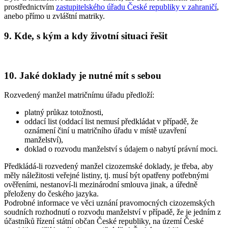
prostřednictvím
zastupitelského úřadu České republiky v zahraničí
,
anebo přímo u zvláštní matriky.
9. Kde, s kým a kdy životní situaci řešit
10. Jaké doklady je nutné mít s sebou
Rozvedený manžel matričnímu úřadu předloží:
platný průkaz totožnosti,
oddací list (oddací list nemusí předkládat v případě, že
oznámení činí u matričního úřadu v místě uzavření
manželství),
doklad o rozvodu manželství s údajem o nabytí právní moci.
Předkládá-li rozvedený manžel cizozemské doklady, je třeba, aby
měly náležitosti veřejné listiny, tj. musí být opatřeny potřebnými
ověřeními, nestanoví-li mezinárodní smlouva jinak, a úředně
přeloženy do českého jazyka.
Podrobné informace ve věci uznání pravomocných cizozemských
soudních rozhodnutí o rozvodu manželství v případě, že je jedním z
účastníků řízení státní občan České republiky, na území České