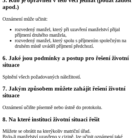
5. Kdo je oprávněn v této věci jednat (podat žádost
apod.)
Oznámení může učinit:
rozvedený manžel, který při uzavření manželství přijal
příjmení druhého manžela,
rozvedený manžel, který spolu s příjmením společným na
druhém místě uváděl příjmení předchozí.
6. Jaké jsou podmínky a postup pro řešení životní
situace
Splnění všech požadovaných náležitostí.
7. Jakým způsobem můžete zahájit řešení životní
situace
Oznámení učiňte písemně nebo ústně do protokolu.
8. Na které instituci životní situaci řešit
Můžete se obrátit na kterýkoliv matriční úřad.
Bylo-li manželství uzavřeno v cizině, lze učinit oznámení také