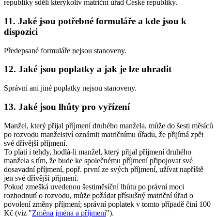
republiky sdělí kterýkoliv matriční úřad České republiky.
11. Jaké jsou potřebné formuláře a kde jsou k
dispozici
Předepsané formuláře nejsou stanoveny.
12. Jaké jsou poplatky a jak je lze uhradit
Správní ani jiné poplatky nejsou stanoveny.
13. Jaké jsou lhůty pro vyřízení
Manžel, který přijal příjmení druhého manžela, může do šesti měsíců
po rozvodu manželství oznámit matričnímu úřadu, že přijímá zpět
své dřívější příjmení.
To platí i tehdy, hodlá-li manžel, který přijal příjmení druhého
manžela s tím, že bude ke společnému příjmení připojovat své
dosavadní příjmení, popř. první ze svých příjmení, užívat napříště
jen své dřívější příjmení.
Pokud zmešká uvedenou šestiměsíční lhůtu po právní moci
rozhodnutí o rozvodu, může požádat příslušný matriční úřad o
povolení změny příjmení; správní poplatek v tomto případě činí 100
Kč (viz "
Změna jména a příjmení
").