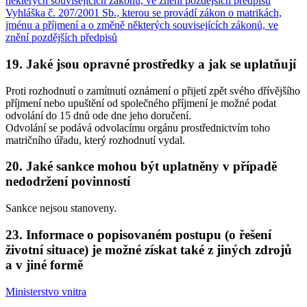
některých souvisejících zákonů, ve znění pozdějších předpisů
Vyhláška č. 207/2001 Sb., kterou se provádí zákon o matrikách,
jménu a příjmení a o změně některých souvisejících zákonů, ve
znění pozdějších předpisů
19. Jaké jsou opravné prostředky a jak se uplatňují
Proti rozhodnutí o zamítnutí oznámení o přijetí zpět svého dřívějšího
příjmení nebo upuštění od společného příjmení je možné podat
odvolání do 15 dnů ode dne jeho doručení.
Odvolání se podává odvolacímu orgánu prostřednictvím toho
matričního úřadu, který rozhodnutí vydal.
20. Jaké sankce mohou být uplatněny v případě
nedodržení povinností
Sankce nejsou stanoveny.
23. Informace o popisovaném postupu (o řešení
životní situace) je možné získat také z jiných zdrojů
a v jiné formě
Ministerstvo vnitra