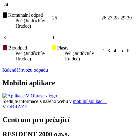
24
Komunální odpad
25
26
27
28
29
30
Peč (Jindřichův
Hradec)
31
1
Bioodpad
Plasty
2
3
4
5
6
Peč (Jindřichův
Peč (Jindřichův
Hradec)
Hradec)
Kalendář svozu odpadu
Mobilní aplikace
Sledujte informace z našeho webu v
mobilní aplikaci –
V OBRAZE.
Centrum pro pečující
RESIDENT 2000 o.p.s.