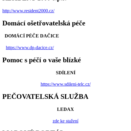
http://www.resident2000.cz/
Domácí ošetřovatelská péče
DOMÁCÍ PÉČE DAČICE
https://www.dp-dacice.cz/
Pomoc s péčí o vaše blízké
SDÍLENÍ
https://www.sdileni-telc.cz/
PEČOVATELSKÁ SLUŽBA
LEDAX
zde ke stažení