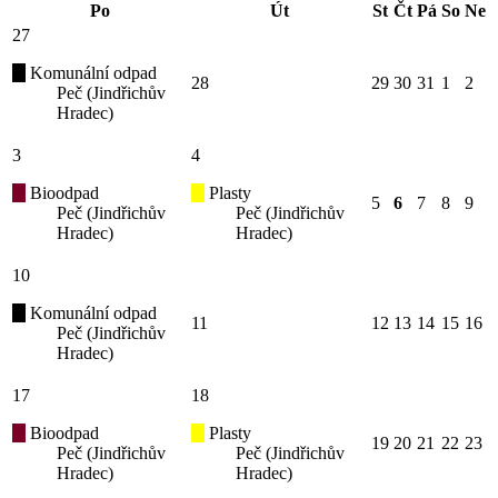
Po
Út
St
Čt
Pá
So
Ne
27
Komunální odpad
28
29
30
31
1
2
Peč (Jindřichův
Hradec)
3
4
Bioodpad
Plasty
5
6
7
8
9
Peč (Jindřichův
Peč (Jindřichův
Hradec)
Hradec)
10
Komunální odpad
11
12
13
14
15
16
Peč (Jindřichův
Hradec)
17
18
Bioodpad
Plasty
19
20
21
22
23
Peč (Jindřichův
Peč (Jindřichův
Hradec)
Hradec)