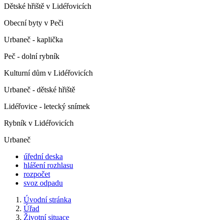
Dětské hřiště v Lidéřovicích
Obecní byty v Peči
Urbaneč - kaplička
Peč - dolní rybník
Kulturní dům v Lidéřovicích
Urbaneč - dětské hřiště
Lidéřovice - letecký snímek
Rybník v Lidéřovicích
Urbaneč
úřední deska
hlášení rozhlasu
rozpočet
svoz odpadu
Úvodní stránka
Úřad
Životní situace