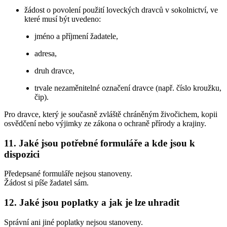
žádost o povolení použití loveckých dravců v sokolnictví, ve
které musí být uvedeno:
jméno a příjmení žadatele,
adresa,
druh dravce,
trvale nezaměnitelné označení dravce (např. číslo kroužku,
čip).
Pro dravce, který je současně zvláště chráněným živočichem, kopii
osvědčení nebo výjimky ze zákona o ochraně přírody a krajiny.
11. Jaké jsou potřebné formuláře a kde jsou k
dispozici
Předepsané formuláře nejsou stanoveny.
Žádost si píše žadatel sám.
12. Jaké jsou poplatky a jak je lze uhradit
Správní ani jiné poplatky nejsou stanoveny.