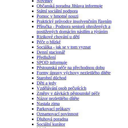
Novinky
Občanská poradna Jihlava informuje
Státní sociální podpora
Pomoc v hmotné nouzi
Praktický průvodce insolvenčním řízením
Příručka - Podpora seniorů ohrožených a
postižených domácím násilím a týráním
Rizikové chování u dětí
Péče o blízké
Sociálka - jak se v tom vyznat
Denní stacionář
Předlužení
SPOD informuje
Pěstounská péče na přechodnou dobu
Formy úpravy výchovy nezletilého dítěte
Starobní důchod
Děti a jedy
Vzdělávání osob pečujících
Změny v dávkách pěstounské péče
Názor nezletilého dítěte
Nastala zima
Parkovací průkazy
Oznamovací povinnost
Dluhová poradna
Sociální kurátor