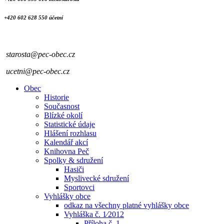
+420 602 628 550 účetní
starosta@pec-obec.cz
ucetni@pec-obec.cz
Obec
Historie
Současnost
Blízké okolí
Statistické údaje
Hlášení rozhlasu
Kalendář akcí
Knihovna Peč
Spolky & sdružení
Hasiči
Myslivecké sdružení
Sportovci
Vyhlášky obce
odkaz na všechny platné vyhlášky obce
Vyhláška č. 1⁄2012
Příloha č. 1