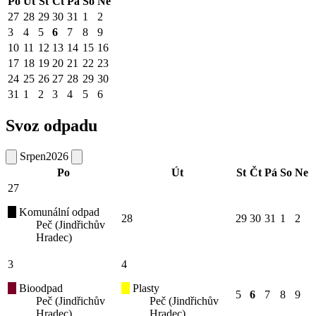
Po
Út
St
Čt
Pá
So
Ne
27
28
29
30
31
1
2
3
4
5
6
7
8
9
10
11
12
13
14
15
16
17
18
19
20
21
22
23
24
25
26
27
28
29
30
31
1
2
3
4
5
6
Svoz odpadu
Srpen
2026
Po
Út
St
Čt
Pá
So
Ne
27
Komunální odpad
28
29
30
31
1
2
Peč (Jindřichův
Hradec)
3
4
Bioodpad
Plasty
5
6
7
8
9
Peč (Jindřichův
Peč (Jindřichův
Hradec)
Hradec)