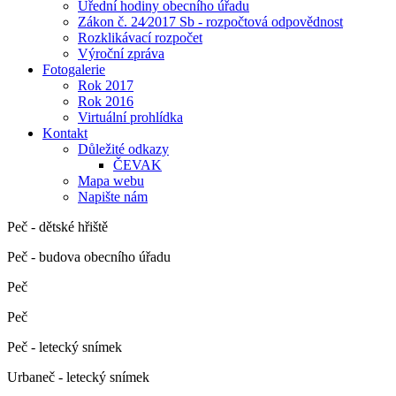
Úřední hodiny obecního úřadu
Zákon č. 24⁄2017 Sb - rozpočtová odpovědnost
Rozklikávací rozpočet
Výroční zpráva
Fotogalerie
Rok 2017
Rok 2016
Virtuální prohlídka
Kontakt
Důležité odkazy
ČEVAK
Mapa webu
Napište nám
Peč - dětské hřiště
Peč - budova obecního úřadu
Peč
Peč
Peč - letecký snímek
Urbaneč - letecký snímek