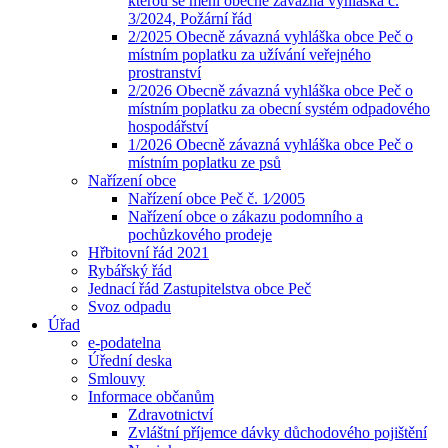
kterou se mění obecně závazná vyhláška č.
3/2024, Požární řád
2/2025 Obecně závazná vyhláška obce Peč o
místním poplatku za užívání veřejného
prostranství
2/2026 Obecně závazná vyhláška obce Peč o
místním poplatku za obecní systém odpadového
hospodářství
1/2026 Obecně závazná vyhláška obce Peč o
místním poplatku ze psů
Nařízení obce
Nařízení obce Peč č. 1⁄2005
Nařízení obce o zákazu podomního a
pochůzkového prodeje
Hřbitovní řád 2021
Rybářský řád
Jednací řád Zastupitelstva obce Peč
Svoz odpadu
Úřad
e-podatelna
Úřední deska
Smlouvy
Informace občanům
Zdravotnictví
Zvláštní příjemce dávky důchodového pojištění