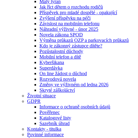
Malý tyran
Jak říct dětem o rozchodu rodičů
Příspěvek pro mladé dospělé - opakující
Zvýšení příspěvku na péči
Závislost na mobilním telefonu
Náhradní výživné - únor 2025
Novela zákona SPOD
Výměna průkazů OZP a parkovacích průkazů
Kdo je zákonný zástupce dítěte?
Pozůstalostní důchody
Mobilní telefon a dítě
Kyberšikana
Superdávka
On line žádost o důchod
Rozvodová novela
Změny ve výživném od ledna 2026
Skryté záškoláctví
Životní situace
GDPR
Informace o ochraně osobních údajů
Pověřenec
Katalogové listy
Sazebník úhrad
Kontakty - titulka
Povinné informace