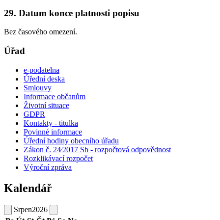
29. Datum konce platnosti popisu
Bez časového omezení.
Úřad
e-podatelna
Úřední deska
Smlouvy
Informace občanům
Životní situace
GDPR
Kontakty - titulka
Povinné informace
Úřední hodiny obecního úřadu
Zákon č. 24⁄2017 Sb - rozpočtová odpovědnost
Rozklikávací rozpočet
Výroční zpráva
Kalendář
Srpen
2026