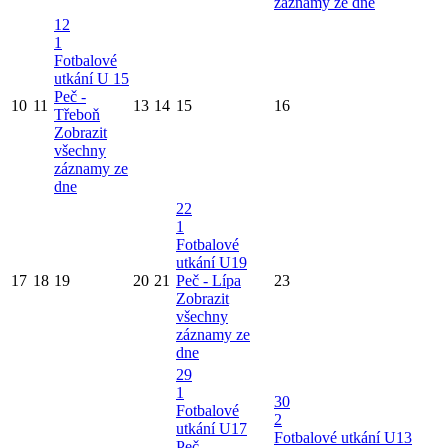
záznamy ze dne
12
1
Fotbalové
utkání U 15
Peč -
10
11
13
14
15
16
Třeboň
Zobrazit
všechny
záznamy ze
dne
22
1
Fotbalové
utkání U19
17
18
19
20
21
Peč - Lípa
23
Zobrazit
všechny
záznamy ze
dne
29
1
30
Fotbalové
2
utkání U17
Fotbalové utkání U13
Peč -