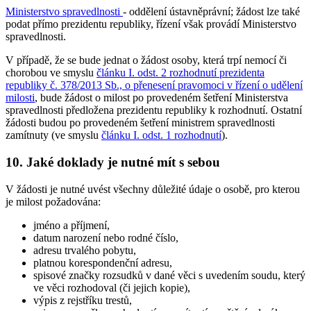
Ministerstvo spravedlnosti
- oddělení ústavněprávní; žádost lze také
podat přímo prezidentu republiky, řízení však provádí Ministerstvo
spravedlnosti.
V případě, že se bude jednat o žádost osoby, která trpí nemocí či
chorobou ve smyslu
článku I. odst. 2 rozhodnutí prezidenta
republiky č. 378/2013 Sb., o přenesení pravomoci v řízení o udělení
milosti
, bude žádost o milost po provedeném šetření Ministerstva
spravedlnosti předložena prezidentu republiky k rozhodnutí. Ostatní
žádosti budou po provedeném šetření ministrem spravedlnosti
zamítnuty (ve smyslu
článku I. odst. 1 rozhodnutí
).
10. Jaké doklady je nutné mít s sebou
V žádosti je nutné uvést všechny důležité údaje o osobě, pro kterou
je milost požadována:
jméno a příjmení,
datum narození nebo rodné číslo,
adresu trvalého pobytu,
platnou korespondenční adresu,
spisové značky rozsudků v dané věci s uvedením soudu, který
ve věci rozhodoval (či jejich kopie),
výpis z rejstříku trestů,