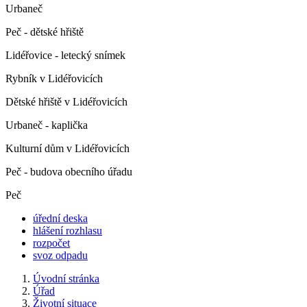
Urbaneč
Peč - dětské hřiště
Lidéřovice - letecký snímek
Rybník v Lidéřovicích
Dětské hřiště v Lidéřovicích
Urbaneč - kaplička
Kulturní dům v Lidéřovicích
Peč - budova obecního úřadu
Peč
úřední deska
hlášení rozhlasu
rozpočet
svoz odpadu
Úvodní stránka
Úřad
Životní situace