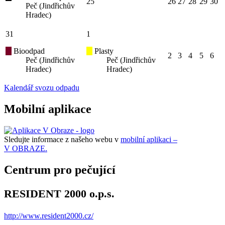
25
26
27
28
29
30
Peč (Jindřichův
Hradec)
31
1
Bioodpad
Plasty
2
3
4
5
6
Peč (Jindřichův
Peč (Jindřichův
Hradec)
Hradec)
Kalendář svozu odpadu
Mobilní aplikace
Sledujte informace z našeho webu v
mobilní aplikaci –
V OBRAZE.
Centrum pro pečující
RESIDENT 2000 o.p.s.
http://www.resident2000.cz/