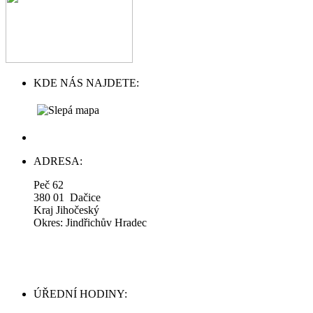
KDE NÁS NAJDETE:
ADRESA:
Peč 62
380 01 Dačice
Kraj Jihočeský
Okres: Jindřichův Hradec
ÚŘEDNÍ HODINY: