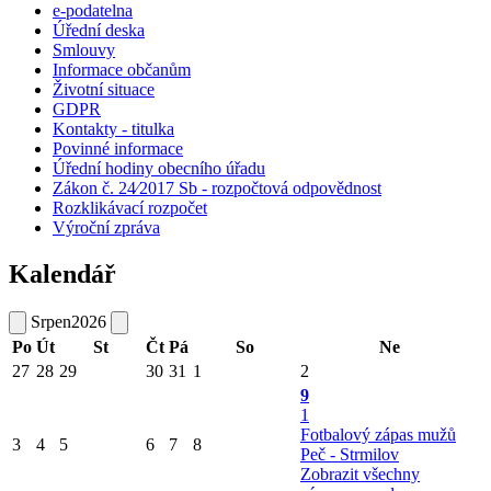
e-podatelna
Úřední deska
Smlouvy
Informace občanům
Životní situace
GDPR
Kontakty - titulka
Povinné informace
Úřední hodiny obecního úřadu
Zákon č. 24⁄2017 Sb - rozpočtová odpovědnost
Rozklikávací rozpočet
Výroční zpráva
Kalendář
Srpen
2026
Po
Út
St
Čt
Pá
So
Ne
27
28
29
30
31
1
2
9
1
Fotbalový zápas mužů
3
4
5
6
7
8
Peč - Strmilov
Zobrazit všechny