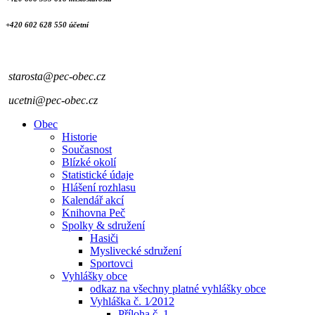
+420 602 628 550 účetní
starosta@pec-obec.cz
ucetni@pec-obec.cz
Obec
Historie
Současnost
Blízké okolí
Statistické údaje
Hlášení rozhlasu
Kalendář akcí
Knihovna Peč
Spolky & sdružení
Hasiči
Myslivecké sdružení
Sportovci
Vyhlášky obce
odkaz na všechny platné vyhlášky obce
Vyhláška č. 1⁄2012
Příloha č. 1