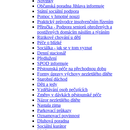
Novinky
Občanská poradna Jihlava informuje
Státní sociální podpora
Pomoc v hmotné nouzi
Praktický průvodce insolvenčním řízením
Příručka - Podpora seniorů ohrožených a
postižených domácím násilím a týráním
Rizikové chování u dětí
Péče o blízké
Sociálka - jak se v tom vyznat
Denní stacionář
Předlužení
SPOD informuje
Pěstounská péče na přechodnou dobu
Formy úpravy výchovy nezletilého dítěte
Starobní důchod
Děti a jedy
Vzdělávání osob pečujících
Změny v dávkách pěstounské péče
Názor nezletilého dítěte
Nastala zima
Parkovací průkazy
Oznamovací povinnost
Dluhová poradna
Sociální kurátor