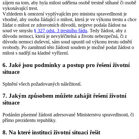
zájem na tom, aby byla milost udělena osobě trestně stíhané či osobě
vykonávající trest.
Vzhledem k omezení vyplývajícím pro ministra spravedlnosti je
vhodné, aby osoba žádající o milost, která je ve výkonu trestu a chce
žádat o milost ze zdravotních důvodů, nejprve podala žádost na
soud ve smyslu
§ 327 odst. 3 trestního řádu
. Tedy žádost, aby z
důvodu nemoci, která je nevyléčitelná a životu nebezpečná, či z
důvodu nemoci duševní, sám soud upustil od výkonu trestu odnětí
svobody. Po zamítnutí této žádosti soudem je možné podat žádost o
milost s nadějí na kladné vyřízení.
6. Jaké jsou podmínky a postup pro řešení životní
situace
Splnění všech požadovaných náležitostí.
7. Jakým způsobem můžete zahájit řešení životní
situace
Podáním písemné žádosti adresované Ministerstvu spravedlnosti, či
přímo prezidentu republiky.
8. Na které instituci životní situaci řešit