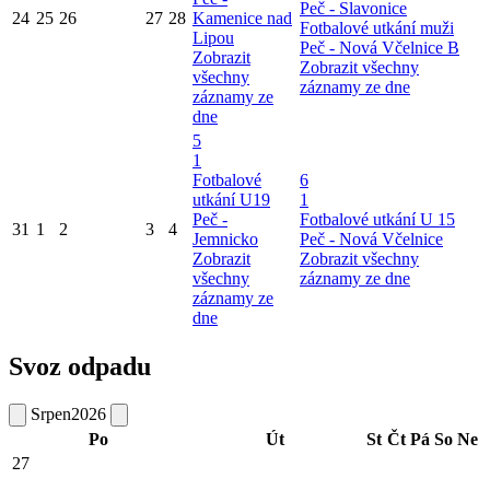
Peč - Slavonice
24
25
26
27
28
Kamenice nad
Fotbalové utkání muži
Lipou
Peč - Nová Včelnice B
Zobrazit
Zobrazit všechny
všechny
záznamy ze dne
záznamy ze
dne
5
1
Fotbalové
6
utkání U19
1
Peč -
Fotbalové utkání U 15
31
1
2
3
4
Jemnicko
Peč - Nová Včelnice
Zobrazit
Zobrazit všechny
všechny
záznamy ze dne
záznamy ze
dne
Svoz odpadu
Srpen
2026
Po
Út
St
Čt
Pá
So
Ne
27