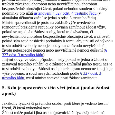
trpících závažnou chorobou nebo nevyléčitelnou chorobou
bezprostředně ohrožující život, pokud nebudou soudem shledány
podmínky pro užití
ustanovení § 327 odst. 4 trestního řádu
(v
aktuálním účinném znění se jedná o odst. 3 trestního řádu).
Ministr spravedlnosti je proto na základě výše uvedeného
rozhodnutí prezidenta republiky povinen zamítnout žádost vždy,
pokud se nejedná o žádost osoby, která trpí závažnou, či
nevyléčitelnou chorobou bezprostředně ohrožující život, a zároveň
pokud sám soud neshledal podmínky k tomu, aby upustil od výkonu
trestu odnětí svobody nebo jeho zbytku z důvodu nevyléčitelné
životu nebezpečné nemoci nebo nevyléčitelné nemoci duševní (
§
327 odst. 3 trestního řádu
).
Jinými slovy, ve všech případech, tedy pokud se jedná o žádost o
zastavení trestního stíhání, či o žádost o zmírnění jiného trestu než je
trest odnětí svobody a žádosti osob, které nejsou nemocné tak, jak je
výše popsáno, a soud nevydal rozhodnutí podle
§ 327 odst. 3
trestního řádu
, musí ministr spravedlnosti žádost zamítnout.
5. Kdo je oprávněn v této věci jednat (podat žádost
apod.)
Jakákoliv fyzická či právnická osoba, proti které je vedeno trestní
řízení, či která vykonává trest.
Žádost může podat i jiná osoba (právnická či fyzická), která má