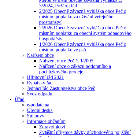
kterou se mění obecně závazná vyhláška č.
3/2024, Požární řád
2/2025 Obecně závazná vyhláška obce Peč o
místním poplatku za užívání veřejného
prostranství
2/2026 Obecně závazná vyhláška obce Peč o
místním poplatku za obecní systém odpadového
hospodářství
1/2026 Obecně závazná vyhláška obce Peč o
místním poplatku ze psů
Nařízení obce
Nařízení obce Peč č. 1⁄2005
Nařízení obce o zákazu podomního a
pochůzkového prodeje
Hřbitovní řád 2021
Rybářský řád
Jednací řád Zastupitelstva obce Peč
Svoz odpadu
Úřad
e-podatelna
Úřední deska
Smlouvy
Informace občanům
Zdravotnictví
Zvláštní příjemce dávky důchodového pojištění