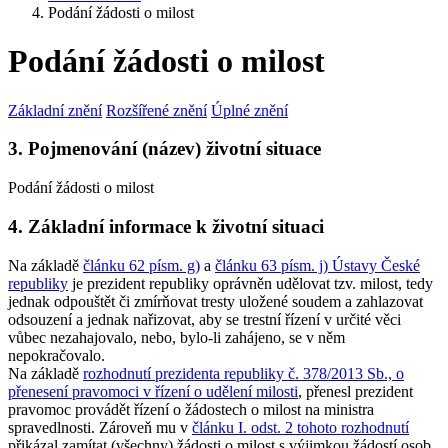
Podání žádosti o milost
Podání žádosti o milost
Základní znění
Rozšířené znění
Úplné znění
3. Pojmenování (název) životní situace
Podání žádosti o milost
4. Základní informace k životní situaci
Na základě
článku 62 písm. g)
a
článku 63 písm. j) Ústavy České
republiky
je prezident republiky oprávněn udělovat tzv. milost, tedy
jednak odpouštět či zmírňovat tresty uložené soudem a zahlazovat
odsouzení a jednak nařizovat, aby se trestní řízení v určité věci
vůbec nezahajovalo, nebo, bylo-li zahájeno, se v něm
nepokračovalo.
Na základě
rozhodnutí prezidenta republiky č. 378/2013 Sb., o
přenesení pravomoci v řízení o udělení milosti
, přenesl prezident
pravomoc provádět řízení o žádostech o milost na ministra
spravedlnosti. Zároveň mu v
článku I. odst. 2 tohoto rozhodnutí
přikázal zamítat (všechny) žádosti o milost s výjimkou žádostí osob