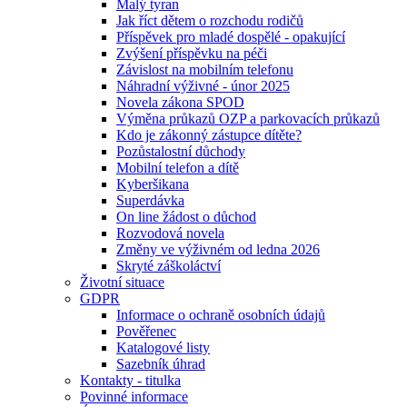
Malý tyran
Jak říct dětem o rozchodu rodičů
Příspěvek pro mladé dospělé - opakující
Zvýšení příspěvku na péči
Závislost na mobilním telefonu
Náhradní výživné - únor 2025
Novela zákona SPOD
Výměna průkazů OZP a parkovacích průkazů
Kdo je zákonný zástupce dítěte?
Pozůstalostní důchody
Mobilní telefon a dítě
Kyberšikana
Superdávka
On line žádost o důchod
Rozvodová novela
Změny ve výživném od ledna 2026
Skryté záškoláctví
Životní situace
GDPR
Informace o ochraně osobních údajů
Pověřenec
Katalogové listy
Sazebník úhrad
Kontakty - titulka
Povinné informace