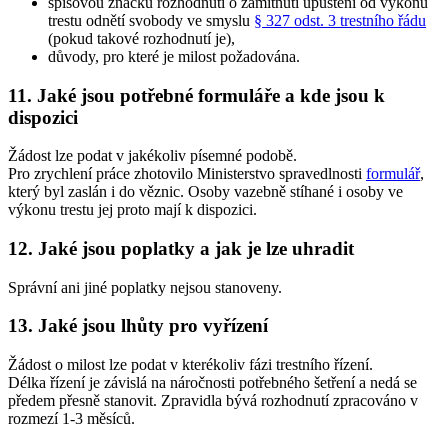
spisovou značku rozhodnutí o zamítnutí upuštění od výkonu
trestu odnětí svobody ve smyslu
§ 327 odst. 3 trestního řádu
(pokud takové rozhodnutí je),
důvody, pro které je milost požadována.
11. Jaké jsou potřebné formuláře a kde jsou k
dispozici
Žádost lze podat v jakékoliv písemné podobě.
Pro zrychlení práce zhotovilo Ministerstvo spravedlnosti
formulář
,
který byl zaslán i do věznic. Osoby vazebně stíhané i osoby ve
výkonu trestu jej proto mají k dispozici.
12. Jaké jsou poplatky a jak je lze uhradit
Správní ani jiné poplatky nejsou stanoveny.
13. Jaké jsou lhůty pro vyřízení
Žádost o milost lze podat v kterékoliv fázi trestního řízení.
Délka řízení je závislá na náročnosti potřebného šetření a nedá se
předem přesně stanovit. Zpravidla bývá rozhodnutí zpracováno v
rozmezí 1-3 měsíců.