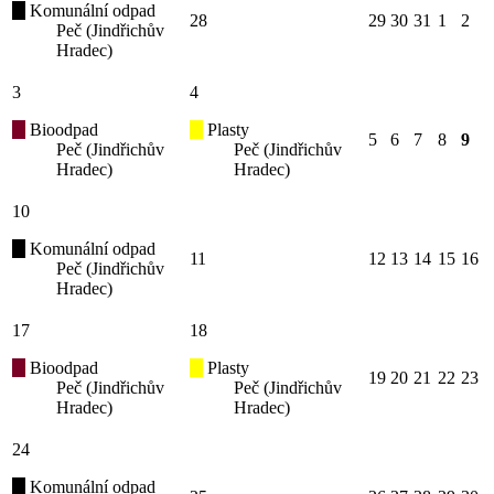
Komunální odpad
28
29
30
31
1
2
Peč (Jindřichův
Hradec)
3
4
Bioodpad
Plasty
5
6
7
8
9
Peč (Jindřichův
Peč (Jindřichův
Hradec)
Hradec)
10
Komunální odpad
11
12
13
14
15
16
Peč (Jindřichův
Hradec)
17
18
Bioodpad
Plasty
19
20
21
22
23
Peč (Jindřichův
Peč (Jindřichův
Hradec)
Hradec)
24
Komunální odpad