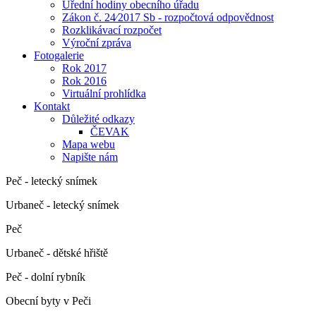
Úřední hodiny obecního úřadu
Zákon č. 24⁄2017 Sb - rozpočtová odpovědnost
Rozklikávací rozpočet
Výroční zpráva
Fotogalerie
Rok 2017
Rok 2016
Virtuální prohlídka
Kontakt
Důležité odkazy
ČEVAK
Mapa webu
Napište nám
Peč - letecký snímek
Urbaneč - letecký snímek
Peč
Urbaneč - dětské hřiště
Peč - dolní rybník
Obecní byty v Peči