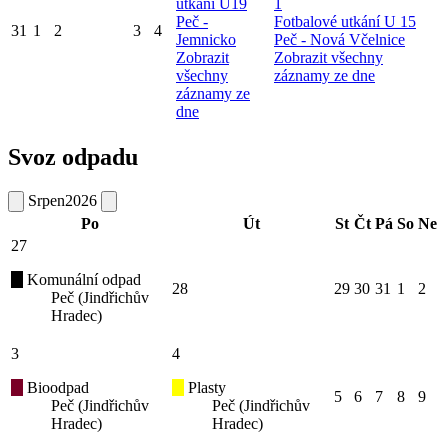
utkání U19
1
Peč -
Fotbalové utkání U 15
31
1
2
3
4
Jemnicko
Peč - Nová Včelnice
Zobrazit
Zobrazit všechny
všechny
záznamy ze dne
záznamy ze
dne
Svoz odpadu
Srpen
2026
Po
Út
St
Čt
Pá
So
Ne
27
Komunální odpad
28
29
30
31
1
2
Peč (Jindřichův
Hradec)
3
4
Bioodpad
Plasty
5
6
7
8
9
Peč (Jindřichův
Peč (Jindřichův
Hradec)
Hradec)