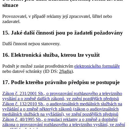
situace
Provozovatel, v případě reklamy její zpracovatel, šiřitel nebo
zadavatel.
15. Jaké další činnosti jsou po žadateli požadovány
Další činnosti nejsou stanoveny.
16. Elektronická služba, kterou lze využít
Podnět je možné zaslat prostřednictvím
elektronického formuláře
nebo datové schránky (ID DS:
2fjadja
).
17. Podle kterého právního předpisu se postupuje
Zákon č. 231/2001 Sb., o provozování rozhlasového a televizního
vysílání a o změně dalších zákonů, ve znění pozdějších předpisů
Zákon č. 132/2010 Sb., o audiovizuálních mediálních službách na
vyžádání a o změně některých zákonů (zákon o audiovizuálních
mediálních službách na vyžádání), ve znění pozdějších předpisů
Zákon č. 40/1995 Sb., o regulaci reklamy a o změně a doplnění
zákona o provozování rozhlasového a televizního vysílání, ve znění