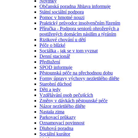
Novinky
Občanská poradna Jihlava informuje
Státní sociální podpora
Pomoc v hmotné nouzi
Praktický průvodce insolvenčním řízením
Příručka - Podpora seniorů ohrožených a
postižených domácím násilím a týráním
Rizikové chování u dětí
Péče o blízké
Sociálka - jak se v tom vyznat
Denní stacionář
Předlužení
SPOD informuje
Pěstounská péče na přechodnou dobu
Formy úpravy výchovy nezletilého dítěte
Starobní důchod
Děti a jedy
Vzdělávání osob pečujících
Změny v dávkách pěstounské péče
Názor nezletilého dítěte
Nastala zima
Parkovací průkazy
Oznamovací povinnost
Dluhová poradna
Sociální kurátor