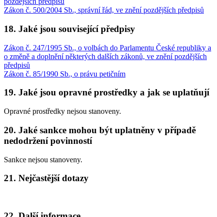
pozdějších předpisů
Zákon č. 500/2004 Sb., správní řád, ve znění pozdějších předpisů
18. Jaké jsou související předpisy
Zákon č. 247/1995 Sb., o volbách do Parlamentu České republiky a
o změně a doplnění některých dalších zákonů, ve znění pozdějších
předpisů
Zákon č. 85/1990 Sb., o právu petičním
19. Jaké jsou opravné prostředky a jak se uplatňují
Opravné prostředky nejsou stanoveny.
20. Jaké sankce mohou být uplatněny v případě
nedodržení povinností
Sankce nejsou stanoveny.
21. Nejčastější dotazy
22. Další informace