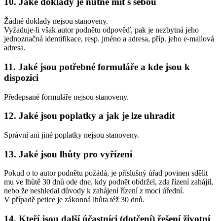
10. Jaké doklady je nutné mít s sebou
Žádné doklady nejsou stanoveny.
Vyžaduje-li však autor podnětu odpověď, pak je nezbytná jeho
jednoznačná identifikace, resp. jméno a adresa, příp. jeho e-mailová
adresa.
11. Jaké jsou potřebné formuláře a kde jsou k
dispozici
Předepsané formuláře nejsou stanoveny.
12. Jaké jsou poplatky a jak je lze uhradit
Správní ani jiné poplatky nejsou stanoveny.
13. Jaké jsou lhůty pro vyřízení
Pokud o to autor podnětu požádá, je příslušný úřad povinen sdělit
mu ve lhůtě 30 dnů ode dne, kdy podnět obdržel, zda řízení zahájil,
nebo že neshledal důvody k zahájení řízení z moci úřední.
V případě petice je zákonná lhůta též 30 dnů.
14. Kteří jsou další účastníci (dotčení) řešení životní