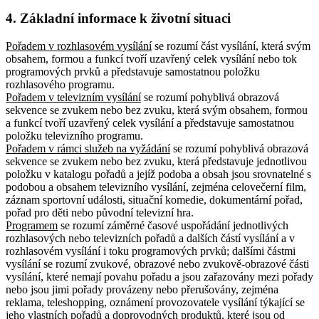
4. Základní informace k životní situaci
Pořadem v rozhlasovém vysílání
se rozumí část vysílání, která svým
obsahem, formou a funkcí tvoří uzavřený celek vysílání nebo tok
programových prvků a představuje samostatnou položku
rozhlasového programu.
Pořadem v televizním vysílání
se rozumí pohyblivá obrazová
sekvence se zvukem nebo bez zvuku, která svým obsahem, formou
a funkcí tvoří uzavřený celek vysílání a představuje samostatnou
položku televizního programu.
Pořadem v rámci služeb na vyžádání
se rozumí pohyblivá obrazová
sekvence se zvukem nebo bez zvuku, která představuje jednotlivou
položku v katalogu pořadů a jejíž podoba a obsah jsou srovnatelné s
podobou a obsahem televizního vysílání, zejména celovečerní film,
záznam sportovní události, situační komedie, dokumentární pořad,
pořad pro děti nebo původní televizní hra.
Programem
se rozumí záměrné časové uspořádání jednotlivých
rozhlasových nebo televizních pořadů a dalších částí vysílání a v
rozhlasovém vysílání i toku programových prvků; dalšími částmi
vysílání se rozumí zvukové, obrazové nebo zvukově-obrazové části
vysílání, které nemají povahu pořadu a jsou zařazovány mezi pořady
nebo jsou jimi pořady provázeny nebo přerušovány, zejména
reklama, teleshopping, oznámení provozovatele vysílání týkající se
jeho vlastních pořadů a doprovodných produktů, které jsou od