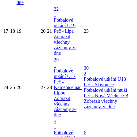
dne
22
1
Fotbalové
utkání U19
17
18
19
20
21
Peč - Lípa
23
Zobrazit
všechny
záznamy ze
dne
29
1
30
Fotbalové
2
utkání U17
Fotbalové utkání U13
Peč -
Peč - Slavonice
24
25
26
27
28
Kamenice nad
Fotbalové utkání muži
Lipou
Peč - Nová Včelnice B
Zobrazit
Zobrazit všechny
všechny
záznamy ze dne
záznamy ze
dne
5
1
Fotbalové
6