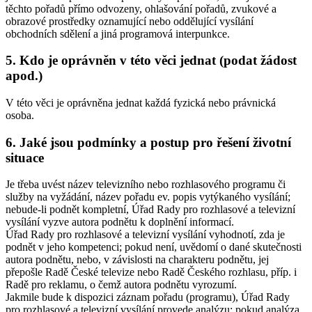
těchto pořadů přímo odvozeny, ohlašování pořadů, zvukové a
obrazové prostředky oznamující nebo oddělující vysílání
obchodních sdělení a jiná programová interpunkce.
5. Kdo je oprávněn v této věci jednat (podat žádost
apod.)
V této věci je oprávněna jednat každá fyzická nebo právnická
osoba.
6. Jaké jsou podmínky a postup pro řešení životní
situace
Je třeba uvést název televizního nebo rozhlasového programu či
služby na vyžádání, název pořadu ev. popis vytýkaného vysílání;
nebude-li podnět kompletní, Úřad Rady pro rozhlasové a televizní
vysílání vyzve autora podnětu k doplnění informací.
Úřad Rady pro rozhlasové a televizní vysílání vyhodnotí, zda je
podnět v jeho kompetenci; pokud není, uvědomí o dané skutečnosti
autora podnětu, nebo, v závislosti na charakteru podnětu, jej
přepošle Radě České televize nebo Radě Českého rozhlasu, příp. i
Radě pro reklamu, o čemž autora podnětu vyrozumí.
Jakmile bude k dispozici záznam pořadu (programu), Úřad Rady
pro rozhlasové a televizní vysílání provede analýzu; pokud analýza