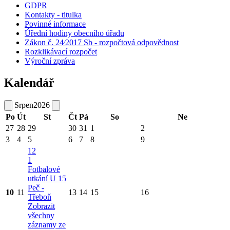
GDPR
Kontakty - titulka
Povinné informace
Úřední hodiny obecního úřadu
Zákon č. 24⁄2017 Sb - rozpočtová odpovědnost
Rozklikávací rozpočet
Výroční zpráva
Kalendář
Srpen
2026
Po
Út
St
Čt
Pá
So
Ne
27
28
29
30
31
1
2
3
4
5
6
7
8
9
12
1
Fotbalové
utkání U 15
Peč -
10
11
13
14
15
16
Třeboň
Zobrazit
všechny
záznamy ze