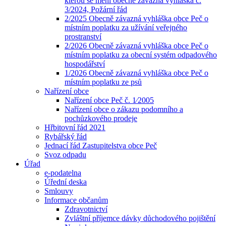
kterou se mění obecně závazná vyhláška č.
3/2024, Požární řád
2/2025 Obecně závazná vyhláška obce Peč o
místním poplatku za užívání veřejného
prostranství
2/2026 Obecně závazná vyhláška obce Peč o
místním poplatku za obecní systém odpadového
hospodářství
1/2026 Obecně závazná vyhláška obce Peč o
místním poplatku ze psů
Nařízení obce
Nařízení obce Peč č. 1⁄2005
Nařízení obce o zákazu podomního a
pochůzkového prodeje
Hřbitovní řád 2021
Rybářský řád
Jednací řád Zastupitelstva obce Peč
Svoz odpadu
Úřad
e-podatelna
Úřední deska
Smlouvy
Informace občanům
Zdravotnictví
Zvláštní příjemce dávky důchodového pojištění