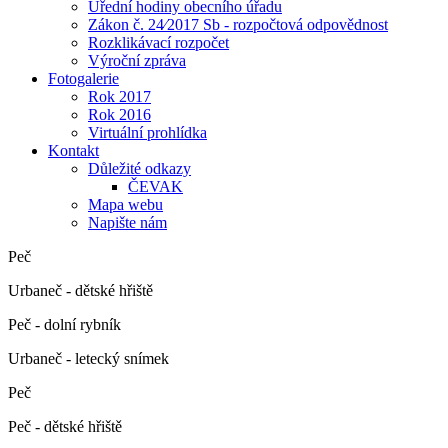
Úřední hodiny obecního úřadu
Zákon č. 24⁄2017 Sb - rozpočtová odpovědnost
Rozklikávací rozpočet
Výroční zpráva
Fotogalerie
Rok 2017
Rok 2016
Virtuální prohlídka
Kontakt
Důležité odkazy
ČEVAK
Mapa webu
Napište nám
Peč
Urbaneč - dětské hřiště
Peč - dolní rybník
Urbaneč - letecký snímek
Peč
Peč - dětské hřiště