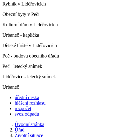
Rybník v Lidéřovicích
Obecní byty v Peči
Kulturní dům v Lidéřovicích
Urbaneč - kaplička
Dětské hřiště v Lidéřovicích
Peč - budova obecního úřadu
Peč - letecký snímek
Lidéřovice - letecký snímek
Urbaneč
úřední deska
hlášení rozhlasu
rozpočet
svoz odpadu
Úvodní stránka
Úřad
Životní situace