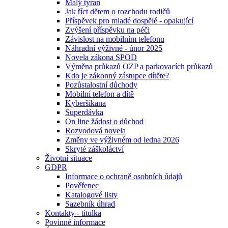
Malý tyran
Jak říct dětem o rozchodu rodičů
Příspěvek pro mladé dospělé - opakující
Zvýšení příspěvku na péči
Závislost na mobilním telefonu
Náhradní výživné - únor 2025
Novela zákona SPOD
Výměna průkazů OZP a parkovacích průkazů
Kdo je zákonný zástupce dítěte?
Pozůstalostní důchody
Mobilní telefon a dítě
Kyberšikana
Superdávka
On line žádost o důchod
Rozvodová novela
Změny ve výživném od ledna 2026
Skryté záškoláctví
Životní situace
GDPR
Informace o ochraně osobních údajů
Pověřenec
Katalogové listy
Sazebník úhrad
Kontakty - titulka
Povinné informace