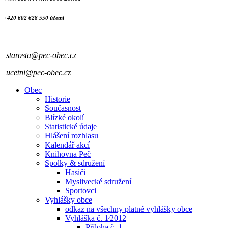
+420 602 628 550 účetní
starosta@pec-obec.cz
ucetni@pec-obec.cz
Obec
Historie
Současnost
Blízké okolí
Statistické údaje
Hlášení rozhlasu
Kalendář akcí
Knihovna Peč
Spolky & sdružení
Hasiči
Myslivecké sdružení
Sportovci
Vyhlášky obce
odkaz na všechny platné vyhlášky obce
Vyhláška č. 1⁄2012
Příloha č. 1