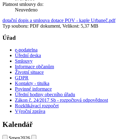
Platnost smlouvy do:
Neuvedeno
dotační dopis a smlouva dotace POV - kaple Urbaneč.pdf
Typ souboru: PDF dokument, Velikost: 5,37 MB
Úřad
e-podatelna
Úřední deska
Smlouvy
Informace občanům
Životní situace
GDPR
Kontakty - titulka
Povinné informace
Úřední hodiny obecního úřadu
Zákon č. 24⁄2017 Sb - rozpočtová odpovědnost
Rozklikávací rozpočet
Výroční zpráva
Kalendář
Srpen
2026