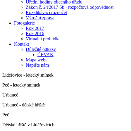
Úřední hodiny obecního úřadu
Zákon č. 24⁄2017 Sb - rozpočtová odpovědnost
Rozklikávací rozpočet
Výroční zpráva
Fotogalerie
Rok 2017
Rok 2016
Virtuální prohlídka
Kontakt
Důležité odkazy
ČEVAK
Mapa webu
Napište nám
Lidéřovice - letecký snímek
Peč - letecký snímek
Urbaneč
Urbaneč - dětské hřiště
Peč
Dětské hřiště v Lidéřovicích