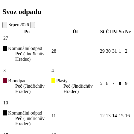
Svoz odpadu
Srpen
2026
Po
Út
St
Čt
Pá
So
Ne
27
Komunální odpad
28
29
30
31
1
2
Peč (Jindřichův
Hradec)
3
4
Bioodpad
Plasty
5
6
7
8
9
Peč (Jindřichův
Peč (Jindřichův
Hradec)
Hradec)
10
Komunální odpad
11
12
13
14
15
16
Peč (Jindřichův
Hradec)