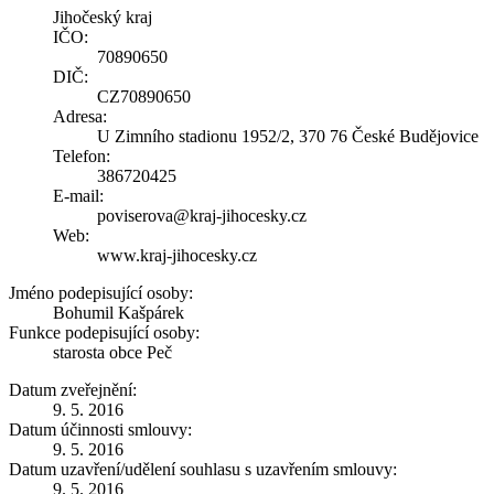
Jihočeský kraj
IČO:
70890650
DIČ:
CZ70890650
Adresa:
U Zimního stadionu 1952/2, 370 76 České Budějovice
Telefon:
386720425
E-mail:
poviserova@kraj-jihocesky.cz
Web:
www.kraj-jihocesky.cz
Jméno podepisující osoby:
Bohumil Kašpárek
Funkce podepisující osoby:
starosta obce Peč
Datum zveřejnění:
9. 5. 2016
Datum účinnosti smlouvy:
9. 5. 2016
Datum uzavření/udělení souhlasu s uzavřením smlouvy:
9. 5. 2016