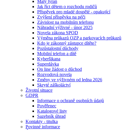
Malý tyran
Jak říct dětem o rozchodu rodičů
Příspěvek pro mladé dospělé - opakující
Zvýšení příspěvku na péči
Závislost na mobilním telefonu
Náhradní výživné - únor 2025
Novela zákona SPOD
Výměna průkazů OZP a parkovacích průkazů
Kdo je zákonný zástupce dítěte?
Pozůstalostní důchody
Mobilní telefon a dítě
Kyberšikana
Superdávka
On line žádost o důchod
Rozvodová novela
Změny ve výživném od ledna 2026
Skryté záškoláctví
Životní situace
GDPR
Informace o ochraně osobních údajů
Pověřenec
Katalogové listy
Sazebník úhrad
Kontakty - titulka
Povinné informace