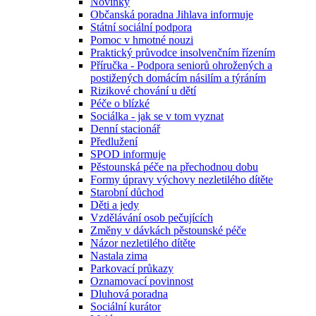
Novinky
Občanská poradna Jihlava informuje
Státní sociální podpora
Pomoc v hmotné nouzi
Praktický průvodce insolvenčním řízením
Příručka - Podpora seniorů ohrožených a
postižených domácím násilím a týráním
Rizikové chování u dětí
Péče o blízké
Sociálka - jak se v tom vyznat
Denní stacionář
Předlužení
SPOD informuje
Pěstounská péče na přechodnou dobu
Formy úpravy výchovy nezletilého dítěte
Starobní důchod
Děti a jedy
Vzdělávání osob pečujících
Změny v dávkách pěstounské péče
Názor nezletilého dítěte
Nastala zima
Parkovací průkazy
Oznamovací povinnost
Dluhová poradna
Sociální kurátor