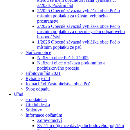
kterou se mění obecně závazná vyhláška č.
3/2024, Požární řád
2/2025 Obecně závazná vyhláška obce Peč o
místním poplatku za užívání veřejného
prostranství
2/2026 Obecně závazná vyhláška obce Peč o
místním poplatku za obecní systém odpadového
hospodářství
1/2026 Obecně závazná vyhláška obce Peč o
místním poplatku ze psů
Nařízení obce
Nařízení obce Peč č. 1⁄2005
Nařízení obce o zákazu podomního a
pochůzkového prodeje
Hřbitovní řád 2021
Rybářský řád
Jednací řád Zastupitelstva obce Peč
Svoz odpadu
Úřad
e-podatelna
Úřední deska
Smlouvy
Informace občanům
Zdravotnictví
Zvláštní příjemce dávky důchodového pojištění