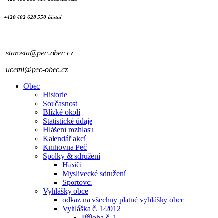
+420 602 628 550 účetní
starosta@pec-obec.cz
ucetni@pec-obec.cz
Obec
Historie
Současnost
Blízké okolí
Statistické údaje
Hlášení rozhlasu
Kalendář akcí
Knihovna Peč
Spolky & sdružení
Hasiči
Myslivecké sdružení
Sportovci
Vyhlášky obce
odkaz na všechny platné vyhlášky obce
Vyhláška č. 1⁄2012
Příloha č. 1