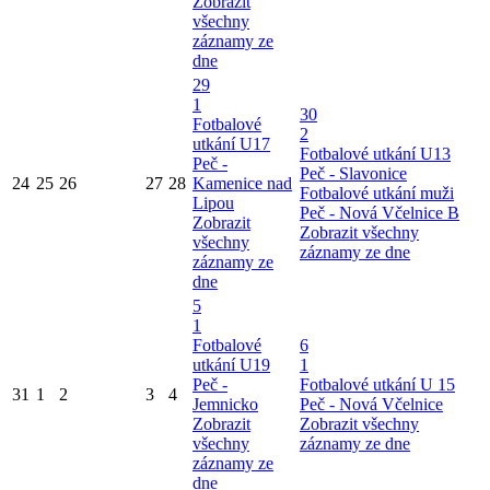
Zobrazit
všechny
záznamy ze
dne
29
1
30
Fotbalové
2
utkání U17
Fotbalové utkání U13
Peč -
Peč - Slavonice
24
25
26
27
28
Kamenice nad
Fotbalové utkání muži
Lipou
Peč - Nová Včelnice B
Zobrazit
Zobrazit všechny
všechny
záznamy ze dne
záznamy ze
dne
5
1
Fotbalové
6
utkání U19
1
Peč -
Fotbalové utkání U 15
31
1
2
3
4
Jemnicko
Peč - Nová Včelnice
Zobrazit
Zobrazit všechny
všechny
záznamy ze dne
záznamy ze
dne