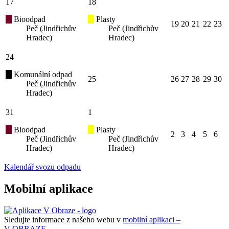
17
18
Bioodpad
Plasty
19
20
21
22
23
Peč (Jindřichův
Peč (Jindřichův
Hradec)
Hradec)
24
Komunální odpad
25
26
27
28
29
30
Peč (Jindřichův
Hradec)
31
1
Bioodpad
Plasty
2
3
4
5
6
Peč (Jindřichův
Peč (Jindřichův
Hradec)
Hradec)
Kalendář svozu odpadu
Mobilní aplikace
Sledujte informace z našeho webu v
mobilní aplikaci –
V OBRAZE.