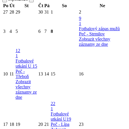
Po
Út
St
Čt
Pá
So
Ne
27
28
29
30
31
1
2
9
1
Fotbalový zápas mužů
3
4
5
6
7
8
Peč - Strmilov
Zobrazit všechny
záznamy ze dne
12
1
Fotbalové
utkání U 15
Peč -
10
11
13
14
15
16
Třeboň
Zobrazit
všechny
záznamy ze
dne
22
1
Fotbalové
utkání U19
17
18
19
20
21
Peč - Lípa
23