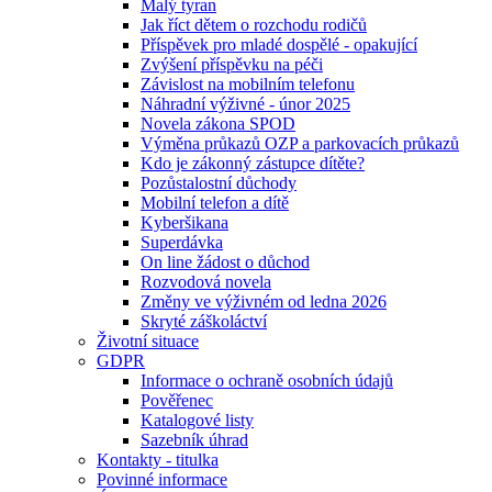
Malý tyran
Jak říct dětem o rozchodu rodičů
Příspěvek pro mladé dospělé - opakující
Zvýšení příspěvku na péči
Závislost na mobilním telefonu
Náhradní výživné - únor 2025
Novela zákona SPOD
Výměna průkazů OZP a parkovacích průkazů
Kdo je zákonný zástupce dítěte?
Pozůstalostní důchody
Mobilní telefon a dítě
Kyberšikana
Superdávka
On line žádost o důchod
Rozvodová novela
Změny ve výživném od ledna 2026
Skryté záškoláctví
Životní situace
GDPR
Informace o ochraně osobních údajů
Pověřenec
Katalogové listy
Sazebník úhrad
Kontakty - titulka
Povinné informace