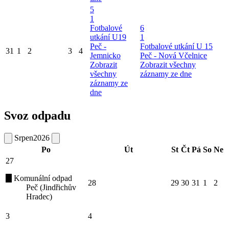
5
1
Fotbalové
6
utkání U19
1
Peč -
Fotbalové utkání U 15
31
1
2
3
4
Jemnicko
Peč - Nová Včelnice
Zobrazit
Zobrazit všechny
všechny
záznamy ze dne
záznamy ze
dne
Svoz odpadu
Srpen
2026
Po
Út
St
Čt
Pá
So
Ne
27
Komunální odpad
28
29
30
31
1
2
Peč (Jindřichův
Hradec)
3
4