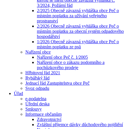
kterou se mění obecně závazná vyhláška č.
3/2024, Požární řád
2/2025 Obecně závazná vyhláška obce Peč o
místním poplatku za užívání veřejného
prostranství
2/2026 Obecně závazná vyhláška obce Peč o
místním poplatku za obecní systém odpadového
hospodářství
1/2026 Obecně závazná vyhláška obce Peč o
místním poplatku ze psů
Nařízení obce
Nařízení obce Peč č. 1⁄2005
Nařízení obce o zákazu podomního a
pochůzkového prodeje
Hřbitovní řád 2021
Rybářský řád
Jednací řád Zastupitelstva obce Peč
Svoz odpadu
Úřad
e-podatelna
Úřední deska
Smlouvy
Informace občanům
Zdravotnictví
Zvláštní příjemce dávky důchodového pojištění