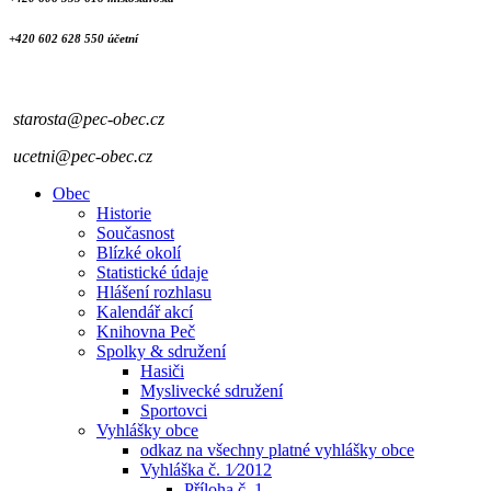
+420 602 628 550 účetní
starosta@pec-obec.cz
ucetni@pec-obec.cz
Obec
Historie
Současnost
Blízké okolí
Statistické údaje
Hlášení rozhlasu
Kalendář akcí
Knihovna Peč
Spolky & sdružení
Hasiči
Myslivecké sdružení
Sportovci
Vyhlášky obce
odkaz na všechny platné vyhlášky obce
Vyhláška č. 1⁄2012
Příloha č. 1