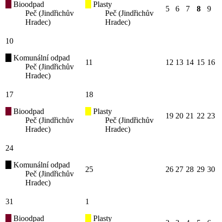
Bioodpad
Plasty
5
6
7
8
9
Peč (Jindřichův
Peč (Jindřichův
Hradec)
Hradec)
10
Komunální odpad
11
12
13
14
15
16
Peč (Jindřichův
Hradec)
17
18
Bioodpad
Plasty
19
20
21
22
23
Peč (Jindřichův
Peč (Jindřichův
Hradec)
Hradec)
24
Komunální odpad
25
26
27
28
29
30
Peč (Jindřichův
Hradec)
31
1
Bioodpad
Plasty