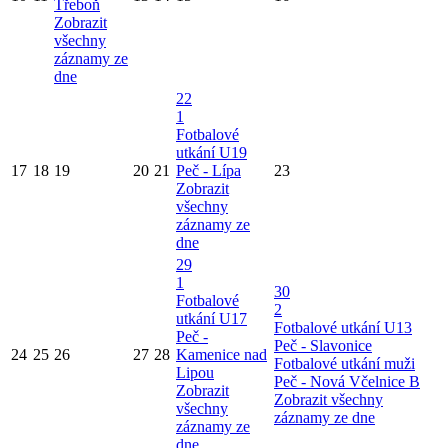
Třeboň
Zobrazit
všechny
záznamy ze
dne
22
1
Fotbalové
utkání U19
17
18
19
20
21
Peč - Lípa
23
Zobrazit
všechny
záznamy ze
dne
29
1
30
Fotbalové
2
utkání U17
Fotbalové utkání U13
Peč -
Peč - Slavonice
24
25
26
27
28
Kamenice nad
Fotbalové utkání muži
Lipou
Peč - Nová Včelnice B
Zobrazit
Zobrazit všechny
všechny
záznamy ze dne
záznamy ze
dne