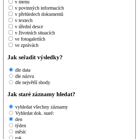
v menu
v povinných informacích
v přehledech dokumentů
v textech
v úřední desce
v životních situacích
ve fotogaleriích
ve zprávách
Jak seřadit výsledky?
dle data
dle názvu
dle největší shody
Jak staré záznamy hledat?
vyhledat všechny záznamy
Vyhledat dok. staré:
den
týden
měsíc
rok