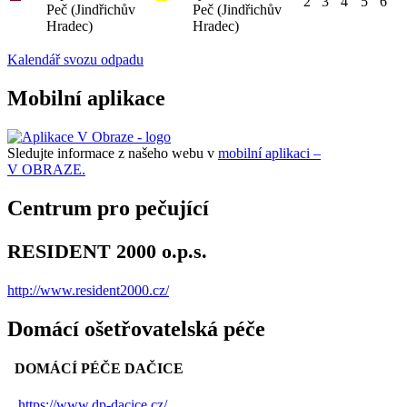
2
3
4
5
6
Peč (Jindřichův
Peč (Jindřichův
Hradec)
Hradec)
Kalendář svozu odpadu
Mobilní aplikace
Sledujte informace z našeho webu v
mobilní aplikaci –
V OBRAZE.
Centrum pro pečující
RESIDENT 2000 o.p.s.
http://www.resident2000.cz/
Domácí ošetřovatelská péče
DOMÁCÍ PÉČE DAČICE
https://www.dp-dacice.cz/