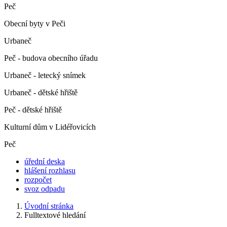
Peč
Obecní byty v Peči
Urbaneč
Peč - budova obecního úřadu
Urbaneč - letecký snímek
Urbaneč - dětské hřiště
Peč - dětské hřiště
Kulturní dům v Lidéřovicích
Peč
úřední deska
hlášení rozhlasu
rozpočet
svoz odpadu
Úvodní stránka
Fulltextové hledání