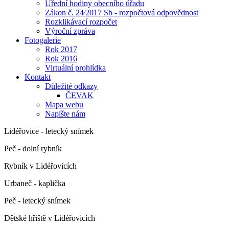
Úřední hodiny obecního úřadu
Zákon č. 24⁄2017 Sb - rozpočtová odpovědnost
Rozklikávací rozpočet
Výroční zpráva
Fotogalerie
Rok 2017
Rok 2016
Virtuální prohlídka
Kontakt
Důležité odkazy
ČEVAK
Mapa webu
Napište nám
Lidéřovice - letecký snímek
Peč - dolní rybník
Rybník v Lidéřovicích
Urbaneč - kaplička
Peč - letecký snímek
Dětské hřiště v Lidéřovicích