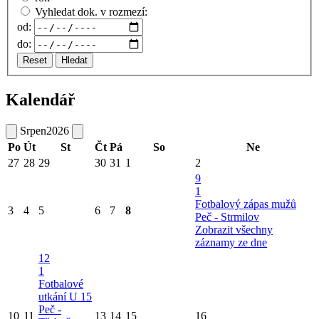
Vyhledat dok. v rozmezí:
od:
do:
Reset
Hledat
Kalendář
Srpen
2026
Po
Út
St
Čt
Pá
So
Ne
27
28
29
30
31
1
2
9
1
Fotbalový zápas mužů
3
4
5
6
7
8
Peč - Strmilov
Zobrazit všechny
záznamy ze dne
12
1
Fotbalové
utkání U 15
Peč -
10
11
13
14
15
16